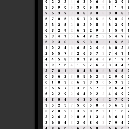
9
2
2
2
4
6
3
9
6
6
6
3
9
3
0
9
0
9
3
0
9
0
9
1
1
9
9
6
3
9
3
0
8
8
0
8
0
8
8
5
7
0
5
5
5
7
0
5
5
5
0
2
2
3
3
8
2
8
3
9
5
5
8
3
9
6
3
2
9
2
6
3
2
9
2
1
5
9
2
3
4
1
5
6
4
9
2
2
6
4
9
5
9
3
0
3
5
9
3
0
3
1
5
6
1
0
2
4
6
6
8
2
4
6
6
8
2
2
6
5
7
3
2
6
5
7
3
7
4
1
4
4
5
8
4
9
1
9
4
4
9
1
9
1
9
7
6
4
1
9
7
6
4
3
3
4
3
7
8
1
9
8
4
8
0
8
8
4
8
0
5
6
2
8
0
5
6
2
8
2
9
6
6
1
8
3
2
6
3
3
3
6
6
3
3
3
6
5
7
3
3
6
5
7
3
9
6
4
6
2
2
9
2
4
4
9
2
2
4
4
9
4
3
0
4
4
4
3
0
4
4
2
7
0
3
5
2
5
7
5
6
5
8
4
5
6
5
3
2
8
2
1
3
2
8
2
1
1
1
6
3
2
6
3
9
8
6
1
3
4
8
6
1
2
6
8
4
3
2
6
8
4
3
7
9
4
4
8
6
0
6
6
6
6
0
6
6
6
6