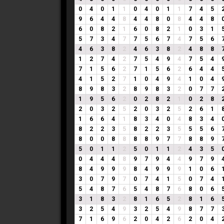
0
4
0
1
1
0
4
0
1
1
7
4
5
9
6
4
4
8
4
4
8
0
8
4
4
8
6
0
8
2
1
6
0
8
2
1
0
3
1
5
7
3
4
7
7
5
6
7
4
7
5
6
4
6
3
8
2
4
6
3
8
2
4
8
8
1
2
7
4
2
7
5
4
9
4
7
5
4
7
1
5
6
2
7
1
5
6
2
6
4
4
4
1
5
2
7
1
0
4
9
4
1
0
4
8
9
8
3
2
8
9
8
3
2
0
7
7
1
9
5
6
2
0
2
8
2
1
0
2
8
2
0
3
2
5
2
0
3
2
5
2
6
1
1
6
6
4
1
8
3
4
0
4
8
3
4
8
2
2
3
5
8
2
2
3
5
5
5
6
8
0
0
8
8
8
8
9
7
7
8
8
9
5
0
1
1
2
5
0
1
1
2
4
3
5
0
4
4
4
8
9
7
9
4
4
9
7
9
8
4
9
9
9
8
4
9
9
9
1
0
6
3
0
7
9
7
0
7
4
1
5
0
7
4
5
4
8
7
6
5
4
8
7
6
8
0
6
3
1
8
3
2
8
1
6
5
2
8
1
6
3
2
5
4
9
3
2
5
4
9
8
7
7
7
1
6
9
6
2
0
4
2
6
2
0
4