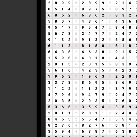
2
8
9
9
9
2
8
9
9
9
2
1
4
0
5
1
4
5
8
9
7
5
3
8
9
7
6
8
6
2
8
6
8
6
2
8
8
3
2
5
8
0
7
7
4
3
6
1
7
4
3
6
9
5
4
7
2
9
5
4
7
2
8
4
8
5
6
7
8
6
2
4
7
7
5
2
4
7
9
1
3
2
5
9
1
3
2
5
6
8
6
6
1
1
3
4
8
1
8
0
8
8
1
8
6
6
3
8
2
6
6
3
8
2
9
1
5
1
5
9
8
8
4
3
1
0
1
4
3
1
2
0
1
5
6
2
0
1
5
6
8
3
9
5
6
1
6
7
4
2
3
5
8
4
2
3
1
9
6
3
9
1
9
6
3
9
2
2
0
3
3
7
8
6
8
6
9
5
5
8
6
9
1
1
2
2
4
1
1
2
2
4
3
7
9
4
7
9
6
6
9
4
7
9
7
9
4
7
2
0
3
5
8
2
0
3
5
8
7
6
0
5
3
6
8
5
3
5
9
4
4
3
5
9
2
8
1
1
2
2
8
1
1
2
2
4
8
8
4
6
5
2
5
5
4
7
2
5
5
4
8
2
7
6
4
8
2
7
6
4
0
8
1
3
5
9
4
4
6
3
8
7
6
6
3
8