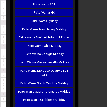
5
Paito Warna SGP
7
Paito Warna HK
4
5
Paito Warna Sydney
3
9
Paito Warna New Jersey Midday
6
1
Paito Warna Trinidad Tobago Midday
6
Paito Warna Ohio Midday
6
3
Paito Warna Georgia Midday
3
6
Paito Warna Massachusetts Midday
8
1
Paito Warna Morocco Quatro 01:01
WIB
3
6
Paito Warna South Carolina Midday
2
4
Paito Warna Supremeventures Midday
1
6
Paito Warna Caribbean Midday
4