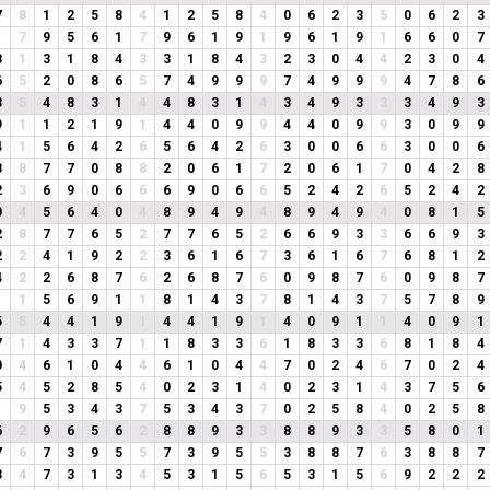
7
8
1
2
5
8
4
1
2
5
8
4
0
6
2
3
5
0
6
2
3
1
7
9
5
6
1
7
9
6
1
9
1
9
6
1
9
1
6
6
0
7
8
1
3
1
8
4
3
3
1
8
4
3
2
3
0
4
4
2
3
0
4
6
5
2
0
8
6
5
7
4
9
9
9
7
4
9
9
9
4
7
8
6
3
5
4
8
3
1
4
4
8
3
1
4
3
4
9
3
3
3
4
9
3
9
1
1
2
1
9
1
4
4
0
9
9
4
4
0
9
9
3
0
9
9
4
1
5
6
4
2
6
5
6
4
2
6
3
0
0
6
6
3
0
0
6
8
8
7
7
0
8
8
2
0
6
1
7
2
0
6
1
7
0
4
2
8
2
3
6
9
0
6
6
6
9
0
6
6
5
2
4
2
6
5
2
4
2
0
4
5
6
4
0
4
8
9
4
9
4
8
9
4
9
4
0
8
1
5
2
8
7
7
6
5
2
7
7
6
5
2
6
6
9
3
3
6
6
9
3
2
2
4
1
9
2
2
3
6
1
6
7
3
6
1
6
7
6
8
1
2
4
2
2
6
8
7
6
2
6
8
7
6
0
9
8
7
6
0
9
8
7
1
1
5
6
9
1
1
8
1
4
3
7
8
1
4
3
7
5
7
8
9
5
5
4
4
1
9
1
4
4
1
9
1
4
0
9
1
1
4
0
9
1
7
1
4
3
3
7
1
1
8
3
3
6
1
8
3
3
6
8
1
8
4
0
4
6
1
0
4
4
6
1
0
4
4
7
0
2
4
6
7
0
2
4
5
4
5
2
8
5
4
0
2
3
1
4
0
2
3
1
4
3
7
5
6
1
9
5
3
4
3
7
5
3
4
3
7
0
2
5
8
4
0
2
5
8
6
2
9
6
5
6
2
8
8
9
3
3
8
8
9
3
3
5
8
0
1
7
6
7
3
9
5
5
7
3
9
5
5
3
8
8
7
6
3
8
8
7
3
4
7
3
1
3
4
5
3
1
5
6
5
3
1
5
6
9
2
2
2