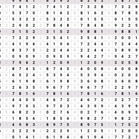
1
5
9
9
4
1
5
6
3
9
3
3
6
3
9
3
3
3
8
7
0
0
5
7
4
1
2
3
7
4
1
2
3
7
3
2
8
1
7
3
2
8
0
7
5
3
7
0
7
8
1
6
2
8
8
1
6
2
8
8
7
8
5
9
7
5
3
2
2
4
5
3
2
2
4
0
1
5
5
1
0
1
5
5
2
2
2
9
0
2
2
7
8
4
8
3
7
8
4
8
3
9
2
2
5
9
1
3
1
5
2
7
3
1
5
2
7
9
8
8
1
9
9
8
8
1
9
2
7
2
2
9
2
3
5
4
1
5
3
5
4
1
5
2
0
0
1
3
8
4
1
9
6
6
4
1
9
6
6
7
2
4
4
8
7
2
4
4
5
3
8
3
7
5
3
2
2
4
4
8
2
2
4
4
8
3
8
9
9
9
5
0
9
0
9
9
0
9
0
9
9
9
4
2
7
9
9
4
2
7
2
8
7
9
6
2
8
1
2
0
9
9
1
2
0
9
9
3
0
5
8
7
2
8
7
4
5
9
8
7
4
5
9
4
0
0
8
8
4
0
0
8
4
6
6
5
2
4
6
5
3
9
4
4
5
3
9
4
4
0
2
0
2
5
9
6
1
9
8
8
6
1
9
8
8
3
6
0
8
8
3
6
0
8
5
8
2
6
3
5
8
9
6
7
7
5
9
6
7
7
5
2
2
9
7
7
9
7
8
1
6
7
7
8
1
6
7
7
8
1
6
7
7
8
1
6
5
5
4
4
0
5
5
4
6
7
2
9
4
6
7
2
9
3
2
7
7
4
8
9
7
0
3
3
9
7
0
3
3
4
3
9
9
9
4
3
9
9
3
5
6
8
2
3
5
0
2
7
6
4
0
2
7
6
4
4
0
9
5
7
7
1
8
5
6
2
1
8
5
6
2
9
8
2
7
9
9
8
2
7
3
2
4
9
8
3
2
8
9
7
5
3
8
9
7
5
3
1
7
5
2
6
7
2
2
2
9
2
2
2
2
9
2
1
2
0
5
5
1
2
0
5
1
5
0
1
4
1
5
6
1
9
4
4
6
1
9
4
4
7
7
2
7