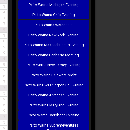
7
Paito Warna Michigan Evening
1
4
Paito Warna Ohio Evening
1
7
Paito Warna Wisconsin
9
Paito Warna New York Evening
1
8
Paito Warna Massachusetts Evening
9
9
Paito Warna Canberra Morning
4
8
Paito Warna New Jersey Evening
2
Paito Warna Delaware Night
8
7
Paito Warna Washington Dc Evening
7
5
Paito Warna Arkansas Evening
9
Paito Warna Maryland Evening
5
9
Paito Warna Caribbean Evening
7
5
Paito Warna Supremeventures
9