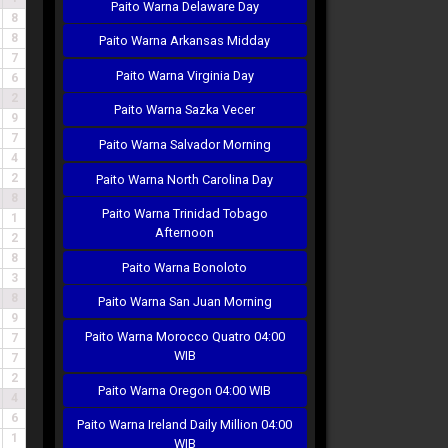
Paito Warna Delaware Day
8
8
Paito Warna Arkansas Midday
7
Paito Warna Virginia Day
6
2
Paito Warna Sazka Vecer
9
7
Paito Warna Salvador Morning
4
2
Paito Warna North Carolina Day
8
Paito Warna Trinidad Tobago
1
Afternoon
2
8
Paito Warna Bonoloto
3
8
Paito Warna San Juan Morning
9
Paito Warna Morocco Quatro 04:00
7
WIB
7
2
Paito Warna Oregon 04:00 WIB
4
6
Paito Warna Ireland Daily Million 04:00
1
WIB