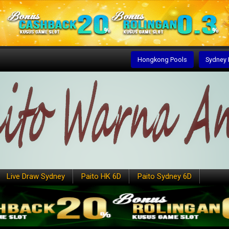
Hongkong Pools
Sydney 
Live Draw Sydney
Paito HK 6D
Paito Sydney 6D