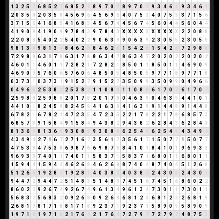
1
3
2
5
7
6
8
5
2
7
6
8
5
2
7
8
9
7
0
7
8
9
7
0
7
9
3
4
6
1
9
3
4
6
1
2
0
3
5
8
2
0
3
5
8
4
5
6
9
6
4
5
6
9
6
4
0
7
5
3
4
0
7
5
3
3
7
1
5
6
3
7
1
5
6
4
1
6
8
5
4
1
6
8
5
4
5
6
7
4
4
5
6
7
4
5
6
0
4
4
5
6
0
4
4
4
1
9
0
9
4
1
9
0
9
9
7
8
4
3
9
7
8
4
3
X
X
X
X
X
X
X
X
X
X
2
2
0
8
8
2
2
0
8
8
5
4
0
2
2
5
4
0
2
2
9
0
6
3
9
9
0
6
3
9
2
3
0
5
5
2
3
0
5
5
9
8
1
3
4
9
8
1
3
4
8
4
6
2
8
8
4
6
2
8
1
5
4
2
6
1
5
4
2
6
7
2
9
8
8
7
2
9
8
8
6
3
1
7
8
6
3
1
7
8
8
6
3
4
7
8
6
3
4
7
2
0
2
0
2
2
0
2
0
2
4
6
0
1
1
4
6
0
1
1
7
2
8
2
1
7
2
8
2
1
8
5
0
1
1
8
5
0
1
1
4
6
9
0
9
4
6
9
0
9
5
7
6
0
6
5
7
6
0
6
4
8
5
0
5
4
8
5
0
5
9
7
7
1
8
9
7
7
1
8
0
3
7
3
1
0
3
7
3
1
9
1
5
2
7
9
1
5
2
7
3
5
0
9
9
3
5
0
9
9
0
4
9
6
6
0
4
9
6
6
2
5
3
8
2
2
5
3
8
2
1
1
0
8
8
1
1
0
8
8
6
1
7
0
7
6
1
7
0
7
2
5
9
8
8
2
5
9
8
8
2
0
1
7
8
2
0
1
7
8
0
4
6
3
9
0
4
6
3
9
4
4
1
0
1
4
4
1
0
1
8
2
4
5
9
8
2
4
5
9
4
1
6
3
9
4
1
6
3
9
9
1
4
4
8
9
1
4
4
8
6
7
8
2
1
6
7
8
2
1
4
7
2
3
5
4
7
2
3
5
2
2
1
7
8
2
2
1
7
8
6
8
5
7
3
6
8
5
7
3
9
1
5
8
4
9
1
5
8
4
9
4
3
8
2
9
4
3
8
2
6
2
8
4
3
6
2
8
4
3
8
1
3
6
9
8
1
3
6
9
9
3
0
8
8
9
3
0
8
8
6
2
5
4
9
6
2
5
4
9
4
3
4
9
4
4
3
4
9
4
2
7
1
6
7
2
7
1
6
7
3
5
6
1
7
3
5
6
1
7
1
5
0
7
7
1
5
0
7
7
4
7
5
3
8
4
7
5
3
8
6
9
8
7
6
6
9
8
7
6
8
4
1
0
1
8
4
1
0
1
9
6
9
3
3
9
6
9
3
3
7
4
0
1
1
7
4
0
1
1
5
8
3
7
1
5
8
3
7
1
6
8
0
1
1
6
8
0
1
1
1
5
9
4
4
1
5
9
4
4
4
6
2
6
8
4
6
2
6
8
8
7
4
0
4
8
7
4
0
4
5
1
2
6
8
5
1
2
6
8
1
9
2
8
1
1
9
2
8
1
4
0
3
8
2
4
0
3
8
2
2
4
3
0
3
2
4
3
0
3
9
4
4
7
2
9
4
4
7
2
5
1
4
8
3
5
1
4
8
3
7
4
5
1
6
7
4
5
1
6
8
6
0
2
2
8
6
0
2
2
9
2
6
7
4
9
2
6
7
4
9
6
1
3
4
9
6
1
3
4
7
3
0
1
1
7
3
0
1
1
5
6
8
3
2
5
6
8
3
2
0
9
2
6
8
0
9
2
6
8
6
8
1
2
3
6
8
1
2
3
2
6
8
1
9
2
6
8
1
9
8
1
7
1
8
8
1
7
1
8
9
2
3
7
1
9
2
3
7
1
5
8
9
0
9
5
8
9
0
9
1
9
7
1
8
1
9
7
1
8
2
1
7
6
4
2
1
7
6
4
7
2
7
9
7
7
2
7
9
7
4
8
7
5
3