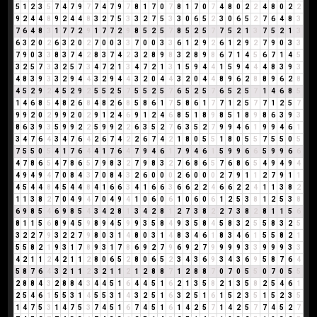
5
1
2
3
5
7
4
7
9
7
7
4
7
9
7
8
1
7
0
7
8
1
7
0
7
4
8
0
2
2
4
8
0
2
2
9
2
4
4
8
9
2
4
4
8
3
2
7
5
3
3
2
7
5
3
3
0
6
5
2
3
0
6
5
2
7
6
4
8
3
7
6
4
8
3
1
7
7
2
9
1
7
7
2
9
8
5
2
5
7
8
5
2
5
7
7
5
2
1
3
7
5
2
1
3
6
3
2
0
2
6
3
2
0
2
7
0
0
3
3
7
0
0
3
3
6
1
2
9
2
6
1
2
9
2
7
9
0
3
3
7
9
0
3
3
8
3
7
4
2
8
3
7
4
2
3
2
8
9
8
3
2
8
9
8
6
7
1
4
5
6
7
1
4
5
3
2
5
7
3
3
2
5
7
3
4
7
2
1
3
4
7
2
1
3
1
5
9
4
4
1
5
9
4
4
4
8
3
9
3
4
8
3
9
3
3
2
9
4
4
3
2
9
4
4
3
2
0
4
4
3
2
0
4
4
8
9
6
2
8
8
9
6
2
8
4
5
2
9
2
4
5
2
9
2
5
5
2
5
7
5
5
2
5
7
6
5
2
5
7
6
5
2
5
7
1
4
6
8
5
1
4
6
8
5
4
8
2
6
8
4
8
2
6
8
5
8
6
1
7
5
8
6
1
7
7
1
2
5
7
7
1
2
5
7
9
9
2
0
2
9
9
2
0
2
9
1
2
4
6
9
1
2
4
6
8
5
1
8
9
8
5
1
8
9
8
6
3
9
3
8
6
3
9
3
5
9
9
2
2
5
9
9
2
2
6
3
5
2
7
6
3
5
2
7
9
9
4
6
1
9
9
4
6
1
3
4
7
6
4
3
4
7
6
4
2
6
7
4
2
2
6
7
4
2
1
8
0
5
5
1
8
0
5
5
7
5
5
0
5
7
5
5
0
5
4
1
7
6
4
4
1
7
6
4
7
9
4
6
1
7
9
4
6
1
5
9
9
6
6
5
9
9
6
6
4
7
8
6
5
4
7
8
6
5
7
9
8
3
2
7
9
8
3
2
7
6
8
6
5
7
6
8
6
5
4
9
4
9
4
4
9
4
9
4
7
0
8
4
3
7
0
8
4
3
2
6
0
0
0
2
6
0
0
0
2
7
9
1
1
2
7
9
1
1
4
5
4
4
8
4
5
4
4
8
4
1
6
6
3
4
1
6
6
3
6
6
2
2
4
6
6
2
2
4
1
1
3
8
2
1
1
3
8
2
7
0
4
9
4
7
0
4
9
4
1
0
6
0
6
1
0
6
0
6
1
2
5
3
8
1
2
5
3
8
6
9
8
5
4
6
9
8
5
4
3
4
2
8
1
3
4
2
8
1
2
7
3
8
2
2
7
3
8
2
8
1
1
5
6
8
1
1
5
6
8
9
4
5
9
8
9
4
5
9
9
3
5
8
4
9
3
5
8
4
5
8
3
2
5
5
8
3
2
5
3
2
2
7
9
3
2
2
7
9
8
0
3
1
4
8
0
3
1
4
8
3
4
6
1
8
3
4
6
1
5
5
8
2
1
5
5
8
2
1
9
3
1
7
8
9
3
1
7
8
6
9
2
7
9
6
9
2
7
9
9
9
9
3
3
9
9
9
3
3
4
2
1
1
2
4
2
1
1
2
8
0
6
5
2
8
0
6
5
2
3
4
3
6
9
3
4
3
6
9
5
8
7
6
4
5
8
7
6
4
3
2
1
1
2
3
2
1
1
2
1
2
8
8
7
1
2
8
8
7
0
7
0
5
5
0
7
0
5
5
2
8
8
4
3
2
8
8
4
3
4
4
5
1
6
4
4
5
1
6
2
1
3
5
8
2
1
3
5
8
2
5
4
6
1
2
5
4
6
1
5
5
3
1
4
5
5
3
1
4
3
2
5
1
6
3
2
5
1
6
1
5
2
3
5
1
5
2
3
5
1
4
7
5
3
1
4
7
5
3
7
4
5
1
6
7
4
5
1
6
1
4
2
5
7
1
4
2
5
7
7
4
5
2
7