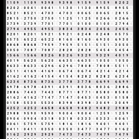
1
1
0
9
9
1
1
0
9
9
9
3
9
8
8
9
3
9
8
8
9
1
5
9
5
9
1
5
9
5
8
2
0
2
2
8
2
0
2
2
0
0
4
1
5
0
0
4
1
5
1
1
3
0
3
1
1
3
0
3
8
9
5
5
1
8
9
5
5
1
8
5
2
1
3
8
5
2
1
3
4
7
0
3
3
4
7
0
3
3
0
0
6
5
2
0
0
6
5
2
2
8
1
5
6
2
8
1
5
6
2
7
5
0
5
2
7
5
0
5
1
1
2
5
7
1
1
2
5
7
0
2
6
6
3
0
2
6
6
3
3
7
3
9
3
3
7
3
9
3
7
7
0
1
1
7
7
0
1
1
0
1
0
0
0
0
1
0
0
0
2
7
9
4
4
2
7
9
4
4
4
9
5
5
1
4
9
5
5
1
3
8
3
4
7
3
8
3
4
7
2
4
5
6
2
2
4
5
6
2
8
2
0
1
1
8
2
0
1
1
5
9
2
1
3
5
9
2
1
3
0
2
4
8
3
0
2
4
8
3
0
5
7
5
3
0
5
7
5
3
6
5
2
2
4
6
5
2
2
4
8
1
6
0
6
8
1
6
0
6
6
9
3
0
3
6
9
3
0
3
8
8
6
8
5
8
8
6
8
5
7
9
5
9
5
7
9
5
9
5
5
1
5
1
6
5
1
5
1
6
3
0
5
0
5
3
0
5
0
5
7
0
8
7
6
7
0
8
7
6
2
8
2
8
1
2
8
2
8
1
5
4
5
4
9
5
4
5
4
9
1
5
6
6
3
1
5
6
6
3
8
3
2
6
8
8
3
2
6
8
9
3
2
9
2
9
3
2
9
2
4
0
1
9
1
4
0
1
9
1
5
6
2
0
2
5
6
2
0
2
6
6
3
5
8
6
6
3
5
8
1
0
5
0
5
1
0
5
0
5
8
6
3
3
6
8
6
3
3
6
6
2
9
6
6
6
2
9
6
6
7
8
0
8
8
7
8
0
8
8
5
5
1
1
2
5
5
1
1
2
4
1
6
9
6
4
1
6
9
6
0
6
7
4
2
0
6
7
4
2
4
2
1
4
5
4
2
1
4
5
4
1
6
2
8
4
1
6
2
8
4
1
5
4
9
4
1
5
4
9
8
2
8
2
1
8
2
8
2
1
6
2
3
4
7
6
2
3
4
7
8
7
3
6
9
8
7
3
6
9
3
7
7
8
6
3
7
7
8
6
6
6
9
9
9
6
6
9
9
9
6
9
7
8
6
6
9
7
8
6
4
3
9
1
1
4
3
9
1
1
8
0
3
6
9
8
0
3
6
9
2
8
8
6
5
2
8
8
6
5
7
4
4
3
7
7
4
4
3
7
8
7
7
1
8
8
7
7
1
8
8
5
8
0
8
8
5
8
0
8
4
1
6
2
8
4
1
6
2
8
7
1
4
7
2
7
1
4
7
2
0
4
5
3
8
0
4
5
3
8
0
1
5
8
4
0
1
5
8
4
5
5
3
0
3
5
5
3
0
3
8
3
9
8
8
8
3
9
8
8
3
0
4
9
4
3
0
4
9
4
4
2
5
2
7
4
2
5
2
7
4
6
5
8
4
4
6
5
8
4
9
4
8
2
1
9
4
8
2
1
2
9
8
8
7
2
9
8
8
7
9
5
9
0
9
9
5
9
0
9
9
0
0
4
4
9
0
0
4
4
1
2
5
9
5
1
2
5
9
5
0
9
0
4
4
0
9
0
4
4
0
3
1
8
9
0
3
1
8
9
0
3
3
3
6
0
3
3
3
6
0
0
6
1
7
0
0
6
1
7
5
7
5
9
5
5
7
5
9
5
1
8
1
6
7
1
8
1
6
7
9
4
0
1
1
9
4
0
1
1
0
4
1
1
2
0
4
1
1
2
0
3
5
0
5
0
3
5
0
5
3
4
7
7
5
3
4
7
7
5
0
1
6
2
8
0
1
6
2
8
2
9
2
9
2
2
9
2
9
2
7
4
7
3
1
7
4
7
3
1
7
4
7
9
7
7
4
7
9
7