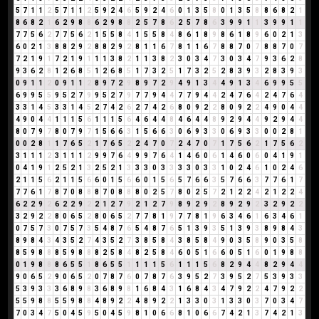
5
7
1
1
2
5
7
1
1
2
5
9
2
4
6
5
9
2
4
6
0
1
3
5
8
0
1
3
5
8
8
6
8
2
1
8
6
8
2
1
6
2
9
8
8
6
2
9
8
8
2
5
7
8
6
2
5
7
8
6
3
9
9
1
1
3
9
9
1
1
7
7
5
6
2
7
7
5
6
2
1
5
5
8
4
1
5
5
8
4
8
6
1
8
9
8
6
1
8
9
6
0
2
1
3
6
0
2
1
3
8
8
2
9
2
8
8
2
9
2
8
1
1
6
7
8
1
1
6
7
8
8
7
0
7
8
8
7
0
7
7
2
1
9
1
7
2
1
9
1
1
1
3
8
2
1
1
3
8
2
3
0
3
4
7
3
0
3
4
7
9
3
6
2
8
9
3
6
2
8
1
2
6
8
5
1
2
6
8
5
1
7
3
2
5
1
7
3
2
5
2
8
3
9
3
2
8
3
9
3
0
9
1
1
2
0
9
1
1
2
8
9
7
2
9
8
9
7
2
9
4
9
1
3
4
4
9
1
3
4
6
9
9
5
5
6
9
9
5
5
9
5
2
7
9
9
5
2
7
9
7
7
9
4
4
7
7
9
4
4
2
4
7
6
4
2
4
7
6
4
3
3
1
4
5
3
3
1
4
5
2
7
4
2
6
2
7
4
2
6
8
0
9
2
2
8
0
9
2
2
4
9
0
4
4
4
9
0
4
4
1
1
1
5
6
1
1
1
5
6
4
6
4
4
8
4
6
4
4
8
9
2
9
4
4
9
2
9
4
4
8
0
7
9
7
8
0
7
9
7
1
5
6
6
3
1
5
6
6
3
0
6
9
3
3
0
6
9
3
3
0
0
2
8
1
0
0
2
8
1
1
7
6
5
2
1
7
6
5
2
2
4
7
0
7
2
4
7
0
7
1
7
5
6
2
1
7
5
6
2
3
1
1
1
2
3
1
1
1
2
9
9
7
6
4
9
9
7
6
4
1
4
6
0
6
1
4
6
0
6
0
4
1
9
1
0
4
1
9
1
2
5
2
1
3
2
5
2
1
3
3
3
0
3
3
3
3
0
3
3
1
0
2
4
6
1
0
2
4
6
2
1
1
5
6
2
1
1
5
6
6
0
1
5
6
6
0
1
5
6
5
7
6
6
3
5
7
6
6
3
7
7
6
1
7
7
7
6
1
7
8
7
0
8
8
8
7
0
8
8
8
0
2
5
7
8
0
2
5
7
2
1
2
2
4
2
1
2
2
4
6
2
2
9
2
6
2
2
9
2
2
1
2
7
9
2
1
2
7
9
8
9
2
9
2
8
9
2
9
2
3
2
9
2
2
3
2
9
2
2
8
0
6
5
2
8
0
6
5
2
7
7
8
1
9
7
7
8
1
9
6
3
4
6
1
6
3
4
6
1
0
7
5
7
3
0
7
5
7
3
5
4
8
7
6
5
4
8
7
6
5
1
3
9
3
5
1
3
9
3
8
9
8
4
3
8
9
8
4
3
4
3
5
2
7
4
3
5
2
7
3
8
5
8
4
3
8
5
8
4
9
0
3
5
8
9
0
3
5
8
8
5
9
8
8
8
5
9
8
8
8
2
5
8
4
8
2
5
8
4
6
0
5
1
6
6
0
5
1
6
0
1
9
8
8
0
1
9
8
8
8
6
5
5
1
8
6
5
5
1
1
1
1
5
6
1
1
1
5
6
8
2
9
4
4
8
2
9
4
4
9
0
6
5
2
9
0
6
5
2
0
7
8
7
6
0
7
8
7
6
3
9
5
2
7
3
9
5
2
7
5
3
9
3
3
5
3
9
3
3
3
6
8
9
8
3
6
8
9
8
1
6
8
4
3
1
6
8
4
3
4
7
9
2
2
4
7
9
2
2
5
5
9
8
8
5
5
9
8
8
4
8
9
2
2
4
8
9
2
2
1
3
3
0
3
1
3
3
0
3
7
0
3
4
7
7
0
3
4
7
5
0
4
5
9
5
0
4
5
9
8
1
0
6
6
8
1
0
6
6
7
4
2
1
3
7
4
2
1
3