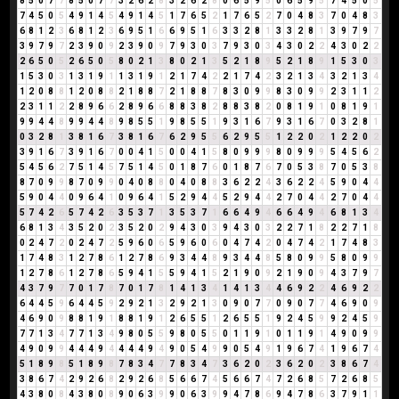
8
5
0
7
7
8
5
0
7
7
3
2
6
2
8
3
2
6
2
8
0
6
5
9
5
0
6
5
9
5
7
4
5
0
5
7
4
5
0
5
4
9
1
4
5
4
9
1
4
5
1
7
6
5
2
1
7
6
5
2
7
0
4
8
3
7
0
4
8
3
6
8
1
2
3
6
8
1
2
3
6
9
5
1
6
6
9
5
1
6
3
3
2
8
1
3
3
2
8
1
3
9
7
9
7
3
9
7
9
7
2
3
9
0
9
2
3
9
0
9
7
9
3
0
3
7
9
3
0
3
4
3
0
2
2
4
3
0
2
2
2
6
5
0
5
2
6
5
0
5
8
0
2
1
3
8
0
2
1
3
5
2
1
8
9
5
2
1
8
9
1
5
3
0
3
1
5
3
0
3
1
3
1
9
1
1
3
1
9
1
2
1
7
4
2
2
1
7
4
2
3
2
1
3
4
3
2
1
3
4
1
2
0
8
8
1
2
0
8
8
2
1
8
8
7
2
1
8
8
7
8
3
0
9
9
8
3
0
9
9
2
3
1
1
2
2
3
1
1
2
2
8
9
6
6
2
8
9
6
6
8
8
3
8
2
8
8
3
8
2
0
8
1
9
1
0
8
1
9
1
9
9
4
4
8
9
9
4
4
8
9
8
5
5
1
9
8
5
5
1
9
3
1
6
7
9
3
1
6
7
0
3
2
8
1
0
3
2
8
1
3
8
1
6
7
3
8
1
6
7
6
2
9
5
5
6
2
9
5
5
1
2
2
0
2
1
2
2
0
2
3
9
1
6
7
3
9
1
6
7
0
0
4
1
5
0
0
4
1
5
8
0
9
9
9
8
0
9
9
9
5
4
5
6
2
5
4
5
6
2
7
5
1
4
5
7
5
1
4
5
0
1
8
7
6
0
1
8
7
6
7
0
5
3
8
7
0
5
3
8
8
7
0
9
9
8
7
0
9
9
0
4
0
8
8
0
4
0
8
8
3
6
2
2
4
3
6
2
2
4
5
9
0
4
4
5
9
0
4
4
0
9
6
4
1
0
9
6
4
1
5
2
9
4
4
5
2
9
4
4
2
7
0
4
4
2
7
0
4
4
5
7
4
2
6
5
7
4
2
6
3
5
3
7
1
3
5
3
7
1
6
6
4
9
4
6
6
4
9
4
6
8
1
3
4
6
8
1
3
4
3
5
2
0
2
3
5
2
0
2
9
4
3
0
3
9
4
3
0
3
2
2
7
1
8
2
2
7
1
8
0
2
4
7
2
0
2
4
7
2
5
9
6
0
6
5
9
6
0
6
0
4
7
4
2
0
4
7
4
2
1
7
4
8
3
1
7
4
8
3
1
2
7
8
6
1
2
7
8
6
9
3
4
4
8
9
3
4
4
8
5
8
0
9
9
5
8
0
9
9
1
2
7
8
6
1
2
7
8
6
5
9
4
1
5
5
9
4
1
5
2
1
9
0
9
2
1
9
0
9
4
3
7
9
7
4
3
7
9
7
7
0
1
7
8
7
0
1
7
8
1
4
1
3
4
1
4
1
3
4
4
6
9
2
2
4
6
9
2
2
6
4
4
5
9
6
4
4
5
9
2
9
2
1
3
2
9
2
1
3
0
9
0
7
7
0
9
0
7
7
4
6
9
0
9
4
6
9
0
9
8
8
1
9
1
8
8
1
9
1
2
6
5
5
1
2
6
5
5
1
9
2
4
5
9
9
2
4
5
9
7
7
1
3
4
7
7
1
3
4
9
8
0
5
5
9
8
0
5
5
0
1
1
9
1
0
1
1
9
1
4
9
0
9
9
4
9
0
9
9
4
4
4
9
4
4
4
4
9
4
9
0
5
4
9
9
0
5
4
9
1
9
6
7
4
1
9
6
7
4
5
1
8
9
8
5
1
8
9
8
7
8
3
4
7
7
8
3
4
7
3
6
2
0
2
3
6
2
0
2
3
8
6
7
4
3
8
6
7
4
2
9
2
6
8
2
9
2
6
8
5
6
6
7
4
5
6
6
7
4
7
2
6
8
5
7
2
6
8
5
4
3
8
0
8
4
3
8
0
8
9
0
6
3
9
9
0
6
3
9
9
4
7
8
6
9
4
7
8
6
3
7
9
1
1