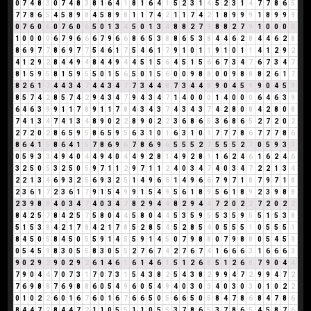
0
7
4
8
3
0
7
4
8
3
8
1
6
4
1
8
1
6
4
1
5
2
3
1
4
5
2
3
1
4
7
7
8
6
5
7
7
8
6
5
4
5
8
9
8
4
5
8
9
8
1
1
7
4
2
1
1
7
4
2
1
8
9
9
9
1
8
9
9
9
0
7
6
0
6
0
7
6
0
6
5
0
1
3
4
5
0
1
3
4
8
8
2
7
9
8
8
2
7
9
1
0
0
0
0
1
0
0
0
0
6
7
9
6
6
6
7
9
6
6
8
6
5
3
8
8
6
5
3
8
4
4
6
2
8
4
4
6
2
8
8
6
9
7
7
8
6
9
7
7
5
4
6
1
7
5
4
6
1
7
9
1
0
1
1
9
1
0
1
1
4
1
2
9
2
4
1
2
9
2
8
4
4
9
4
8
4
4
9
4
4
5
1
5
6
4
5
1
5
6
6
7
3
4
7
6
7
3
4
7
8
1
5
9
5
8
1
5
9
5
5
0
1
5
6
5
0
1
5
6
0
0
9
8
8
0
0
9
8
8
8
2
6
1
7
8
2
6
1
7
4
4
3
4
7
4
4
3
4
7
7
3
4
4
8
7
3
4
4
8
9
0
4
5
9
9
0
4
5
9
8
5
7
4
2
8
5
7
4
2
9
4
3
4
7
9
4
3
4
7
1
4
0
0
0
1
4
0
0
0
6
4
6
3
9
6
4
6
3
9
9
1
1
7
8
9
1
1
7
8
4
3
4
3
7
4
3
4
3
7
4
2
8
0
8
4
2
8
0
8
7
4
1
3
4
7
4
1
3
4
8
9
0
2
2
8
9
0
2
2
3
6
8
6
5
3
6
8
6
5
2
7
2
0
2
2
7
2
0
2
8
6
5
9
5
8
6
5
9
5
6
3
1
0
1
6
3
1
0
1
7
7
7
8
6
7
7
7
8
6
8
6
4
1
5
8
6
4
1
5
7
8
6
9
6
7
8
6
9
6
5
5
5
2
7
5
5
5
2
7
0
5
9
3
3
0
5
9
3
3
4
9
4
0
4
4
9
4
0
4
4
9
2
8
1
4
9
2
8
1
1
6
2
4
6
1
6
2
4
6
3
2
5
0
5
3
2
5
0
5
9
7
1
1
2
9
7
1
1
2
4
0
3
4
7
4
0
3
4
7
2
2
1
3
4
2
2
1
3
4
6
9
3
2
5
6
9
3
2
5
1
4
9
6
6
1
4
9
6
6
7
9
7
1
8
7
9
7
1
8
2
3
6
1
7
2
3
6
1
7
9
1
5
4
9
9
1
5
4
9
5
6
1
8
9
5
6
1
8
9
2
3
9
8
8
2
3
9
8
8
4
0
3
4
7
4
0
3
4
7
8
2
9
4
4
8
2
9
4
4
7
2
0
2
2
7
2
0
2
2
8
4
2
5
7
8
4
2
5
7
5
8
0
4
4
5
8
0
4
4
5
3
5
9
5
5
3
5
9
5
5
1
5
3
8
5
1
5
3
8
4
2
1
7
8
4
2
1
7
8
5
2
8
5
4
5
2
8
5
4
0
5
5
5
1
0
5
5
5
1
8
4
5
0
5
8
4
5
0
5
5
9
1
4
5
5
9
1
4
5
0
7
9
8
8
0
7
9
8
8
0
5
4
5
9
0
5
4
5
9
8
3
0
5
5
8
3
0
5
5
2
7
6
7
4
2
7
6
7
4
1
6
6
6
3
1
6
6
6
3
9
0
2
9
2
9
0
2
9
2
6
1
4
6
1
6
1
4
6
1
5
1
2
6
8
5
1
2
6
8
7
9
0
4
4
7
9
0
4
4
7
0
7
3
1
7
0
7
3
1
5
4
3
8
2
5
4
3
8
2
9
9
4
7
2
9
9
4
7
2
7
6
9
8
8
7
6
9
8
8
6
0
5
4
9
6
0
5
4
9
4
0
3
0
3
4
0
3
0
3
0
1
0
2
2
0
1
0
2
2
6
0
1
6
7
6
0
1
6
7
6
6
5
0
5
6
6
5
0
5
8
4
7
8
6
8
4
7
8
6
8
4
4
7
2
8
4
4
7
2
1
1
0
5
5
1
1
0
5
5
3
7
8
6
5
3
7
8
6
5
4
5
8
7
6