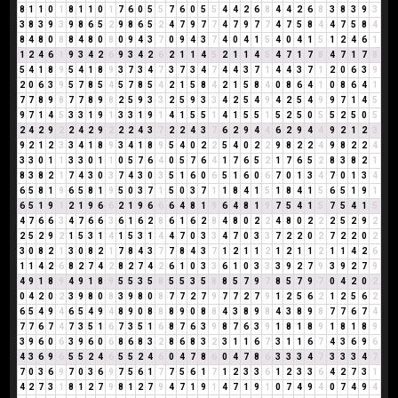
8
1
1
0
1
8
1
1
0
1
7
6
0
5
5
7
6
0
5
5
4
4
2
6
8
4
4
2
6
8
3
8
3
9
3
3
8
3
9
3
9
8
6
5
2
9
8
6
5
2
4
7
9
7
7
4
7
9
7
7
4
7
5
8
4
4
7
5
8
4
8
4
8
0
8
8
4
8
0
8
0
9
4
3
7
0
9
4
3
7
4
0
4
1
5
4
0
4
1
5
1
2
4
6
1
1
2
4
6
1
9
3
4
2
6
9
3
4
2
6
2
1
1
4
5
2
1
1
4
5
4
7
1
7
8
4
7
1
7
8
5
4
1
8
9
5
4
1
8
9
3
7
3
4
7
3
7
3
4
7
4
4
3
7
1
4
4
3
7
1
2
0
6
3
9
2
0
6
3
9
5
7
8
5
4
5
7
8
5
4
2
1
5
8
4
2
1
5
8
4
0
8
6
4
1
0
8
6
4
1
7
7
8
9
8
7
7
8
9
8
2
5
9
3
3
2
5
9
3
3
4
2
5
4
9
4
2
5
4
9
9
7
1
4
5
9
7
1
4
5
3
3
1
9
1
3
3
1
9
1
4
1
5
5
1
4
1
5
5
1
5
2
5
0
5
5
2
5
0
5
2
4
2
9
2
2
4
2
9
2
2
2
4
3
7
2
2
4
3
7
6
2
9
4
4
6
2
9
4
4
9
2
1
2
3
9
2
1
2
3
3
4
1
8
9
3
4
1
8
9
5
4
0
2
2
5
4
0
2
2
9
8
2
2
4
9
8
2
2
4
3
3
0
1
1
3
3
0
1
1
0
5
7
6
4
0
5
7
6
4
1
7
6
5
2
1
7
6
5
2
8
3
8
2
1
8
3
8
2
1
7
4
3
0
3
7
4
3
0
3
5
1
6
0
6
5
1
6
0
6
7
0
1
3
4
7
0
1
3
4
6
5
8
1
9
6
5
8
1
9
5
0
3
7
1
5
0
3
7
1
1
8
4
1
5
1
8
4
1
5
6
5
1
9
1
6
5
1
9
1
2
1
9
6
6
2
1
9
6
6
6
4
8
1
9
6
4
8
1
9
7
5
4
1
5
7
5
4
1
5
4
7
6
6
3
4
7
6
6
3
6
1
6
2
8
6
1
6
2
8
4
8
0
2
2
4
8
0
2
2
2
5
2
9
2
2
5
2
9
2
1
5
3
1
4
1
5
3
1
4
4
7
0
3
3
4
7
0
3
3
7
2
2
0
2
7
2
2
0
2
3
0
8
2
1
3
0
8
2
1
7
8
4
3
7
7
8
4
3
7
1
2
1
1
2
1
2
1
1
2
1
1
4
2
6
1
1
4
2
6
8
2
7
4
2
8
2
7
4
2
6
1
0
3
3
6
1
0
3
3
3
9
2
7
9
3
9
2
7
9
4
9
1
8
9
4
9
1
8
9
5
5
3
5
8
5
5
3
5
8
8
5
7
9
7
8
5
7
9
7
0
4
2
0
2
0
4
2
0
2
3
9
8
0
8
3
9
8
0
8
7
7
2
7
9
7
7
2
7
9
1
2
5
6
2
1
2
5
6
2
6
5
4
9
4
6
5
4
9
4
8
9
0
8
8
8
9
0
8
8
4
3
8
9
8
4
3
8
9
8
7
7
6
7
4
7
7
6
7
4
7
3
5
1
6
7
3
5
1
6
8
7
6
3
9
8
7
6
3
9
1
8
1
8
9
1
8
1
8
9
3
9
6
0
6
3
9
6
0
6
8
6
8
3
2
8
6
8
3
2
3
1
1
6
7
3
1
1
6
7
4
3
6
9
6
4
3
6
9
6
5
5
2
4
6
5
5
2
4
6
0
4
7
8
6
0
4
7
8
6
3
3
3
4
7
3
3
3
4
7
7
0
3
6
9
7
0
3
6
9
7
5
6
1
7
7
5
6
1
7
1
2
3
3
6
1
2
3
3
6
4
2
7
3
1
4
2
7
3
1
8
1
2
7
9
8
1
2
7
9
4
7
1
9
1
4
7
1
9
1
0
7
4
9
4
0
7
4
9
4