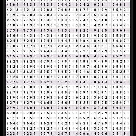
4
5
8
7
6
7
3
3
9
3
7
3
3
9
3
0
0
4
2
6
0
0
4
2
6
0
0
8
1
9
0
0
8
1
9
4
2
1
3
4
4
2
1
3
4
7
0
8
3
2
7
0
8
3
2
8
1
7
9
7
8
1
7
9
7
8
5
9
2
2
8
5
9
2
2
5
7
0
3
3
5
7
0
3
3
7
5
3
7
1
7
5
3
7
1
5
1
5
4
9
5
1
5
4
9
2
0
5
0
5
2
0
5
0
5
1
0
3
6
9
1
0
3
6
9
5
7
4
8
3
5
7
4
8
3
7
1
8
7
6
7
1
8
7
6
1
1
3
6
9
1
1
3
6
9
3
3
3
3
6
3
3
3
3
6
4
2
4
7
2
4
2
4
7
2
3
7
3
1
4
3
7
3
1
4
1
1
3
5
8
1
1
3
5
8
9
8
2
5
7
9
8
2
5
7
6
9
6
9
6
6
9
6
9
6
4
4
3
1
4
4
4
3
1
4
4
5
3
5
8
4
5
3
5
8
9
5
0
3
3
9
5
0
3
3
6
2
4
8
3
6
2
4
8
3
1
9
4
8
3
1
9
4
8
3
8
4
8
4
3
8
4
8
4
3
5
0
0
7
7
5
0
0
7
7
1
3
7
0
7
1
3
7
0
7
2
8
3
4
7
2
8
3
4
7
4
5
6
1
7
4
5
6
1
7
9
0
5
2
7
9
0
5
2
7
9
4
4
9
4
9
4
4
9
4
0
7
2
9
2
0
7
2
9
2
6
1
5
2
7
6
1
5
2
7
9
4
9
6
6
9
4
9
6
6
4
4
8
6
5
4
4
8
6
5
4
5
2
6
8
4
5
2
6
8
8
9
2
3
5
8
9
2
3
5
0
7
9
4
4
0
7
9
4
4
9
4
8
9
8
9
4
8
9
8
1
8
2
1
3
1
8
2
1
3
0
9
9
0
9
0
9
9
0
9
5
4
8
7
6
5
4
8
7
6
6
5
9
9
9
6
5
9
9
9
3
6
2
7
9
3
6
2
7
9
5
9
5
2
7
5
9
5
2
7
5
7
1
6
7
5
7
1
6
7
9
5
2
5
7
9
5
2
5
7
1
5
8
6
5
1
5
8
6
5
7
1
0
8
8
7
1
0
8
8
8
0
1
4
5
8
0
1
4
5
1
7
7
5
3
1
7
7
5
3
8
6
2
0
2
8
6
2
0
2
8
4
4
3
7
8
4
4
3
7
6
0
4
0
4
6
0
4
0
4
1
5
8
8
7
1
5
8
8
7
2
2
7
0
7
2
2
7
0
7
1
8
9
6
6
1
8
9
6
6
9
8
7
9
7
9
8
7
9
7
9
0
9
7
7
9
0
9
7
7
9
0
9
1
1
9
0
9
1
1
3
8
9
0
9
3
8
9
0
9
7
0
0
3
3
7
0
0
3
3
6
0
2
0
2
6
0
2
0
2
3
6
0
2
2
3
6
0
2
2
8
2
7
9
7
8
2
7
9
7
0
6
6
5
2
0
6
6
5
2
5
3
2
5
7
5
3
2
5
7
2
5
9
7
7
2
5
9
7
7
4
6
0
1
1
4
6
0
1
1
0
0
6
4
1
0
0
6
4
1
3
9
3
6
9
3
9
3
6
9
6
7
8
3
2
6
7
8
3
2
7
3
5
9
5
7
3
5
9
5
1
2
2
9
2
1
2
2
9
2
4
0
1
9
1
4
0
1
9
1
4
0
5
6
2
4
0
5
6
2
1
3
5
2
7
1
3
5
2
7
6
7
7
6
4
6
7
7
6
4
8
6
4
6
1
8
6
4
6
1
1
6
2
1
3
1
6
2
1
3
4
7
2
9
2
4
7
2
9
2
5
4
4
7
2
5
4
4
7
2
3
8
2
4
6
3
8
2
4
6
4
2
4
9
4
4
2
4
9
4
3
0
0
7
7
3
0
0
7
7
2
2
3
7
1
2
2
3
7
1
2
0
7
9
7
2
0
7
9
7
4
0
0
6
6
4
0
0
6
6
0
4
1
5
6