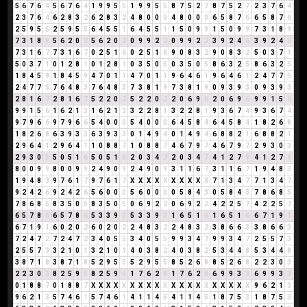
5
6
7
6
4
5
6
7
6
4
1
9
9
5
5
1
9
9
5
5
8
7
5
2
7
8
7
5
2
7
2
3
7
6
4
2
3
7
6
4
6
2
8
3
2
6
2
8
3
2
4
8
0
0
0
4
8
0
0
0
6
5
8
7
6
6
5
8
7
6
2
5
9
5
5
2
5
9
5
5
6
4
5
5
1
6
4
5
5
1
1
5
0
9
9
1
5
0
9
9
7
3
1
8
9
7
3
1
8
9
5
6
2
0
2
5
6
2
0
2
0
9
9
2
2
0
9
9
2
2
3
9
2
4
6
3
9
2
4
6
7
3
1
6
7
7
3
1
6
7
0
2
5
1
6
0
2
5
1
6
9
0
8
3
2
9
0
8
3
2
5
0
3
7
1
5
0
3
7
1
0
1
2
8
1
0
1
2
8
1
0
3
5
0
5
0
3
5
0
5
8
6
3
2
5
8
6
3
2
5
1
8
4
5
9
1
8
4
5
9
4
7
0
1
1
4
7
0
1
1
9
6
4
6
1
9
6
4
6
1
2
4
7
7
5
2
4
7
7
5
7
6
4
8
3
7
6
4
8
3
7
3
8
1
9
7
3
8
1
9
0
9
3
9
3
0
9
3
9
3
2
8
1
6
7
2
8
1
6
7
5
2
2
0
2
5
2
2
0
2
2
0
6
9
6
2
0
6
9
6
9
9
1
5
6
9
9
1
5
6
1
6
2
1
3
1
6
2
1
3
3
2
2
8
1
3
2
2
8
1
9
3
6
7
4
9
3
6
7
4
9
7
9
6
6
9
7
9
6
6
5
4
0
0
0
5
4
0
0
0
6
4
5
8
4
6
4
5
8
4
1
8
2
6
8
1
8
2
6
8
6
3
9
3
3
6
3
9
3
3
0
1
4
9
4
0
1
4
9
4
6
8
8
2
1
6
8
8
2
1
2
9
6
4
1
2
9
6
4
1
1
0
8
8
7
1
0
8
8
7
4
6
7
9
7
4
6
7
9
7
2
9
3
0
3
2
9
3
0
3
5
0
5
1
6
5
0
5
1
6
2
0
3
4
7
2
0
3
4
7
4
1
2
7
9
4
1
2
7
9
8
0
0
9
9
8
0
0
9
9
2
4
9
0
9
2
4
9
0
9
3
1
1
6
7
3
1
1
6
7
1
9
4
8
3
1
9
4
8
3
9
7
6
1
7
9
7
6
1
7
X
X
X
X
X
X
X
X
X
X
7
1
3
4
7
7
1
3
4
7
9
2
4
2
6
9
2
4
2
6
5
6
0
0
0
5
6
0
0
0
0
5
8
4
3
0
5
8
4
3
7
8
6
8
5
7
8
6
8
5
8
3
5
0
5
8
3
5
0
5
0
6
9
2
2
0
6
9
2
2
4
2
2
5
7
4
2
2
5
7
6
5
7
8
6
6
5
7
8
6
5
3
3
9
3
5
3
3
9
3
1
6
5
1
6
1
6
5
1
6
6
7
1
9
1
6
7
1
9
1
6
0
2
0
2
6
0
2
0
2
2
4
8
3
2
2
4
8
3
2
3
8
6
6
3
3
8
6
6
3
7
2
4
7
2
7
2
4
7
2
3
4
0
5
5
3
4
0
5
5
9
9
3
4
7
9
9
3
4
7
2
5
5
7
3
2
5
5
7
3
3
2
1
0
1
3
2
1
0
1
4
0
3
8
2
4
0
3
8
2
5
3
4
4
8
5
3
4
4
8
3
8
7
1
8
3
8
7
1
8
5
2
9
5
5
5
2
9
5
5
8
5
2
6
8
8
5
2
6
8
2
2
3
0
3
2
2
3
0
3
8
2
5
9
5
8
2
5
9
5
1
7
6
2
8
1
7
6
2
8
6
9
9
3
3
6
9
9
3
3
0
1
8
8
7
0
1
8
8
7
X
X
X
X
X
X
X
X
X
X
X
X
X
X
X
X
X
X
X
X
9
6
2
1
3
9
6
2
1
3
5
7
4
6
1
5
7
4
6
1
4
1
1
4
5
4
1
1
4
5
1
8
7
5
3
1
8
7
5
3