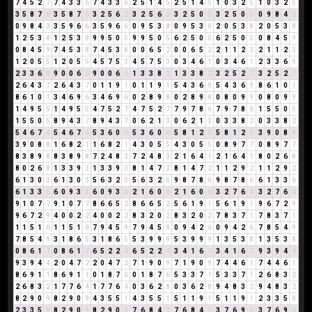
7
4
5
2
7
7
4
3
3
6
7
4
3
3
6
2
5
1
4
5
2
5
1
4
5
1
0
3
2
5
1
0
3
2
5
3
5
8
7
6
3
5
8
7
6
3
2
5
6
2
3
2
5
6
2
3
2
5
0
5
3
2
5
0
5
0
9
8
4
3
0
9
8
4
3
3
5
9
6
6
3
5
9
6
6
0
9
5
3
8
0
9
5
3
8
2
0
5
3
8
2
0
5
3
8
1
2
5
3
8
1
2
5
3
8
9
9
5
0
5
9
9
5
0
5
6
2
5
0
5
6
2
5
0
5
0
8
4
5
9
0
8
4
5
9
7
4
5
3
8
7
4
5
3
8
0
0
6
5
2
0
0
6
5
2
2
1
1
2
3
2
1
1
2
3
1
2
0
5
5
1
2
0
5
5
4
5
7
5
3
4
5
7
5
3
0
3
4
6
1
0
3
4
6
1
2
3
3
6
9
2
3
3
6
9
9
0
0
6
6
9
0
0
6
6
1
3
3
8
2
1
3
3
8
2
3
2
5
2
7
3
2
5
2
7
2
6
4
3
7
2
6
4
3
7
0
1
1
9
1
0
1
1
9
1
5
4
3
6
9
5
4
3
6
9
8
6
1
0
1
8
6
1
0
1
3
4
6
9
6
3
4
6
9
6
0
2
8
9
8
0
2
8
9
8
0
8
0
9
9
0
8
0
9
9
1
4
9
5
5
1
4
9
5
5
4
7
5
2
7
4
7
5
2
7
7
9
7
8
6
7
9
7
8
6
1
5
5
0
5
1
5
5
0
5
8
9
4
3
7
8
9
4
3
7
0
6
2
1
3
0
6
2
1
3
0
3
3
8
2
0
3
3
8
2
5
4
6
7
4
5
4
6
7
4
5
3
6
0
6
5
3
6
0
6
5
8
1
2
3
5
8
1
2
3
3
9
0
8
8
3
9
0
8
8
1
6
8
2
1
1
6
8
2
1
4
3
0
5
5
4
3
0
5
5
0
8
9
7
7
0
8
9
7
7
8
3
8
9
8
8
3
8
9
8
7
2
4
8
3
7
2
4
8
3
2
1
6
4
1
2
1
6
4
1
8
0
2
6
8
8
0
2
6
8
1
3
3
9
3
1
3
3
9
3
8
1
4
7
2
8
1
4
7
2
1
1
2
9
2
1
1
2
9
2
6
1
3
0
3
6
1
3
0
3
5
6
3
2
5
5
6
3
2
5
9
8
7
8
6
9
8
7
8
6
6
1
3
3
6
6
1
3
3
6
6
0
9
3
3
6
0
9
3
3
2
1
6
0
6
2
1
6
0
6
3
2
7
6
4
3
2
7
6
4
9
1
0
7
7
9
1
0
7
7
8
6
6
5
2
8
6
6
5
2
5
6
1
9
1
5
6
1
9
1
9
6
7
2
9
9
6
7
2
9
4
0
0
2
2
4
0
0
2
2
8
3
2
0
2
8
3
2
0
2
7
8
3
7
1
7
8
3
7
1
1
1
5
1
6
1
1
5
1
6
7
9
4
5
9
7
9
4
5
9
0
9
4
2
6
0
9
4
2
6
7
8
5
4
9
7
8
5
4
9
3
1
8
6
5
3
1
8
6
5
5
3
9
9
9
5
3
9
9
9
1
3
5
3
8
1
3
5
3
8
0
8
6
1
7
0
8
6
1
7
6
5
2
2
4
6
5
2
2
4
3
4
1
6
7
3
4
1
6
7
9
3
9
4
4
9
3
9
4
4
2
0
4
7
2
2
0
4
7
2
7
1
9
0
9
7
1
9
0
9
7
4
4
6
1
7
4
4
6
1
8
6
9
1
1
8
6
9
1
1
0
1
8
7
6
0
1
8
7
6
5
3
3
7
1
5
3
3
7
1
2
6
8
3
2
2
6
8
3
2
1
7
7
6
4
1
7
7
6
4
0
3
6
2
8
0
3
6
2
8
9
4
8
3
2
9
4
8
3
2
8
2
9
0
9
8
2
9
0
9
4
3
5
5
1
4
3
5
5
1
5
1
1
9
1
5
1
1
9
1
2
3
3
5
8
2
3
3
5
8
8
2
9
0
9
8
2
9
0
9
7
6
8
4
3
7
6
8
4
3
3
7
6
9
6
3
7
6
9
6