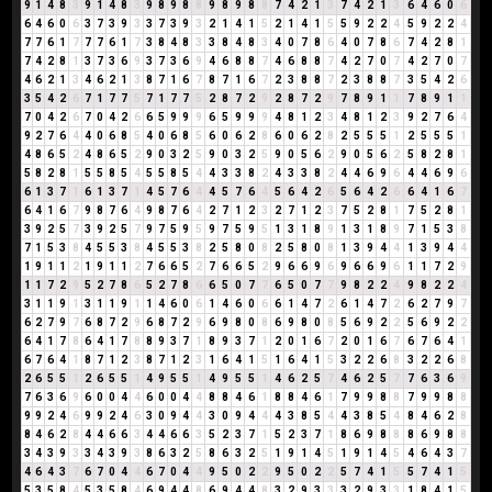
9
1
4
8
3
9
1
4
8
3
9
8
9
8
8
9
8
9
8
8
7
4
2
1
3
7
4
2
1
3
6
4
6
0
6
6
4
6
0
6
3
7
3
9
3
3
7
3
9
3
2
1
4
1
5
2
1
4
1
5
5
9
2
2
4
5
9
2
2
4
7
7
6
1
7
7
7
6
1
7
3
8
4
8
3
3
8
4
8
3
4
0
7
8
6
4
0
7
8
6
7
4
2
8
1
7
4
2
8
1
3
7
3
6
9
3
7
3
6
9
4
6
8
8
7
4
6
8
8
7
4
2
7
0
7
4
2
7
0
7
4
6
2
1
3
4
6
2
1
3
8
7
1
6
7
8
7
1
6
7
2
3
8
8
7
2
3
8
8
7
3
5
4
2
6
3
5
4
2
6
7
1
7
7
5
7
1
7
7
5
2
8
7
2
9
2
8
7
2
9
7
8
9
1
1
7
8
9
1
1
7
0
4
2
6
7
0
4
2
6
6
5
9
9
9
6
5
9
9
9
4
8
1
2
3
4
8
1
2
3
9
2
7
6
4
9
2
7
6
4
4
0
6
8
5
4
0
6
8
5
6
0
6
2
8
6
0
6
2
8
2
5
5
5
1
2
5
5
5
1
4
8
6
5
2
4
8
6
5
2
9
0
3
2
5
9
0
3
2
5
9
0
5
6
2
9
0
5
6
2
5
8
2
8
1
5
8
2
8
1
5
5
8
5
4
5
5
8
5
4
4
3
3
8
2
4
3
3
8
2
4
4
6
9
6
4
4
6
9
6
6
1
3
7
1
6
1
3
7
1
4
5
7
6
4
4
5
7
6
4
5
6
4
2
6
5
6
4
2
6
6
4
1
6
7
6
4
1
6
7
9
8
7
6
4
9
8
7
6
4
2
7
1
2
3
2
7
1
2
3
7
5
2
8
1
7
5
2
8
1
3
9
2
5
7
3
9
2
5
7
9
7
5
9
5
9
7
5
9
5
1
3
1
8
9
1
3
1
8
9
7
1
5
3
8
7
1
5
3
8
4
5
5
3
8
4
5
5
3
8
2
5
8
0
8
2
5
8
0
8
1
3
9
4
4
1
3
9
4
4
1
9
1
1
2
1
9
1
1
2
7
6
6
5
2
7
6
6
5
2
9
6
6
9
6
9
6
6
9
6
1
1
7
2
9
1
1
7
2
9
5
2
7
8
6
5
2
7
8
6
6
5
0
7
7
6
5
0
7
7
9
8
2
2
4
9
8
2
2
4
3
1
1
9
1
3
1
1
9
1
1
4
6
0
6
1
4
6
0
6
6
1
4
7
2
6
1
4
7
2
6
2
7
9
7
6
2
7
9
7
6
8
7
2
9
6
8
7
2
9
6
9
8
0
8
6
9
8
0
8
5
6
9
2
2
5
6
9
2
2
6
4
1
7
8
6
4
1
7
8
8
9
3
7
1
8
9
3
7
1
2
0
1
6
7
2
0
1
6
7
6
7
6
4
1
6
7
6
4
1
8
7
1
2
3
8
7
1
2
3
1
6
4
1
5
1
6
4
1
5
3
2
2
6
8
3
2
2
6
8
2
6
5
5
1
2
6
5
5
1
4
9
5
5
1
4
9
5
5
1
4
6
2
5
7
4
6
2
5
7
7
6
3
6
9
7
6
3
6
9
6
0
0
4
4
6
0
0
4
4
8
8
4
6
1
8
8
4
6
1
7
9
9
8
8
7
9
9
8
8
9
9
2
4
6
9
9
2
4
6
3
0
9
4
4
3
0
9
4
4
4
3
8
5
4
4
3
8
5
4
8
4
6
2
8
8
4
6
2
8
4
4
6
6
3
4
4
6
6
3
5
2
3
7
1
5
2
3
7
1
8
6
9
8
8
8
6
9
8
8
3
4
3
9
3
3
4
3
9
3
8
6
3
2
5
8
6
3
2
5
1
9
1
4
5
1
9
1
4
5
4
6
4
3
7
4
6
4
3
7
6
7
0
4
4
6
7
0
4
4
9
5
0
2
2
9
5
0
2
2
5
7
4
1
5
5
7
4
1
5
5
3
5
8
4
5
3
5
8
4
6
9
4
4
8
6
9
4
4
8
3
2
9
3
3
3
2
9
3
3
1
8
4
1
5