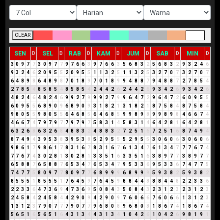
CLEAR
SEN
SEL
RAB
KAM
JUM
SAB
MIN
D
D
D
D
D
D
D
3
0
9
7
7
3
0
9
7
7
9
7
6
6
3
9
7
6
6
3
5
6
8
3
2
5
6
8
3
2
9
3
2
4
6
9
3
2
4
6
2
0
9
5
5
2
0
9
5
5
1
1
3
2
5
1
1
3
2
5
3
2
7
0
7
3
2
7
0
7
6
4
8
9
8
6
4
8
9
8
7
0
1
8
9
7
0
1
8
9
9
4
8
8
7
9
4
8
8
7
2
7
8
5
4
2
7
8
5
4
8
5
8
5
4
8
5
8
5
4
2
4
4
2
6
2
4
4
2
6
9
3
4
2
6
9
3
4
2
6
4
8
2
4
6
4
8
2
4
6
9
9
2
7
9
9
9
2
7
9
9
6
4
7
2
9
6
4
7
2
6
0
9
5
5
6
0
9
5
5
6
8
9
0
9
6
8
9
0
9
3
1
8
2
1
3
1
8
2
1
8
7
5
8
4
8
7
5
8
4
9
8
0
5
5
9
8
0
5
5
6
4
6
8
5
6
4
6
8
5
9
9
8
9
8
9
9
8
9
8
4
6
6
7
4
4
6
6
7
4
7
9
7
9
7
7
9
7
9
7
5
8
3
1
4
5
8
3
1
4
6
4
2
8
1
6
4
2
8
1
6
3
2
6
8
6
3
2
6
8
4
8
8
3
2
4
8
8
3
2
7
2
5
1
6
7
2
5
1
6
8
7
4
9
4
8
7
4
9
4
3
9
5
3
8
3
9
5
3
8
5
2
9
5
5
5
2
9
5
5
3
0
6
0
6
3
0
6
0
6
9
8
6
1
7
9
8
6
1
7
8
3
1
6
7
8
3
1
6
7
6
1
3
4
7
6
1
3
4
7
7
7
6
7
4
7
7
6
7
4
3
0
2
8
1
3
0
2
8
1
3
3
5
1
6
3
3
5
1
6
3
8
9
7
7
3
8
9
7
7
6
5
8
8
7
6
5
8
8
7
6
5
3
4
7
6
5
3
4
7
9
5
3
3
6
9
5
3
3
6
7
4
7
7
5
7
4
7
7
5
8
0
9
7
7
8
0
9
7
7
6
8
9
9
9
6
8
9
9
9
5
9
3
8
2
5
9
3
8
2
8
5
5
5
1
8
5
5
5
1
7
6
4
5
9
7
6
4
5
9
8
8
4
4
8
8
8
4
4
8
2
2
3
3
6
2
2
3
3
6
4
7
3
6
9
4
7
3
6
9
5
0
8
4
3
5
0
8
4
3
2
3
1
2
3
2
3
1
2
3
2
4
5
8
4
2
4
5
8
4
4
2
9
0
9
4
2
9
0
9
7
6
0
6
6
7
6
0
6
6
1
3
1
2
3
1
3
1
2
3
7
9
0
7
7
7
9
0
7
7
9
6
8
0
8
9
6
8
0
8
1
8
6
7
4
1
8
6
7
4
5
6
5
1
6
5
6
5
1
6
4
3
1
3
4
4
3
1
3
4
1
0
4
2
6
1
0
4
2
6
9
8
1
9
1