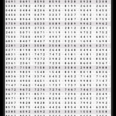
0
6
9
1
1
0
6
9
1
1
8
5
9
0
9
8
5
9
0
9
0
9
3
8
2
0
9
3
8
2
5
3
0
8
8
5
3
0
8
8
4
7
8
2
1
4
7
8
2
1
8
1
9
9
9
8
1
9
9
9
2
6
3
0
3
2
6
3
0
3
0
4
8
4
3
0
4
8
4
3
8
2
0
6
6
8
2
0
6
6
9
0
4
9
4
9
0
4
9
4
5
4
5
0
5
5
4
5
0
5
0
4
7
9
7
0
4
7
9
7
3
3
3
7
1
3
3
3
7
1
1
8
1
2
3
1
8
1
2
3
8
9
6
4
1
8
9
6
4
1
5
8
9
9
9
5
8
9
9
9
2
4
8
7
6
2
4
8
7
6
5
7
5
9
5
5
7
5
9
5
6
5
3
0
3
6
5
3
0
3
0
0
8
9
8
0
0
8
9
8
9
9
6
2
8
9
9
6
2
8
4
0
3
9
3
4
0
3
9
3
2
7
3
5
8
2
7
3
5
8
2
8
1
2
3
2
8
1
2
3
2
4
0
1
1
2
4
0
1
1
5
0
7
1
8
5
0
7
1
8
9
1
1
9
1
9
1
1
9
1
9
7
5
2
7
9
7
5
2
7
7
5
0
0
0
7
5
0
0
0
4
9
0
7
7
4
9
0
7
7
4
4
1
9
1
4
4
1
9
1
6
8
5
1
6
6
8
5
1
6
8
4
0
7
7
8
4
0
7
7
9
2
2
0
2
9
2
2
0
2
1
6
9
8
8
1
6
9
8
8
2
2
8
1
9
2
2
8
1
9
3
5
0
8
8
3
5
0
8
8
6
3
1
6
7
6
3
1
6
7
0
2
7
1
8
0
2
7
1
8
8
1
9
8
8
8
1
9
8
8
2
6
4
8
3
2
6
4
8
3
0
4
9
4
4
0
4
9
4
4
6
8
3
1
4
6
8
3
1
4
7
4
7
2
9
7
4
7
2
9
4
1
8
1
9
4
1
8
1
9
2
8
3
2
5
2
8
3
2
5
9
3
7
2
9
9
3
7
2
9
3
9
8
2
1
3
9
8
2
1
8
5
8
5
4
8
5
8
5
4
2
3
6
1
7
2
3
6
1
7
7
2
3
0
3
7
2
3
0
3
8
6
0
0
0
8
6
0
0
0
9
3
6
7
4
9
3
6
7
4
7
1
5
8
4
7
1
5
8
4
3
5
8
4
3
3
5
8
4
3
2
9
8
8
7
2
9
8
8
7
9
8
3
9
3
9
8
3
9
3
1
5
4
8
3
1
5
4
8
3
8
0
1
8
9
8
0
1
8
9
6
8
3
6
9
6
8
3
6
9
3
3
7
4
2
3
3
7
4
2
0
4
5
2
7
0
4
5
2
7
7
1
4
3
7
7
1
4
3
7
4
9
0
0
0
4
9
0
0
0
4
6
5
1
6
4
6
5
1
6
9
9
8
0
8
9
9
8
0
8
7
1
4
7
2
7
1
4
7
2
7
4
6
2
8
7
4
6
2
8
1
7
3
7
1
1
7
3
7
1
5
8
7
5
3
5
8
7
5
3
9
6
7
2
9
9
6
7
2
9
7
2
7
6
4
7
2
7
6
4
7
4
6
7
4
7
4
6
7
4
3
6
7
7
5
3
6
7
7
5
8
5
7
1
8
8
5
7
1
8
7
2
9
0
9
7
2
9
0
9
2
0
4
9
4
2
0
4
9
4
8
9
7
1
8
8
9
7
1
8
8
2
0
8
8
8
2
0
8
8
6
9
0
2
2
6
9
0
2
2
3
2
0
7
7
3
2
0
7
7
9
8
2
8
1
9
8
2
8
1
3
3
5
6
2
3
3
5
6
2
7
9
9
2
2
7
9
9
2
2
8
5
7
5
3
8
5
7
5
3
4
4
2
6
8
4
4
2
6
8
8
9
5
4
9
8
9
5
4
9
6
3
8
5
4
6
3
8
5
4
6
5
9
2
2
6
5
9
2
2
3
5
3
0
3
3
5
3
0
3
1
5
5
8
4
1
5
5
8
4