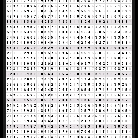
7
7
4
9
4
7
7
4
9
4
9
1
5
9
5
9
1
5
9
5
6
7
0
3
3
6
7
0
3
3
0
3
0
4
4
0
3
0
4
4
3
8
9
6
6
3
8
9
6
6
5
7
0
6
6
5
7
0
6
6
2
1
5
9
5
2
1
5
9
5
6
9
7
9
7
6
9
7
9
7
8
3
5
6
2
8
3
5
6
2
9
6
5
1
6
9
6
5
1
6
4
8
9
9
9
4
8
9
9
9
4
5
7
7
5
4
5
7
7
5
0
7
0
6
6
0
7
0
6
6
0
7
5
6
2
0
7
5
6
2
8
3
6
6
3
8
3
6
6
3
4
2
3
3
6
4
2
3
3
6
1
8
2
6
8
1
8
2
6
8
3
4
8
8
7
3
4
8
8
7
8
9
5
7
3
8
9
5
7
3
5
5
5
3
8
5
5
5
3
8
4
2
4
6
1
4
2
4
6
1
6
3
9
8
8
6
3
9
8
8
0
8
8
2
1
0
8
8
2
1
6
8
6
3
9
6
8
6
3
9
3
4
5
8
4
3
4
5
8
4
5
6
0
5
5
5
6
0
5
5
4
6
4
4
8
4
6
4
4
8
3
3
6
4
1
3
3
6
4
1
3
8
5
0
5
3
8
5
0
5
0
8
4
0
4
0
8
4
0
4
6
2
7
6
4
6
2
7
6
4
4
8
8
1
9
4
8
8
1
9
2
5
2
9
2
2
5
2
9
2
4
8
6
9
6
4
8
6
9
6
0
4
6
6
3
0
4
6
6
3
2
9
1
5
6
2
9
1
5
6
0
9
6
7
4
0
9
6
7
4
6
8
5
1
6
6
8
5
1
6
6
4
4
1
5
6
4
4
1
5
1
1
4
8
3
1
1
4
8
3
8
9
4
2
6
8
9
4
2
6
5
8
3
7
1
5
8
3
7
1
8
0
5
9
5
8
0
5
9
5
2
2
6
2
8
2
2
6
2
8
4
6
2
7
9
4
6
2
7
9
3
0
3
1
4
3
0
3
1
4
7
3
1
9
1
7
3
1
9
1
3
1
6
1
7
3
1
6
1
7
0
3
7
1
8
0
3
7
1
8
5
2
8
9
8
5
2
8
9
8
0
5
4
3
7
0
5
4
3
7
8
1
9
8
8
8
1
9
8
8
2
8
6
7
4
2
8
6
7
4
7
0
3
9
3
7
0
3
9
3
2
3
9
4
4
2
3
9
4
4
3
2
8
8
7
3
2
8
8
7
0
8
6
8
5
0
8
6
8
5
6
7
8
2
1
6
7
8
2
1
1
3
3
8
2
1
3
3
8
2
3
9
2
5
7
3
9
2
5
7
6
4
4
5
9
6
4
4
5
9
2
6
5
4
9
2
6
5
4
9
8
7
1
5
6
8
7
1
5
6
5
6
9
5
5
5
6
9
5
5
5
4
2
2
4
5
4
2
2
4
7
8
0
1
1
7
8
0
1
1
6
5
8
7
6
6
5
8
7
6
8
5
5
7
3
8
5
5
7
3
2
0
8
6
5
2
0
8
6
5
7
8
8
2
1
7
8
8
2
1
6
1
5
2
7
6
1
5
2
7
5
9
8
2
1
5
9
8
2
1
3
0
0
6
6
3
0
0
6
6
7
1
9
4
4
7
1
9
4
4
3
9
3
1
4
3
9
3
1
4
1
0
5
7
3
1
0
5
7
3
7
8
4
5
9
7
8
4
5
9
7
1
4
4
8
7
1
4
4
8
8
4
4
3
7
8
4
4
3
7
5
1
8
3
2
5
1
8
3
2
7
5
5
1
6
7
5
5
1
6
3
9
4
4
8
3
9
4
4
8
1
2
1
7
8
1
2
1
7
8
3
8
1
0
1
3
8
1
0
1
1
1
8
7
6
1
1
8
7
6
0
3
4
2
6
0
3
4
2
6
1
0
8
3
2
1
0
8
3
2
3
8
7
0
7
3
8
7
0
7
8
9
1
6
7
8
9
1
6
7
8
7
0
6
6
8
7
0
6
6
1
1
5
1
6
1
1
5
1
6
8
9
4
7
2
8
9
4
7
2
0
2
1
3
4
0
2
1
3
4
4
6
4
3
7
4
6
4
3
7
7
1
9
5
5