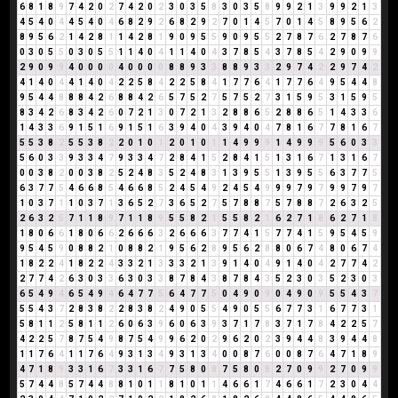
6
8
1
8
9
7
4
2
0
2
7
4
2
0
2
3
0
3
5
8
3
0
3
5
8
9
9
2
1
3
9
9
2
1
3
4
5
4
0
4
4
5
4
0
4
6
8
2
9
2
6
8
2
9
2
7
0
1
4
5
7
0
1
4
5
8
9
5
6
2
8
9
5
6
2
1
4
2
8
1
1
4
2
8
1
9
0
9
5
5
9
0
9
5
5
2
7
8
7
6
2
7
8
7
6
0
3
0
5
5
0
3
0
5
5
1
1
4
0
4
1
1
4
0
4
3
7
8
5
4
3
7
8
5
4
2
9
0
9
9
2
9
0
9
9
4
0
0
0
0
4
0
0
0
0
8
8
9
3
3
8
8
9
3
3
2
9
7
4
2
2
9
7
4
2
4
1
4
0
4
4
1
4
0
4
2
2
5
8
4
2
2
5
8
4
1
7
7
6
4
1
7
7
6
4
9
5
4
4
8
9
5
4
4
8
8
8
4
2
6
8
8
4
2
6
5
7
5
2
7
5
7
5
2
7
3
1
5
9
5
3
1
5
9
5
8
3
4
2
6
8
3
4
2
6
0
7
2
1
3
0
7
2
1
3
2
8
8
6
5
2
8
8
6
5
1
4
3
3
6
1
4
3
3
6
9
1
5
1
6
9
1
5
1
6
3
9
4
0
4
3
9
4
0
4
7
8
1
6
7
7
8
1
6
7
5
5
3
8
2
5
5
3
8
2
2
0
1
0
1
2
0
1
0
1
1
4
9
9
9
1
4
9
9
9
5
6
0
3
3
5
6
0
3
3
9
3
3
4
7
9
3
3
4
7
2
8
4
1
5
2
8
4
1
5
1
3
1
6
7
1
3
1
6
7
0
0
3
8
2
0
0
3
8
2
5
2
4
8
3
5
2
4
8
3
1
3
9
5
5
1
3
9
5
5
6
3
7
7
5
6
3
7
7
5
4
6
6
8
5
4
6
6
8
5
2
4
5
4
9
2
4
5
4
9
9
9
7
9
7
9
9
7
9
7
1
0
3
7
1
1
0
3
7
1
3
6
5
2
7
3
6
5
2
7
5
7
8
8
7
5
7
8
8
7
2
6
3
2
5
2
6
3
2
5
7
1
1
8
9
7
1
1
8
9
5
5
8
2
1
5
5
8
2
1
6
2
7
1
8
6
2
7
1
8
1
8
0
6
6
1
8
0
6
6
2
6
6
6
3
2
6
6
6
3
7
7
4
1
5
7
7
4
1
5
9
5
4
5
9
9
5
4
5
9
0
8
8
2
1
0
8
8
2
1
9
5
6
2
8
9
5
6
2
8
8
0
6
7
4
8
0
6
7
4
1
8
2
2
4
1
8
2
2
4
3
3
2
1
3
3
3
2
1
3
9
1
4
0
4
9
1
4
0
4
2
7
7
4
2
2
7
7
4
2
6
3
0
3
3
6
3
0
3
3
8
7
8
4
3
8
7
8
4
3
5
2
3
0
3
5
2
3
0
3
6
5
4
9
4
6
5
4
9
4
6
4
7
7
5
6
4
7
7
5
0
4
9
0
9
0
4
9
0
9
5
5
4
3
7
5
5
4
3
7
2
8
3
8
2
2
8
3
8
2
4
9
0
5
5
4
9
0
5
5
6
7
7
3
1
6
7
7
3
1
5
8
1
1
2
5
8
1
1
2
6
0
6
3
9
6
0
6
3
9
3
7
1
7
8
3
7
1
7
8
4
2
2
5
7
4
2
2
5
7
8
7
5
4
9
8
7
5
4
9
9
6
2
0
2
9
6
2
0
2
3
9
4
4
8
3
9
4
4
8
1
1
7
6
4
1
1
7
6
4
9
3
1
3
4
9
3
1
3
4
0
0
8
7
6
0
0
8
7
6
4
7
1
8
9
4
7
1
8
9
3
3
1
6
7
3
3
1
6
7
7
5
8
0
8
7
5
8
0
8
2
7
0
9
9
2
7
0
9
9
5
7
4
4
8
5
7
4
4
8
8
1
0
1
1
8
1
0
1
1
4
6
6
1
7
4
6
6
1
7
2
3
0
4
4