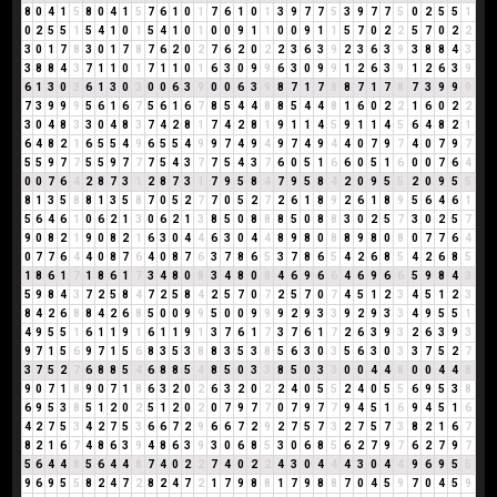
8
0
4
1
5
8
0
4
1
5
7
6
1
0
1
7
6
1
0
1
3
9
7
7
5
3
9
7
7
5
0
2
5
5
1
0
2
5
5
1
5
4
1
0
1
5
4
1
0
1
0
0
9
1
1
0
0
9
1
1
5
7
0
2
2
5
7
0
2
2
3
0
1
7
8
3
0
1
7
8
7
6
2
0
2
7
6
2
0
2
2
3
6
3
9
2
3
6
3
9
3
8
8
4
3
3
8
8
4
3
7
1
1
0
1
7
1
1
0
1
6
3
0
9
9
6
3
0
9
9
1
2
6
3
9
1
2
6
3
9
6
1
3
0
3
6
1
3
0
3
0
0
6
3
9
0
0
6
3
9
8
7
1
7
8
8
7
1
7
8
7
3
9
9
9
7
3
9
9
9
5
6
1
6
7
5
6
1
6
7
8
5
4
4
8
8
5
4
4
8
1
6
0
2
2
1
6
0
2
2
3
0
4
8
3
3
0
4
8
3
7
4
2
8
1
7
4
2
8
1
9
1
1
4
5
9
1
1
4
5
6
4
8
2
1
6
4
8
2
1
6
5
5
4
9
6
5
5
4
9
9
7
4
9
4
9
7
4
9
4
4
0
7
9
7
4
0
7
9
7
5
5
9
7
7
5
5
9
7
7
7
5
4
3
7
7
5
4
3
7
6
0
5
1
6
6
0
5
1
6
0
0
7
6
4
0
0
7
6
4
2
8
7
3
1
2
8
7
3
1
7
9
5
8
4
7
9
5
8
4
2
0
9
5
5
2
0
9
5
5
8
1
3
5
8
8
1
3
5
8
7
0
5
2
7
7
0
5
2
7
2
6
1
8
9
2
6
1
8
9
5
6
4
6
1
5
6
4
6
1
0
6
2
1
3
0
6
2
1
3
8
5
0
8
8
8
5
0
8
8
3
0
2
5
7
3
0
2
5
7
9
0
8
2
1
9
0
8
2
1
6
3
0
4
4
6
3
0
4
4
8
9
8
0
8
8
9
8
0
8
0
7
7
6
4
0
7
7
6
4
4
0
8
7
6
4
0
8
7
6
3
7
8
6
5
3
7
8
6
5
4
2
6
8
5
4
2
6
8
5
1
8
6
1
7
1
8
6
1
7
3
4
8
0
8
3
4
8
0
8
4
6
9
6
6
4
6
9
6
6
5
9
8
4
3
5
9
8
4
3
7
2
5
8
4
7
2
5
8
4
2
5
7
0
7
2
5
7
0
7
4
5
1
2
3
4
5
1
2
3
8
4
2
6
8
8
4
2
6
8
5
0
0
9
9
5
0
0
9
9
9
2
9
3
3
9
2
9
3
3
4
9
5
5
1
4
9
5
5
1
6
1
1
9
1
6
1
1
9
1
3
7
6
1
7
3
7
6
1
7
2
6
3
9
3
2
6
3
9
3
9
7
1
5
6
9
7
1
5
6
8
3
5
3
8
8
3
5
3
8
5
6
3
0
3
5
6
3
0
3
3
7
5
2
7
3
7
5
2
7
6
8
8
5
4
6
8
8
5
4
8
5
0
3
3
8
5
0
3
3
0
0
4
4
8
0
0
4
4
8
9
0
7
1
8
9
0
7
1
8
6
3
2
0
2
6
3
2
0
2
2
4
0
5
5
2
4
0
5
5
6
9
5
3
8
6
9
5
3
8
5
1
2
0
2
5
1
2
0
2
0
7
9
7
7
0
7
9
7
7
9
4
5
1
6
9
4
5
1
6
4
2
7
5
3
4
2
7
5
3
6
6
7
2
9
6
6
7
2
9
2
7
5
7
3
2
7
5
7
3
8
2
1
6
7
8
2
1
6
7
4
8
6
3
9
4
8
6
3
9
3
0
6
8
5
3
0
6
8
5
6
2
7
9
7
6
2
7
9
7
5
6
4
4
8
5
6
4
4
8
7
4
0
2
2
7
4
0
2
2
4
3
0
4
4
4
3
0
4
4
9
6
9
5
5
9
6
9
5
5
8
2
4
7
2
8
2
4
7
2
1
7
9
8
8
1
7
9
8
8
7
0
4
5
9
7
0
4
5
9