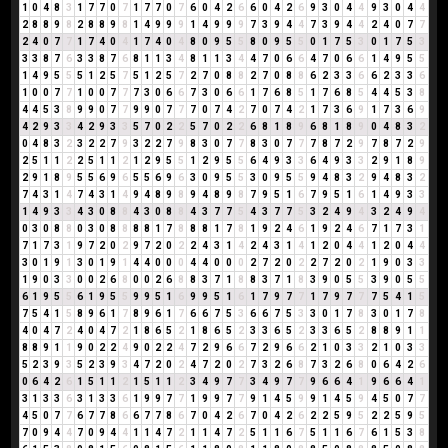
1
0
4
8
3
1
7
7
0
7
1
7
7
0
7
6
0
4
2
6
6
0
4
2
6
9
3
0
4
4
9
3
0
4
4
2
8
8
9
8
2
8
8
9
8
1
4
9
9
9
1
4
9
9
9
7
3
9
4
4
7
3
9
4
4
2
4
0
7
7
2
4
0
7
7
1
7
4
0
4
1
7
4
0
4
8
0
9
5
5
8
0
9
5
5
0
1
7
5
3
0
1
7
5
3
3
3
8
7
6
3
3
8
7
6
8
1
1
3
4
8
1
1
3
4
4
7
0
6
6
4
7
0
6
6
1
4
9
5
5
1
4
9
5
5
5
1
2
5
7
5
1
2
5
7
2
7
0
8
8
2
7
0
8
8
6
2
3
3
6
6
2
3
3
6
1
0
0
7
7
1
0
0
7
7
7
3
0
6
6
7
3
0
6
6
1
7
6
8
5
1
7
6
8
5
4
4
5
3
8
4
4
5
3
8
9
9
0
7
7
9
9
0
7
7
7
0
7
4
2
7
0
7
4
2
1
7
3
6
9
1
7
3
6
9
4
2
9
3
3
4
2
9
3
3
5
7
0
2
2
5
7
0
2
2
6
8
1
8
9
6
8
1
8
9
0
4
8
3
2
0
4
8
3
2
3
2
2
7
9
3
2
2
7
9
8
3
0
7
7
8
3
0
7
7
7
8
7
2
9
7
8
7
2
9
2
5
1
1
2
2
5
1
1
2
1
2
9
5
5
1
2
9
5
5
6
4
9
3
3
6
4
9
3
3
2
9
1
8
9
2
9
1
8
9
5
5
6
9
6
5
5
6
9
6
3
0
9
5
5
3
0
9
5
5
9
4
8
3
2
9
4
8
3
2
7
4
3
1
4
7
4
3
1
4
9
4
8
9
8
9
4
8
9
8
7
9
5
1
6
7
9
5
1
6
1
4
9
3
3
1
4
9
3
3
4
3
0
8
8
4
3
0
8
8
4
3
7
7
5
4
3
7
7
5
3
2
4
9
4
3
2
4
9
4
0
3
0
8
8
0
3
0
8
8
8
8
1
7
8
8
8
1
7
8
1
9
2
4
6
1
9
2
4
6
7
1
7
3
1
7
1
7
3
1
9
7
2
0
2
9
7
2
0
2
2
4
3
1
4
2
4
3
1
4
1
2
0
4
4
1
2
0
4
4
3
0
1
9
1
3
0
1
9
1
4
4
0
0
0
4
4
0
0
0
2
7
2
0
2
2
7
2
0
2
1
9
0
3
3
1
9
0
3
3
0
0
2
6
8
0
0
2
6
8
8
3
7
1
8
8
3
7
1
8
3
9
0
5
5
3
9
0
5
5
6
1
9
5
5
6
1
9
5
5
9
9
5
1
6
9
9
5
1
6
1
7
9
7
7
1
7
9
7
7
7
5
4
1
5
7
5
4
1
5
8
9
6
1
7
8
9
6
1
7
6
6
7
5
3
6
6
7
5
3
3
0
1
7
8
3
0
1
7
8
4
0
4
7
2
4
0
4
7
2
1
8
6
5
2
1
8
6
5
2
3
3
6
5
2
3
3
6
5
2
8
8
9
1
1
8
8
9
1
1
9
0
2
2
4
9
0
2
2
4
7
2
9
6
6
7
2
9
6
6
2
1
0
3
3
2
1
0
3
3
5
2
3
9
3
5
2
3
9
3
4
7
2
0
2
4
7
2
0
2
7
3
2
6
8
7
3
2
6
8
0
6
4
2
6
0
6
4
2
6
1
5
1
1
2
1
5
1
1
2
3
4
9
7
7
3
4
9
7
7
9
6
6
4
1
9
6
6
4
1
3
1
3
3
6
3
1
3
3
6
1
9
9
7
7
1
9
9
7
7
9
1
4
5
9
9
1
4
5
9
4
5
0
7
7
4
5
0
7
7
6
7
7
8
6
6
7
7
8
6
7
0
4
2
6
7
0
4
2
6
2
2
5
9
5
2
2
5
9
5
7
0
9
4
4
7
0
9
4
4
1
1
4
7
2
1
1
4
7
2
5
1
1
6
7
5
1
1
6
7
6
1
5
3
8