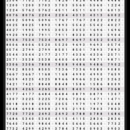
2
3
0
4
4
7
1
0
2
2
7
1
0
2
2
1
8
2
6
8
1
8
2
6
8
4
4
8
6
5
4
4
8
6
5
1
2
0
0
0
1
2
0
0
0
3
7
0
3
3
3
7
0
3
3
5
5
6
0
6
5
5
6
0
6
1
2
2
4
6
1
2
2
4
6
5
7
6
2
8
5
7
6
2
8
4
5
1
1
2
4
5
1
1
2
6
0
1
3
4
6
0
1
3
4
8
0
7
6
4
8
0
7
6
4
2
2
0
4
4
2
2
0
4
4
4
3
1
3
4
4
3
1
3
4
6
0
0
2
2
6
0
0
2
2
5
0
9
6
6
5
0
9
6
6
1
7
6
7
4
1
7
6
7
4
2
8
2
2
4
2
8
2
2
4
8
0
2
5
7
8
0
2
5
7
1
8
9
3
3
1
8
9
3
3
5
5
4
2
6
5
5
4
2
6
4
0
2
7
9
4
0
2
7
9
1
9
9
5
5
1
9
9
5
5
3
0
5
3
8
3
0
5
3
8
1
6
9
6
6
1
6
9
6
6
9
9
2
0
2
9
9
2
0
2
7
9
1
1
2
7
9
1
1
2
8
3
3
0
3
8
3
3
0
3
5
9
0
4
4
5
9
0
4
4
7
5
3
4
7
7
5
3
4
7
8
6
9
7
7
8
6
9
7
7
5
4
5
2
7
5
4
5
2
7
8
0
0
6
6
8
0
0
6
6
5
5
2
0
2
5
5
2
0
2
9
6
9
3
3
9
6
9
3
3
0
5
7
4
2
0
5
7
4
2
2
7
9
9
9
2
7
9
9
9
8
5
0
1
1
8
5
0
1
1
7
8
9
3
3
7
8
9
3
3
3
5
4
4
8
3
5
4
4
8
2
1
7
7
5
2
1
7
7
5
4
3
3
6
9
4
3
3
6
9
2
5
7
1
8
2
5
7
1
8
3
5
3
8
2
3
5
3
8
2
6
4
0
0
0
6
4
0
0
0
9
8
7
1
8
9
8
7
1
8
3
3
0
6
6
3
3
0
6
6
7
8
0
8
8
7
8
0
8
8
9
4
8
6
5
9
4
8
6
5
7
9
0
2
2
7
9
0
2
2
8
5
0
5
5
8
5
0
5
5
7
3
3
6
9
7
3
3
6
9
9
0
8
0
8
9
0
8
0
8
3
6
6
7
4
3
6
6
7
4
1
1
6
8
5
1
1
6
8
5
4
9
9
0
9
4
9
9
0
9
7
6
5
9
5
7
6
5
9
5
4
3
2
5
7
4
3
2
5
7
8
9
6
6
3
8
9
6
6
3
3
2
6
2
8
3
2
6
2
8
7
4
2
1
3
7
4
2
1
3
8
8
4
8
3
8
8
4
8
3
1
5
8
6
5
1
5
8
6
5
8
0
0
9
9
8
0
0
9
9
4
2
6
5
2
4
2
6
5
2
8
4
0
1
1
8
4
0
1
1
7
3
6
8
5
7
3
6
8
5
4
1
7
7
5
4
1
7
7
5
6
4
8
4
3
6
4
8
4
3
0
8
7
9
7
0
8
7
9
7
1
3
0
7
7
1
3
0
7
7
3
2
2
5
7
3
2
2
5
7
7
2
0
6
6
7
2
0
6
6
1
4
7
1
8
1
4
7
1
8
0
0
1
8
9
0
0
1
8
9
2
0
5
5
1
2
0
5
5
1
1
9
7
9
7
1
9
7
9
7
5
0
4
8
3
5
0
4
8
3
6
9
0
8
8
6
9
0
8
8
2
1
9
5
5
2
1
9
5
5
7
8
0
3
3
7
8
0
3
3
7
7
2
0
2
7
7
2
0
2
2
4
9
2
2
2
4
9
2
2
0
7
8
8
7
0
7
8
8
7
1
6
8
6
5
1
6
8
6
5
5
3
4
0
4
5
3
4
0
4
4
1
1
5
6
4
1
1
5
6
2
8
3
6
9
2
8
3
6
9
7
6
4
0
4
7
6
4
0
4
9
8
4
4
8
9
8
4
4
8
5
6
6
0
6
5
6
6
0
6
7
7
3
2
5
7
7
3
2
5
4
2
9
9
9
4
2
9
9
9
3
7
8
4
3
3
7
8
4
3
0
9
0
3
3
0
9
0
3
3