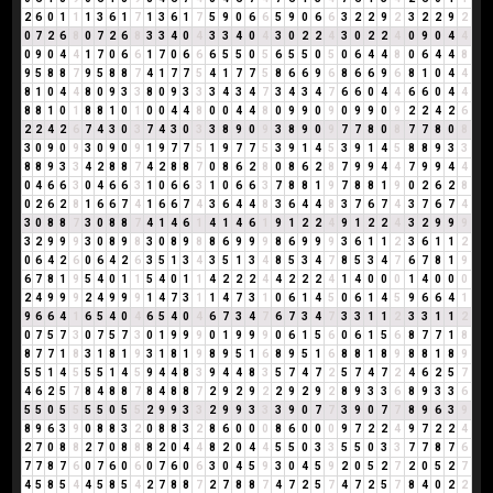
2
6
0
1
1
1
3
6
1
7
1
3
6
1
7
5
9
0
6
6
5
9
0
6
6
3
2
2
9
2
3
2
2
9
2
0
7
2
6
8
0
7
2
6
8
3
3
4
0
4
3
3
4
0
4
3
0
2
2
4
3
0
2
2
4
0
9
0
4
4
0
9
0
4
4
1
7
0
6
6
1
7
0
6
6
6
5
5
0
5
6
5
5
0
5
0
6
4
4
8
0
6
4
4
8
9
5
8
8
7
9
5
8
8
7
4
1
7
7
5
4
1
7
7
5
8
6
6
9
6
8
6
6
9
6
8
1
0
4
4
8
1
0
4
4
8
0
9
3
3
8
0
9
3
3
3
4
3
4
7
3
4
3
4
7
6
6
0
4
4
6
6
0
4
4
8
8
1
0
1
8
8
1
0
1
0
0
4
4
8
0
0
4
4
8
0
9
9
0
9
0
9
9
0
9
2
2
4
2
6
2
2
4
2
6
7
4
3
0
3
7
4
3
0
3
3
8
9
0
9
3
8
9
0
9
7
7
8
0
8
7
7
8
0
8
3
0
9
0
9
3
0
9
0
9
1
9
7
7
5
1
9
7
7
5
3
9
1
4
5
3
9
1
4
5
8
8
9
3
3
8
8
9
3
3
4
2
8
8
7
4
2
8
8
7
0
8
6
2
8
0
8
6
2
8
7
9
9
4
4
7
9
9
4
4
0
4
6
6
3
0
4
6
6
3
1
0
6
6
3
1
0
6
6
3
7
8
8
1
9
7
8
8
1
9
0
2
6
2
8
0
2
6
2
8
1
6
6
7
4
1
6
6
7
4
3
6
4
4
8
3
6
4
4
8
3
7
6
7
4
3
7
6
7
4
3
0
8
8
7
3
0
8
8
7
4
1
4
6
1
4
1
4
6
1
9
1
2
2
4
9
1
2
2
4
3
2
9
9
9
3
2
9
9
9
3
0
8
9
8
3
0
8
9
8
8
6
9
9
9
8
6
9
9
9
3
6
1
1
2
3
6
1
1
2
0
6
4
2
6
0
6
4
2
6
3
5
1
3
4
3
5
1
3
4
8
5
3
4
7
8
5
3
4
7
6
7
8
1
9
6
7
8
1
9
5
4
0
1
1
5
4
0
1
1
4
2
2
2
4
4
2
2
2
4
1
4
0
0
0
1
4
0
0
0
2
4
9
9
9
2
4
9
9
9
1
4
7
3
1
1
4
7
3
1
0
6
1
4
5
0
6
1
4
5
9
6
6
4
1
9
6
6
4
1
6
5
4
0
4
6
5
4
0
4
6
7
3
4
7
6
7
3
4
7
3
3
1
1
2
3
3
1
1
2
0
7
5
7
3
0
7
5
7
3
0
1
9
9
9
0
1
9
9
9
0
6
1
5
6
0
6
1
5
6
8
7
7
1
8
8
7
7
1
8
3
1
8
1
9
3
1
8
1
9
8
9
5
1
6
8
9
5
1
6
8
8
1
8
9
8
8
1
8
9
5
5
1
4
5
5
5
1
4
5
9
4
4
8
3
9
4
4
8
3
5
7
4
7
2
5
7
4
7
2
4
6
2
5
7
4
6
2
5
7
8
4
8
8
7
8
4
8
8
7
2
9
2
9
2
2
9
2
9
2
8
9
3
3
6
8
9
3
3
6
5
5
0
5
5
5
5
0
5
5
2
9
9
3
3
2
9
9
3
3
3
9
0
7
7
3
9
0
7
7
8
9
6
3
9
8
9
6
3
9
0
8
8
3
2
0
8
8
3
2
8
6
0
0
0
8
6
0
0
0
9
7
2
2
4
9
7
2
2
4
2
7
0
8
8
2
7
0
8
8
8
2
0
4
4
8
2
0
4
4
5
5
0
3
3
5
5
0
3
3
7
7
8
7
6
7
7
8
7
6
0
7
6
0
6
0
7
6
0
6
3
0
4
5
9
3
0
4
5
9
2
0
5
2
7
2
0
5
2
7
4
5
8
5
4
4
5
8
5
4
2
7
8
8
7
2
7
8
8
7
4
7
2
5
7
4
7
2
5
7
8
4
0
2
2