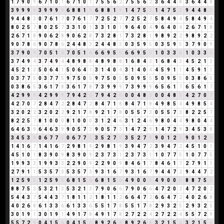
1
7
9
0
9
6
7
1
0
1
6
7
1
0
1
7
5
5
6
2
7
5
5
6
2
3
6
4
4
8
3
6
4
4
8
3
9
9
9
9
3
9
9
9
9
6
8
8
1
9
6
8
8
1
9
1
4
7
5
3
1
4
7
5
3
9
4
4
8
3
9
4
4
8
3
0
7
6
1
7
0
7
6
1
7
7
2
5
2
7
7
2
5
2
7
5
8
4
9
4
5
8
4
9
4
8
0
2
5
7
8
0
2
5
7
3
3
1
0
1
3
3
1
0
1
9
6
4
0
4
9
6
4
0
4
2
6
7
1
8
2
6
7
1
8
9
0
6
2
8
9
0
6
2
8
7
3
2
8
1
7
3
2
8
1
9
8
9
2
2
9
8
9
2
2
9
0
7
8
6
9
0
7
8
6
2
4
4
8
3
2
4
4
8
3
0
3
5
9
5
0
3
5
9
5
3
7
9
0
9
3
7
9
0
9
7
0
5
1
6
7
0
5
1
6
6
6
9
5
5
6
6
9
5
5
1
0
3
3
6
1
0
3
3
6
3
7
4
9
4
3
7
4
9
4
4
8
9
8
8
4
8
9
8
8
1
6
8
4
3
1
6
8
4
3
4
5
2
1
3
4
5
2
1
3
5
0
6
4
1
5
0
6
4
1
3
1
4
0
4
3
1
4
0
4
4
5
9
1
1
4
5
9
1
1
0
3
7
7
5
0
3
7
7
5
9
7
5
0
5
9
7
5
0
5
5
0
9
5
5
5
0
9
5
5
0
3
8
6
5
0
3
8
6
5
3
6
1
7
8
3
6
1
7
8
7
3
9
9
9
7
3
9
9
9
6
5
6
1
7
6
5
6
1
7
4
2
9
9
9
4
2
9
9
9
7
9
4
2
6
7
9
4
2
6
0
0
4
8
3
0
0
4
8
3
4
2
7
0
7
4
2
7
0
7
2
8
4
7
2
2
8
4
7
2
8
4
7
1
8
8
4
7
1
8
4
9
8
5
4
4
9
8
5
4
3
2
0
2
2
3
2
0
2
2
9
2
1
7
8
9
2
1
7
8
0
5
5
7
3
0
5
5
7
3
8
2
2
5
7
8
2
2
5
7
8
1
0
0
0
8
1
0
0
0
3
1
2
4
6
3
1
2
4
6
9
8
0
4
4
9
8
0
4
4
6
4
6
3
9
6
4
6
3
9
9
0
5
7
3
9
0
5
7
3
1
4
7
2
9
1
4
7
2
9
3
4
5
3
8
3
4
5
3
8
0
6
7
7
5
0
6
7
7
5
3
5
2
7
9
3
5
2
7
9
9
0
1
2
3
9
0
1
2
3
1
4
1
6
7
1
4
1
6
7
2
9
8
1
9
2
9
8
1
9
3
9
4
7
2
3
9
4
7
2
4
5
1
0
1
4
5
1
0
1
8
3
9
0
9
8
3
9
0
9
2
3
7
3
1
2
3
7
3
1
1
0
7
7
5
1
0
7
7
5
1
9
9
3
3
1
9
9
3
3
2
2
9
0
9
2
2
9
0
9
8
4
6
1
7
8
4
6
1
7
2
7
9
1
1
2
7
9
1
1
5
3
5
7
3
5
3
5
7
3
9
3
1
6
7
9
3
1
6
7
9
4
4
7
2
9
4
4
7
2
1
2
5
9
5
1
2
5
9
5
6
8
1
5
6
6
8
1
5
6
4
9
0
0
0
4
9
0
0
0
8
8
7
5
3
8
8
7
5
3
5
3
2
1
3
5
3
2
1
3
7
9
0
6
6
7
9
0
6
6
4
7
2
0
2
4
7
2
0
2
5
4
4
3
7
5
4
4
3
7
1
8
1
1
2
1
8
1
1
2
6
6
4
7
2
6
6
4
7
2
4
0
2
6
8
4
0
2
6
8
6
1
3
3
6
6
1
3
3
6
5
5
1
7
8
5
5
1
7
8
2
9
3
2
5
2
9
3
2
5
3
0
1
9
1
3
0
1
9
1
4
9
1
7
8
4
9
1
7
8
2
7
2
2
4
2
7
2
2
4
5
5
7
2
9
5
5
7
2
9
0
4
1
5
6
0
4
1
5
6
8
9
2
6
8
8
9
2
6
8
3
2
1
5
6
3
2
1
5
6