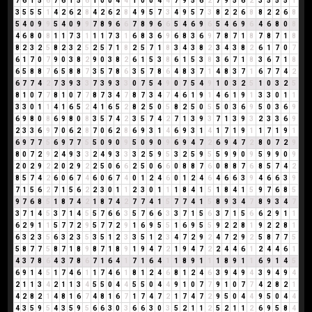
7
6
1
5
6
7
6
1
5
6
1
0
0
4
4
1
0
0
4
4
7
9
5
6
2
7
9
5
6
2
3
5
5
5
1
3
5
5
5
1
4
2
6
2
8
4
2
6
2
8
4
9
5
7
3
4
9
5
7
3
8
2
2
6
8
8
2
2
6
8
5
4
0
9
9
5
4
0
9
9
7
8
9
6
6
7
8
9
6
6
5
4
6
9
6
5
4
6
9
6
4
6
8
0
8
4
6
8
0
8
1
1
7
3
1
1
1
7
3
1
6
8
3
6
9
6
8
3
6
9
7
8
7
1
8
7
8
7
1
8
8
2
3
2
5
8
2
3
2
5
2
5
7
1
8
2
5
7
1
8
3
4
3
8
2
3
4
3
8
2
6
1
7
0
7
6
1
7
0
7
9
0
3
8
2
9
0
3
8
2
6
1
5
3
8
6
1
5
3
8
3
6
7
1
8
3
6
7
1
8
6
5
8
8
7
6
5
8
8
7
3
5
7
8
6
3
5
7
8
6
4
8
3
7
1
4
8
3
7
1
6
7
7
4
2
6
7
7
4
2
7
3
9
3
3
7
3
9
3
3
0
7
5
4
9
0
7
5
4
9
1
0
3
2
5
1
0
3
2
5
8
1
0
7
7
8
1
0
7
7
8
7
3
4
7
8
7
3
4
7
4
6
1
9
1
4
6
1
9
1
3
3
0
1
1
3
3
0
1
1
4
1
6
5
2
4
1
6
5
2
8
2
5
0
5
8
2
5
0
5
5
0
3
6
9
5
0
3
6
9
6
9
8
0
8
6
9
8
0
8
3
5
7
4
2
3
5
7
4
2
7
1
3
9
3
7
1
3
9
3
2
3
3
6
9
2
3
3
6
9
7
0
6
2
8
7
0
6
2
8
6
9
3
1
4
6
9
3
1
4
1
7
1
9
1
1
7
1
9
1
6
9
7
7
5
6
9
7
7
5
5
0
9
0
9
5
0
9
0
9
6
9
4
7
2
6
9
4
7
2
8
0
7
2
9
8
0
7
2
9
2
4
9
3
3
2
4
9
3
3
3
2
5
9
5
3
2
5
9
5
5
9
9
0
9
5
9
9
0
9
2
0
2
9
2
2
0
2
9
2
2
5
0
6
6
2
5
0
6
6
0
8
8
7
6
0
8
8
7
6
8
5
7
4
2
8
5
7
4
2
6
0
6
7
4
6
0
6
7
4
0
1
2
4
6
0
1
2
4
6
4
6
6
3
9
4
6
6
3
9
7
1
5
6
2
7
1
5
6
2
2
3
0
1
1
2
3
0
1
1
1
8
4
1
5
1
8
4
1
5
9
7
6
8
5
9
7
6
8
5
1
8
7
4
2
1
8
7
4
2
7
7
4
1
5
7
7
4
1
5
8
9
3
4
7
8
9
3
4
7
3
7
1
4
5
3
7
1
4
5
5
7
6
6
3
5
7
6
6
3
3
7
1
5
6
3
7
1
5
6
6
2
9
1
1
6
2
9
1
1
5
7
7
2
9
5
7
7
2
9
1
6
9
5
5
1
6
9
5
5
9
2
2
8
1
9
2
2
8
1
6
3
2
3
5
6
3
2
3
5
3
5
1
2
3
3
5
1
2
3
4
7
2
9
2
4
7
2
9
2
5
8
7
7
5
5
8
7
7
5
8
7
1
8
9
8
7
1
8
9
1
9
4
7
2
1
9
4
7
2
2
4
4
6
1
2
4
4
6
1
4
3
7
8
6
4
3
7
8
6
7
1
6
4
1
7
1
6
4
1
1
8
9
1
1
1
8
9
1
1
6
9
1
4
5
6
9
1
4
5
1
7
4
6
1
1
7
4
6
1
8
1
2
4
6
8
1
2
4
6
3
9
4
9
4
3
9
4
9
4
2
1
1
3
4
2
1
1
3
4
5
5
0
4
4
5
5
0
4
4
9
1
0
7
7
9
1
0
7
7
4
2
8
2
1
4
2
8
2
1
4
8
1
6
7
4
8
1
6
7
1
7
4
7
2
1
7
4
7
2
9
5
0
4
4
9
5
0
4
4
4
3
5
9
5
4
3
5
9
5
6
6
3
0
3
6
6
3
0
3
5
2
1
1
2
5
2
1
1
2
6
9
5
8
4