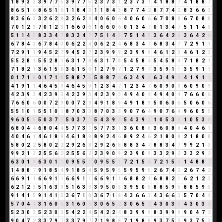
1
8
9
3
3
3
9
7
7
5
3
9
7
7
5
2
3
7
3
1
2
3
7
3
1
4
1
8
8
7
4
1
8
8
7
8
6
5
1
6
8
6
5
1
6
1
1
8
4
3
1
1
8
4
3
8
7
7
4
2
8
7
7
4
2
8
3
6
6
3
8
3
6
6
3
3
2
6
2
8
3
2
6
2
8
4
0
6
0
6
4
0
6
0
6
6
7
0
8
8
6
7
0
8
8
7
0
1
2
3
7
0
1
2
3
1
6
6
0
6
1
6
6
0
6
0
1
3
4
7
0
1
3
4
7
5
1
1
4
5
5
1
1
4
5
8
3
3
4
7
8
3
3
4
7
7
5
1
4
5
7
5
1
4
5
3
6
4
2
6
3
6
4
2
6
6
7
8
4
3
6
7
8
4
3
0
6
2
2
4
0
6
2
2
4
6
8
3
4
7
6
8
3
4
7
7
2
9
1
1
7
2
9
1
1
9
4
5
2
7
9
4
5
2
7
2
3
9
9
9
2
3
9
9
9
4
6
1
2
3
4
6
1
2
3
5
5
2
8
1
5
5
2
8
1
6
3
1
7
8
6
3
1
7
8
5
4
5
8
4
5
4
5
8
4
7
1
8
2
1
7
1
8
2
1
3
6
1
5
6
3
6
1
5
6
1
2
7
9
7
1
2
7
9
7
3
5
9
1
1
3
5
9
1
1
0
1
7
1
8
0
1
7
1
8
5
8
8
7
6
5
8
8
7
6
6
3
4
9
4
6
3
4
9
4
4
1
9
1
1
4
1
9
1
1
4
6
4
5
9
4
6
4
5
9
1
2
3
4
7
1
2
3
4
7
6
0
9
0
9
6
0
9
0
9
4
2
3
9
3
4
2
3
9
3
4
2
3
9
3
4
2
3
9
3
4
9
4
0
4
4
9
4
0
4
7
6
6
0
6
7
6
6
0
6
0
0
7
2
9
0
0
7
2
9
4
9
1
8
9
4
9
1
8
9
5
0
6
0
6
5
0
6
0
6
5
5
1
0
1
5
5
1
0
1
8
7
0
3
3
8
7
0
3
3
9
0
7
6
4
9
0
7
6
4
9
6
0
5
5
9
6
0
5
5
5
0
3
7
1
5
0
3
7
1
5
4
3
9
3
5
4
3
9
3
1
0
5
3
8
1
0
5
3
8
6
8
0
4
4
6
8
0
4
4
5
7
7
3
1
5
7
7
3
1
3
6
0
8
8
3
6
0
8
8
4
0
4
6
1
4
0
4
6
1
4
6
1
8
9
4
6
1
8
9
8
9
2
4
6
8
9
2
4
6
2
1
8
0
8
2
1
8
0
8
5
8
0
2
2
5
8
0
2
2
2
9
2
6
8
2
9
2
6
8
8
8
3
4
7
8
8
3
4
7
9
9
2
1
3
9
9
2
1
3
2
5
5
6
2
2
5
5
6
2
2
3
9
0
9
2
3
9
0
9
3
3
2
9
2
3
3
2
9
2
6
3
0
1
1
6
3
0
1
1
0
9
5
5
1
0
9
5
5
1
7
2
1
5
6
7
2
1
5
6
1
4
8
8
7
1
4
8
8
7
9
1
8
5
4
9
1
8
5
4
5
9
5
9
5
5
9
5
9
5
2
6
7
4
2
2
6
7
4
2
6
6
9
1
1
6
6
9
1
1
6
6
9
1
1
6
6
9
1
1
6
8
8
2
1
6
8
8
2
1
6
2
1
2
3
6
2
1
2
3
5
1
6
3
9
5
1
6
3
9
3
9
5
0
5
3
9
5
0
5
8
8
5
9
5
8
8
5
9
5
9
1
4
1
5
9
1
4
1
5
3
6
7
1
8
3
6
7
1
8
4
3
6
6
3
4
3
6
6
3
5
7
0
4
4
5
7
0
4
4
3
1
6
0
6
3
1
6
0
6
3
0
6
5
2
3
0
6
5
2
4
3
0
3
3
4
3
0
3
3
5
2
3
0
3
5
2
3
0
3
5
4
2
2
4
5
4
2
2
4
8
3
9
9
9
8
3
9
9
9
9
0
4
7
2
9
0
4
7
2
3
3
7
9
7
3
3
7
9
7
7
1
9
8
8
7
1
9
8
8
9
3
7
5
3
9
3
7
5
3