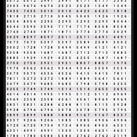
5
5
1
2
3
5
5
1
2
3
2
9
9
1
1
2
9
9
1
1
6
1
7
7
5
6
1
7
7
5
2
3
0
3
3
2
3
0
3
3
9
6
7
4
2
9
6
7
4
2
2
5
2
3
5
2
5
2
3
5
1
3
4
9
4
1
3
4
9
4
7
4
3
5
8
7
4
3
5
8
3
0
1
0
1
3
0
1
0
1
6
4
2
3
5
6
4
2
3
5
1
8
1
8
9
1
8
1
8
9
2
7
1
0
1
2
7
1
0
1
5
0
4
5
9
5
0
4
5
9
1
9
2
6
8
1
9
2
6
8
8
0
5
4
9
8
0
5
4
9
2
2
9
5
5
2
2
9
5
5
3
2
9
3
3
3
2
9
3
3
8
0
4
4
8
8
0
4
4
8
3
5
9
0
9
3
5
9
0
9
7
1
7
4
2
7
1
7
4
2
8
5
0
8
8
8
5
0
8
8
2
7
4
0
4
2
7
4
0
4
1
8
7
1
8
1
8
7
1
8
3
7
7
4
2
3
7
7
4
2
3
0
2
9
2
3
0
2
9
2
8
5
9
7
7
8
5
9
7
7
2
5
1
1
2
2
5
1
1
2
4
4
9
1
1
4
4
9
1
1
7
0
7
3
1
7
0
7
3
1
5
3
9
7
7
5
3
9
7
7
2
5
8
9
8
2
5
8
9
8
3
0
0
2
2
3
0
0
2
2
1
7
2
8
1
1
7
2
8
1
5
4
9
9
9
5
4
9
9
9
4
1
2
1
3
4
1
2
1
3
9
3
5
8
4
9
3
5
8
4
1
6
8
7
6
1
6
8
7
6
2
7
1
3
4
2
7
1
3
4
5
8
8
3
2
5
8
8
3
2
1
9
2
9
2
1
9
2
9
2
4
2
5
5
1
4
2
5
5
1
1
6
8
7
6
1
6
8
7
6
2
7
5
0
5
2
7
5
0
5
3
9
3
1
4
3
9
3
1
4
8
8
5
7
3
8
8
5
7
3
1
9
7
0
7
1
9
7
0
7
0
5
6
2
8
0
5
6
2
8
9
3
4
4
8
9
3
4
4
8
3
5
5
9
5
3
5
5
9
5
3
0
7
0
7
3
0
7
0
7
4
5
3
6
9
4
5
3
6
9
9
4
1
5
6
9
4
1
5
6
7
8
1
1
2
7
8
1
1
2
5
2
7
2
9
5
2
7
2
9
1
8
8
9
8
1
8
8
9
8
5
6
4
1
5
5
6
4
1
5
3
4
7
9
7
3
4
7
9
7
9
6
8
5
4
9
6
8
5
4
5
7
9
8
8
5
7
9
8
8
0
2
5
5
1
0
2
5
5
1
3
7
4
9
4
3
7
4
9
4
1
5
1
4
5
1
5
1
4
5
2
6
5
5
1
2
6
5
5
1
4
0
1
4
5
4
0
1
4
5
1
9
9
5
5
1
9
9
5
5
5
1
1
2
3
5
1
1
2
3
6
9
6
9
6
6
9
6
9
6
2
3
5
8
4
2
3
5
8
4
4
5
6
1
7
4
5
6
1
7
8
9
6
9
6
8
9
6
9
6
5
8
3
1
4
5
8
3
1
4
6
2
8
8
7
6
2
8
8
7
8
1
1
5
6
8
1
1
5
6
5
9
2
8
1
5
9
2
8
1
6
7
9
6
6
6
7
9
6
6
3
0
7
8
6
3
0
7
8
6
5
7
9
5
5
5
7
9
5
5
3
8
9
9
9
3
8
9
9
9
1
8
8
8
7
1
8
8
8
7
9
1
6
7
4
9
1
6
7
4
8
3
3
7
1
8
3
3
7
1
9
2
0
6
6
9
2
0
6
6
1
0
8
5
4
1
0
8
5
4
4
9
0
6
6
4
9
0
6
6
6
7
2
0
2
6
7
2
0
2
9
7
3
4
7
9
7
3
4
7
8
9
0
0
0
8
9
0
0
0
6
3
3
1
4
6
3
3
1
4
4
9
9
1
1
4
9
9
1
1
1
3
0
0
0
1
3
0
0
0
4
6
3
1
4
4
6
3
1
4
1
7
8
0
8
1
7
8
0
8
5
5
8
0
8
5
5
8
0
8
2
7
6
2
8
2
7
6
2
8
2
1
1
9
1