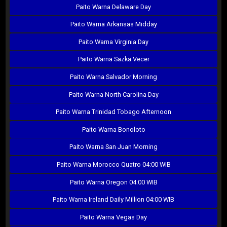
Paito Warna Delaware Day
Paito Warna Arkansas Midday
Paito Warna Virginia Day
Paito Warna Sazka Vecer
Paito Warna Salvador Morning
Paito Warna North Carolina Day
Paito Warna Trinidad Tobago Afternoon
Paito Warna Bonoloto
Paito Warna San Juan Morning
Paito Warna Morocco Quatro 04:00 WIB
Paito Warna Oregon 04:00 WIB
Paito Warna Ireland Daily Million 04:00 WIB
Paito Warna Vegas Day