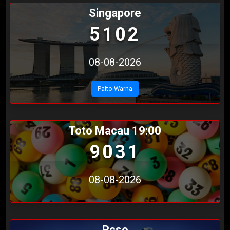
Singapore
5102
08-08-2026
Paito Warna
Toto Macau 19:00
9031
08-08-2026
Pcso