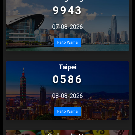
9943
07-08-2026
Paito Warna
Taipei
0586
08-08-2026
Paito Warna