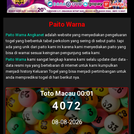
Paito Warna
Paito Warna Angkanet
adalah website yang menyediakan pengeluaran
togel yang berbentuk tabel perkolom yang sering di sebut paito. tapi
ada yang unik dari paito kami ini karena kami menyediakan paito yang
bisa di warnai sesuai keinginan pengunjung setia kami.
Paito Warna
kami sangat lengkap karena kami selalu update dari data -
data resmi nya yang bertebaran di internet untuk kami kumpulkan
menjadi history Keluaran Togel yang bisa menjadi pertimbangan untuk
anda memprediksi togel di hari berikut nya.
Toto Macau 00:01
4072
08-08-2026