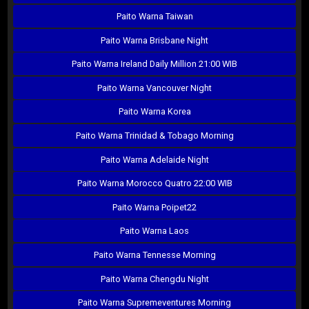
Paito Warna Taiwan
Paito Warna Brisbane Night
Paito Warna Ireland Daily Million 21:00 WIB
Paito Warna Vancouver Night
Paito Warna Korea
Paito Warna Trinidad & Tobago Morning
Paito Warna Adelaide Night
Paito Warna Morocco Quatro 22:00 WIB
Paito Warna Poipet22
Paito Warna Laos
Paito Warna Tennesse Morning
Paito Warna Chengdu Night
Paito Warna Supremeventures Morning