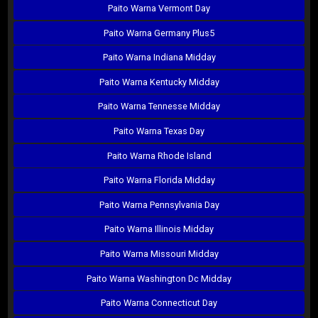
Paito Warna Vermont Day
Paito Warna Germany Plus5
Paito Warna Indiana Midday
Paito Warna Kentucky Midday
Paito Warna Tennesse Midday
Paito Warna Texas Day
Paito Warna Rhode Island
Paito Warna Florida Midday
Paito Warna Pennsylvania Day
Paito Warna Illinois Midday
Paito Warna Missouri Midday
Paito Warna Washington Dc Midday
Paito Warna Connecticut Day