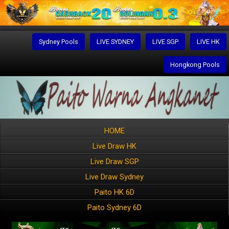
Sydney Pools
LIVE SYDNEY
LIVE SGP
LIVE HK
Hongkong Pools
HOME
Live Draw HK
Live Draw SGP
Live Draw Sydney
Paito HK 6D
Paito Sydney 6D