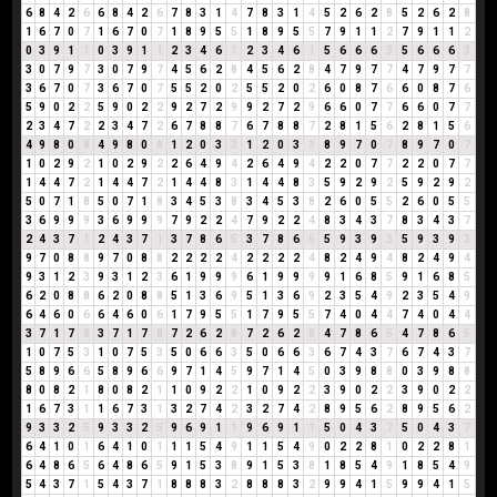
6
8
4
2
6
6
8
4
2
6
7
8
3
1
4
7
8
3
1
4
5
2
6
2
8
5
2
6
2
8
1
6
7
0
7
1
6
7
0
7
1
8
9
5
5
1
8
9
5
5
7
9
1
1
2
7
9
1
1
2
0
3
9
1
1
0
3
9
1
1
2
3
4
6
1
2
3
4
6
1
5
6
6
6
3
5
6
6
6
3
3
0
7
9
7
3
0
7
9
7
4
5
6
2
8
4
5
6
2
8
4
7
9
7
7
4
7
9
7
7
3
6
7
0
7
3
6
7
0
7
5
5
2
0
2
5
5
2
0
2
6
0
8
7
6
6
0
8
7
6
5
9
0
2
2
5
9
0
2
2
9
2
7
2
9
9
2
7
2
9
6
6
0
7
7
6
6
0
7
7
2
3
4
7
2
2
3
4
7
2
6
7
8
8
7
6
7
8
8
7
2
8
1
5
6
2
8
1
5
6
4
9
8
0
8
4
9
8
0
8
1
2
0
3
3
1
2
0
3
3
8
9
7
0
7
8
9
7
0
7
1
0
2
9
2
1
0
2
9
2
2
6
4
9
4
2
6
4
9
4
2
2
0
7
7
2
2
0
7
7
1
4
4
7
2
1
4
4
7
2
1
4
4
8
3
1
4
4
8
3
5
9
2
9
2
5
9
2
9
2
5
0
7
1
8
5
0
7
1
8
3
4
5
3
8
3
4
5
3
8
2
6
0
5
5
2
6
0
5
5
3
6
9
9
9
3
6
9
9
9
7
9
2
2
4
7
9
2
2
4
8
3
4
3
7
8
3
4
3
7
2
4
3
7
1
2
4
3
7
1
3
7
8
6
5
3
7
8
6
5
5
9
3
9
3
5
9
3
9
3
9
7
0
8
8
9
7
0
8
8
2
2
2
2
4
2
2
2
2
4
8
2
4
9
4
8
2
4
9
4
9
3
1
2
3
9
3
1
2
3
6
1
9
9
9
6
1
9
9
9
9
1
6
8
5
9
1
6
8
5
6
2
0
8
8
6
2
0
8
8
5
1
3
6
9
5
1
3
6
9
2
3
5
4
9
2
3
5
4
9
6
4
6
0
6
6
4
6
0
6
1
7
9
5
5
1
7
9
5
5
7
4
0
4
4
7
4
0
4
4
3
7
1
7
8
3
7
1
7
8
7
2
6
2
8
7
2
6
2
8
4
7
8
6
5
4
7
8
6
5
1
0
7
5
3
1
0
7
5
3
5
0
6
6
3
5
0
6
6
3
6
7
4
3
7
6
7
4
3
7
5
8
9
6
6
5
8
9
6
6
9
7
1
4
5
9
7
1
4
5
0
3
9
8
8
0
3
9
8
8
8
0
8
2
1
8
0
8
2
1
1
0
9
2
2
1
0
9
2
2
3
9
0
2
2
3
9
0
2
2
1
6
7
3
1
1
6
7
3
1
3
2
7
4
2
3
2
7
4
2
8
9
5
6
2
8
9
5
6
2
9
3
3
2
5
9
3
3
2
5
9
6
9
1
1
9
6
9
1
1
5
0
4
3
7
5
0
4
3
7
6
4
1
0
1
6
4
1
0
1
1
1
5
4
9
1
1
5
4
9
0
2
2
8
1
0
2
2
8
1
6
4
8
6
5
6
4
8
6
5
9
1
5
3
8
9
1
5
3
8
1
8
5
4
9
1
8
5
4
9
5
4
3
7
1
5
4
3
7
1
8
8
8
3
2
8
8
8
3
2
9
9
4
1
5
9
9
4
1
5