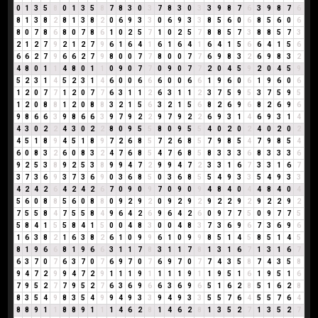
0
1
3
5
8
0
1
3
5
8
7
8
3
0
3
7
8
3
0
3
3
9
8
7
6
3
9
8
7
6
8
1
3
8
2
8
1
3
8
2
0
6
9
3
3
0
6
9
3
3
8
5
6
0
6
8
5
6
0
6
8
0
7
8
6
8
0
7
8
6
1
0
2
5
7
1
0
2
5
7
8
8
5
7
3
8
8
5
7
3
2
1
2
7
9
2
1
2
7
9
6
1
6
4
1
6
1
6
4
1
6
4
1
5
6
6
4
1
5
6
6
6
2
7
9
6
6
2
7
9
8
0
0
7
7
8
0
0
7
7
6
9
8
3
2
6
9
8
3
2
4
8
0
1
1
4
8
0
1
1
0
9
0
7
7
0
9
0
7
7
2
0
4
5
9
2
0
4
5
9
5
2
3
1
4
5
2
3
1
4
6
0
0
6
6
6
0
0
6
6
1
9
6
0
6
1
9
6
0
6
1
2
0
7
7
1
2
0
7
7
6
3
1
1
2
6
3
1
1
2
3
7
5
9
5
3
7
5
9
5
1
2
0
8
8
1
2
0
8
8
3
2
1
5
6
3
2
1
5
6
8
2
6
9
6
8
2
6
9
6
9
8
6
6
3
9
8
6
6
3
9
7
9
2
2
9
7
9
2
2
6
9
3
1
4
6
9
3
1
4
4
3
0
2
2
4
3
0
2
2
8
0
9
5
5
8
0
9
5
5
4
0
2
0
2
4
0
2
0
2
4
5
1
8
9
4
5
1
8
9
7
2
6
8
5
7
2
6
8
5
7
9
8
5
4
7
9
8
5
4
6
0
8
3
2
6
0
8
3
2
4
7
6
8
5
4
7
6
8
5
8
3
3
3
6
8
3
3
3
6
9
2
5
3
8
9
2
5
3
8
9
9
4
7
2
9
9
4
7
2
3
3
1
6
7
3
3
1
6
7
3
7
3
6
9
3
7
3
6
9
0
3
6
8
5
0
3
6
8
5
5
4
9
3
3
5
4
9
3
3
4
2
4
2
6
4
2
4
2
6
7
0
9
0
9
7
0
9
0
9
4
8
4
0
4
4
8
4
0
4
5
6
0
8
8
5
6
0
8
8
0
9
2
9
2
0
9
2
9
2
9
2
2
9
2
9
2
2
9
2
7
5
5
8
4
7
5
5
8
4
9
6
4
2
6
9
6
4
2
6
0
9
7
7
5
0
9
7
7
5
5
8
4
1
5
5
8
4
1
5
0
0
4
8
3
0
0
4
8
3
7
3
6
9
6
7
3
6
9
6
1
6
3
8
2
1
6
3
8
2
6
1
0
9
9
6
1
0
9
9
8
5
1
4
5
8
5
1
4
5
8
1
9
6
6
8
1
9
6
6
3
1
1
7
8
3
1
1
7
8
1
3
1
6
7
1
3
1
6
7
6
3
7
0
7
6
3
7
0
7
6
9
7
0
7
6
9
7
0
7
7
4
3
5
8
7
4
3
5
8
9
4
7
2
9
9
4
7
2
9
1
1
1
9
1
1
1
1
9
1
1
9
5
1
6
1
9
5
1
6
7
9
5
2
7
7
9
5
2
7
6
3
6
9
6
6
3
6
9
6
5
1
6
2
8
5
1
6
2
8
8
3
5
4
9
8
3
5
4
9
9
4
9
3
3
9
4
9
3
3
5
5
7
6
4
5
5
7
6
4
8
8
9
1
1
8
8
9
1
1
1
4
6
2
8
1
4
6
2
8
1
3
5
2
7
1
3
5
2
7