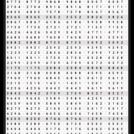
8
7
7
2
9
8
7
7
2
9
9
8
6
8
5
9
8
6
8
5
0
0
0
7
7
0
0
0
7
7
2
7
0
4
4
2
7
0
4
4
8
9
1
6
7
8
9
1
6
7
8
1
7
1
8
8
1
7
1
8
4
8
0
5
5
4
8
0
5
5
7
5
7
8
6
7
5
7
8
6
8
5
6
7
4
8
5
6
7
4
8
3
6
5
2
8
3
6
5
2
3
5
5
2
7
3
5
5
2
7
0
8
2
6
8
0
8
2
6
8
0
8
6
7
4
0
8
6
7
4
6
1
8
6
5
6
1
8
6
5
9
9
3
8
2
9
9
3
8
2
7
7
3
0
3
7
7
3
0
3
2
7
2
1
3
2
7
2
1
3
7
1
5
3
8
7
1
5
3
8
4
6
2
6
8
4
6
2
6
8
5
4
2
9
2
5
4
2
9
2
4
7
7
1
8
4
7
7
1
8
0
6
8
0
8
0
6
8
0
8
7
6
0
8
8
7
6
0
8
8
3
3
9
5
5
3
3
9
5
5
0
8
8
2
1
0
8
8
2
1
8
7
3
5
8
8
7
3
5
8
3
0
9
2
2
3
0
9
2
2
0
9
3
1
4
0
9
3
1
4
2
5
9
3
3
2
5
9
3
3
9
3
9
5
5
9
3
9
5
5
1
2
2
3
5
1
2
2
3
5
2
8
3
6
9
2
8
3
6
9
7
2
9
0
9
7
2
9
0
9
8
0
1
1
2
8
0
1
1
2
3
7
5
0
5
3
7
5
0
5
0
5
2
8
1
0
5
2
8
1
2
2
9
9
9
2
2
9
9
9
6
7
0
9
9
6
7
0
9
9
0
3
7
2
9
0
3
7
2
9
1
1
7
5
3
1
1
7
5
3
2
0
8
4
3
2
0
8
4
3
8
8
4
8
3
8
8
4
8
3
2
1
6
8
5
2
1
6
8
5
0
0
8
8
7
0
0
8
8
7
4
5
9
5
5
4
5
9
5
5
7
9
6
0
6
7
9
6
0
6
6
8
4
5
9
6
8
4
5
9
0
6
1
2
3
0
6
1
2
3
1
5
1
5
6
1
5
1
5
6
1
4
3
1
4
1
4
3
1
4
1
2
0
1
1
1
2
0
1
1
4
2
3
6
9
4
2
3
6
9
0
4
4
3
7
0
4
4
3
7
9
6
1
9
1
9
6
1
9
1
3
8
4
2
6
3
8
4
2
6
2
7
5
9
5
2
7
5
9
5
8
3
2
7
9
8
3
2
7
9
9
6
4
0
4
9
6
4
0
4
3
9
8
9
8
3
9
8
9
8
4
2
5
9
5
4
2
5
9
5
6
0
5
9
5
6
0
5
9
5
5
8
4
9
4
5
8
4
9
4
3
1
6
2
8
3
1
6
2
8
8
2
7
3
1
8
2
7
3
1
2
1
0
0
0
2
1
0
0
0
5
0
1
7
8
5
0
1
7
8
6
2
9
6
6
6
2
9
6
6
6
0
5
6
2
6
0
5
6
2
7
4
3
8
2
7
4
3
8
2
8
2
5
0
5
8
2
5
0
5
8
7
6
6
3
8
7
6
6
3
1
2
9
9
9
1
2
9
9
9
0
3
8
0
8
0
3
8
0
8
6
7
3
0
3
6
7
3
0
3
0
5
0
3
3
0
5
0
3
3
5
4
0
4
4
5
4
0
4
4
0
1
7
6
4
0
1
7
6
4
5
0
6
3
9
5
0
6
3
9