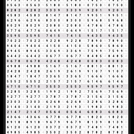
9
7
3
2
5
9
7
3
2
5
2
0
6
5
2
2
0
6
5
2
1
8
2
7
9
1
8
2
7
9
0
5
6
3
9
0
5
6
3
9
5
1
8
0
8
5
1
8
0
8
0
7
5
0
5
0
7
5
0
5
8
2
8
2
1
8
2
8
2
1
3
3
3
9
3
3
3
3
9
3
9
2
0
1
1
9
2
0
1
1
4
5
8
3
2
4
5
8
3
2
8
1
4
7
2
8
1
4
7
2
9
9
5
1
6
9
9
5
1
6
6
2
9
6
6
6
2
9
6
6
8
3
0
0
0
8
3
0
0
0
5
9
6
8
5
5
9
6
8
5
8
0
2
9
2
8
0
2
9
2
2
0
8
0
8
2
0
8
0
8
4
7
8
6
5
4
7
8
6
5
4
7
7
6
4
4
7
7
6
4
0
6
4
9
4
0
6
4
9
4
1
5
1
7
8
1
5
1
7
8
3
5
9
5
5
3
5
9
5
5
7
4
1
5
6
7
4
1
5
6
9
4
3
5
8
9
4
3
5
8
7
0
2
2
4
7
0
2
2
4
9
2
2
8
1
9
2
2
8
1
7
8
9
0
9
7
8
9
0
9
9
4
0
4
4
9
4
0
4
4
4
1
5
0
5
4
1
5
0
5
5
8
6
0
6
5
8
6
0
6
8
9
4
5
9
8
9
4
5
9
3
3
6
9
6
3
3
6
9
6
7
5
9
9
9
7
5
9
9
9
6
4
4
2
6
6
4
4
2
6
0
6
7
7
5
0
6
7
7
5
8
4
8
5
4
8
4
8
5
4
0
6
7
8
6
0
6
7
8
6
4
2
4
8
3
4
2
4
8
3
0
0
8
3
2
0
0
8
3
2
4
9
8
8
7
4
9
8
8
7
5
1
6
7
4
5
1
6
7
4
8
8
1
3
4
8
8
1
3
4
2
4
2
8
1
2
4
2
8
1
2
6
1
9
1
2
6
1
9
1
9
1
0
7
7
9
1
0
7
7
1
8
4
7
2
1
8
4
7
2
3
3
6
5
2
3
3
6
5
2
1
6
6
6
3
1
6
6
6
3
5
5
5
2
7
5
5
5
2
7
2
1
5
7
3
2
1
5
7
3
6
1
4
6
1
6
1
4
6
1
6
7
1
0
1
6
7
1
0
1
3
5
5
3
8
3
5
5
3
8
9
5
9
7
7
9
5
9
7
7
3
2
8
5
4
3
2
8
5
4
1
9
9
2
2
1
9
9
2
2
7
5
6
9
6
7
5
6
9
6
9
2
7
7
5
9
2
7
7
5
3
7
8
7
6
3
7
8
7
6
3
1
5
6
2
3
1
5
6
2
2
3
0
3
3
2
3
0
3
3
6
2
6
8
5
6
2
6
8
5
3
2
8
6
5
3
2
8
6
5
3
1
4
0
4
3
1
4
0
4
2
1
9
3
3
2
1
9
3
3
1
9
8
3
2
1
9
8
3
2
2
1
4
7
2
2
1
4
7
2
0
5
6
4
1
0
5
6
4
1
6
0
8
3
2
6
0
8
3
2
4
3
6
6
3
4
3
6
6
3
6
7
7
8
6
6
7
7
8
6
1
8
2
0
2
1
8
2
0
2
8
9
1
8
9
8
9
1
8
9
9
6
7
9
7
9
6
7
9
7
8
1
3
9
3
8
1
3
9
3
6
1
2
0
2
6
1
2
0
2
0
3
7
2
9
0
3
7
2
9
7
4
8
1
9
7
4
8
1
9
4
9
8
5
4
4
9
8
5
4
3
5
0
2
2
3
5
0
2
2
8
7
8
2
1
8
7
8
2
1