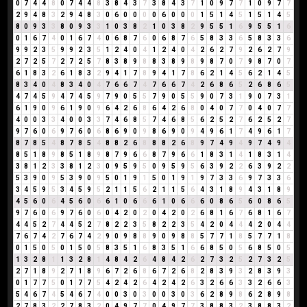
0
7
4
4
8
0
7
4
4
8
3
8
4
3
7
3
8
4
3
7
1
0
9
7
7
1
0
9
7
7
2
9
4
8
3
2
9
4
8
3
0
6
0
0
0
0
6
0
0
0
1
5
1
4
5
1
5
1
4
5
8
0
9
3
3
8
0
9
3
3
1
0
3
8
2
1
0
3
8
2
9
5
5
1
6
9
5
5
1
6
0
1
6
7
4
0
1
6
7
4
0
6
8
7
6
0
6
8
7
6
5
8
3
3
6
5
8
3
3
6
9
9
2
3
5
9
9
2
3
5
1
2
4
0
4
1
2
4
0
4
2
6
2
7
9
2
6
2
7
9
2
7
2
5
7
2
7
2
5
7
8
3
8
9
8
8
3
8
9
8
9
8
7
0
7
9
8
7
0
7
6
1
8
3
2
6
1
8
3
2
9
4
1
7
8
9
4
1
7
8
6
2
1
4
5
6
2
1
4
5
8
3
4
0
4
8
3
4
0
4
7
6
6
7
4
7
6
6
7
4
2
6
8
6
5
2
6
8
6
5
4
7
4
5
9
4
7
4
5
9
7
9
0
5
5
7
9
0
5
5
9
0
7
3
1
9
0
7
3
1
6
1
9
0
9
6
1
9
0
9
6
4
2
6
8
6
4
2
6
8
0
4
0
7
7
0
4
0
7
7
4
0
0
3
3
4
0
0
3
3
7
4
6
8
5
7
4
6
8
5
6
2
5
2
7
6
2
5
2
7
9
7
6
0
6
9
7
6
0
6
8
6
9
0
9
8
6
9
0
9
4
9
6
1
7
4
9
6
1
7
8
7
8
5
4
8
7
8
5
4
8
8
2
6
8
8
8
2
6
8
9
7
4
9
4
9
7
4
9
4
8
5
1
8
9
8
5
1
8
9
8
7
9
6
6
8
7
9
6
6
1
8
3
1
4
1
8
3
1
4
3
8
1
2
3
3
8
1
2
3
0
9
5
9
5
0
9
5
9
5
6
3
9
2
2
6
3
9
2
2
5
3
9
0
9
5
3
9
0
9
5
0
1
9
1
5
0
1
9
1
9
7
3
3
6
9
7
3
3
6
3
4
5
9
5
3
4
5
9
5
2
1
1
5
6
2
1
1
5
6
4
3
1
8
9
4
3
1
8
9
4
5
6
0
6
4
5
6
0
6
6
1
0
6
6
6
1
0
6
6
6
0
8
6
5
6
0
8
6
5
9
7
6
0
6
9
7
6
0
6
0
4
2
0
2
0
4
2
0
2
6
8
1
6
7
6
8
1
6
7
4
4
5
2
7
4
4
5
2
7
8
2
2
3
5
8
2
2
3
5
4
2
0
4
4
4
2
0
4
4
7
6
7
4
2
7
6
7
4
2
9
0
9
8
8
9
0
9
8
8
5
7
7
1
8
5
7
7
1
8
0
1
5
0
5
0
1
5
0
5
8
3
5
1
6
8
3
5
1
6
6
8
5
0
5
6
8
5
0
5
1
3
2
8
1
1
3
2
8
1
4
8
4
2
6
4
8
4
2
6
2
7
3
2
5
2
7
3
2
5
2
7
1
8
9
2
7
1
8
9
6
7
2
6
8
6
7
2
6
8
2
8
3
9
3
2
8
3
9
3
0
1
7
7
5
0
1
7
7
5
4
2
4
2
6
4
2
4
2
6
3
2
6
6
3
3
2
6
6
3
5
4
6
7
4
5
4
6
7
4
0
0
3
0
3
0
0
3
0
3
6
2
8
9
8
6
2
8
9
8
2
7
8
3
2
2
7
8
3
2
0
4
9
7
7
0
4
9
7
7
3
8
8
3
2
3
8
8
3
2