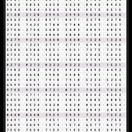
5
8
3
4
7
5
8
3
4
7
4
4
3
8
2
4
4
3
8
2
8
9
4
0
4
8
9
4
0
4
9
5
4
4
8
9
5
4
4
8
5
5
6
0
6
5
5
6
0
6
0
5
1
0
1
0
5
1
0
1
2
1
2
8
1
2
1
2
8
1
2
9
9
5
5
2
9
9
5
5
9
6
3
6
9
9
6
3
6
9
6
3
6
2
8
6
3
6
2
8
8
0
7
1
8
8
0
7
1
8
2
2
7
8
6
2
2
7
8
6
7
4
2
5
7
7
4
2
5
7
5
7
8
8
7
5
7
8
8
7
4
3
0
7
7
4
3
0
7
7
2
7
0
6
6
2
7
0
6
6
3
6
8
3
2
3
6
8
3
2
4
8
0
9
9
4
8
0
9
9
7
1
0
8
8
7
1
0
8
8
4
8
6
8
5
4
8
6
8
5
4
1
0
4
4
4
1
0
4
4
9
2
7
9
7
9
2
7
9
7
5
4
0
8
8
5
4
0
8
8
1
3
2
4
6
1
3
2
4
6
1
2
2
3
5
1
2
2
3
5
2
7
9
7
7
2
7
9
7
7
6
9
9
0
9
6
9
9
0
9
5
3
8
6
5
5
3
8
6
5
9
5
3
1
4
9
5
3
1
4
7
3
7
5
3
7
3
7
5
3
4
7
3
3
6
4
7
3
3
6
1
2
4
6
1
1
2
4
6
1
5
0
4
3
7
5
0
4
3
7
3
7
1
9
1
3
7
1
9
1
1
5
9
8
8
1
5
9
8
8
9
7
9
9
9
9
7
9
9
9
8
2
7
2
9
8
2
7
2
9
8
2
2
2
4
8
2
2
2
4
1
5
2
1
3
1
5
2
1
3
7
3
8
2
1
7
3
8
2
1
0
9
2
0
2
0
9
2
0
2
4
4
9
2
2
4
4
9
2
2
0
6
4
8
3
0
6
4
8
3
0
9
8
8
7
0
9
8
8
7
1
1
8
1
9
1
1
8
1
9
4
0
6
1
7
4
0
6
1
7
7
9
1
8
9
7
9
1
8
9
5
2
3
4
7
5
2
3
4
7
6
0
9
9
9
6
0
9
9
9
5
9
0
6
6
5
9
0
6
6
7
1
2
3
5
7
1
2
3
5
9
7
9
5
5
9
7
9
5
5
8
7
2
1
3
8
7
2
1
3
7
0
3
4
7
7
0
3
4
7
6
7
1
1
2
6
7
1
1
2
9
4
0
2
2
9
4
0
2
2
8
3
0
2
2
8
3
0
2
2
5
4
5
0
5
5
4
5
0
5
3
8
1
4
5
3
8
1
4
5
0
8
8
5
4
0
8
8
5
4
0
5
2
4
6
0
5
2
4
6
0
4
2
8
1
0
4
2
8
1
8
5
0
4
4
8
5
0
4
4
8
2
9
0
9
8
2
9
0
9
4
6
0
8
8
4
6
0
8
8
2
8
4
3
7
2
8
4
3
7
8
4
4
8
3
8
4
4
8
3
2
9
3
9
3
2
9
3
9
3
7
3
3
2
5
7
3
3
2
5
3
4
9
1
1
3
4
9
1
1
7
4
5
1
6
7
4
5
1
6
9
7
5
0
5
9
7
5
0
5
2
6
0
9
9
2
6
0
9
9
1
5
7
4
2
1
5
7
4
2
6
5
7
7
5
6
5
7
7
5
7
5
5
0
5
7
5
5
0
5
7
1
5
3
8
7
1
5
3
8
3
9
0
5
5
3
9
0
5
5