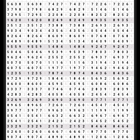
5
6
3
8
2
5
6
3
8
2
7
4
2
7
9
7
4
2
7
9
7
2
2
6
8
7
2
2
6
8
3
7
9
8
8
3
7
9
8
8
6
8
2
9
2
6
8
2
9
2
5
1
4
6
1
5
1
4
6
1
7
2
9
5
5
7
2
9
5
5
2
2
0
8
8
2
2
0
8
8
8
2
5
2
7
8
2
5
2
7
1
6
2
0
2
1
6
2
0
2
8
2
4
9
4
8
2
4
9
4
8
9
3
5
8
8
9
3
5
8
3
5
1
2
3
3
5
1
2
3
7
3
8
8
7
7
3
8
8
7
2
6
9
3
3
2
6
9
3
3
9
0
3
4
7
9
0
3
4
7
4
3
5
6
2
4
3
5
6
2
0
5
4
4
8
0
5
4
4
8
8
2
6
4
1
8
2
6
4
1
8
6
0
9
9
8
6
0
9
9
0
7
6
8
5
0
7
6
8
5
0
4
8
9
8
0
4
8
9
8
5
1
3
4
7
5
1
3
4
7
0
4
0
9
9
0
4
0
9
9
9
5
5
9
5
9
5
5
9
5
1
4
8
4
3
1
4
8
4
3
9
2
4
7
2
9
2
4
7
2
5
0
4
6
1
5
0
4
6
1
9
5
3
9
3
9
5
3
9
3
7
8
0
3
3
7
8
0
3
3
9
6
2
4
6
9
6
2
4
6
2
5
5
2
7
2
5
5
2
7
6
9
3
7
1
6
9
3
7
1
5
0
7
0
7
5
0
7
0
7
1
1
1
6
7
1
1
1
6
7
3
1
9
4
4
3
1
9
4
4
6
0
7
5
3
6
0
7
5
3
1
9
7
7
5
1
9
7
7
5
9
4
6
2
8
9
4
6
2
8
1
2
3
5
8
1
2
3
5
8
7
8
7
4
2
7
8
7
4
2
8
4
3
6
9
8
4
3
6
9
9
7
2
9
2
9
7
2
9
2
1
8
4
4
8
1
8
4
4
8
5
6
9
2
2
5
6
9
2
2
8
6
0
0
0
8
6
0
0
0
4
5
9
5
5
4
5
9
5
5
6
0
8
6
5
6
0
8
6
5
3
3
3
7
1
3
3
3
7
1
0
7
4
6
1
0
7
4
6
1
2
8
3
9
3
2
8
3
9
3
4
2
8
3
2
4
2
8
3
2
4
0
5
8
4
4
0
5
8
4
2
4
5
4
9
2
4
5
4
9
3
2
6
9
6
3
2
6
9
6
3
6
9
0
9
3
6
9
0
9
0
7
7
1
8
0
7
7
1
8
8
9
6
5
2
8
9
6
5
2
7
2
6
0
6
7
2
6
0
6
4
5
4
7
2
4
5
4
7
2
3
9
7
7
5
3
9
7
7
5
9
9
6
3
9
9
9
6
3
9
1
1
9
9
9
1
1
9
9
9
0
5
4
1
5
0
5
4
1
5
6
6
3
2
5
6
6
3
2
5
6
9
6
7
4
6
9
6
7
4
2
5
4
1
5
2
5
4
1
5
2
4
2
3
5
2
4
2
3
5
5
4
5
2
7
5
4
5
2
7
3
3
2
9
2
3
3
2
9
2
2
1
5
2
7
2
1
5
2
7
8
4
6
4
1
8
4
6
4
1
0
2
6
0
6
0
2
6
0
6
6
6
6
7
4
6
6
6
7
4
8
7
7
0
7
8
7
7
0
7
9
0
7
4
2
9
0
7
4
2
4
8
9
0
9
4
8
9
0
9
1
2
0
6
6
1
2
0
6
6