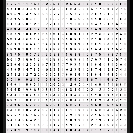
1
7
6
1
7
1
7
6
1
7
2
6
5
3
8
2
6
5
3
8
6
9
9
8
8
6
9
9
8
8
4
4
4
8
3
4
4
4
8
3
0
2
3
6
9
0
2
3
6
9
8
6
7
7
5
8
6
7
7
5
4
9
6
9
6
4
9
6
9
6
3
5
2
7
9
3
5
2
7
9
1
7
0
7
7
1
7
0
7
7
8
3
9
5
5
8
3
9
5
5
1
0
6
5
2
1
0
6
5
2
6
8
5
8
4
6
8
5
8
4
0
1
2
3
5
0
1
2
3
5
7
2
1
0
1
7
2
1
0
1
1
8
4
7
2
1
8
4
7
2
4
8
3
4
7
4
8
3
4
7
1
3
5
1
6
1
3
5
1
6
6
9
6
3
9
6
9
6
3
9
8
8
2
9
2
8
8
2
9
2
0
8
3
1
4
0
8
3
1
4
2
7
2
6
8
2
7
2
6
8
6
3
9
4
4
6
3
9
4
4
5
0
5
1
6
5
0
5
1
6
0
7
1
0
1
0
7
1
0
1
6
6
9
7
7
6
6
9
7
7
9
2
8
3
2
9
2
8
3
2
6
3
8
1
9
6
3
8
1
9
0
5
3
0
3
0
5
3
0
3
9
9
5
2
7
9
9
5
2
7
9
1
6
4
1
9
1
6
4
1
8
3
7
5
3
8
3
7
5
3
5
6
2
8
1
5
6
2
8
1
7
8
7
5
3
7
8
7
5
3
6
6
1
3
4
6
6
1
3
4
4
6
5
7
3
4
6
5
7
3
1
7
6
7
4
1
7
6
7
4
2
3
0
6
6
2
3
0
6
6
7
9
3
4
7
7
9
3
4
7
9
1
0
6
6
9
1
0
6
6
4
7
8
5
4
4
7
8
5
4
6
2
3
5
8
6
2
3
5
8
2
9
7
4
2
2
9
7
4
2
2
7
2
2
4
2
7
2
2
4
0
0
2
5
7
0
0
2
5
7
9
8
0
4
4
9
8
0
4
4
0
2
1
0
1
0
2
1
0
1
0
5
6
2
8
0
5
6
2
8
5
6
7
1
8
5
6
7
1
8
8
9
0
1
1
8
9
0
1
1
1
2
0
2
2
1
2
0
2
2
4
1
6
8
5
4
1
6
8
5
9
9
6
5
2
9
9
6
5
2
8
3
4
0
4
8
3
4
0
4
2
2
1
2
3
2
2
1
2
3
8
3
8
1
9
8
3
8
1
9
5
4
3
4
7
5
4
3
4
7
9
5
9
8
8
9
5
9
8
8
6
0
9
1
1
6
0
9
1
1
3
6
8
4
3
3
6
8
4
3
3
8
0
9
9
3
8
0
9
9
5
3
0
5
5
5
3
0
5
5
6
2
6
1
7
6
2
6
1
7
5
4
6
0
6
5
4
6
0
6
8
3
2
2
4
8
3
2
2
4
5
1
1
0
1
5
1
1
0
1
3
1
6
2
8
3
1
6
2
8
6
7
6
7
4
6
7
6
7
4
3
9
1
0
1
3
9
1
0
1
0
7
9
5
5
0
7
9
5
5
6
4
2
3
5
6
4
2
3
5
5
0
9
9
9
5
0
9
9
9
1
2
7
9
7
1
2
7
9
7
5
1
1
6
7
5
1
1
6
7
5
9
1
7
8
5
9
1
7
8
5
2
1
3
4
5
2
1
3
4
9
7
8
2
1
9
7
8
2
1
0
0
4
4
8
0
0
4
4
8
2
9
1
7
8
2
9
1
7
8