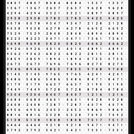
4
8
0
7
7
4
8
0
7
7
8
0
8
4
3
8
0
8
4
3
1
3
3
7
1
1
3
3
7
1
1
3
6
7
4
1
3
6
7
4
2
6
3
7
1
2
6
3
7
1
9
6
2
8
1
9
6
2
8
1
4
2
9
4
4
4
2
9
4
4
3
3
2
1
3
3
3
2
1
3
0
8
9
7
7
0
8
9
7
7
2
9
3
8
2
2
9
3
8
2
3
7
8
3
2
3
7
8
3
2
9
4
2
5
7
9
4
2
5
7
0
0
7
8
6
0
0
7
8
6
9
3
4
7
2
9
3
4
7
2
2
1
2
8
1
2
1
2
8
1
9
0
3
8
2
9
0
3
8
2
6
2
7
8
6
6
2
7
8
6
6
6
5
2
7
6
6
5
2
7
7
5
2
9
2
7
5
2
9
2
2
8
4
8
3
2
8
4
8
3
4
8
9
4
4
4
8
9
4
4
8
2
2
3
5
8
2
2
3
5
0
4
7
1
8
0
4
7
1
8
7
3
6
1
7
7
3
6
1
7
9
6
9
8
8
9
6
9
8
8
5
8
2
0
2
5
8
2
0
2
4
6
6
2
8
4
6
6
2
8
0
9
2
6
8
0
9
2
6
8
4
0
1
4
5
4
0
1
4
5
4
8
9
1
1
4
8
9
1
1
9
3
6
2
8
9
3
6
2
8
6
8
2
2
4
6
8
2
2
4
2
8
1
5
6
2
8
1
5
6
3
8
5
9
5
3
8
5
9
5
1
8
9
4
4
1
8
9
4
4
0
7
3
5
8
0
7
3
5
8
2
6
7
3
1
2
6
7
3
1
7
6
9
6
6
7
6
9
6
6
8
2
7
0
7
8
2
7
0
7
8
9
4
6
1
8
9
4
6
1
7
8
5
5
1
7
8
5
5
1
9
7
4
8
3
9
7
4
8
3
5
1
4
5
9
5
1
4
5
9
9
7
6
5
2
9
7
6
5
2
4
2
4
1
5
4
2
4
1
5
5
4
8
6
5
5
4
8
6
5
5
4
8
6
5
5
4
8
6
5
8
4
7
1
8
8
4
7
1
8
0
1
7
9
7
0
1
7
9
7
6
6
3
7
1
6
6
3
7
1
3
1
9
0
9
3
1
9
0
9
7
4
4
9
4
7
4
4
9
4
5
7
2
8
1
5
7
2
8
1
8
7
8
4
3
8
7
8
4
3
9
3
0
4
4
9
3
0
4
4
8
4
0
7
7
8
4
0
7
7
1
2
1
6
7
1
2
1
6
7
0
6
8
4
3
0
6
8
4
3
4
6
0
1
1
4
6
0
1
1
9
0
2
8
1
9
0
2
8
1
2
4
0
8
8
2
4
0
8
8
7
2
8
7
6
7
2
8
7
6
4
0
7
9
7
4
0
7
9
7
6
9
5
6
2
6
9
5
6
2
2
4
5
3
8
2
4
5
3
8
9
8
6
9
6
9
8
6
9
6
8
8
1
6
7
8
8
1
6
7
5
3
2
8
1
5
3
2
8
1
7
0
9
2
2
7
0
9
2
2
5
1
3
8
2
5
1
3
8
2
1
8
0
8
8
1
8
0
8
8
7
5
1
7
8
7
5
1
7
8
6
4
6
4
1
6
4
6
4
1
9
2
1
8
9
9
2
1
8
9
9
4
7
1
8
9
4
7
1
8
3
7
9
2
2
3
7
9
2
2
5
4
2
1
3
5
4
2
1
3
7
3
3
1
4
7
3
3
1
4