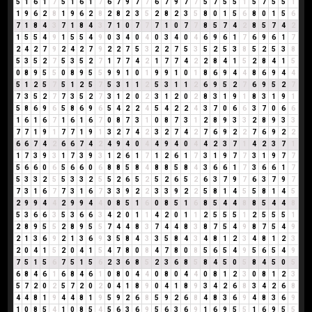
5
1
6
1
7
5
1
6
1
7
6
7
9
7
7
6
7
9
7
7
5
7
5
5
1
5
7
5
5
1
1
9
6
2
8
1
9
6
2
8
2
8
2
3
5
2
8
2
3
5
8
0
1
5
6
8
0
1
5
6
7
1
8
4
3
7
1
8
4
3
7
1
0
7
7
7
1
0
7
7
8
5
7
4
2
8
5
7
4
2
1
5
5
4
9
1
5
5
4
9
0
3
4
0
4
0
3
4
0
4
6
9
6
1
7
6
9
6
1
7
2
4
2
7
9
2
4
2
7
9
2
2
7
5
3
2
2
7
5
3
5
2
5
3
8
5
2
5
3
8
5
3
5
2
7
5
3
5
2
7
1
7
7
4
2
1
7
7
4
2
2
8
4
1
5
2
8
4
1
5
0
8
9
5
5
0
8
9
5
5
9
9
1
0
1
9
9
1
0
1
8
6
9
4
4
8
6
9
4
4
5
1
2
5
7
5
1
2
5
7
5
3
1
1
2
5
3
1
1
2
6
9
5
2
7
6
9
5
2
7
7
3
5
2
7
7
3
5
2
7
3
1
2
0
2
3
1
2
0
2
8
3
1
9
1
8
3
1
9
1
5
8
6
9
6
5
8
6
9
6
5
4
2
2
4
5
4
2
2
4
3
7
0
6
6
3
7
0
6
6
1
6
1
6
7
1
6
1
6
7
0
8
7
3
1
0
8
7
3
1
2
8
9
3
3
2
8
9
3
3
7
7
1
9
1
7
7
1
9
1
3
2
7
4
2
3
2
7
4
2
7
6
9
2
2
7
6
9
2
2
6
6
7
4
2
6
6
7
4
2
4
9
4
0
4
4
9
4
0
4
4
2
3
7
1
4
2
3
7
1
1
7
3
9
3
1
7
3
9
3
1
2
6
1
7
1
2
6
1
7
3
1
9
7
7
3
1
9
7
7
5
6
6
0
6
5
6
6
0
6
8
8
5
8
4
8
8
5
8
4
3
6
6
1
7
3
6
6
1
7
5
3
3
2
5
5
3
3
2
5
5
2
6
5
2
5
2
6
5
2
6
3
7
9
7
6
3
7
9
7
7
3
1
6
7
7
3
1
6
7
3
3
9
2
2
3
3
9
2
2
5
8
1
4
5
5
8
1
4
5
2
9
9
4
4
2
9
9
4
4
0
8
5
1
6
0
8
5
1
6
8
5
4
4
8
8
5
4
4
8
5
3
6
6
3
5
3
6
6
3
4
2
0
1
1
4
2
0
1
1
2
5
5
5
1
2
5
5
5
1
2
8
9
5
5
2
8
9
5
5
7
4
4
8
3
7
4
4
8
3
8
7
5
4
9
8
7
5
4
9
2
1
3
6
9
2
1
3
6
9
3
5
8
4
3
3
5
8
4
3
4
8
1
2
3
4
8
1
2
3
2
0
4
1
5
2
0
4
1
5
4
7
8
0
8
4
7
8
0
8
5
6
5
4
9
5
6
5
4
9
7
5
1
5
6
7
5
1
5
6
2
3
6
8
5
2
3
6
8
5
8
4
5
0
5
8
4
5
0
5
6
8
4
6
1
6
8
4
6
1
0
8
0
4
4
0
8
0
4
4
0
8
1
2
3
0
8
1
2
3
5
7
2
0
2
5
7
2
0
2
0
4
1
8
9
0
4
1
8
9
3
4
2
6
8
3
4
2
6
8
4
4
8
1
9
4
4
8
1
9
5
9
2
6
8
5
9
2
6
8
4
8
3
6
9
4
8
3
6
9
1
0
8
5
4
1
0
8
5
4
5
6
3
6
9
5
6
3
6
9
1
6
9
5
5
1
6
9
5
5