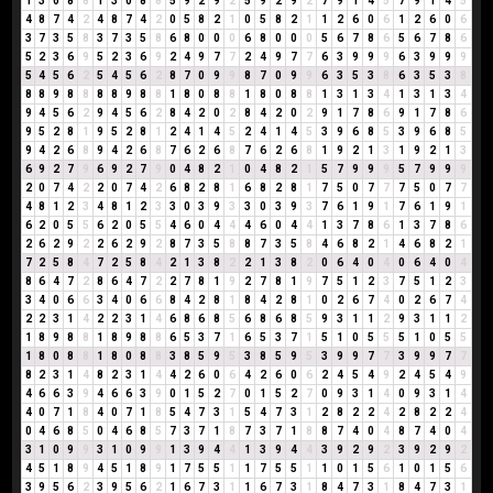
1
3
0
8
8
1
3
0
8
8
5
9
2
9
2
5
9
2
9
2
7
9
1
4
5
7
9
1
4
5
4
8
7
4
2
4
8
7
4
2
0
5
8
2
1
0
5
8
2
1
1
2
6
0
6
1
2
6
0
6
3
7
3
5
8
3
7
3
5
8
6
8
0
0
0
6
8
0
0
0
5
6
7
8
6
5
6
7
8
6
5
2
3
6
9
5
2
3
6
9
2
4
9
7
7
2
4
9
7
7
6
3
9
9
9
6
3
9
9
9
5
4
5
6
2
5
4
5
6
2
8
7
0
9
9
8
7
0
9
9
6
3
5
3
8
6
3
5
3
8
8
8
9
8
8
8
8
9
8
8
1
8
0
8
8
1
8
0
8
8
1
3
1
3
4
1
3
1
3
4
9
4
5
6
2
9
4
5
6
2
8
4
2
0
2
8
4
2
0
2
9
1
7
8
6
9
1
7
8
6
9
5
2
8
1
9
5
2
8
1
2
4
1
4
5
2
4
1
4
5
3
9
6
8
5
3
9
6
8
5
9
4
2
6
8
9
4
2
6
8
7
6
2
6
8
7
6
2
6
8
1
9
2
1
3
1
9
2
1
3
6
9
2
7
9
6
9
2
7
9
0
4
8
2
1
0
4
8
2
1
5
7
9
9
9
5
7
9
9
9
2
0
7
4
2
2
0
7
4
2
6
8
2
8
1
6
8
2
8
1
7
5
0
7
7
7
5
0
7
7
4
8
1
2
3
4
8
1
2
3
3
0
3
9
3
3
0
3
9
3
7
6
1
9
1
7
6
1
9
1
6
2
0
5
5
6
2
0
5
5
4
6
0
4
4
4
6
0
4
4
1
3
7
8
6
1
3
7
8
6
2
6
2
9
2
2
6
2
9
2
8
7
3
5
8
8
7
3
5
8
4
6
8
2
1
4
6
8
2
1
7
2
5
8
4
7
2
5
8
4
2
1
3
8
2
2
1
3
8
2
0
6
4
0
4
0
6
4
0
4
8
6
4
7
2
8
6
4
7
2
2
7
8
1
9
2
7
8
1
9
7
5
1
2
3
7
5
1
2
3
3
4
0
6
6
3
4
0
6
6
8
4
2
8
1
8
4
2
8
1
0
2
6
7
4
0
2
6
7
4
2
2
3
1
4
2
2
3
1
4
6
8
6
8
5
6
8
6
8
5
9
3
1
1
2
9
3
1
1
2
1
8
9
8
8
1
8
9
8
8
6
5
3
7
1
6
5
3
7
1
5
1
0
5
5
5
1
0
5
5
1
8
0
8
8
1
8
0
8
8
3
8
5
9
5
3
8
5
9
5
3
9
9
7
7
3
9
9
7
7
8
2
3
1
4
8
2
3
1
4
4
2
6
0
6
4
2
6
0
6
2
4
5
4
9
2
4
5
4
9
4
6
6
3
9
4
6
6
3
9
0
1
5
2
7
0
1
5
2
7
0
9
3
1
4
0
9
3
1
4
4
0
7
1
8
4
0
7
1
8
5
4
7
3
1
5
4
7
3
1
2
8
2
2
4
2
8
2
2
4
0
4
6
8
5
0
4
6
8
5
7
3
7
1
8
7
3
7
1
8
8
7
4
0
4
8
7
4
0
4
3
1
0
9
9
3
1
0
9
9
1
3
9
4
4
1
3
9
4
4
3
9
2
9
2
3
9
2
9
2
4
5
1
8
9
4
5
1
8
9
1
7
5
5
1
1
7
5
5
1
1
0
1
5
6
1
0
1
5
6
3
9
5
6
2
3
9
5
6
2
1
6
7
3
1
1
6
7
3
1
8
4
7
3
1
8
4
7
3
1