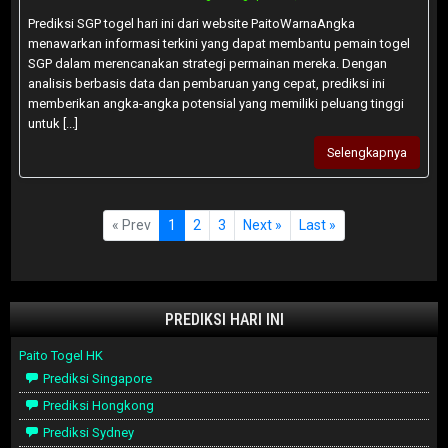
Prediksi SGP togel hari ini dari website PaitoWarnaAngka
menawarkan informasi terkini yang dapat membantu pemain togel
SGP dalam merencanakan strategi permainan mereka. Dengan
analisis berbasis data dan pembaruan yang cepat, prediksi ini
memberikan angka-angka potensial yang memiliki peluang tinggi
untuk [...]
Selengkapnya
« Prev
1
2
3
Next »
Last »
PREDIKSI HARI INI
Paito Togel HK
Prediksi Singapore
Prediksi Hongkong
Prediksi Sydney