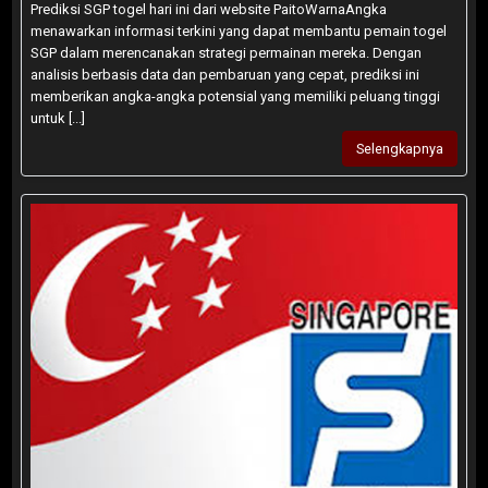
Prediksi SGP togel hari ini dari website PaitoWarnaAngka
menawarkan informasi terkini yang dapat membantu pemain togel
SGP dalam merencanakan strategi permainan mereka. Dengan
analisis berbasis data dan pembaruan yang cepat, prediksi ini
memberikan angka-angka potensial yang memiliki peluang tinggi
untuk [...]
Selengkapnya