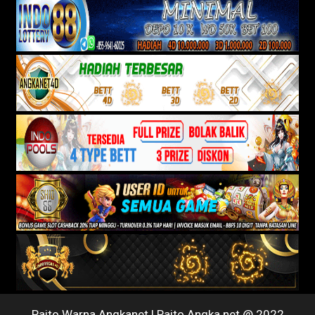
Paito Warna Angkanet | Paito Angka net @ 2022