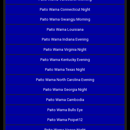
Paito Warna Connecticut Night
Paito Warna Gwangju Morning
Paito Warna Louisiana
Paito Warna Indiana Evening
Paito Warna Virginia Night
Paito Warna Kentucky Evening
Paito Warna Texas Night
Paito Warna North Carolina Evening
Paito Warna Georgia Night
Paito Warna Cambodia
Paito Warna Bulls Eye
Paito Warna Poipet12
Paito Warna Vegas Night