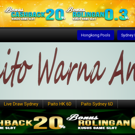
Hongkong Pools
Sydney 
Live Draw Sydney
Paito HK 6D
Paito Sydney 6D