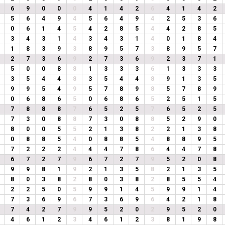
6
9
0
0
0
4
1
4
2
6
4
1
4
2
5
6
4
9
4
5
6
4
9
4
2
5
3
6
0
6
1
4
5
4
2
8
5
4
4
2
8
5
3
4
3
1
4
3
4
3
1
4
0
1
8
4
1
8
3
9
3
8
9
5
7
3
8
9
5
7
2
7
3
6
9
2
7
3
6
9
2
3
7
1
5
0
0
8
8
1
3
3
3
6
1
3
3
3
3
5
4
4
8
3
5
4
4
8
9
1
3
5
9
9
5
4
9
5
7
8
9
8
5
7
8
9
0
6
8
6
5
0
6
8
6
5
2
5
1
5
7
8
8
8
7
6
5
2
5
7
6
5
2
5
7
3
0
8
8
7
3
0
8
8
5
2
9
0
8
0
0
5
5
2
1
3
8
2
2
1
3
8
0
8
8
5
4
0
8
8
5
4
8
8
9
5
7
2
2
2
4
4
4
7
8
6
4
4
7
8
6
7
2
7
9
6
7
2
7
9
5
2
0
8
9
9
8
1
9
2
1
3
5
8
2
1
3
5
8
0
3
8
2
8
0
3
8
2
8
5
5
4
2
2
5
0
5
9
9
1
4
5
9
9
1
4
7
3
6
9
6
7
3
6
9
6
4
2
1
8
7
4
2
7
9
9
5
2
0
2
9
5
2
0
4
6
1
2
3
4
6
1
2
3
8
1
9
8