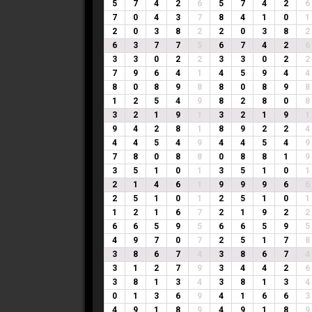
5
7
4
2
6
5
7
4
2
6
7
0
4
3
7
8
4
1
0
1
2
0
3
8
2
2
0
3
8
2
6
3
7
7
5
6
7
4
2
6
3
3
0
2
2
3
3
0
2
2
7
9
6
4
1
4
5
9
4
4
8
0
8
9
8
8
0
8
9
8
1
2
5
4
9
8
2
8
0
8
3
2
1
9
1
3
2
1
9
1
9
4
2
8
1
8
9
2
2
4
4
4
5
4
9
4
4
5
4
9
7
8
0
8
8
0
8
8
1
9
3
5
1
0
1
3
5
1
0
1
2
1
4
6
1
9
9
9
6
6
2
5
1
0
1
2
5
1
0
1
1
2
1
6
7
2
1
9
2
2
6
6
5
9
5
6
6
5
9
5
4
9
7
0
7
2
5
1
7
8
3
8
6
7
4
3
8
6
7
4
3
1
2
7
9
3
4
4
2
6
3
8
1
3
4
3
8
1
3
4
0
1
3
6
9
4
1
6
6
3
4
9
1
8
9
4
9
1
8
9