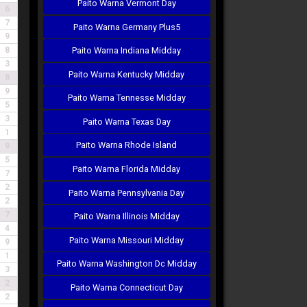
Paito Warna Vermont Day
6
7
Paito Warna Germany Plus5
9
8
Paito Warna Indiana Midday
3
Paito Warna Kentucky Midday
8
9
Paito Warna Tennesse Midday
5
3
Paito Warna Texas Day
1
Paito Warna Rhode Island
9
5
Paito Warna Florida Midday
7
2
Paito Warna Pennsylvania Day
2
7
Paito Warna Illinois Midday
4
Paito Warna Missouri Midday
9
1
Paito Warna Washington Dc Midday
3
2
Paito Warna Connecticut Day
2