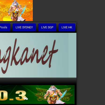
Pools
LIVE SYDNEY
LIVE SGP
LIVE HK