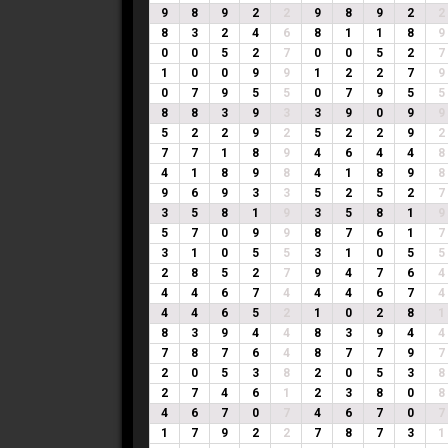
9
8
9
2
2
9
8
9
2
2
8
3
2
4
6
8
1
1
8
9
0
0
5
2
7
0
0
5
2
7
1
0
0
9
9
1
2
2
7
9
0
7
9
5
5
0
7
9
5
5
8
8
3
9
3
3
9
0
9
9
5
2
2
9
2
5
2
2
9
2
7
7
1
8
9
4
6
4
4
8
4
1
8
9
8
4
1
8
9
8
9
6
9
3
3
5
2
5
2
7
3
5
8
1
9
3
5
8
1
9
5
7
0
9
9
8
7
6
1
7
3
1
0
5
5
3
1
0
5
5
2
8
5
2
7
9
4
7
6
4
4
4
6
7
4
4
4
6
7
4
4
4
6
5
2
1
0
2
8
1
8
3
9
4
4
8
3
9
4
4
7
8
7
6
4
8
7
7
9
7
2
0
5
3
8
2
0
5
3
8
2
7
4
6
1
2
3
8
0
8
4
6
7
0
7
4
6
7
0
7
1
7
9
2
2
7
8
7
3
1