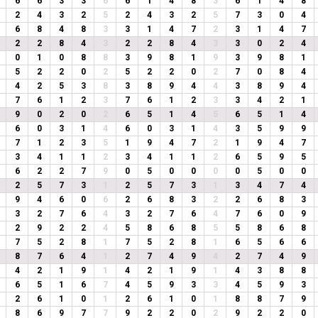
6
6
3
3
6
6
1
4
8
3
6
1
4
8
2
4
3
2
5
2
4
3
2
5
7
3
0
4
6
8
4
8
3
3
1
4
7
2
3
1
4
7
2
2
8
4
3
2
2
8
4
3
3
0
2
4
0
1
0
8
8
3
9
8
1
9
3
9
8
1
5
2
2
0
2
5
2
2
0
2
7
0
8
4
4
2
5
3
8
3
8
9
4
4
3
8
9
4
7
6
1
2
3
7
6
1
2
3
3
4
2
1
9
0
2
0
2
6
5
1
4
5
6
5
1
4
6
0
3
1
4
6
0
3
1
4
3
5
9
9
7
1
2
3
5
1
9
4
7
2
1
9
4
7
3
4
1
1
2
3
4
1
1
2
6
5
9
5
6
2
2
7
9
0
5
0
0
0
0
5
0
0
2
5
7
3
1
2
5
7
3
1
3
4
7
4
9
4
6
0
6
2
6
8
3
2
2
6
8
3
3
2
7
6
4
3
2
7
6
4
7
6
0
9
2
9
2
2
4
5
8
6
8
5
5
8
6
8
7
5
2
8
1
7
5
2
8
1
6
5
6
6
8
7
6
4
1
2
7
4
9
4
2
7
4
9
4
2
1
9
1
4
2
1
9
1
4
3
8
8
6
5
1
6
7
4
5
9
3
3
4
5
9
3
2
6
1
0
1
2
6
1
0
1
8
8
7
9
8
6
9
7
7
9
2
2
0
2
9
2
2
0