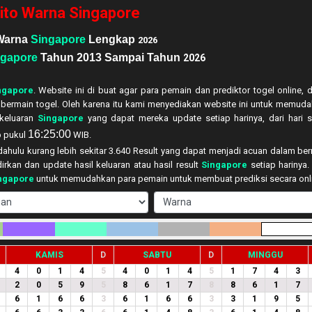
ito Warna Singapore
 Warna
Singapore
Lengkap
2026
ngapore
Tahun 2013 Sampai Tahun
2026
ngapore
. Website ini di buat agar para pemain dan prediktor togel online, 
bermain togel. Oleh karena itu kami menyediakan website ini untuk memud
keluaran
Singapore
yang dapat mereka update setiap harinya, dari hari s
16:25:00
p pukul
WIB.
rdahulu kurang lebih sekitar 3.640 Result yang dapat menjadi acuan dalam be
rkan dan update hasil keluaran atau hasil result
Singapore
setiap harinya.
ngapore
untuk memudahkan para pemain untuk membuat prediksi secara onli
KAMIS
D
SABTU
D
MINGGU
4
0
1
4
5
4
0
1
4
5
1
7
4
3
2
0
5
9
5
8
6
1
7
8
8
6
1
7
6
1
6
6
3
6
1
6
6
3
3
1
9
5