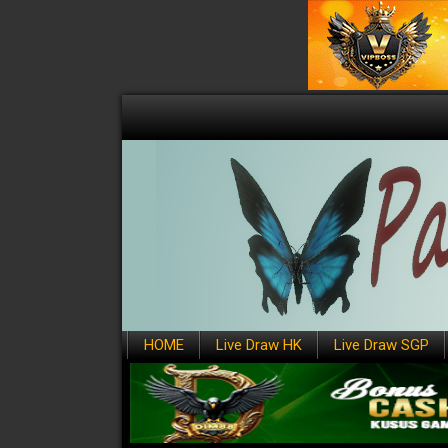
HOME
Live Draw HK
Live Draw SGP