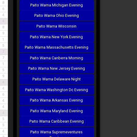
8
Paito Warna Michigan Evening
6
4
Paito Warna Ohio Evening
4
Paito Warna Wisconsin
8
9
Paito Warna New York Evening
1
5
Paito Warna Massachusetts Evening
7
Paito Warna Canberra Morning
7
1
Paito Warna New Jersey Evening
5
9
Paito Warna Delaware Night
4
4
Paito Warna Washington Dc Evening
6
Paito Warna Arkansas Evening
4
4
Paito Warna Maryland Evening
4
5
Paito Warna Caribbean Evening
5
4
Paito Warna Supremeventures