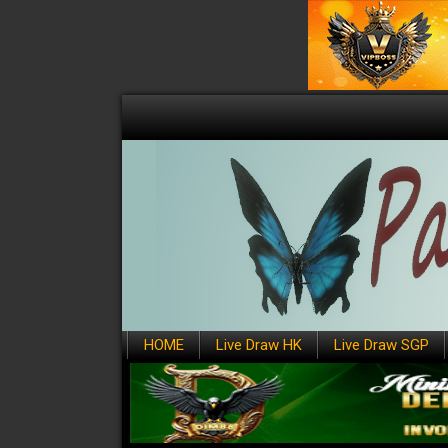
HOME
Live Draw HK
Live Draw SGP