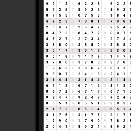
9
2
1
3
4
6
2
2
8
1
6
2
2
8
9
2
5
7
8
9
2
5
7
8
9
2
0
7
5
5
1
0
7
5
5
1
1
8
4
4
9
2
3
5
7
0
8
1
9
7
0
8
2
5
4
7
2
2
5
4
7
2
2
5
4
8
4
7
2
9
8
4
7
2
9
0
0
7
4
5
2
7
9
2
7
3
4
7
2
7
3
3
8
8
0
8
3
8
8
0
8
3
8
8
3
0
1
7
8
3
0
1
7
8
5
3
0
9
0
1
8
9
1
4
7
9
7
1
4
7
3
7
8
0
8
3
7
8
0
8
3
7
8
1
9
6
2
8
1
9
6
2
8
8
3
1
9
3
0
7
7
2
4
1
3
4
2
4
1
3
1
4
4
8
3
1
4
4
8
3
1
4
6
7
1
2
3
6
7
1
2
3
4
1
3
0
6
7
2
9
6
7
1
7
8
6
7
1
9
2
4
7
2
9
2
4
7
2
9
2
4
0
5
5
1
6
0
5
5
1
6
3
8
3
2
1
7
2
9
8
5
1
4
5
8
5
1
3
1
7
5
3
3
1
7
5
3
3
1
7
1
7
9
0
9
1
7
9
0
9
7
8
2
2
0
4
1
5
8
9
2
4
6
8
9
2