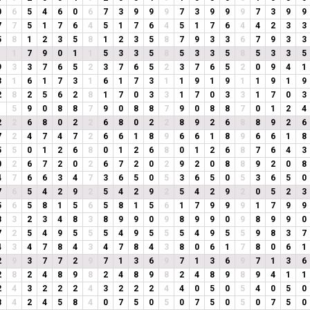
0
6
5
4
6
0
6
7
3
9
9
9
7
3
9
9
9
7
3
9
9
7
7
5
1
7
6
4
5
1
7
6
4
5
1
7
6
4
4
2
3
3
5
8
1
2
3
5
8
1
2
3
5
8
7
9
3
3
6
7
9
3
3
1
1
7
9
0
1
1
5
3
3
5
8
5
3
3
5
8
5
3
3
5
9
3
3
7
6
5
2
3
7
6
5
2
3
7
6
5
2
0
9
4
1
3
1
6
1
7
3
1
6
1
7
3
1
1
9
1
9
1
1
9
1
9
2
8
2
5
6
2
8
1
7
0
3
3
1
7
0
3
3
1
7
0
3
1
5
9
0
8
8
7
9
0
8
8
7
9
0
8
8
7
0
1
2
4
2
2
6
8
0
2
2
6
8
0
2
2
8
9
2
6
8
8
9
2
6
7
2
4
7
4
7
2
6
6
1
8
9
6
6
1
8
9
6
6
1
8
5
5
0
1
2
6
8
0
1
2
6
8
0
1
2
6
8
7
6
4
3
0
2
6
7
2
0
2
6
7
2
0
2
9
2
0
8
8
9
2
0
8
4
7
6
6
3
4
7
3
6
5
0
5
3
6
5
0
5
3
6
5
0
7
6
5
4
2
9
2
5
4
2
9
2
5
4
2
9
2
0
5
2
3
5
6
5
8
1
5
6
5
8
1
5
6
1
7
9
9
9
1
7
9
9
8
3
2
3
4
8
3
8
9
9
0
9
8
9
9
0
9
8
9
9
0
7
2
5
4
9
5
5
5
4
9
5
5
5
4
9
5
5
9
8
3
7
4
3
4
7
8
4
3
4
7
8
4
3
8
0
6
1
7
8
0
6
1
2
9
3
7
7
2
9
7
1
3
6
9
7
1
3
6
9
7
1
3
6
2
8
2
4
8
9
8
2
4
8
9
8
2
4
8
9
8
9
4
1
1
2
4
3
2
2
2
4
3
2
2
2
4
4
0
5
0
5
4
0
5
0
8
4
2
4
5
8
4
0
7
5
0
5
0
7
5
0
5
0
7
5
0