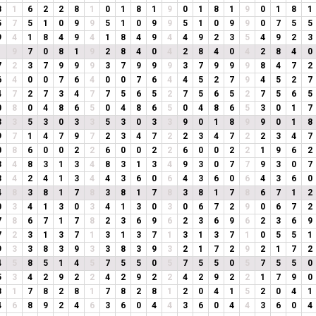
8
1
6
2
2
8
1
0
1
8
1
9
0
1
8
1
9
0
1
8
1
5
7
5
1
0
9
9
5
1
0
9
9
5
1
0
9
9
0
7
5
5
9
4
1
8
4
9
4
1
8
4
9
4
4
9
2
3
5
4
9
2
3
1
9
7
0
8
1
9
2
8
4
0
4
2
8
4
0
4
2
8
4
0
7
2
3
7
9
9
9
3
7
9
9
9
3
7
9
9
9
8
4
7
2
6
4
0
0
7
6
4
0
0
7
6
4
4
5
2
7
9
4
5
2
7
4
7
2
7
3
4
7
7
5
6
5
2
7
5
6
5
2
7
5
6
5
0
8
0
4
8
6
5
0
4
8
6
5
0
4
8
6
5
3
0
1
7
3
3
5
3
0
3
3
5
3
0
3
3
9
0
1
8
9
9
0
1
8
9
7
1
4
7
9
7
2
3
4
7
2
2
3
4
7
2
2
3
4
7
0
8
6
0
0
2
2
6
0
0
2
2
6
0
0
2
2
1
9
6
2
3
4
8
3
1
3
4
8
3
1
3
4
9
3
0
7
7
9
3
0
7
3
4
2
4
1
3
4
4
3
6
0
6
4
3
6
0
6
4
3
6
0
4
8
3
8
1
7
8
3
8
1
7
8
3
8
1
7
8
6
7
1
2
0
3
4
1
3
0
3
4
1
3
0
3
0
6
7
2
9
0
6
7
2
7
8
6
7
1
7
8
2
3
6
9
6
2
3
6
9
6
2
3
6
9
7
2
3
1
3
7
1
3
1
3
7
1
3
1
3
7
1
0
5
5
1
9
3
3
8
3
9
3
3
8
3
9
3
2
1
7
2
9
2
1
7
2
4
5
8
5
1
4
5
7
5
5
0
5
7
5
5
0
5
7
5
5
0
5
3
4
2
9
2
2
4
2
9
2
2
4
2
9
2
2
1
7
9
0
8
1
7
8
2
8
1
7
8
2
8
1
2
0
4
1
5
2
0
4
1
4
6
8
9
2
4
6
3
6
0
4
4
3
6
0
4
4
3
6
0
4