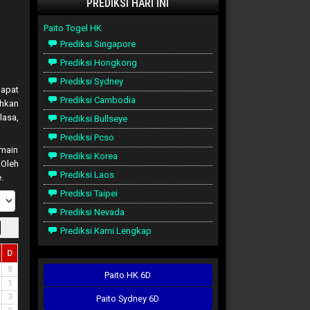
PREDIKSI HARI INI
Paito Togel HK
Prediksi Singapore
Prediksi Hongkong
Prediksi Sydney
dapat
Prediksi Cambodia
ahkan
lasa,
Prediksi Bullseye
Prediksi Pcso
rmain
Prediksi Korea
 Oleh
Prediksi Laos
.
Prediksi Taipei
Prediksi Nevada
Prediksi Kami Lengkap
D
8
Paito HK 6D
1
3
Paito Sydney 6D