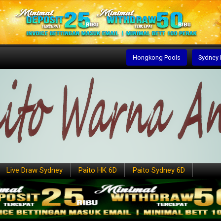
Hongkong Pools
Sydney 
Live Draw Sydney
Paito HK 6D
Paito Sydney 6D