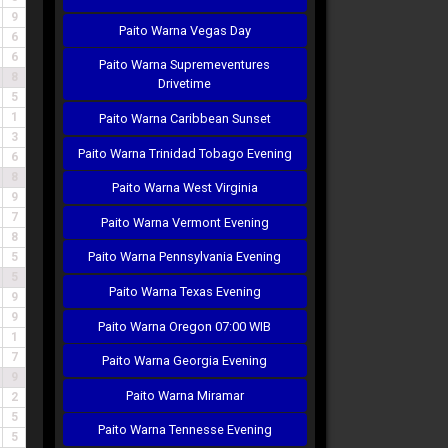
9
Paito Warna Vegas Day
6
6
Paito Warna Supremeventures
8
Drivetime
5
1
Paito Warna Caribbean Sunset
3
Paito Warna Trinidad Tobago Evening
6
8
Paito Warna West Virginia
9
7
Paito Warna Vermont Evening
8
Paito Warna Pennsylvania Evening
5
5
Paito Warna Texas Evening
9
9
Paito Warna Oregon 07:00 WIB
1
7
Paito Warna Georgia Evening
9
Paito Warna Miramar
2
5
Paito Warna Tennesse Evening
5