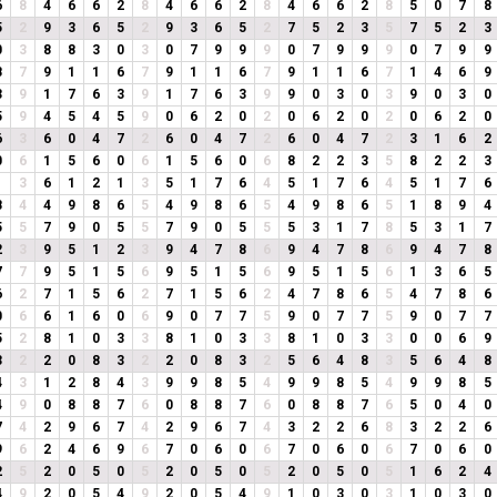
6
8
4
6
6
2
8
4
6
6
2
8
4
6
6
2
8
5
0
7
8
5
2
9
3
6
5
2
9
3
6
5
2
7
5
2
3
5
7
5
2
3
0
3
8
8
3
0
3
0
7
9
9
9
0
7
9
9
9
0
7
9
9
8
7
9
1
1
6
7
9
1
1
6
7
9
1
1
6
7
1
4
6
9
3
9
1
7
6
3
9
1
7
6
3
9
9
0
3
0
3
9
0
3
0
5
9
4
5
4
5
9
0
6
2
0
2
0
6
2
0
2
0
6
2
0
6
3
6
0
4
7
2
6
0
4
7
2
6
0
4
7
2
3
1
6
2
0
6
1
5
6
0
6
1
5
6
0
6
8
2
2
3
5
8
2
2
3
1
3
6
1
2
1
3
5
1
7
6
4
5
1
7
6
4
5
1
7
6
8
4
4
9
8
6
5
4
9
8
6
5
4
9
8
6
5
1
8
9
4
5
5
7
9
0
5
5
7
9
0
5
5
5
3
1
7
8
5
3
1
7
2
3
9
5
1
2
3
9
4
7
8
6
9
4
7
8
6
9
4
7
8
7
7
9
5
1
5
6
9
5
1
5
6
9
5
1
5
6
1
3
6
5
6
2
7
1
5
6
2
7
1
5
6
2
4
7
8
6
5
4
7
8
6
0
6
6
1
6
0
6
9
0
7
7
5
9
0
7
7
5
9
0
7
7
5
2
8
1
0
3
3
8
1
0
3
3
8
1
0
3
3
0
0
6
9
3
2
2
0
8
3
2
2
0
8
3
2
5
6
4
8
3
5
6
4
8
4
3
1
2
8
4
3
9
9
8
5
4
9
9
8
5
4
9
9
8
5
4
9
0
8
8
7
6
0
8
8
7
6
0
8
8
7
6
5
0
4
0
7
4
2
9
6
7
4
2
9
6
7
4
3
2
2
6
8
3
2
2
6
9
6
2
4
6
9
6
7
0
6
0
6
7
0
6
0
6
7
0
6
0
2
5
2
0
5
0
5
2
0
5
0
5
2
0
5
0
5
1
6
2
4
4
9
2
0
5
4
9
2
0
5
4
9
1
0
3
0
3
1
0
3
0