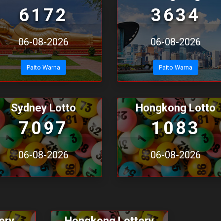
6172
3634
06-08-2026
06-08-2026
Paito Warna
Paito Warna
Sydney Lotto
Hongkong Lotto
7097
1083
06-08-2026
06-08-2026
ery
Hongkong Lottery