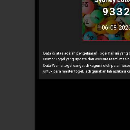
933
06-08-202
Data di atas adalah pengeluaran Togel hari ini ya
Nomor Togel yang update dari website resmi masin
Data Warna togel sangat di kagumi oleh para maste
untuk para master togel. jadi gunakan lah aplikasi k