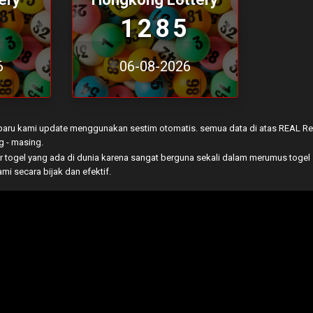
2
1285
6
06-08-2026
ng baru kami update menggunakan sestim otomatis. semua data di atas REAL Re
g - masing.
r togel yang ada di dunia karena sangat berguna sekali dalam merumus togel
ami secara bijak dan efektif.