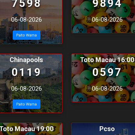
7598
9894
06-08-2026
06-08-2026
Paito Warna
Chinapools
Toto Macau 16:00
0119
0597
06-08-2026
06-08-2026
Paito Warna
Toto Macau 19:00
Pcso