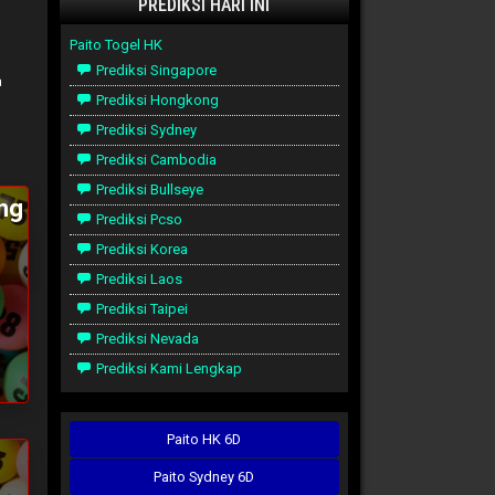
PREDIKSI HARI INI
Paito Togel HK
Prediksi Singapore
a
Prediksi Hongkong
Prediksi Sydney
Prediksi Cambodia
Prediksi Bullseye
ing
Prediksi Pcso
Prediksi Korea
Prediksi Laos
Prediksi Taipei
Prediksi Nevada
Prediksi Kami Lengkap
Paito HK 6D
Paito Sydney 6D