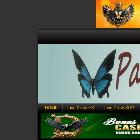
HOME
Live Draw HK
Live Draw SGP