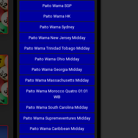
Paito Warna SGP
Paito Warna HK
Paito Warna Sydney
Paito Warna New Jersey Midday
Paito Warna Trinidad Tobago Midday
Paito Warna Ohio Midday
Paito Warna Georgia Midday
Paito Warna Massachusetts Midday
Paito Warna Morocco Quatro 01:01
WIB
Paito Warna South Carolina Midday
Paito Warna Supremeventures Midday
Paito Warna Caribbean Midday