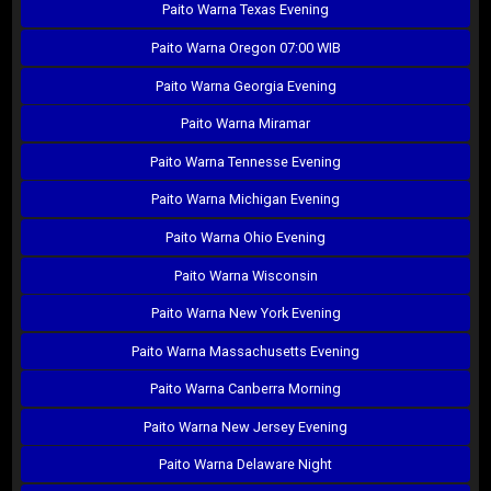
Paito Warna Texas Evening
Paito Warna Oregon 07:00 WIB
Paito Warna Georgia Evening
Paito Warna Miramar
Paito Warna Tennesse Evening
Paito Warna Michigan Evening
Paito Warna Ohio Evening
Paito Warna Wisconsin
Paito Warna New York Evening
Paito Warna Massachusetts Evening
Paito Warna Canberra Morning
Paito Warna New Jersey Evening
Paito Warna Delaware Night