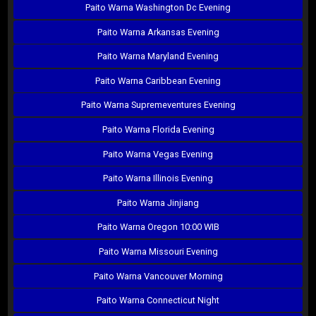
Paito Warna Washington Dc Evening
Paito Warna Arkansas Evening
Paito Warna Maryland Evening
Paito Warna Caribbean Evening
Paito Warna Supremeventures Evening
Paito Warna Florida Evening
Paito Warna Vegas Evening
Paito Warna Illinois Evening
Paito Warna Jinjiang
Paito Warna Oregon 10:00 WIB
Paito Warna Missouri Evening
Paito Warna Vancouver Morning
Paito Warna Connecticut Night