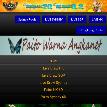
Sydney Pools
LIVE SYDNEY
LIVE SGP
LIVE HK
Hongkong Pools
HOME
Live Draw HK
Live Draw SGP
Live Draw Sydney
Paito HK 6D
Paito Sydney 6D