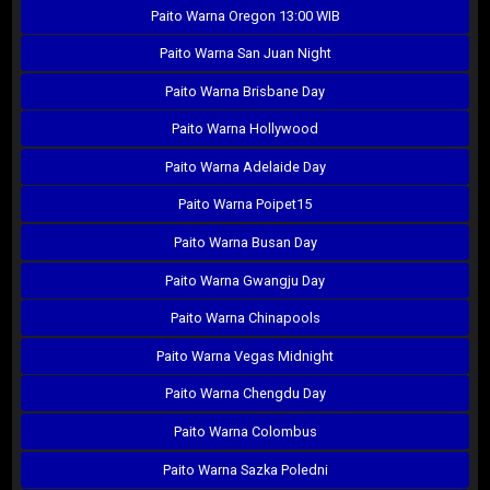
Paito Warna Oregon 13:00 WIB
Paito Warna San Juan Night
Paito Warna Brisbane Day
Paito Warna Hollywood
Paito Warna Adelaide Day
Paito Warna Poipet15
Paito Warna Busan Day
Paito Warna Gwangju Day
Paito Warna Chinapools
Paito Warna Vegas Midnight
Paito Warna Chengdu Day
Paito Warna Colombus
Paito Warna Sazka Poledni