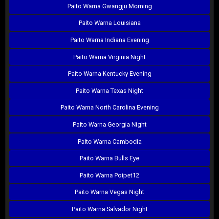
Paito Warna Gwangju Morning
Paito Warna Louisiana
Paito Warna Indiana Evening
Paito Warna Virginia Night
Paito Warna Kentucky Evening
Paito Warna Texas Night
Paito Warna North Carolina Evening
Paito Warna Georgia Night
Paito Warna Cambodia
Paito Warna Bulls Eye
Paito Warna Poipet12
Paito Warna Vegas Night
Paito Warna Salvador Night