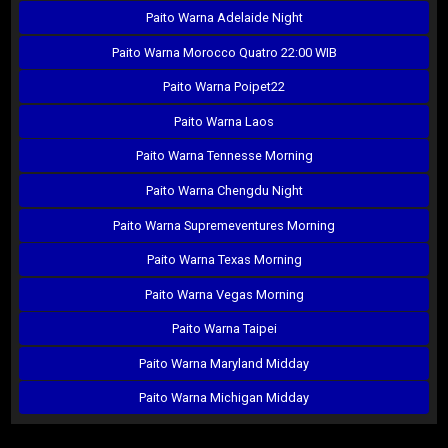
Paito Warna Adelaide Night
Paito Warna Morocco Quatro 22:00 WIB
Paito Warna Poipet22
Paito Warna Laos
Paito Warna Tennesse Morning
Paito Warna Chengdu Night
Paito Warna Supremeventures Morning
Paito Warna Texas Morning
Paito Warna Vegas Morning
Paito Warna Taipei
Paito Warna Maryland Midday
Paito Warna Michigan Midday