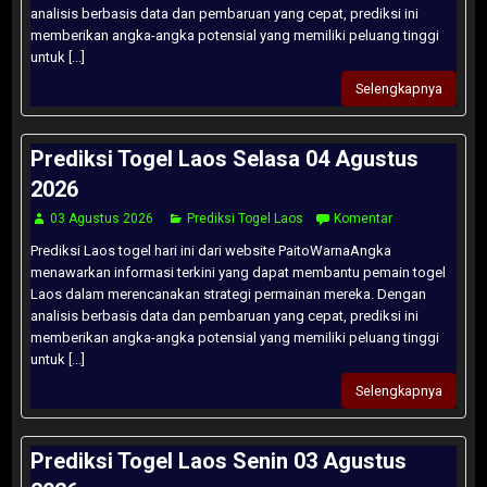
analisis berbasis data dan pembaruan yang cepat, prediksi ini
memberikan angka-angka potensial yang memiliki peluang tinggi
untuk [...]
Selengkapnya
Prediksi Togel Laos Selasa 04 Agustus
2026
03 Agustus 2026
Prediksi Togel Laos
Komentar
Prediksi Laos togel hari ini dari website PaitoWarnaAngka
menawarkan informasi terkini yang dapat membantu pemain togel
Laos dalam merencanakan strategi permainan mereka. Dengan
analisis berbasis data dan pembaruan yang cepat, prediksi ini
memberikan angka-angka potensial yang memiliki peluang tinggi
untuk [...]
Selengkapnya
Prediksi Togel Laos Senin 03 Agustus