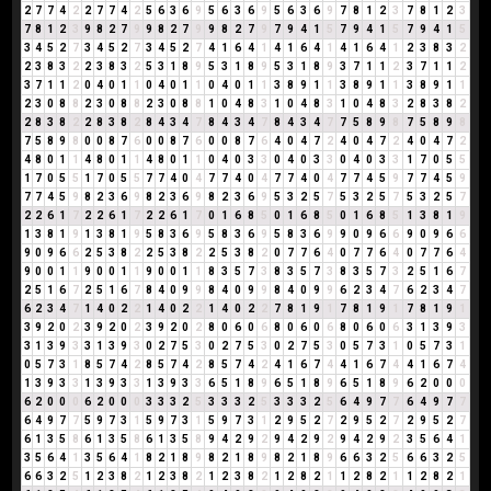
2
7
7
4
2
2
7
7
4
2
5
6
3
6
9
5
6
3
6
9
5
6
3
6
9
7
8
1
2
3
7
8
1
2
3
7
8
1
2
3
9
8
2
7
9
9
8
2
7
9
9
8
2
7
9
7
9
4
1
5
7
9
4
1
5
7
9
4
1
5
3
4
5
2
7
3
4
5
2
7
3
4
5
2
7
4
1
6
4
1
4
1
6
4
1
4
1
6
4
1
2
3
8
3
2
2
3
8
3
2
2
3
8
3
2
5
3
1
8
9
5
3
1
8
9
5
3
1
8
9
3
7
1
1
2
3
7
1
1
2
3
7
1
1
2
0
4
0
1
1
0
4
0
1
1
0
4
0
1
1
3
8
9
1
1
3
8
9
1
1
3
8
9
1
1
2
3
0
8
8
2
3
0
8
8
2
3
0
8
8
1
0
4
8
3
1
0
4
8
3
1
0
4
8
3
2
8
3
8
2
2
8
3
8
2
2
8
3
8
2
8
4
3
4
7
8
4
3
4
7
8
4
3
4
7
7
5
8
9
8
7
5
8
9
8
7
5
8
9
8
0
0
8
7
6
0
0
8
7
6
0
0
8
7
6
4
0
4
7
2
4
0
4
7
2
4
0
4
7
2
4
8
0
1
1
4
8
0
1
1
4
8
0
1
1
0
4
0
3
3
0
4
0
3
3
0
4
0
3
3
1
7
0
5
5
1
7
0
5
5
1
7
0
5
5
7
7
4
0
4
7
7
4
0
4
7
7
4
0
4
7
7
4
5
9
7
7
4
5
9
7
7
4
5
9
8
2
3
6
9
8
2
3
6
9
8
2
3
6
9
5
3
2
5
7
5
3
2
5
7
5
3
2
5
7
2
2
6
1
7
2
2
6
1
7
2
2
6
1
7
0
1
6
8
5
0
1
6
8
5
0
1
6
8
5
1
3
8
1
9
1
3
8
1
9
1
3
8
1
9
5
8
3
6
9
5
8
3
6
9
5
8
3
6
9
9
0
9
6
6
9
0
9
6
6
9
0
9
6
6
2
5
3
8
2
2
5
3
8
2
2
5
3
8
2
0
7
7
6
4
0
7
7
6
4
0
7
7
6
4
9
0
0
1
1
9
0
0
1
1
9
0
0
1
1
8
3
5
7
3
8
3
5
7
3
8
3
5
7
3
2
5
1
6
7
2
5
1
6
7
2
5
1
6
7
8
4
0
9
9
8
4
0
9
9
8
4
0
9
9
6
2
3
4
7
6
2
3
4
7
6
2
3
4
7
1
4
0
2
2
1
4
0
2
2
1
4
0
2
2
7
8
1
9
1
7
8
1
9
1
7
8
1
9
1
3
9
2
0
2
3
9
2
0
2
3
9
2
0
2
8
0
6
0
6
8
0
6
0
6
8
0
6
0
6
3
1
3
9
3
3
1
3
9
3
3
1
3
9
3
0
2
7
5
3
0
2
7
5
3
0
2
7
5
3
0
5
7
3
1
0
5
7
3
1
0
5
7
3
1
8
5
7
4
2
8
5
7
4
2
8
5
7
4
2
4
1
6
7
4
4
1
6
7
4
4
1
6
7
4
1
3
9
3
3
1
3
9
3
3
1
3
9
3
3
6
5
1
8
9
6
5
1
8
9
6
5
1
8
9
6
2
0
0
0
6
2
0
0
0
6
2
0
0
0
3
3
3
2
5
3
3
3
2
5
3
3
3
2
5
6
4
9
7
7
6
4
9
7
7
6
4
9
7
7
5
9
7
3
1
5
9
7
3
1
5
9
7
3
1
2
9
5
2
7
2
9
5
2
7
2
9
5
2
7
6
1
3
5
8
6
1
3
5
8
6
1
3
5
8
9
4
2
9
2
9
4
2
9
2
9
4
2
9
2
3
5
6
4
1
3
5
6
4
1
3
5
6
4
1
8
2
1
8
9
8
2
1
8
9
8
2
1
8
9
6
6
3
2
5
6
6
3
2
5
6
6
3
2
5
1
2
3
8
2
1
2
3
8
2
1
2
3
8
2
1
2
8
2
1
1
2
8
2
1
1
2
8
2
1