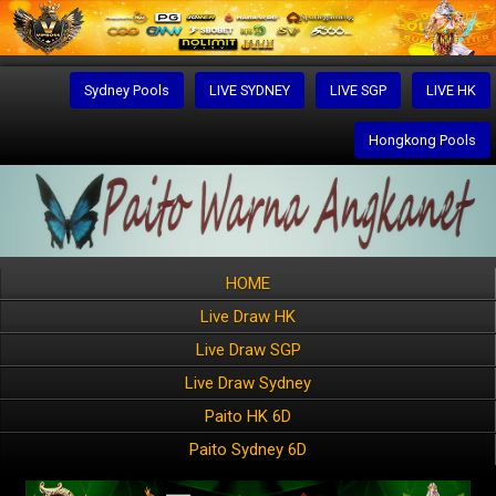
Sydney Pools
LIVE SYDNEY
LIVE SGP
LIVE HK
Hongkong Pools
HOME
Live Draw HK
Live Draw SGP
Live Draw Sydney
Paito HK 6D
Paito Sydney 6D