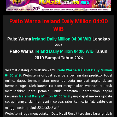
Paito Warna Ireland Daily Million 04:00
WIB
Paito Warna
Ireland Daily Million 04:00 WIB
Lengkap
2026
Paito Warna
Ireland Daily Million 04:00 WIB
Tahun
2019 Sampai Tahun
2026
Selamat datang di Website kami
Paito Warna Ireland Daily Million
04:00 WIB
. Website ini di buat agar para pemain dan prediktor togel
online, dapat bermain atau merumus serta mencari angka dalam
bermain togel. Oleh karena itu kami menyediakan website ini untuk
memudahkan para pemain untuk memantau pergerakan angka
keluaran
Ireland Daily Million 04:00 WIB
yang dapat mereka update
setiap harinya, dari hari senin, selasa, rabu, kamis, jum'at, sabtu dan
02:55:00
minggu setiap pukul
WIB.
Website ini juga menyediakan Data Hasil Result terdahulu kurang lebih