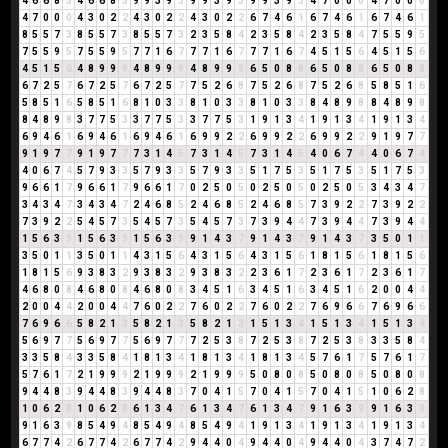
4
6
6
8
5
4
6
6
8
5
9
9
3
9
3
9
9
3
9
3
9
9
3
9
3
4
7
0
0
0
4
7
0
0
0
4
7
0
0
0
4
3
0
2
2
4
3
0
2
2
4
3
0
2
2
6
7
4
6
1
6
7
4
6
1
6
7
4
6
1
8
5
5
7
3
8
5
5
7
3
8
5
5
7
3
2
3
5
8
4
2
3
5
8
4
2
3
5
8
4
7
5
5
9
5
7
5
5
9
5
7
5
5
9
5
7
7
1
6
7
7
7
1
6
7
7
7
1
6
7
4
5
1
5
6
4
5
1
5
6
4
5
1
5
6
4
8
9
9
9
4
8
9
9
9
4
8
9
9
9
6
5
0
8
8
6
5
0
8
8
6
5
0
8
8
6
7
2
5
7
6
7
2
5
7
6
7
2
5
7
7
5
2
6
8
7
5
2
6
8
7
5
2
6
8
5
8
5
1
6
5
8
5
1
6
5
8
5
1
6
8
1
0
3
3
8
1
0
3
3
8
1
0
3
3
8
4
8
9
8
8
4
8
9
8
8
4
8
9
8
3
7
7
5
3
3
7
7
5
3
3
7
7
5
3
1
9
1
3
4
1
9
1
3
4
1
9
1
3
4
6
9
4
6
1
6
9
4
6
1
6
9
4
6
1
6
9
9
2
2
6
9
9
2
2
6
9
9
2
2
9
1
9
7
7
9
1
9
7
7
9
1
9
7
7
7
3
1
4
5
7
3
1
4
5
7
3
1
4
5
4
0
6
7
4
4
0
6
7
4
4
0
6
7
4
5
7
9
3
3
5
7
9
3
3
5
7
9
3
3
5
1
7
5
3
5
1
7
5
3
5
1
7
5
3
9
6
6
1
7
9
6
6
1
7
9
6
6
1
7
0
2
5
0
5
0
2
5
0
5
0
2
5
0
5
3
4
3
4
7
3
4
3
4
7
3
4
3
4
7
2
4
6
8
5
2
4
6
8
5
2
4
6
8
5
7
3
9
2
2
7
3
9
2
2
7
3
9
2
2
5
4
5
7
3
5
4
5
7
3
5
4
5
7
3
7
3
9
4
4
7
3
9
4
4
7
3
9
4
4
1
5
6
3
9
1
5
6
3
9
1
5
6
3
9
9
1
4
3
7
9
1
4
3
7
9
1
4
3
7
3
5
0
1
1
3
5
0
1
1
3
5
0
1
1
4
3
1
5
6
4
3
1
5
6
4
3
1
5
6
1
8
1
5
6
1
8
1
5
6
1
8
1
5
6
9
3
8
3
2
9
3
8
3
2
9
3
8
3
2
2
3
6
1
7
2
3
6
1
7
2
3
6
1
7
4
6
8
0
8
4
6
8
0
8
4
6
8
0
8
3
4
5
1
6
3
4
5
1
6
3
4
5
1
6
2
0
0
4
4
2
0
0
4
4
2
0
0
4
4
7
6
0
2
2
7
6
0
2
2
7
6
0
2
2
7
6
9
6
6
7
6
9
6
6
7
6
9
6
6
5
8
2
1
3
5
8
2
1
3
5
8
2
1
3
1
5
1
3
4
1
5
1
3
4
1
5
1
3
4
5
6
9
7
7
5
6
9
7
7
5
6
9
7
7
7
2
5
3
8
7
2
5
3
8
7
2
5
3
8
3
3
5
8
4
3
3
5
8
4
3
3
5
8
4
1
8
1
3
4
1
8
1
3
4
1
8
1
3
4
5
7
6
1
7
5
7
6
1
7
5
7
6
1
7
2
1
9
9
9
2
1
9
9
9
2
1
9
9
9
5
0
8
0
8
5
0
8
0
8
5
0
8
0
8
9
4
4
8
3
9
4
4
8
3
9
4
4
8
3
7
0
4
1
5
7
0
4
1
5
7
0
4
1
5
1
0
6
2
8
1
0
6
2
8
1
0
6
2
8
6
1
3
4
7
6
1
3
4
7
6
1
3
4
7
9
1
6
3
9
9
1
6
3
9
9
1
6
3
9
8
5
4
9
4
8
5
4
9
4
8
5
4
9
4
1
9
1
3
4
1
9
1
3
4
1
9
1
3
4
6
7
7
4
2
6
7
7
4
2
6
7
7
4
2
9
4
4
0
4
9
4
4
0
4
9
4
4
0
4
3
7
4
7
2