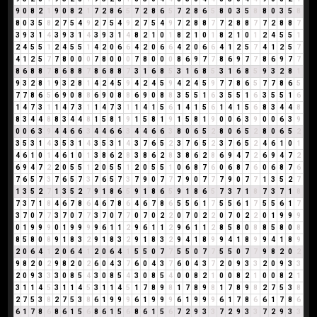
9
0
8
2
1
9
0
8
2
1
7
2
8
6
5
7
2
8
6
5
7
2
8
6
5
8
0
3
5
8
8
0
3
5
8
8
0
3
5
8
2
7
5
4
9
2
7
5
4
9
2
7
5
4
9
7
2
8
8
7
7
2
8
8
7
7
2
8
8
7
3
9
3
1
4
3
9
3
1
4
3
9
3
1
4
8
2
1
0
1
8
2
1
0
1
8
2
1
0
1
2
4
5
5
1
2
4
5
5
1
2
4
5
5
1
4
2
0
6
6
4
2
0
6
6
4
2
0
6
6
4
1
2
5
7
4
1
2
5
7
4
1
2
5
7
7
8
0
0
0
7
8
0
0
0
7
8
0
0
0
8
6
9
7
7
8
6
9
7
7
8
6
9
7
7
8
6
8
8
7
8
6
8
8
7
8
6
8
8
7
3
1
6
8
5
3
1
6
8
5
3
1
6
8
5
9
3
2
8
1
9
3
2
8
1
9
3
2
8
1
4
2
4
5
9
4
2
4
5
9
4
2
4
5
9
7
7
8
6
5
7
7
8
6
5
7
7
8
6
5
6
9
0
8
8
6
9
0
8
8
6
9
0
8
8
3
5
5
1
6
3
5
5
1
6
3
5
5
1
6
1
4
7
3
1
1
4
7
3
1
1
4
7
3
1
1
4
1
5
6
1
4
1
5
6
1
4
1
5
6
8
3
4
4
8
8
3
4
4
8
8
3
4
4
8
1
5
8
1
9
1
5
8
1
9
1
5
8
1
9
0
0
6
3
9
0
0
6
3
9
0
0
6
3
9
4
4
6
6
3
4
4
6
6
3
4
4
6
6
3
8
0
6
5
2
8
0
6
5
2
8
0
6
5
2
3
5
3
1
4
3
5
3
1
4
3
5
3
1
4
3
7
6
5
2
3
7
6
5
2
3
7
6
5
2
4
6
1
0
1
4
6
1
0
1
4
6
1
0
1
3
8
6
2
8
3
8
6
2
8
3
8
6
2
8
6
9
4
7
2
6
9
4
7
2
6
9
4
7
2
2
0
5
5
1
2
0
5
5
1
2
0
5
5
1
0
6
8
7
6
0
6
8
7
6
0
6
8
7
6
7
6
5
7
3
7
6
5
7
3
7
6
5
7
3
7
9
0
7
7
7
9
0
7
7
7
9
0
7
7
1
3
5
2
7
1
3
5
2
7
1
3
5
2
7
9
1
8
6
5
9
1
8
6
5
9
1
8
6
5
7
3
7
1
8
7
3
7
1
8
7
3
7
1
8
4
6
7
8
6
4
6
7
8
6
4
6
7
8
6
5
5
6
1
7
5
5
6
1
7
5
5
6
1
7
3
7
0
7
7
3
7
0
7
7
3
7
0
7
7
0
7
0
2
2
0
7
0
2
2
0
7
0
2
2
0
1
9
9
9
0
1
9
9
9
0
1
9
9
9
9
6
1
1
2
9
6
1
1
2
9
6
1
1
2
8
5
8
0
8
8
5
8
0
8
8
5
8
0
8
9
1
8
3
2
9
1
8
3
2
9
1
8
3
2
9
4
1
8
9
9
4
1
8
9
9
4
1
8
9
2
0
6
4
1
2
0
6
4
1
2
0
6
4
1
5
5
0
7
7
5
5
0
7
7
5
5
0
7
7
9
8
2
0
2
9
8
2
0
2
9
8
2
0
2
6
0
4
3
7
6
0
4
3
7
6
0
4
3
7
2
0
9
3
3
2
0
9
3
3
2
0
9
3
3
3
0
8
5
4
3
0
8
5
4
3
0
8
5
4
0
0
8
2
1
0
0
8
2
1
0
0
8
2
1
3
1
1
4
5
3
1
1
4
5
3
1
1
4
5
1
7
8
9
8
1
7
8
9
8
1
7
8
9
8
2
7
5
3
8
2
7
5
3
8
2
7
5
3
8
6
1
9
9
9
6
1
9
9
9
6
1
9
9
9
6
1
7
8
6
6
1
7
8
6
6
1
7
8
6
8
6
1
5
6
8
6
1
5
6
8
6
1
5
6
7
2
9
3
3
7
2
9
3
3
7
2
9
3
3