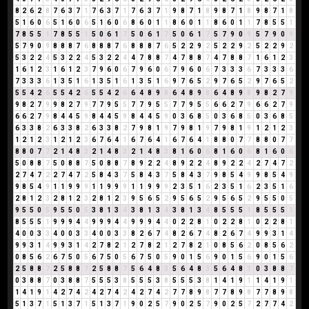
8
2
6
2
8
7
6
3
7
1
7
6
3
7
1
7
6
3
7
1
9
8
7
1
8
9
8
7
1
8
9
8
7
1
8
5
1
6
0
6
5
1
6
0
6
5
1
6
0
6
8
6
0
1
1
8
6
0
1
1
8
6
0
1
1
7
8
5
5
1
7
8
5
5
1
7
8
5
5
1
5
0
6
1
7
5
0
6
1
7
5
0
6
1
7
5
7
9
0
9
5
7
9
0
9
5
7
9
0
9
8
8
8
7
6
8
8
8
7
6
8
8
8
7
6
5
2
2
9
2
5
2
2
9
2
5
2
2
9
2
5
3
2
2
4
5
3
2
2
4
5
3
2
2
4
4
7
8
8
7
4
7
8
8
7
4
7
8
8
7
1
6
1
2
3
1
6
1
2
3
1
6
1
2
3
7
9
6
0
6
7
9
6
0
6
7
9
6
0
6
7
3
3
3
6
7
3
3
3
6
7
3
3
3
6
1
3
5
1
6
1
3
5
1
6
1
3
5
1
6
9
7
6
5
2
9
7
6
5
2
9
7
6
5
2
5
5
4
2
6
5
5
4
2
6
5
5
4
2
6
6
4
8
9
8
6
4
8
9
8
6
4
8
9
8
9
8
2
7
9
9
8
2
7
9
9
8
2
7
9
7
7
9
5
5
7
7
9
5
5
7
7
9
5
5
6
6
2
7
9
6
6
2
7
9
6
6
2
7
9
8
4
4
5
9
8
4
4
5
9
8
4
4
5
9
0
3
6
8
5
0
3
6
8
5
0
3
6
8
5
6
3
3
8
2
6
3
3
8
2
6
3
3
8
2
7
9
8
1
9
7
9
8
1
9
7
9
8
1
9
1
2
1
2
3
1
2
1
2
3
1
2
1
2
3
6
7
6
4
1
6
7
6
4
1
6
7
6
4
1
8
8
0
7
7
8
8
0
7
7
8
8
0
7
7
2
1
4
8
3
2
1
4
8
3
2
1
4
8
3
8
1
6
0
6
8
1
6
0
6
8
1
6
0
6
5
0
8
8
7
5
0
8
8
7
5
0
8
8
7
8
9
2
2
4
8
9
2
2
4
8
9
2
2
4
2
7
4
7
2
2
7
4
7
2
2
7
4
7
2
5
8
4
3
7
5
8
4
3
7
5
8
4
3
7
9
8
5
4
9
9
8
5
4
9
9
8
5
4
9
1
1
9
9
9
1
1
9
9
9
1
1
9
9
9
2
3
5
1
6
2
3
5
1
6
2
3
5
1
6
2
8
1
2
3
2
8
1
2
3
2
8
1
2
3
9
5
6
5
2
9
5
6
5
2
9
5
6
5
2
9
5
5
0
5
9
5
5
0
5
9
5
5
0
5
3
8
1
3
4
3
8
1
3
4
3
8
1
3
4
8
5
5
5
1
8
5
5
5
1
8
5
5
5
1
9
9
9
4
4
9
9
9
4
4
9
9
9
4
4
0
2
2
8
1
0
2
2
8
1
0
2
2
8
1
4
0
0
3
3
4
0
0
3
3
4
0
0
3
3
8
2
6
7
4
8
2
6
7
4
8
2
6
7
4
9
9
3
1
4
9
9
3
1
4
9
9
3
1
4
2
7
8
2
1
2
7
8
2
1
2
7
8
2
1
0
8
5
6
2
0
8
5
6
2
0
8
5
6
2
6
7
5
0
5
6
7
5
0
5
6
7
5
0
5
9
0
1
5
6
9
0
1
5
6
9
0
1
5
6
2
5
8
8
7
2
5
8
8
7
2
5
8
8
7
5
6
4
8
3
5
6
4
8
3
5
6
4
8
3
0
3
8
8
7
0
3
8
8
7
0
3
8
8
7
5
5
5
3
8
5
5
5
3
8
5
5
5
3
8
1
4
1
9
1
1
4
1
9
1
1
4
1
9
1
4
2
7
4
2
4
2
7
4
2
4
2
7
4
2
7
7
8
9
8
7
7
8
9
8
7
7
8
9
8
5
1
3
7
1
5
1
3
7
1
5
1
3
7
1
9
0
2
5
7
9
0
2
5
7
9
0
2
5
7
2
7
7
4
2