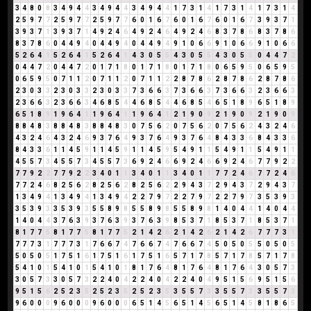
3
4
8
0
8
3
4
9
4
4
3
4
9
4
4
3
4
9
4
4
1
7
3
1
4
1
7
3
1
4
1
7
3
1
4
2
5
9
7
7
2
5
9
7
7
2
5
9
7
7
6
0
1
6
7
6
0
1
6
7
6
0
1
6
7
3
9
3
7
1
3
9
3
7
1
3
9
3
7
1
4
9
2
4
6
4
9
2
4
6
4
9
2
4
6
8
3
7
8
6
8
3
7
8
6
8
3
7
8
6
0
4
4
9
4
0
4
4
9
4
0
4
4
9
4
9
1
0
6
6
9
1
0
6
6
9
1
0
6
6
5
2
6
4
1
5
2
6
4
1
5
2
6
4
1
4
3
0
5
5
4
3
0
5
5
4
3
0
5
5
0
4
4
7
2
0
4
4
7
2
0
4
4
7
2
0
1
7
1
8
0
1
7
1
8
0
1
7
1
8
0
6
5
9
5
0
6
5
9
5
0
6
5
9
5
0
7
1
1
2
0
7
1
1
2
0
7
1
1
2
2
8
7
8
6
2
8
7
8
6
2
8
7
8
6
2
3
0
3
3
2
3
0
3
3
2
3
0
3
3
7
3
6
6
3
7
3
6
6
3
7
3
6
6
3
2
3
6
6
3
2
3
6
6
3
2
3
6
6
3
4
6
8
5
4
4
6
8
5
4
4
6
8
5
4
6
5
1
8
9
6
5
1
8
9
6
5
1
8
9
1
9
6
4
1
1
9
6
4
1
1
9
6
4
1
2
1
9
0
9
2
1
9
0
9
2
1
9
0
9
8
8
4
8
3
8
8
4
8
3
8
8
4
8
3
0
7
5
6
2
0
7
5
6
2
0
7
5
6
2
4
3
2
4
6
4
3
2
4
6
4
3
2
4
6
9
3
7
6
4
9
3
7
6
4
9
3
7
6
4
8
4
3
3
6
8
4
3
3
6
8
4
3
3
6
1
1
4
5
9
1
1
4
5
9
1
1
4
5
9
5
4
9
1
1
5
4
9
1
1
5
4
9
1
1
4
5
5
7
3
4
5
5
7
3
4
5
5
7
3
6
9
2
4
6
6
9
2
4
6
6
9
2
4
6
7
7
9
2
2
7
7
9
2
2
7
7
9
2
2
3
4
0
1
1
3
4
0
1
1
3
4
0
1
1
7
7
2
4
6
7
7
2
4
6
7
7
2
4
6
8
2
5
6
2
8
2
5
6
2
8
2
5
6
2
2
9
4
3
7
2
9
4
3
7
2
9
4
3
7
1
3
4
9
4
1
3
4
9
4
1
3
4
9
4
2
2
7
9
7
2
2
7
9
7
2
2
7
9
7
3
5
3
9
3
3
5
3
9
3
3
5
3
9
3
5
5
8
9
8
5
5
8
9
8
5
5
8
9
8
1
4
0
4
4
1
4
0
4
4
1
4
0
4
4
3
7
6
3
9
3
7
6
3
9
3
7
6
3
9
8
5
3
7
1
8
5
3
7
1
8
5
3
7
1
8
1
7
7
5
8
1
7
7
5
8
1
7
7
5
2
1
4
2
6
2
1
4
2
6
2
1
4
2
6
7
7
7
3
1
7
7
7
3
1
7
7
7
3
1
7
6
6
7
4
7
6
6
7
4
7
6
6
7
4
5
0
5
0
5
5
0
5
0
5
5
0
5
0
5
1
7
5
1
6
1
7
5
1
6
1
7
5
1
6
5
7
1
7
8
5
7
1
7
8
5
7
1
7
8
5
4
1
0
1
5
4
1
0
1
5
4
1
0
1
8
1
7
6
4
8
1
7
6
4
8
1
7
6
4
3
0
5
7
3
3
0
5
7
3
3
0
5
7
3
2
2
4
0
4
2
2
4
0
4
2
2
4
0
4
9
5
1
5
6
9
5
1
5
6
9
5
1
5
6
2
5
2
3
5
2
5
2
3
5
2
5
2
3
5
3
5
5
7
3
3
5
5
7
3
3
5
5
7
3
9
6
0
0
0
9
6
0
0
0
9
6
0
0
0
6
5
1
4
5
6
5
1
4
5
6
5
1
4
5
8
1
8
6
5