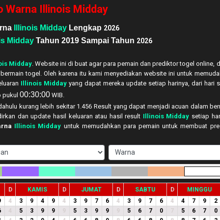
o Warna Illinois Midday
arna
Illinois Midday
Lengkap
2026
ois Midday
Tahun 2019 Sampai Tahun
2026
nois Midday
. Website ini di buat agar para pemain dan prediktor togel online, 
bermain togel. Oleh karena itu kami menyediakan website ini untuk memud
eluaran
Illinois Midday
yang dapat mereka update setiap harinya, dari hari s
00:30:00
p pukul
WIB.
rdahulu kurang lebih sekitar 1.456 Result yang dapat menjadi acuan dalam be
rkan dan update hasil keluaran atau hasil result
Illinois Midday
setiap har
arna
Illinois Midday
untuk memudahkan para pemain untuk membuat pred
D
KAMIS
D
JUMAT
D
SABTU
D
MINGGU
9
4
3
9
4
9
4
3
9
7
6
4
3
9
7
6
4
4
7
9
2
6
4
5
3
9
9
9
5
3
9
9
9
5
6
7
0
7
5
6
7
0