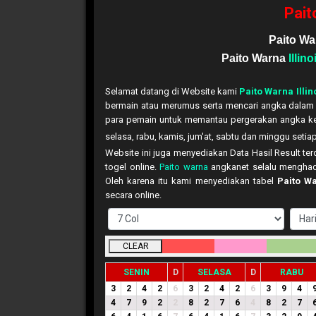
Pait
Paito W
Paito Warna
Illin
Selamat datang di Website kami
Paito Warna Illi
bermain atau merumus serta mencari angka dalam 
para pemain untuk memantau pergerakan angka k
selasa, rabu, kamis, jum'at, sabtu dan minggu setia
Website ini juga menyediakan Data Hasil Result te
togel online.
Paito warna
angkanet selalu menghadi
Oleh karena itu kami menyediakan tabel
Paito W
secara online.
CLEAR
SENIN
D
SELASA
D
RABU
3
2
4
2
6
3
2
4
2
6
3
9
4
4
7
9
2
2
8
2
7
6
4
8
2
7