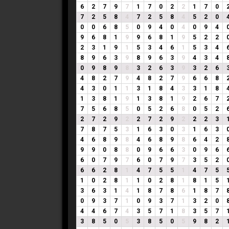
6
2
7
9
7
1
7
0
2
2
1
7
0
7
2
5
8
4
7
2
5
8
4
5
2
0
0
0
6
8
5
0
9
4
0
4
0
9
4
9
6
8
1
9
9
6
8
1
9
5
2
2
2
3
1
9
1
5
3
4
6
1
5
3
4
8
9
6
3
9
8
9
6
3
9
4
3
4
0
9
8
9
8
3
2
6
3
9
3
2
6
4
8
2
7
9
4
8
2
7
9
6
6
8
4
3
0
1
1
3
1
8
4
3
3
1
8
1
3
8
1
9
1
3
8
1
9
2
6
7
7
5
6
8
5
0
5
2
6
8
0
5
2
2
7
2
9
2
2
7
2
9
2
2
2
3
7
8
7
5
3
1
6
3
0
3
1
6
3
4
6
8
9
8
4
6
8
9
8
6
4
2
9
9
0
8
8
0
9
6
6
3
0
9
6
6
0
7
9
7
6
0
7
9
7
3
5
2
6
6
2
8
1
4
7
5
5
1
4
7
5
1
0
2
8
1
1
0
2
8
1
8
1
5
3
6
3
1
4
1
8
7
8
6
1
8
7
0
9
3
7
1
0
9
3
7
1
3
2
0
4
4
6
7
4
3
5
7
1
8
3
5
7
3
8
5
0
5
3
8
5
0
5
9
8
2