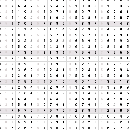
4
4
3
2
9
4
4
6
6
8
9
8
6
6
8
9
8
8
7
6
3
8
3
7
6
4
2
6
7
6
4
2
6
1
0
3
5
8
1
0
3
5
4
4
3
1
9
4
4
8
0
7
1
8
8
0
7
1
8
0
7
6
1
7
4
5
1
0
4
4
5
1
0
4
4
5
2
8
7
6
5
2
8
7
5
5
1
3
0
5
5
7
8
8
7
6
7
8
8
7
6
5
4
4
3
3
1
2
1
1
4
5
2
1
1
4
5
4
7
9
8
8
4
7
9
8
9
5
1
0
5
9
5
2
6
7
1
8
2
6
7
1
8
8
2
9
1
8
9
8
2
2
4
6
8
2
2
4
6
6
8
9
2
2
6
8
9
2
4
4
6
5
0
4
4
6
4
3
8
2
6
4
3
8
2
8
6
6
5
9
9
2
1
3
6
9
2
1
3
6
9
7
5
6
6
3
7
5
6
6
9
8
9
1
8
9
8
0
6
3
6
9
0
6
3
6
9
7
6
4
1
8
4
2
3
9
3
3
2
3
9
3
3
5
2
1
7
8
5
2
1
7
9
6
8
3
6
9
6
2
2
4
1
5
2
2
4
1
5
6
7
9
4
4
8
9
2
6
1
7
9
2
6
1
7
5
2
6
6
3
5
2
6
6
6
2
9
3
5
6
2
9
0
1
0
1
9
0
1
0
1
3
5
1
3
0
1
8
2
9
4
4
8
2
9
4
4
1
2
9
9
9
1
2
9
9
4
1
2
7
6
4
1
1
0
4
9
4
1
0
4
9
4
0
7
4
6
1
5
1
4
4
0
4
1
4
4
0
4
4
6
8
7
6
4
6
8
7
8
3
6
5
4
8
3
0
7
9
1
1
0
7
9
1
1
9
4
9
7
5
5
7
9
7
2
9
7
9
7
2
9
2
8
8
9
8
2
8
8
9
8
7
3
3
8
8
7
6
0
8
8
7
6
0
8
8
7
0
0
4
5
1
8
0
5
9
1
1
0
5
9
1
1
3
9
2
8
1
3
9
2
8
8
5
6
2
6
8
5
7
8
6
2
8
7
8
6
2
8
6
2
7
9