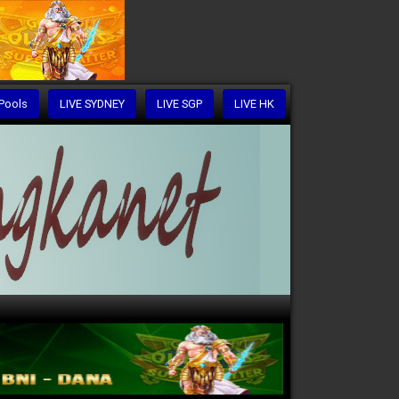
Pools
LIVE SYDNEY
LIVE SGP
LIVE HK