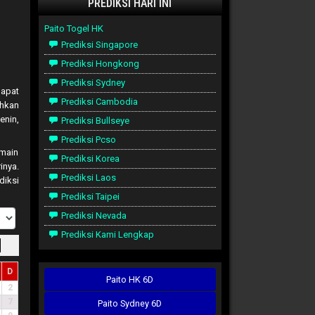
PREDIKSI HARI INI
Paito Togel HK
Prediksi Singapore
Prediksi Hongkong
Prediksi Sydney
dapat
Prediksi Cambodia
ahkan
enin,
Prediksi Bullseye
Prediksi Pcso
rmain
Prediksi Korea
inya.
Prediksi Laos
iksi
Prediksi Taipei
Prediksi Nevada
Prediksi Kami Lengkap
D
Paito HK 6D
2
7
Paito Sydney 6D