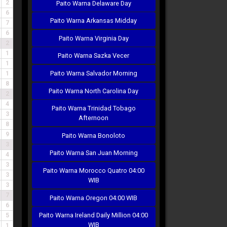
2
Paito Warna Delaware Day
6
Paito Warna Arkansas Midday
7
6
Paito Warna Virginia Day
2
1
Paito Warna Sazka Vecer
1
Paito Warna Salvador Morning
1
8
Paito Warna North Carolina Day
2
4
Paito Warna Trinidad Tobago
3
Afternoon
8
9
Paito Warna Bonoloto
3
Paito Warna San Juan Morning
4
3
Paito Warna Morocco Quatro 04:00
3
WIB
3
7
Paito Warna Oregon 04:00 WIB
6
Paito Warna Ireland Daily Million 04:00
5
WIB
1