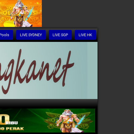
Pools
LIVE SYDNEY
LIVE SGP
LIVE HK