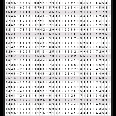
3
0
3
6
9
3
8
9
5
5
3
8
9
5
5
7
9
2
1
3
7
9
2
1
3
8
6
5
0
5
8
6
5
0
5
6
7
4
0
4
6
7
4
0
4
5
7
0
5
5
5
7
0
5
5
2
6
5
4
9
2
6
5
4
9
4
5
8
2
1
4
5
8
2
1
1
6
1
8
9
1
6
1
8
9
3
5
7
5
3
3
5
7
5
3
9
1
7
9
7
9
1
7
9
7
8
9
6
6
3
8
9
6
6
3
2
4
4
0
4
2
4
4
0
4
6
0
9
0
9
6
0
9
0
9
0
7
4
5
9
0
7
4
5
9
8
7
9
1
1
8
7
9
1
1
6
6
8
9
8
6
6
8
9
8
8
3
1
2
3
8
3
1
2
3
2
4
6
1
7
2
4
6
1
7
7
1
0
7
7
7
1
0
7
7
4
8
2
5
7
4
8
2
5
7
1
2
1
3
4
1
2
1
3
4
7
8
4
2
6
7
8
4
2
6
2
0
9
0
9
2
0
9
0
9
4
9
8
4
3
4
9
8
4
3
1
5
3
8
2
1
5
3
8
2
6
2
5
0
5
6
2
5
0
5
6
3
1
8
9
6
3
1
8
9
9
2
9
5
5
9
2
9
5
5
1
1
4
8
3
1
1
4
8
3
3
2
8
7
6
3
2
8
7
6
5
7
4
2
6
5
7
4
2
6
8
3
9
9
9
8
3
9
9
9
9
6
3
9
3
9
6
3
9
3
5
9
5
1
6
5
9
5
1
6
7
1
4
1
5
7
1
4
1
5
2
1
7
2
9
2
1
7
2
9
0
8
5
3
8
0
8
5
3
8
3
8
6
5
2
3
8
6
5
2
9
2
0
4
4
9
2
0
4
4
2
5
1
3
4
2
5
1
3
4
9
9
0
2
2
9
9
0
2
2
7
2
0
7
7
7
2
0
7
7
7
6
3
6
9
7
6
3
6
9
7
0
2
2
4
7
0
2
2
4
5
5
6
2
8
5
5
6
2
8
1
0
1
2
3
1
0
1
2
3
0
6
4
4
8
0
6
4
4
8
6
8
4
3
7
6
8
4
3
7
9
7
2
6
8
9
7
2
6
8
4
0
5
8
4
4
0
5
8
4
7
3
6
6
3
7
3
6
6
3
4
6
9
1
1
4
6
9
1
1
7
5
4
0
4
7
5
4
0
4
9
8
8
0
8
9
8
8
0
8
0
2
7
7
5
0
2
7
7
5
4
9
6
9
6
4
9
6
9
6
7
4
4
9
4
7
4
4
9
4
2
3
4
3
7
2
3
4
3
7
8
4
0
6
6
8
4
0
6
6
5
6
1
4
5
5
6
1
4
5
4
2
5
7
3
4
2
5
7
3
6
8
7
1
8
6
8
7
1
8
3
6
0
6
6
3
6
0
6
6
1
2
0
0
0
1
2
0
0
0
4
6
4
1
5
4
6
4
1
5
2
2
4
3
7
2
2
4
3
7
2
0
5
0
5
2
0
5
0
5
9
2
2
8
1
9
2
2
8
1
8
0
5
4
9
8
0
5
4
9
3
4
1
3
4
3
4
1
3
4
4
8
9
9
9
4
8
9
9
9
7
8
7
0
7
7
8
7
0
7
5
4
9
4
4
5
4
9
4
4
2
4
6
1
7
2
4
6
1
7
8
1
6
9
6
8
1
6
9
6
7
1
2
8
1
7
1
2
8
1
3
4
2
6
8
3
4
2
6
8
1
0
2
6
8
1
0
2
6
8
8
7
3
9
3
8
7
3
9
3
9
1
0
9
9
9
1
0
9
9
4
4
8
0
8
4
4
8
0
8
0
3
8
1
9
0
3
8
1
9
5
3
4
4
8
5
3
4
4
8
6
5
0
8
8
6
5
0
8
8
1
0
9
0
9
1
0
9
0
9
6
0
5
8
4
6
0
5
8
4
3
2
3
5
8
3
2
3
5
8
8
9
3
6
9
8
9
3
6
9
2
1
1
6
7
2
1
1
6
7
4
0
4
9
4
4
0
4
9
4
6
4
5
0
5