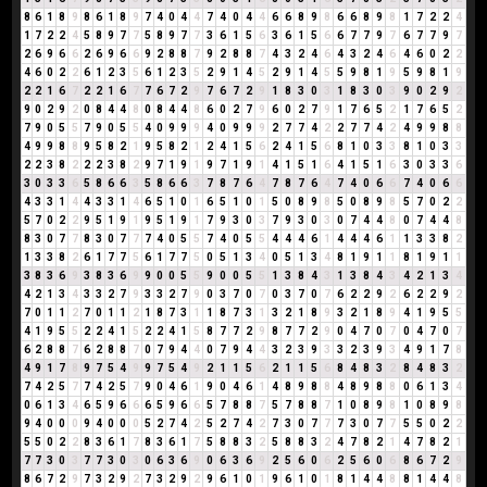
8
6
1
8
9
8
6
1
8
9
7
4
0
4
4
7
4
0
4
4
6
6
8
9
8
6
6
8
9
8
1
7
2
2
4
1
7
2
2
4
5
8
9
7
7
5
8
9
7
7
3
6
1
5
6
3
6
1
5
6
6
7
7
9
7
6
7
7
9
7
2
6
9
6
6
2
6
9
6
6
9
2
8
8
7
9
2
8
8
7
4
3
2
4
6
4
3
2
4
6
4
6
0
2
2
4
6
0
2
2
6
1
2
3
5
6
1
2
3
5
2
9
1
4
5
2
9
1
4
5
5
9
8
1
9
5
9
8
1
9
2
2
1
6
7
2
2
1
6
7
7
6
7
2
9
7
6
7
2
9
1
8
3
0
3
1
8
3
0
3
9
0
2
9
2
9
0
2
9
2
0
8
4
4
8
0
8
4
4
8
6
0
2
7
9
6
0
2
7
9
1
7
6
5
2
1
7
6
5
2
7
9
0
5
5
7
9
0
5
5
4
0
9
9
9
4
0
9
9
9
2
7
7
4
2
2
7
7
4
2
4
9
9
8
8
4
9
9
8
8
9
5
8
2
1
9
5
8
2
1
2
4
1
5
6
2
4
1
5
6
8
1
0
3
3
8
1
0
3
3
2
2
3
8
2
2
2
3
8
2
9
7
1
9
1
9
7
1
9
1
4
1
5
1
6
4
1
5
1
6
3
0
3
3
6
3
0
3
3
6
5
8
6
6
3
5
8
6
6
3
7
8
7
6
4
7
8
7
6
4
7
4
0
6
6
7
4
0
6
6
4
3
3
1
4
4
3
3
1
4
6
5
1
0
1
6
5
1
0
1
5
0
8
9
8
5
0
8
9
8
5
7
0
2
2
5
7
0
2
2
9
5
1
9
1
9
5
1
9
1
7
9
3
0
3
7
9
3
0
3
0
7
4
4
8
0
7
4
4
8
8
3
0
7
7
8
3
0
7
7
7
4
0
5
5
7
4
0
5
5
4
4
4
6
1
4
4
4
6
1
1
3
3
8
2
1
3
3
8
2
6
1
7
7
5
6
1
7
7
5
0
5
1
3
4
0
5
1
3
4
8
1
9
1
1
8
1
9
1
1
3
8
3
6
9
3
8
3
6
9
9
0
0
5
5
9
0
0
5
5
1
3
8
4
3
1
3
8
4
3
4
2
1
3
4
4
2
1
3
4
3
3
2
7
9
3
3
2
7
9
0
3
7
0
7
0
3
7
0
7
6
2
2
9
2
6
2
2
9
2
7
0
1
1
2
7
0
1
1
2
1
8
7
3
1
1
8
7
3
1
3
2
1
8
9
3
2
1
8
9
4
1
9
5
5
4
1
9
5
5
2
2
4
1
5
2
2
4
1
5
8
7
7
2
9
8
7
7
2
9
0
4
7
0
7
0
4
7
0
7
6
2
8
8
7
6
2
8
8
7
0
7
9
4
4
0
7
9
4
4
3
2
3
9
3
3
2
3
9
3
4
9
1
7
8
4
9
1
7
8
9
7
5
4
9
9
7
5
4
9
2
1
1
5
6
2
1
1
5
6
8
4
8
3
2
8
4
8
3
2
7
4
2
5
7
7
4
2
5
7
9
0
4
6
1
9
0
4
6
1
4
8
9
8
8
4
8
9
8
8
0
6
1
3
4
0
6
1
3
4
6
5
9
6
6
6
5
9
6
6
5
7
8
8
7
5
7
8
8
7
1
0
8
9
8
1
0
8
9
8
9
4
0
0
0
9
4
0
0
0
5
2
7
4
2
5
2
7
4
2
7
3
0
7
7
7
3
0
7
7
5
5
0
2
2
5
5
0
2
2
8
3
6
1
7
8
3
6
1
7
5
8
8
3
2
5
8
8
3
2
4
7
8
2
1
4
7
8
2
1
7
7
3
0
3
7
7
3
0
3
0
6
3
6
9
0
6
3
6
9
2
5
6
0
6
2
5
6
0
6
8
6
7
2
9
8
6
7
2
9
7
3
2
9
2
7
3
2
9
2
9
6
1
0
1
9
6
1
0
1
8
1
4
4
8
8
1
4
4
8