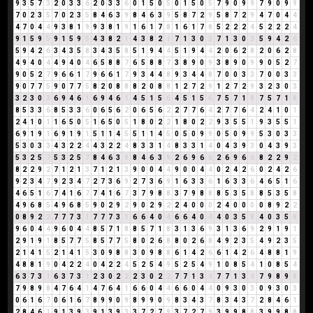
9
3
5
7
3
2
0
3
3
6
2
0
3
3
6
0
1
5
0
5
0
1
5
0
5
7
9
0
9
9
7
9
0
9
9
7
0
2
3
5
7
0
2
3
5
8
4
6
3
9
8
4
6
3
9
5
8
7
2
9
5
8
7
2
9
4
7
0
4
4
4
7
0
4
4
9
3
8
1
9
9
3
8
1
9
1
6
1
7
8
1
6
1
7
8
5
2
2
2
4
5
2
2
2
4
9
1
5
9
5
9
1
5
9
5
4
3
8
2
1
4
3
8
2
1
7
1
3
0
3
7
1
3
0
3
5
9
4
2
6
5
9
4
2
6
3
4
3
5
8
3
4
3
5
8
5
1
9
4
4
5
1
9
4
4
2
0
6
2
8
2
0
6
2
8
4
9
4
0
4
4
9
4
0
4
6
5
8
8
7
6
5
8
8
7
3
8
9
0
9
3
8
9
0
9
9
0
5
2
7
9
0
5
2
7
9
6
6
1
7
9
6
6
1
7
9
3
4
4
8
9
3
4
4
8
7
0
0
3
3
7
0
0
3
3
9
0
7
7
5
9
0
7
7
5
8
2
0
8
8
8
2
0
8
8
1
2
7
2
9
1
2
7
2
9
3
2
3
0
3
3
2
3
0
3
6
9
4
6
1
6
9
4
6
1
4
5
1
5
6
4
5
1
5
6
7
5
7
1
8
7
5
7
1
8
8
5
3
3
6
8
5
3
3
6
0
6
5
6
2
0
6
5
6
2
2
7
7
6
4
2
7
7
6
4
2
4
1
0
1
2
4
1
0
1
1
6
5
0
5
1
6
5
0
5
1
8
0
2
2
1
8
0
2
2
9
3
5
5
1
9
3
5
5
1
6
9
1
9
1
6
9
1
9
1
5
1
1
4
5
5
1
1
4
5
0
5
0
9
9
0
5
0
9
9
5
3
0
3
3
5
3
0
3
3
4
3
2
2
4
4
3
2
2
4
8
3
3
1
4
8
3
3
1
4
0
4
3
9
3
0
4
3
9
3
5
3
2
5
7
5
3
2
5
7
8
4
6
3
9
8
4
6
3
9
2
6
9
6
6
2
6
9
6
6
8
2
2
9
2
8
2
2
9
2
7
1
2
1
3
7
1
2
1
3
9
0
0
4
4
9
0
0
4
4
0
2
4
2
6
0
2
4
2
6
9
2
3
4
7
9
2
3
4
7
2
7
3
6
9
2
7
3
6
9
1
6
3
3
6
1
6
3
3
6
4
6
5
1
6
4
6
5
1
6
7
4
1
6
7
7
4
1
6
7
3
7
9
8
8
3
7
9
8
8
8
5
3
5
8
8
5
3
5
8
4
9
6
8
5
4
9
6
8
5
9
0
2
9
2
9
0
2
9
2
2
4
0
0
0
2
4
0
0
0
0
8
9
2
2
0
8
9
2
2
7
7
7
3
1
7
7
7
3
1
6
6
4
0
4
6
6
4
0
4
4
0
3
5
8
4
0
3
5
8
9
6
0
4
4
9
6
0
4
4
8
5
7
1
8
8
5
7
1
8
3
1
3
6
9
3
1
3
6
9
2
9
1
9
1
2
9
1
9
1
8
5
7
7
5
8
5
7
7
5
8
0
2
6
8
8
0
2
6
8
4
9
2
3
5
4
9
2
3
5
2
1
4
1
5
2
1
4
1
5
3
0
9
8
8
3
0
9
8
8
6
1
4
2
6
6
1
4
2
6
4
8
8
1
9
4
8
8
1
9
0
4
2
2
4
0
4
2
2
4
5
2
5
4
9
5
2
5
4
9
1
0
8
5
4
1
0
8
5
4
6
3
7
3
1
6
3
7
3
1
2
3
0
2
2
2
3
0
2
2
7
7
1
3
4
7
7
1
3
4
7
9
8
9
8
7
9
8
9
8
4
7
6
4
1
4
7
6
4
1
6
6
0
4
4
6
6
0
4
4
0
9
3
0
3
0
9
3
0
3
0
6
1
6
7
0
6
1
6
7
8
9
9
0
9
8
9
9
0
9
8
3
4
3
7
8
3
4
3
7
2
8
4
6
1
2
8
4
6
1
9
1
3
9
3
9
1
3
9
3
3
7
2
7
9
3
7
2
7
9
3
9
9
8
8
3
9
9
8
8