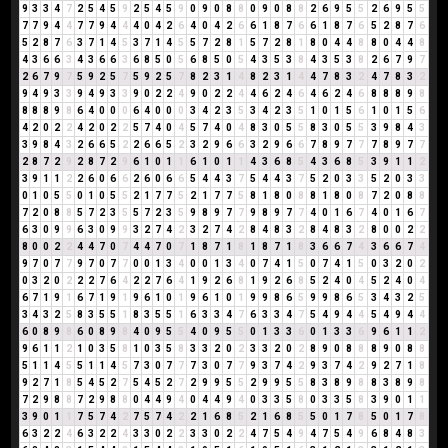
9
3
3
4
7
2
5
4
5
9
2
5
4
5
9
0
9
0
8
8
0
9
0
8
8
2
6
9
5
5
2
6
9
5
5
7
7
9
4
4
7
7
9
4
4
4
0
4
2
6
4
0
4
2
6
6
1
8
7
6
6
1
8
7
6
5
2
8
7
6
5
2
8
7
6
3
7
1
4
5
3
7
1
4
5
5
7
2
8
1
5
7
2
8
1
8
0
4
4
8
8
0
4
4
8
4
3
6
6
3
4
3
6
6
3
6
8
5
0
5
6
8
5
0
5
4
3
5
3
8
4
3
5
3
8
2
6
7
9
7
2
6
7
9
7
5
9
2
5
7
5
9
2
5
7
8
2
3
1
4
8
2
3
1
4
4
7
8
3
2
4
7
8
3
2
9
4
9
3
3
9
4
9
3
3
9
0
2
2
4
9
0
2
2
4
4
6
2
4
6
4
6
2
4
6
8
8
8
9
8
8
8
8
9
8
6
4
0
0
0
6
4
0
0
0
3
4
2
3
5
3
4
2
3
5
1
0
1
5
6
1
0
1
5
6
4
2
0
2
2
4
2
0
2
2
5
7
4
0
4
5
7
4
0
4
8
3
0
5
5
8
3
0
5
5
3
9
8
4
3
3
9
8
4
3
2
6
6
5
2
2
6
6
5
2
3
2
9
6
6
3
2
9
6
6
7
8
9
7
7
7
8
9
7
7
2
8
7
2
9
2
8
7
2
9
6
1
0
1
1
6
1
0
1
1
4
3
6
8
5
4
3
6
8
5
3
9
1
1
2
3
9
1
1
2
2
6
0
6
6
2
6
0
6
6
5
4
4
3
7
5
4
4
3
7
5
2
0
3
3
5
2
0
3
3
0
1
0
5
5
0
1
0
5
5
2
1
7
7
5
2
1
7
7
5
8
1
8
0
8
8
1
8
0
8
7
2
0
8
8
7
2
0
8
8
5
7
2
3
5
5
7
2
3
5
9
8
9
7
7
9
8
9
7
7
4
0
1
6
7
4
0
1
6
7
6
3
0
9
9
6
3
0
9
9
3
2
7
4
2
3
2
7
4
2
8
4
8
3
2
8
4
8
3
2
8
0
0
2
2
8
0
0
2
2
4
4
7
0
7
4
4
7
0
7
1
8
7
1
8
1
8
7
1
8
3
6
6
7
4
3
6
6
7
4
9
7
0
7
7
9
7
0
7
7
0
0
1
3
4
0
0
1
3
4
0
7
4
1
5
0
7
4
1
5
0
3
2
0
2
0
3
2
0
2
2
2
7
6
4
2
2
7
6
4
1
9
2
6
8
1
9
2
6
8
5
2
4
0
4
5
2
4
0
4
6
7
1
9
1
6
7
1
9
1
9
6
1
0
1
9
6
1
0
1
9
9
8
6
5
9
9
8
6
5
3
4
3
2
5
3
4
3
2
5
8
3
5
5
1
8
3
5
5
1
6
3
3
4
7
6
3
3
4
7
5
4
9
4
4
5
4
9
4
4
6
0
8
9
8
6
0
8
9
8
4
0
9
5
5
4
0
9
5
5
0
1
3
3
6
0
1
3
3
6
9
6
1
1
2
9
6
1
1
2
1
0
3
5
8
1
0
3
5
8
3
3
2
0
2
3
3
2
0
2
8
9
0
8
8
8
9
0
8
8
5
1
1
4
5
5
1
1
4
5
7
3
0
7
7
7
3
0
7
7
9
3
7
4
2
9
3
7
4
2
9
2
7
1
8
9
2
7
1
8
5
4
5
2
7
5
4
5
2
7
2
9
9
5
5
2
9
9
5
5
8
3
8
9
8
8
3
8
9
8
7
2
9
8
8
7
2
9
8
8
0
4
4
9
4
0
4
4
9
4
0
3
3
5
8
0
3
3
5
8
3
9
0
1
1
3
9
0
1
1
7
5
7
4
2
7
5
7
4
2
2
1
6
8
5
2
1
6
8
5
5
0
1
7
8
5
0
1
7
8
6
3
2
2
4
6
3
2
2
4
3
3
0
2
2
3
3
0
2
2
4
7
5
4
9
4
7
5
4
9
6
8
4
8
3