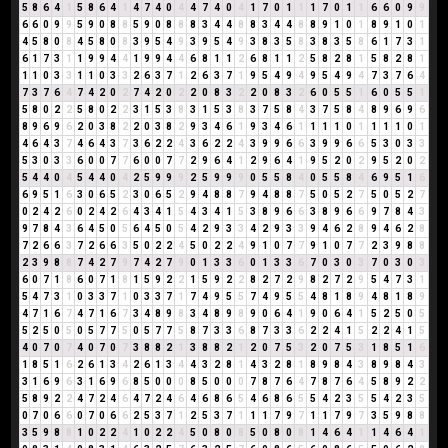
5
8
6
4
1
5
8
6
4
1
4
7
4
0
4
4
7
4
0
4
1
7
0
1
1
1
7
0
1
1
6
6
0
9
9
6
6
0
9
9
5
9
0
8
8
5
9
0
8
8
8
3
4
4
8
8
3
4
4
8
8
9
1
0
1
8
9
1
0
1
4
5
8
0
8
4
5
8
0
8
3
9
5
4
9
3
9
5
4
9
3
8
3
5
8
3
8
3
5
8
6
1
7
3
1
6
1
7
3
1
1
9
9
4
4
1
9
9
4
4
6
8
1
1
2
6
8
1
1
2
5
8
2
8
1
5
8
2
8
1
1
1
0
3
3
1
1
0
3
3
2
6
3
7
1
2
6
3
7
1
9
5
4
9
4
9
5
4
9
4
7
3
7
6
4
7
3
7
6
4
7
4
2
0
2
7
4
2
0
2
2
0
8
3
2
2
0
8
3
2
6
0
5
5
1
6
0
5
5
1
5
8
0
2
2
5
8
0
2
2
3
1
5
3
8
3
1
5
3
8
3
7
5
8
4
3
7
5
8
4
8
9
6
9
6
8
9
6
9
6
2
0
3
8
2
2
0
3
8
2
9
3
4
6
1
9
3
4
6
1
1
1
1
0
1
1
1
1
0
1
4
6
4
3
7
4
6
4
3
7
3
6
2
2
4
3
6
2
2
4
3
9
9
6
6
3
9
9
6
6
5
3
0
3
3
5
3
0
3
3
6
0
0
7
7
6
0
0
7
7
2
9
6
4
1
2
9
6
4
1
9
5
2
0
2
9
5
2
0
2
5
4
4
0
4
5
4
4
0
4
2
5
9
9
9
2
5
9
9
9
0
5
5
8
4
0
5
5
8
4
6
9
5
1
6
6
9
5
1
6
3
0
6
5
2
3
0
6
5
2
9
4
8
8
7
9
4
8
8
7
5
0
5
2
7
5
0
5
2
7
0
2
4
2
6
0
2
4
2
6
4
3
4
1
5
4
3
4
1
5
3
8
9
6
6
3
8
9
6
6
9
7
8
4
3
9
7
8
4
3
6
4
5
0
5
6
4
5
0
5
4
2
9
3
3
4
2
9
3
3
9
4
6
2
8
9
4
6
2
8
7
2
6
6
3
7
2
6
6
3
5
0
2
2
4
5
0
2
2
4
9
1
0
7
7
9
1
0
7
7
2
3
9
8
8
2
3
9
8
8
7
4
2
7
9
7
4
2
7
9
0
1
3
3
6
0
1
3
3
6
7
0
3
0
3
7
0
3
0
3
6
0
7
1
8
6
0
7
1
8
1
5
9
2
2
1
5
9
2
2
8
2
7
2
9
8
2
7
2
9
5
4
7
3
1
5
4
7
3
1
0
3
3
7
1
0
3
3
7
1
7
4
9
5
5
7
4
9
5
5
4
8
1
8
9
4
8
1
8
9
4
7
1
6
7
4
7
1
6
7
3
4
8
9
8
3
4
8
9
8
9
0
6
4
1
9
0
6
4
1
5
2
5
0
5
5
2
5
0
5
0
5
7
7
5
0
5
7
7
5
8
7
3
3
6
8
7
3
3
6
2
2
4
1
5
2
2
4
1
5
4
0
7
0
7
4
0
7
0
7
3
8
8
2
1
3
8
8
2
1
2
0
7
5
3
2
0
7
5
3
1
8
5
1
6
1
8
5
1
6
2
6
1
3
4
2
6
1
3
4
4
3
2
8
1
4
3
2
8
1
8
9
8
4
3
8
9
8
4
3
3
1
6
9
6
3
1
6
9
6
8
5
0
0
0
8
5
0
0
0
7
8
7
6
4
7
8
7
6
4
5
8
9
2
2
5
8
9
2
2
4
7
2
4
6
4
7
2
4
6
4
6
8
6
5
4
6
8
6
5
5
4
2
3
5
5
4
2
3
5
0
7
0
6
6
0
7
0
6
6
2
5
3
7
1
2
5
3
7
1
1
1
7
9
7
1
1
7
9
7
3
5
9
8
8
3
5
9
8
8
1
0
2
2
4
1
0
2
2
4
5
0
8
0
8
5
0
8
0
8
1
4
6
4
1
1
4
6
4
1