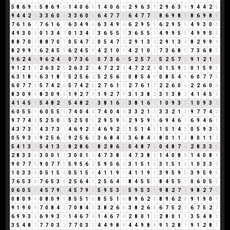
5
8
6
9
6
5
8
6
9
6
1
4
0
6
6
1
4
0
6
6
2
9
6
3
9
2
9
6
3
9
9
4
4
2
6
9
4
4
2
6
3
3
6
0
6
3
3
6
0
6
6
4
7
7
5
6
4
7
7
5
8
6
9
8
8
8
6
9
8
8
7
6
1
6
7
7
6
1
6
7
6
3
4
9
4
6
3
4
9
4
6
2
9
5
5
6
2
9
5
5
4
9
3
0
3
4
9
3
0
3
0
1
3
4
7
0
1
3
4
7
3
6
5
5
1
3
6
5
5
1
4
9
9
5
5
4
9
9
5
5
8
8
7
0
7
8
8
7
0
7
0
5
4
7
2
0
5
4
7
2
2
9
1
3
4
2
9
1
3
4
8
2
9
9
9
8
2
9
9
9
6
2
4
5
9
6
2
4
5
9
4
2
1
0
1
4
2
1
0
1
7
3
6
8
5
7
3
6
8
5
9
6
2
4
6
9
6
2
4
6
0
7
3
6
9
0
7
3
6
9
5
2
5
7
3
5
2
5
7
3
9
1
2
1
3
9
1
2
1
3
2
6
3
2
5
2
6
3
2
5
4
7
2
2
4
4
7
2
2
4
0
1
5
9
5
0
1
5
9
5
6
3
1
8
9
6
3
1
8
9
5
2
5
6
2
5
2
5
6
2
0
8
5
4
9
0
8
5
4
9
6
0
7
7
5
6
0
7
7
5
5
7
4
2
6
5
7
4
2
6
2
7
6
1
7
2
7
6
1
7
2
2
6
0
6
2
2
6
0
6
8
3
0
9
9
8
3
0
9
9
1
9
2
7
9
1
9
2
7
9
3
1
3
8
2
3
1
3
8
2
4
1
4
5
9
4
1
4
5
9
5
4
8
2
1
5
4
8
2
1
3
8
1
6
7
3
8
1
6
7
1
0
9
3
3
1
0
9
3
3
6
0
5
5
1
6
0
5
5
1
7
4
0
4
4
7
4
0
4
4
3
3
2
1
3
3
3
2
1
3
9
7
7
4
2
9
7
7
4
2
5
2
5
0
5
5
2
5
0
5
2
9
5
9
5
2
9
5
9
5
6
9
4
6
1
6
9
4
6
1
4
3
7
3
1
4
3
7
3
1
4
6
9
2
2
4
6
9
2
2
1
5
1
4
5
1
5
1
4
5
0
5
9
3
3
0
5
9
3
3
9
2
5
6
2
9
2
5
6
2
3
6
8
4
3
3
6
8
4
3
8
0
1
1
2
8
0
1
1
2
5
4
1
3
4
5
4
1
3
4
8
2
8
6
5
8
2
8
6
5
0
4
8
7
6
0
4
8
7
6
2
8
3
3
6
2
8
3
3
6
3
0
0
1
1
3
0
0
1
1
4
7
3
8
2
4
7
3
8
2
1
4
0
8
8
1
4
0
8
8
9
0
7
7
5
9
0
7
7
5
5
9
5
6
2
5
9
5
6
2
3
1
5
1
6
3
1
5
1
6
1
0
3
3
6
1
0
3
3
6
0
5
1
5
6
0
5
1
5
6
4
1
1
9
1
4
1
1
9
1
3
9
5
9
5
3
9
5
9
5
7
6
5
3
8
7
6
5
3
8
2
5
6
4
1
2
5
6
4
1
8
4
5
5
1
8
4
5
5
1
0
6
0
5
5
0
6
0
5
5
4
5
7
9
7
4
5
7
9
7
5
9
5
3
8
5
9
5
3
8
9
8
2
7
9
9
8
2
7
9
0
8
0
9
9
0
8
0
9
9
8
5
5
1
6
8
5
5
1
6
8
9
6
2
8
8
9
6
2
8
9
1
9
0
9
9
1
9
0
9
7
0
8
4
3
7
0
8
4
3
3
8
2
6
8
3
8
2
6
8
6
7
5
2
7
6
7
5
2
7
6
9
9
3
3
6
9
9
3
3
1
4
6
7
4
1
4
6
7
4
2
8
0
1
1
2
8
0
1
1
3
5
4
8
3
3
5
4
8
3
7
7
0
3
3
7
7
0
3
3
4
4
9
8
8
4
4
9
8
8
9
1
2
8
1
9
1
2
8
1