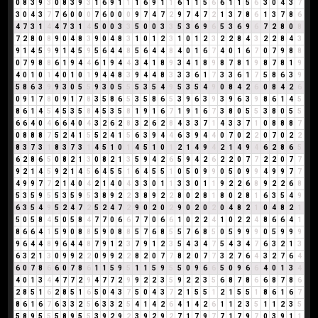
0
8
3
9
3
0
8
3
9
3
1
6
9
1
1
1
6
9
1
1
6
1
1
5
6
6
1
1
5
6
3
0
4
3
7
3
0
4
3
7
7
6
0
0
0
7
6
0
0
0
9
7
4
7
2
9
7
4
7
2
1
3
7
8
6
1
3
7
8
6
4
7
3
1
4
4
7
3
1
4
5
0
0
3
3
5
0
0
3
3
5
3
6
9
6
5
3
6
9
6
7
2
8
0
8
7
2
8
0
8
9
0
4
8
3
9
0
4
8
3
1
0
1
2
3
1
0
1
2
3
2
2
8
4
3
2
2
8
4
3
9
1
4
5
9
9
1
4
5
9
5
6
4
4
8
5
6
4
4
8
4
0
1
6
7
4
0
1
6
7
0
7
9
8
8
0
7
9
8
8
6
1
9
4
4
6
1
9
4
4
3
4
1
8
9
3
4
1
8
9
8
7
8
1
9
8
7
8
1
9
4
0
1
0
1
4
0
1
0
1
9
4
4
8
3
9
4
4
8
3
3
3
6
1
7
3
3
6
1
7
5
8
6
3
9
5
8
6
3
9
9
3
0
5
5
9
3
0
5
5
5
3
5
4
9
5
3
5
4
9
0
8
4
2
6
0
8
4
2
6
0
9
1
7
8
0
9
1
7
8
3
5
8
6
5
3
5
8
6
5
3
9
6
3
9
3
9
6
3
9
8
6
1
4
5
8
6
1
4
5
4
5
3
5
8
4
5
3
5
8
1
9
1
6
7
1
9
1
6
7
3
8
0
5
5
3
8
0
5
5
6
6
4
0
4
6
6
4
0
4
3
2
6
2
8
3
2
6
2
8
4
3
3
7
1
4
3
3
7
1
0
8
8
8
7
0
8
8
8
7
5
2
4
1
5
5
2
4
1
5
6
3
9
4
4
6
3
9
4
4
0
7
0
2
2
0
7
0
2
2
8
3
7
3
1
8
3
7
3
1
4
5
1
0
1
4
5
1
0
1
2
1
4
9
4
2
1
4
9
4
6
2
8
6
5
6
2
8
6
5
0
8
2
1
3
0
8
2
1
3
5
9
4
2
6
5
9
4
2
6
2
2
0
7
7
2
2
0
7
7
9
2
1
4
5
9
2
1
4
5
6
4
5
5
1
6
4
5
5
1
0
5
0
9
9
0
5
0
9
9
4
9
9
7
7
4
9
9
7
7
2
1
4
0
4
2
1
4
0
4
3
3
0
1
1
3
3
0
1
1
9
2
2
6
8
9
2
2
6
8
5
3
5
9
5
5
3
5
9
5
3
8
9
2
2
3
8
9
2
2
8
0
2
8
1
8
0
2
8
1
6
3
5
4
9
6
3
5
4
9
5
2
4
7
2
5
2
4
7
2
9
0
2
0
2
9
0
2
0
2
0
4
8
2
1
0
4
8
2
1
5
0
5
8
4
5
0
5
8
4
7
7
0
6
6
7
7
0
6
6
1
0
2
2
4
1
0
2
2
4
8
6
6
4
1
8
6
6
4
1
5
9
0
8
8
5
9
0
8
8
5
7
6
8
5
5
7
6
8
5
0
5
9
9
9
0
5
9
9
9
9
6
4
4
8
9
6
4
4
8
7
9
1
2
3
7
9
1
2
3
5
4
3
4
7
5
4
3
4
7
6
3
2
1
3
6
3
2
1
3
0
9
9
2
2
0
9
9
2
2
8
2
0
7
7
8
2
0
7
7
3
2
7
6
4
3
2
7
6
4
6
0
7
8
6
6
0
7
8
6
1
1
5
9
5
1
1
5
9
5
5
0
9
6
6
5
0
9
6
6
4
0
1
3
4
4
0
1
3
4
4
7
7
2
9
4
7
7
2
9
9
2
2
3
5
9
2
2
3
5
6
8
7
8
6
6
8
7
8
6
2
8
5
1
6
2
8
5
1
6
5
0
4
3
7
5
0
4
3
7
2
1
5
5
1
2
1
5
5
1
8
6
1
6
7
8
6
1
6
7
6
3
3
2
5
6
3
3
2
5
4
1
4
2
6
4
1
4
2
6
1
1
2
3
5
1
1
2
3
5
5
8
9
5
5
5
8
9
5
5
3
9
2
9
2
3
9
2
9
2
7
1
7
9
7
7
1
7
9
7
0
3
9
1
1