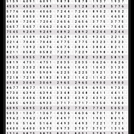
5
1
5
9
5
6
0
9
1
1
6
0
9
1
1
9
8
7
8
6
9
8
7
8
6
1
9
3
7
1
1
9
3
7
1
4
5
5
9
5
4
5
5
9
5
1
4
8
9
8
1
4
8
9
8
0
1
2
8
1
0
1
2
8
1
5
7
7
6
4
5
7
7
6
4
4
0
6
0
6
4
0
6
0
6
7
2
4
4
8
7
2
4
4
8
8
9
0
2
2
8
9
0
2
2
0
8
5
0
5
0
8
5
0
5
9
8
0
2
2
9
8
0
2
2
6
0
4
5
9
6
0
4
5
9
4
6
5
8
4
4
6
5
8
4
7
2
0
4
4
7
2
0
4
4
2
6
5
6
2
2
6
5
6
2
3
7
7
5
3
3
7
7
5
3
5
6
5
7
3
5
6
5
7
3
0
6
6
2
8
0
6
6
2
8
4
6
0
9
9
4
6
0
9
9
7
5
4
5
9
7
5
4
5
9
9
2
4
9
4
9
2
4
9
4
4
8
9
2
2
4
8
9
2
2
8
2
4
4
8
8
2
4
4
8
4
1
0
9
9
4
1
0
9
9
0
6
2
9
2
0
6
2
9
2
9
3
4
5
9
9
3
4
5
9
2
2
1
4
5
2
2
1
4
5
7
0
4
0
4
7
0
4
0
4
4
7
7
5
3
4
7
7
5
3
0
3
2
3
5
0
3
2
3
5
1
0
9
2
2
1
0
9
2
2
6
0
7
6
4
6
0
7
6
4
3
8
0
4
4
3
8
0
4
4
8
2
1
1
2
8
2
1
1
2
0
5
8
2
1
0
5
8
2
1
7
2
2
9
2
7
2
2
9
2
4
3
9
8
8
4
3
9
8
8
0
9
5
5
1
0
9
5
5
1
7
8
7
0
7
7
8
7
0
7
9
3
8
2
1
9
3
8
2
1
5
8
1
9
1
5
8
1
9
1
4
7
5
1
6
4
7
5
1
6
2
0
3
5
8
2
0
3
5
8
0
6
2
6
8
0
6
2
6
8
3
3
0
2
2
3
3
0
2
2
8
0
6
6
3
8
0
6
6
3
1
0
4
3
7
1
0
4
3
7
3
1
3
0
3
3
1
3
0
3
5
9
0
9
9
5
9
0
9
9
6
2
2
5
7
6
2
2
5
7
3
9
2
1
3
3
9
2
1
3
7
2
1
8
9
7
2
1
8
9
8
1
8
3
2
8
1
8
3
2
1
1
4
2
6
1
1
4
2
6
0
9
0
8
8
0
9
0
8
8
3
0
6
9
6
3
0
6
9
6
2
9
6
5
2
2
9
6
5
2
4
9
0
0
0
4
9
0
0
0
8
6
7
7
5
8
6
7
7
5
9
1
1
6
7
9
1
1
6
7
6
9
5
9
5
6
9
5
9
5
9
7
3
0
3
9
7
3
0
3
6
3
9
4
4
6
3
9
4
4
3
3
4
8
3
3
3
4
8
3
4
4
1
1
2
4
4
1
1
2
0
4
0
6
6
0
4
0
6
6
5
8
4
3
7
5
8
4
3
7
4
3
9
2
2
4
3
9
2
2
1
6
0
5
5
1
6
0
5
5
6
9
3
3
6
6
9
3
3
6
3
7
1
7
8
3
7
1
7
8
9
3
5
0
5
9
3
5
0
5
6
0
9
5
5
6
0
9
5
5
2
4
5
2
7
2
4
5
2
7
7
7
4
9
4
7
7
4
9
4
5
0
5
3
8
5
0
5
3
8
1
3
6
7
4
1
3
6
7
4
4
6
3
6
9
4
6
3
6
9
6
7
0
1
1
6
7
0
1
1
9
9
6
2
8
9
9
6
2
8
0
4
9
7
7
0
4
9
7
7
1
9
0
1
1
1
9
0
1
1
8
0
1
6
7
8
0
1
6
7
5
1
6
4
1
5
1
6
4
1
4
4
9
3
3
4
4
9
3
3
7
2
2
1
3
7
2
2
1
3
6
4
0
0
0
6
4
0
0
0
0
9
7
3
1
0
9
7
3
1
3
7
0
7
7
3
7
0
7
7
1
3
1
6
7
1
3
1
6
7
9
8
7
5
3
9
8
7
5
3
8
0
5
1
6
8
0
5
1
6
5
7
8
3
2
5
7
8
3
2