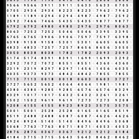
5
6
9
3
3
1
7
9
0
9
1
7
9
0
9
0
4
1
0
1
0
4
1
0
1
2
8
0
8
8
2
8
0
8
8
9
5
6
6
3
9
5
6
6
3
3
9
1
1
2
3
9
1
1
2
5
6
3
3
6
5
6
3
3
6
0
7
0
5
5
0
7
0
5
5
2
9
3
4
7
2
9
3
4
7
8
2
2
3
5
8
2
2
3
5
7
9
6
2
8
7
9
6
2
8
1
1
8
9
8
1
1
8
9
8
0
2
9
4
4
0
2
9
4
4
4
9
8
7
6
4
9
8
7
6
2
5
9
2
2
2
5
9
2
2
7
4
6
6
3
7
4
6
6
3
5
4
3
5
8
5
4
3
5
8
9
8
7
7
5
9
8
7
7
5
6
7
9
2
2
6
7
9
2
2
4
9
8
0
8
4
9
8
0
8
2
9
7
6
4
2
9
7
6
4
8
0
6
3
9
8
0
6
3
9
7
2
5
2
7
7
2
5
2
7
5
0
4
6
1
5
0
4
6
1
3
3
9
5
5
3
3
9
5
5
6
7
6
5
2
6
7
6
5
2
3
9
0
6
6
3
9
0
6
6
7
5
9
7
7
7
5
9
7
7
6
3
9
8
8
6
3
9
8
8
9
1
5
8
4
9
1
5
8
4
5
3
0
1
1
5
3
0
1
1
6
6
0
5
5
6
6
0
5
5
4
8
3
3
6
4
8
3
3
6
7
2
5
7
3
7
2
5
7
3
8
6
5
6
2
8
6
5
6
2
3
0
5
0
5
3
0
5
0
5
8
0
3
8
2
8
0
3
8
2
1
7
8
2
1
1
7
8
2
1
2
0
9
3
3
2
0
9
3
3
5
1
7
4
2
5
1
7
4
2
8
3
9
1
1
8
3
9
1
1
1
6
9
9
9
1
6
9
9
9
3
2
9
2
2
3
2
9
2
2
7
0
7
2
9
7
0
7
2
9
8
5
5
1
6
8
5
5
1
6
4
3
6
0
6
4
3
6
0
6
2
3
1
9
1
2
3
1
9
1
8
2
9
7
7
8
2
9
7
7
1
4
5
6
2
1
4
5
6
2
6
0
3
5
8
6
0
3
5
8
9
3
7
3
1
9
3
7
3
1
4
8
4
2
6
4
8
4
2
6
7
8
5
5
1
7
8
5
5
1
7
1
1
3
4
7
1
1
3
4
0
0
1
8
9
0
0
1
8
9
0
6
0
3
3
0
6
0
3
3
3
7
2
7
9
3
7
2
7
9
5
6
5
2
7
5
6
5
2
7
4
0
6
4
1
4
0
6
4
1
1
9
8
1
9
1
9
8
1
9
4
3
8
0
8
4
3
8
0
8
9
2
8
5
4
9
2
8
5
4
6
5
7
6
4
6
5
7
6
4
8
3
2
9
2
8
3
2
9
2
1
0
1
7
8
1
0
1
7
8
5
4
3
2
5
5
4
3
2
5
3
2
6
1
7
3
2
6
1
7
1
5
0
2
2
1
5
0
2
2
9
6
1
9
1
9
6
1
9
1
7
2
7
3
1
7
2
7
3
1
9
2
0
8
8
9
2
0
8
8
4
1
5
5
1
4
1
5
5
1
8
9
2
3
5
8
9
2
3
5
3
5
7
5
3
3
5
7
5
3
5
0
0
1
1
5
0
0
1
1
2
5
2
8
1
2
5
2
8
1
0
1
6
5
2
0
1
6
5
2
8
5
1
9
1
8
5
1
9
1
2
4
8
8
7
2
4
8
8
7
6
0
8
7
6
6
0
8
7
6
4
6
2
6
8
4
6
2
6
8
8
9
2
4
6
8
9
2
4
6
5
1
4
0
4
5
1
4
0
4
8
4
9
6
6
8
4
9
6
6
5
0
6
8
5
5
0
6
8
5
7
7
6
3
9
7
7
6
3
9
8
0
7
1
8
8
0
7
1
8
4
0
5
3
8
4
0
5
3
8
2
8
7
6
4
2
8
7
6
4
0
3
6
7
4
0
3
6
7
4
9
2
1
2
3
9
2
1
2
3
4
1
8
4
3
4
1
8
4
3
3
7
1
5
6
3
7
1
5
6
5
6
4
3
7
5
6
4
3
7
8
4
6
2
8
8
4
6
2
8