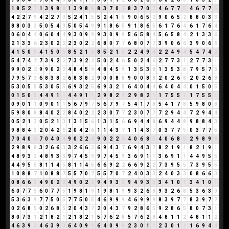
1
8
5
2
7
1
3
9
8
8
1
3
9
8
8
8
3
7
0
7
8
3
7
0
7
4
6
7
7
5
4
6
7
7
5
4
2
2
7
9
4
2
2
7
9
5
2
4
1
5
5
2
4
1
5
9
0
6
5
2
9
0
6
5
2
8
8
0
3
3
8
8
0
3
3
5
0
5
4
9
5
0
5
4
9
9
1
8
6
5
9
1
8
6
5
6
1
7
6
4
6
1
7
6
4
0
6
0
4
4
0
6
0
4
4
9
3
0
9
9
9
3
0
9
9
5
6
5
8
4
5
6
5
8
4
2
1
3
3
6
2
1
3
3
6
2
3
0
2
2
2
3
0
2
2
6
8
0
7
7
6
8
0
7
7
3
9
0
6
6
3
9
0
6
6
4
1
5
0
5
4
1
5
0
5
8
5
2
1
3
8
5
2
1
3
2
2
4
9
4
2
2
4
9
4
5
4
7
4
2
5
4
7
4
2
7
3
9
2
2
7
3
9
2
2
5
0
2
4
6
5
0
2
4
6
2
7
7
3
1
2
7
7
3
1
9
9
0
2
2
9
9
0
2
2
4
8
4
5
9
4
8
4
5
9
1
3
5
3
8
1
3
5
3
8
7
9
5
7
3
7
9
5
7
3
6
8
3
8
2
6
8
3
8
2
9
0
0
8
8
9
0
0
8
8
2
0
2
6
8
2
0
2
6
8
5
3
0
5
5
5
3
0
5
5
6
9
3
2
5
6
9
3
2
5
6
4
0
4
4
6
4
0
4
4
0
1
5
0
5
0
1
5
0
5
4
4
9
1
1
4
4
9
1
1
2
9
8
2
1
2
9
8
2
1
1
7
5
5
1
1
7
5
5
1
0
9
0
1
1
0
9
0
1
1
5
6
7
9
7
5
6
7
9
7
5
4
1
7
8
5
4
1
7
8
5
9
8
0
8
5
9
8
0
8
8
4
0
2
2
8
4
0
2
2
2
3
0
7
7
2
3
0
7
7
7
2
9
4
4
7
2
9
4
4
0
5
2
1
3
0
5
2
1
3
1
3
1
5
6
1
3
1
5
6
6
9
4
4
8
6
9
4
4
8
9
8
8
4
3
9
8
8
4
3
2
0
4
2
6
2
0
4
2
6
1
1
4
3
7
1
1
4
3
7
0
3
7
7
5
0
3
7
7
5
7
0
4
0
4
7
0
4
0
4
9
0
2
2
4
9
0
2
2
4
4
0
6
8
5
4
0
6
8
5
2
9
8
9
8
2
9
8
9
8
3
2
6
6
3
3
2
6
6
3
6
9
4
3
7
6
9
4
3
7
8
2
1
9
1
8
2
1
9
1
4
8
9
3
3
4
8
9
3
3
9
7
4
5
9
9
7
4
5
9
3
6
9
1
1
3
6
9
1
1
4
4
9
5
5
4
4
9
5
5
8
1
1
4
5
8
1
1
4
5
6
6
9
2
2
6
6
9
2
2
7
3
9
5
5
7
3
9
5
5
1
0
8
8
7
1
0
8
8
7
5
5
7
0
7
5
5
7
0
7
2
4
0
3
3
2
4
0
3
3
0
8
6
6
3
0
8
6
6
3
4
9
0
2
2
4
9
0
2
2
9
4
9
3
3
9
4
9
3
3
3
4
1
0
1
3
4
1
0
1
6
0
7
7
5
6
0
7
7
5
1
9
8
1
9
1
9
8
1
9
9
3
2
6
8
9
3
2
6
8
5
3
6
3
9
5
3
6
3
9
7
7
5
0
5
7
7
5
0
5
4
6
9
9
9
4
6
9
9
9
8
3
9
7
7
8
3
9
7
7
0
2
6
8
5
0
2
6
8
5
2
0
4
3
7
2
0
4
3
7
9
2
8
6
5
9
2
8
6
5
8
0
7
3
1
8
0
7
3
1
2
1
8
2
1
2
1
8
2
1
5
7
6
2
8
5
7
6
2
8
4
8
1
1
2
4
8
1
1
2
4
6
3
9
3
4
6
3
9
3
6
4
0
9
9
6
4
0
9
9
2
3
0
1
1
2
3
0
1
1
1
6
9
4
4