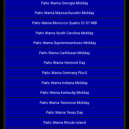
Paito Warna Georgia Midday
Paito Warna Massachusetts Midday
Paito Warna Morocco Quatro 01:01 WIB
Paito Warna South Carolina Midday
Paito Warna Supremeventures Midday
Paito Warna Caribbean Midday
Paito Warna Vermont Day
Paito Warna Germany Plus5
Paito Warna Indiana Midday
Paito Warna Kentucky Midday
Paito Warna Tennesse Midday
Paito Warna Texas Day
Paito Warna Rhode Island