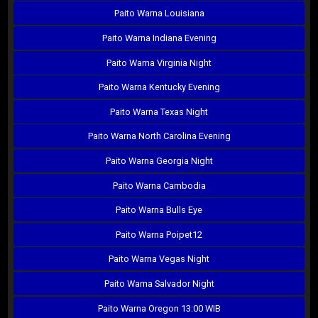
Paito Warna Louisiana
Paito Warna Indiana Evening
Paito Warna Virginia Night
Paito Warna Kentucky Evening
Paito Warna Texas Night
Paito Warna North Carolina Evening
Paito Warna Georgia Night
Paito Warna Cambodia
Paito Warna Bulls Eye
Paito Warna Poipet12
Paito Warna Vegas Night
Paito Warna Salvador Night
Paito Warna Oregon 13:00 WIB