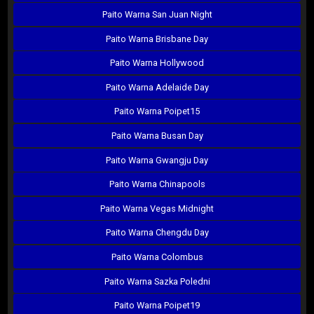
Paito Warna San Juan Night
Paito Warna Brisbane Day
Paito Warna Hollywood
Paito Warna Adelaide Day
Paito Warna Poipet15
Paito Warna Busan Day
Paito Warna Gwangju Day
Paito Warna Chinapools
Paito Warna Vegas Midnight
Paito Warna Chengdu Day
Paito Warna Colombus
Paito Warna Sazka Poledni
Paito Warna Poipet19