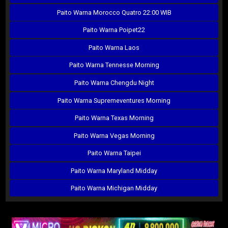
Paito Warna Morocco Quatro 22:00 WIB
Paito Warna Poipet22
Paito Warna Laos
Paito Warna Tennesse Morning
Paito Warna Chengdu Night
Paito Warna Supremeventures Morning
Paito Warna Texas Morning
Paito Warna Vegas Morning
Paito Warna Taipei
Paito Warna Maryland Midday
Paito Warna Michigan Midday