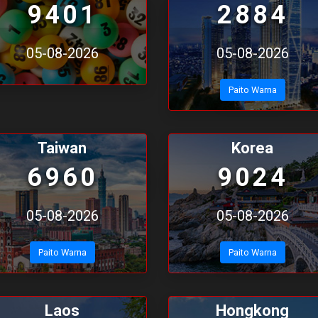
9401
2884
05-08-2026
05-08-2026
Paito Warna
Taiwan
Korea
6960
9024
05-08-2026
05-08-2026
Paito Warna
Paito Warna
Laos
Hongkong