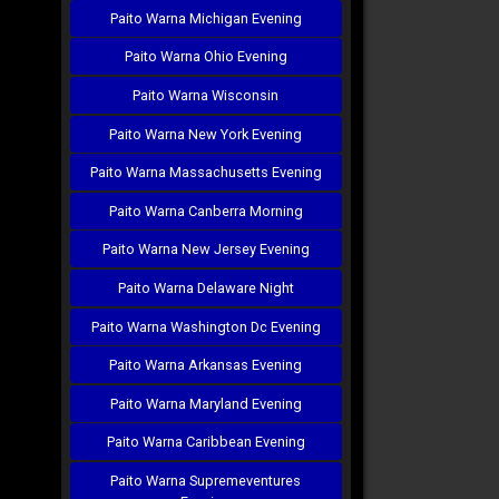
Paito Warna Michigan Evening
Paito Warna Ohio Evening
Paito Warna Wisconsin
Paito Warna New York Evening
Paito Warna Massachusetts Evening
Paito Warna Canberra Morning
Paito Warna New Jersey Evening
Paito Warna Delaware Night
Paito Warna Washington Dc Evening
Paito Warna Arkansas Evening
Paito Warna Maryland Evening
Paito Warna Caribbean Evening
Paito Warna Supremeventures