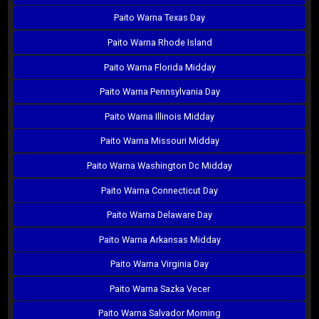
Paito Warna Texas Day
Paito Warna Rhode Island
Paito Warna Florida Midday
Paito Warna Pennsylvania Day
Paito Warna Illinois Midday
Paito Warna Missouri Midday
Paito Warna Washington Dc Midday
Paito Warna Connecticut Day
Paito Warna Delaware Day
Paito Warna Arkansas Midday
Paito Warna Virginia Day
Paito Warna Sazka Vecer
Paito Warna Salvador Morning