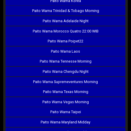
Paito Warna Korea
Paito Warna Trinidad & Tobago Morning
Paito Warna Adelaide Night
Paito Warna Morocco Quatro 22:00 WIB
Paito Warna Poipet22
Paito Warna Laos
Paito Warna Tennesse Morning
Paito Warna Chengdu Night
Paito Warna Supremeventures Morning
Paito Warna Texas Morning
Paito Warna Vegas Morning
Paito Warna Taipei
Paito Warna Maryland Midday