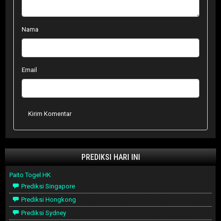
Nama
Email
Kirim Komentar
PREDIKSI HARI INI
Paito Togel HK
Prediksi Singapore
Prediksi Hongkong
Prediksi Sydney