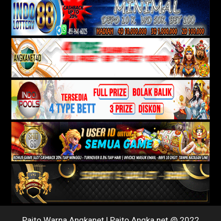
Paito Warna Angkanet | Paito Angka net @ 2022