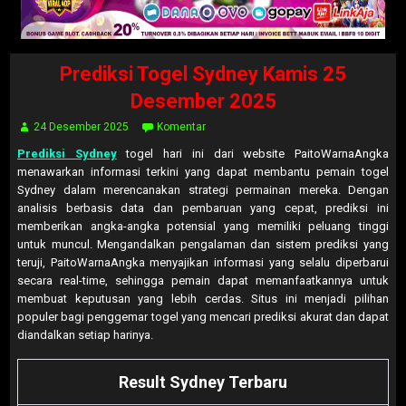
Prediksi Togel Sydney Kamis 25
Desember 2025
24 Desember 2025
Komentar
Prediksi Sydney
togel hari ini dari website PaitoWarnaAngka
menawarkan informasi terkini yang dapat membantu pemain togel
Sydney dalam merencanakan strategi permainan mereka. Dengan
analisis berbasis data dan pembaruan yang cepat, prediksi ini
memberikan angka-angka potensial yang memiliki peluang tinggi
untuk muncul. Mengandalkan pengalaman dan sistem prediksi yang
teruji, PaitoWarnaAngka menyajikan informasi yang selalu diperbarui
secara real-time, sehingga pemain dapat memanfaatkannya untuk
membuat keputusan yang lebih cerdas. Situs ini menjadi pilihan
populer bagi penggemar togel yang mencari prediksi akurat dan dapat
diandalkan setiap harinya.
Result Sydney Terbaru