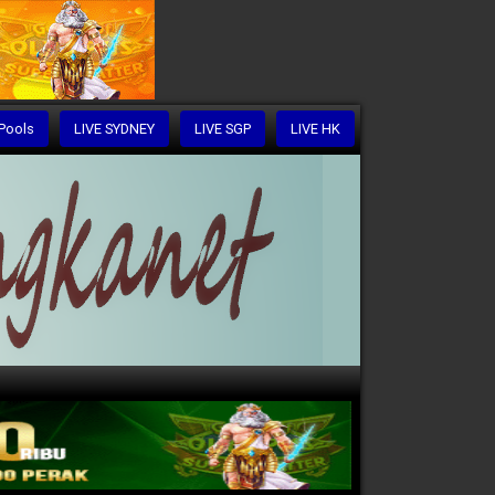
Pools
LIVE SYDNEY
LIVE SGP
LIVE HK