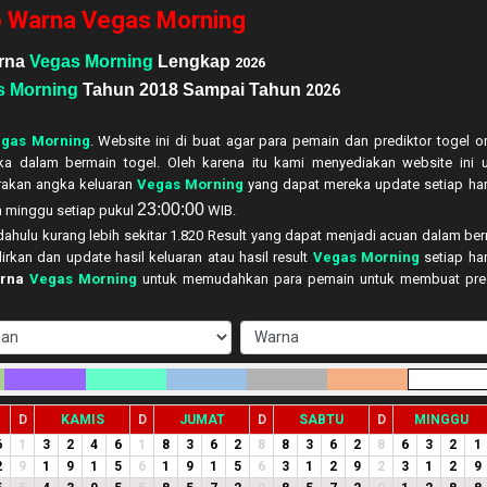
o Warna Vegas Morning
arna
Vegas Morning
Lengkap
2026
s Morning
Tahun 2018 Sampai Tahun
2026
egas Morning
. Website ini di buat agar para pemain dan prediktor togel on
a dalam bermain togel. Oleh karena itu kami menyediakan website ini 
akan angka keluaran
Vegas Morning
yang dapat mereka update setiap har
23:00:00
dan minggu setiap pukul
WIB.
rdahulu kurang lebih sekitar 1.820 Result yang dapat menjadi acuan dalam be
kan dan update hasil keluaran atau hasil result
Vegas Morning
setiap har
arna
Vegas Morning
untuk memudahkan para pemain untuk membuat pred
D
KAMIS
D
JUMAT
D
SABTU
D
MINGGU
6
1
3
2
4
6
1
8
3
6
2
8
8
3
6
2
8
6
3
2
1
2
9
1
9
1
5
6
1
9
1
5
6
3
1
2
9
2
3
1
2
9