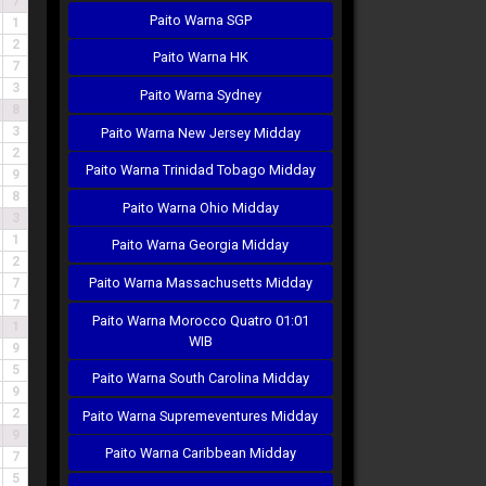
7
Paito Warna SGP
1
2
Paito Warna HK
7
3
Paito Warna Sydney
8
3
Paito Warna New Jersey Midday
2
Paito Warna Trinidad Tobago Midday
9
8
Paito Warna Ohio Midday
3
1
Paito Warna Georgia Midday
2
Paito Warna Massachusetts Midday
7
7
Paito Warna Morocco Quatro 01:01
1
WIB
9
5
Paito Warna South Carolina Midday
9
2
Paito Warna Supremeventures Midday
9
Paito Warna Caribbean Midday
7
5