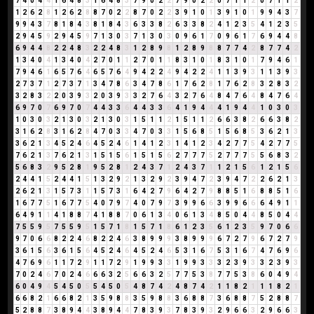
7
4
0
4
4
1
6
4
8
3
1
6
4
8
3
7
9
0
2
2
7
9
0
2
2
0
7
1
1
2
0
7
1
1
2
1
2
6
2
8
1
2
6
2
8
8
7
0
2
2
8
7
0
2
2
3
9
1
0
1
3
9
1
0
1
9
9
4
3
7
9
9
4
3
7
8
1
8
4
3
8
1
8
4
3
6
3
3
8
2
6
3
3
8
2
4
1
2
3
5
4
1
2
3
5
2
9
4
5
9
2
9
4
5
9
7
1
3
0
3
7
1
3
0
3
0
9
6
1
7
0
9
6
1
7
6
9
4
4
8
6
9
4
4
8
2
2
4
8
3
2
2
4
8
3
1
2
8
9
8
1
2
8
9
8
8
7
7
4
2
8
7
7
4
2
1
3
4
0
4
1
3
4
0
4
2
7
0
1
1
2
7
0
1
1
8
3
1
0
1
8
3
1
0
1
7
9
4
6
1
7
9
4
6
1
6
5
7
6
4
6
5
7
6
4
9
4
2
2
4
9
4
2
2
4
1
1
3
9
3
1
1
3
9
3
2
7
3
7
1
2
7
3
7
1
3
4
7
8
6
3
4
7
8
6
1
7
6
2
8
1
7
6
2
8
3
2
8
3
2
3
2
8
3
2
2
0
3
9
3
2
0
3
9
3
3
2
7
6
4
3
2
7
6
4
8
4
7
6
4
8
4
7
6
4
6
9
7
0
7
6
9
7
0
7
4
4
3
3
6
4
4
3
3
6
4
1
9
4
4
4
1
9
4
4
1
0
3
0
3
1
0
3
0
3
2
1
3
0
3
2
1
3
0
3
1
5
1
1
2
1
5
1
1
2
6
6
3
8
2
6
6
3
8
2
3
1
6
2
8
3
1
6
2
8
4
7
0
3
3
4
7
0
3
3
1
5
6
8
5
1
5
6
8
5
3
6
2
1
3
3
6
2
1
3
4
5
2
4
6
4
5
2
4
6
1
4
1
2
3
1
4
1
2
3
4
2
7
7
5
4
2
7
7
5
7
6
2
1
3
7
6
2
1
3
1
5
1
5
6
1
5
1
5
6
2
7
7
7
5
2
7
7
7
5
5
6
8
3
2
5
6
8
3
2
9
5
2
8
1
9
5
2
8
1
2
4
3
7
1
2
4
3
7
1
1
2
1
5
6
1
2
1
5
6
2
4
4
1
5
2
4
4
1
5
1
3
2
9
2
1
3
2
9
2
3
9
4
7
2
3
9
4
7
2
2
6
2
1
3
2
6
2
1
3
1
5
7
3
1
1
5
7
3
1
6
4
2
7
9
6
4
2
7
9
8
8
5
1
6
8
8
5
1
6
1
6
7
7
5
1
6
7
7
5
4
0
7
9
7
4
0
7
9
7
3
9
9
6
6
3
9
9
6
6
6
4
9
1
1
6
4
9
1
1
4
1
8
8
7
4
1
8
8
7
0
6
1
3
4
0
6
1
3
4
8
5
0
4
4
8
5
0
4
4
7
5
5
9
5
7
5
5
9
5
1
5
7
1
8
1
5
7
1
8
6
1
2
3
5
6
1
2
3
5
9
7
0
6
6
9
7
0
6
6
8
2
2
4
6
8
2
2
4
6
3
8
9
9
9
3
8
9
9
9
6
7
2
7
9
6
7
2
7
9
3
6
1
5
6
3
6
1
5
6
4
5
2
4
6
4
5
2
4
6
5
3
1
6
7
5
3
1
6
7
4
7
6
9
6
4
7
6
9
6
1
1
7
2
9
1
1
7
2
9
1
9
9
3
3
1
9
9
3
3
3
2
3
9
3
3
2
3
9
3
7
0
2
4
6
7
0
2
4
6
6
6
3
2
5
6
6
3
2
5
7
7
5
3
8
7
7
5
3
8
6
0
4
9
4
6
0
4
9
4
5
4
5
0
5
5
4
5
0
5
4
8
7
4
2
4
8
7
4
2
1
1
8
2
1
1
1
8
2
1
6
6
8
2
1
6
6
8
2
1
3
5
9
8
8
3
5
9
8
8
3
6
8
8
7
3
6
8
8
7
5
2
8
8
7
5
2
8
8
7
3
8
9
4
4
3
8
9
4
4
7
8
3
9
3
7
8
3
9
3
2
9
6
6
3
2
9
6
6
3