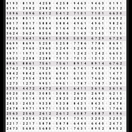
8
1
9
3
3
8
1
9
3
3
4
2
5
8
4
4
2
5
8
4
9
4
6
3
9
9
4
6
3
9
0
1
9
1
1
0
1
9
1
1
2
9
8
2
1
2
9
8
2
1
9
0
9
1
1
9
0
9
1
1
5
3
1
2
3
5
3
1
2
3
1
0
9
6
6
1
0
9
6
6
5
4
1
2
3
5
4
1
2
3
7
1
0
1
1
7
1
0
1
1
6
6
3
0
3
6
6
3
0
3
8
5
1
1
2
8
5
1
1
2
6
4
4
8
3
6
4
4
8
3
0
6
0
2
2
0
6
0
2
2
8
0
1
7
8
8
0
1
7
8
5
8
8
4
3
5
8
8
4
3
4
9
6
1
7
4
9
6
1
7
9
8
2
6
8
9
8
2
6
8
5
0
6
4
1
5
0
6
4
1
3
1
6
4
1
3
1
6
4
1
5
2
1
5
6
5
2
1
5
6
3
6
2
4
6
3
6
2
4
6
8
3
5
6
2
8
3
5
6
2
3
1
4
3
7
3
1
4
3
7
7
7
1
5
6
7
7
1
5
6
9
6
4
1
5
9
6
4
1
5
5
0
9
0
9
5
0
9
0
9
6
7
2
9
2
6
7
2
9
2
8
6
9
9
9
8
6
9
9
9
5
2
5
8
4
5
2
5
8
4
7
7
8
6
5
7
7
8
6
5
8
6
9
1
1
8
6
9
1
1
2
9
6
0
6
2
9
6
0
6
3
2
4
9
4
3
2
4
9
4
0
3
6
1
7
0
3
6
1
7
1
9
7
1
8
1
9
7
1
8
2
5
9
5
5
2
5
9
5
5
1
2
4
2
6
1
2
4
2
6
6
6
5
3
8
6
6
5
3
8
2
2
8
8
7
2
2
8
8
7
7
0
1
3
4
7
0
1
3
4
1
3
1
3
4
1
3
1
3
4
8
8
6
1
7
8
8
6
1
7
7
5
6
1
7
7
5
6
1
7
8
9
1
4
5
8
9
1
4
5
6
7
6
2
8
6
7
6
2
8
7
5
2
9
2
7
5
2
9
2
6
7
4
1
5
6
7
4
1
5
7
4
9
0
9
7
4
9
0
9
9
8
4
2
6
9
8
4
2
6
6
9
5
5
1
6
9
5
5
1
0
1
5
0
5
0
1
5
0
5
1
4
7
7
5
1
4
7
7
5
2
9
5
4
9
2
9
5
4
9
6
0
4
1
5
6
0
4
1
5
7
6
6
3
9
7
6
6
3
9
1
2
7
3
1
1
2
7
3
1
9
9
5
1
6
9
9
5
1
6
1
7
8
7
6
1
7
8
7
6
3
7
5
9
5
3
7
5
9
5
4
4
7
2
9
4
4
7
2
9
6
4
1
1
2
6
4
1
1
2
3
6
1
6
7
3
6
1
6
7
0
0
2
0
2
0
0
2
0
2
3
0
8
5
4
3
0
8
5
4
2
6
9
0
9
2
6
9
0
9
6
2
1
5
6
6
2
1
5
6
0
0
1
4
5
0
0
1
4
5
2
8
2
0
2
2
8
2
0
2
4
6
6
2
8
4
6
6
2
8
2
4
5
3
8
2
4
5
3
8
9
3
3
8
2
9
3
3
8
2
8
4
3
1
4
8
4
3
1
4
2
4
7
8
6
2
4
7
8
6
9
9
7
1
8
9
9
7
1
8
1
5
5
0
5
1
5
5
0
5
1
7
6
6
3
1
7
6
6
3
2
5
6
3
9
2
5
6
3
9
2
6
1
2
3
2
6
1
2
3
4
0
8
7
6
4
0
8
7
6
8
1
9
6
6
8
1
9
6
6
3
2
5
4
9
3
2
5
4
9
7
3
4
1
5
7
3
4
1
5
3
2
0
3
3
3
2
0
3
3
2
2
1
7
8
2
2
1
7
8
5
8
7
8
6
5
8
7
8
6
6
4
4
0
4
6
4
4
0
4
2
4
7
3
1
2
4
7
3
1
5
6
8
0
8
5
6
8
0
8
7
6
3
1
4
7
6
3
1
4
8
9
5
2
7
8
9
5
2
7