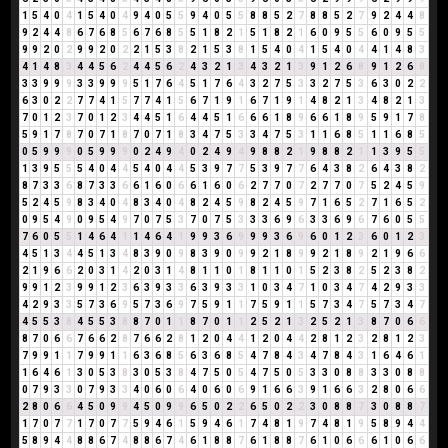
1
5
4
0
4
1
5
4
0
4
9
4
0
5
5
9
4
0
5
5
8
8
5
2
7
8
8
5
2
7
9
2
4
4
8
9
2
4
4
8
6
7
6
8
5
6
7
6
8
5
5
1
8
2
1
5
1
8
2
1
6
0
9
5
5
6
0
9
5
5
9
9
2
0
2
9
9
2
0
2
2
1
5
3
8
2
1
5
3
8
1
5
4
0
4
1
5
4
0
4
4
1
4
8
3
4
1
4
8
3
4
4
5
6
2
4
4
5
6
2
4
3
2
1
3
4
3
2
1
3
9
1
2
6
8
9
1
2
6
8
3
3
9
9
9
3
3
9
9
9
5
1
7
6
4
5
1
7
6
4
3
2
7
5
3
3
2
7
5
3
6
3
0
2
2
6
3
0
2
2
7
7
4
1
5
7
7
4
1
5
6
7
1
9
1
6
7
1
9
1
4
8
2
1
3
4
8
2
1
3
7
0
1
2
3
7
0
1
2
3
4
4
5
1
6
4
4
5
1
6
6
6
1
8
9
6
6
1
8
9
5
9
1
7
8
5
9
1
7
8
7
0
7
1
8
7
0
7
1
8
3
4
7
5
3
3
4
7
5
3
1
1
6
8
5
1
1
6
8
5
0
5
9
9
9
0
5
9
9
9
0
2
4
9
4
0
2
4
9
4
9
8
8
2
1
9
8
8
2
1
1
3
9
5
5
1
3
9
5
5
5
4
0
4
4
5
4
0
4
4
5
3
9
7
7
5
3
9
7
7
6
4
3
8
2
6
4
3
8
2
8
7
3
3
6
8
7
3
3
6
6
1
6
0
6
6
1
6
0
6
2
7
7
0
7
2
7
7
0
7
5
2
4
5
9
5
2
4
5
9
8
3
4
0
4
8
3
4
0
4
8
2
4
5
9
8
2
4
5
9
7
1
6
5
2
7
1
6
5
2
0
9
5
4
9
0
9
5
4
9
7
0
7
5
3
7
0
7
5
3
3
3
6
9
6
3
3
6
9
6
7
6
0
5
5
7
6
0
5
5
1
4
6
4
1
1
4
6
4
1
9
9
3
6
9
9
9
3
6
9
6
0
1
2
3
6
0
1
2
3
4
5
1
3
4
4
5
1
3
4
8
3
9
0
9
8
3
9
0
9
9
2
1
8
9
9
2
1
8
9
2
1
9
6
6
2
1
9
6
6
2
0
3
1
4
2
0
3
1
4
8
1
1
0
1
8
1
1
0
1
5
2
3
8
2
5
2
3
8
2
9
9
1
2
3
9
9
1
2
3
6
3
9
3
3
6
3
9
3
3
1
0
3
4
7
1
0
3
4
7
4
2
9
3
3
4
2
9
3
3
5
7
3
6
9
5
7
3
6
9
7
5
9
1
1
7
5
9
1
1
5
7
3
4
7
5
7
3
4
7
4
5
5
3
8
4
5
5
3
8
8
7
0
1
1
8
7
0
1
1
2
5
2
1
3
2
5
2
1
3
8
7
0
6
6
8
7
0
6
6
7
6
6
2
8
7
6
6
2
8
1
2
0
4
4
1
2
0
4
4
2
8
1
2
3
2
8
1
2
3
7
9
9
1
1
7
9
9
1
1
6
3
6
8
5
6
3
6
8
5
4
7
8
4
3
4
7
8
4
3
1
6
4
6
1
1
6
4
6
1
3
0
5
3
8
3
0
5
3
8
4
7
5
0
5
4
7
5
0
5
3
3
0
8
8
3
3
0
8
8
0
7
9
3
3
0
7
9
3
3
4
0
6
0
6
4
0
6
0
6
9
1
6
6
3
9
1
6
6
3
2
8
0
6
6
2
8
0
6
6
4
5
0
9
9
4
5
0
9
9
6
5
0
2
2
6
5
0
2
2
3
0
8
8
7
3
0
8
8
7
1
7
0
7
7
1
7
0
7
7
5
9
4
6
1
5
9
4
6
1
7
4
8
1
9
7
4
8
1
9
5
8
9
4
4
5
8
9
4
4
8
8
6
7
4
8
8
6
7
4
6
1
8
8
7
6
1
8
8
7
6
1
0
6
6
6
1
0
6
6