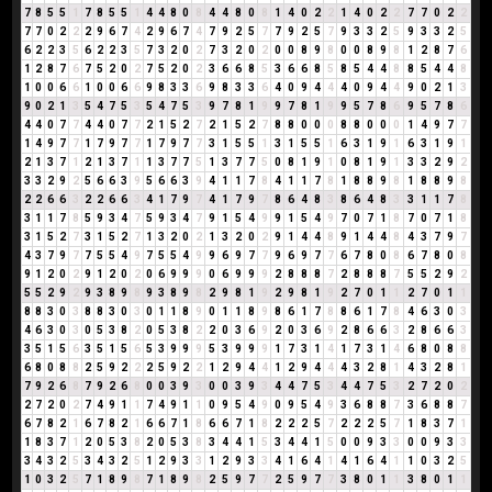
7
8
5
5
1
7
8
5
5
1
4
4
8
0
8
4
4
8
0
8
1
4
0
2
2
1
4
0
2
2
7
7
0
2
2
7
7
0
2
2
2
9
6
7
4
2
9
6
7
4
7
9
2
5
7
7
9
2
5
7
9
3
3
2
5
9
3
3
2
5
6
2
2
3
5
6
2
2
3
5
7
3
2
0
2
7
3
2
0
2
0
0
8
9
8
0
0
8
9
8
1
2
8
7
6
1
2
8
7
6
7
5
2
0
2
7
5
2
0
2
3
6
6
8
5
3
6
6
8
5
8
5
4
4
8
8
5
4
4
8
1
0
0
6
6
1
0
0
6
6
9
8
3
3
6
9
8
3
3
6
4
0
9
4
4
4
0
9
4
4
9
0
2
1
3
9
0
2
1
3
5
4
7
5
3
5
4
7
5
3
9
7
8
1
9
9
7
8
1
9
9
5
7
8
6
9
5
7
8
6
4
4
0
7
7
4
4
0
7
7
2
1
5
2
7
2
1
5
2
7
8
8
0
0
0
8
8
0
0
0
1
4
9
7
7
1
4
9
7
7
1
7
9
7
7
1
7
9
7
7
3
1
5
5
1
3
1
5
5
1
6
3
1
9
1
6
3
1
9
1
2
1
3
7
1
2
1
3
7
1
1
3
7
7
5
1
3
7
7
5
0
8
1
9
1
0
8
1
9
1
3
3
2
9
2
3
3
2
9
2
5
6
6
3
9
5
6
6
3
9
4
1
1
7
8
4
1
1
7
8
1
8
8
9
8
1
8
8
9
8
2
2
6
6
3
2
2
6
6
3
4
1
7
9
7
4
1
7
9
7
8
6
4
8
3
8
6
4
8
3
3
1
1
7
8
3
1
1
7
8
5
9
3
4
7
5
9
3
4
7
9
1
5
4
9
9
1
5
4
9
7
0
7
1
8
7
0
7
1
8
3
1
5
2
7
3
1
5
2
7
1
3
2
0
2
1
3
2
0
2
9
1
4
4
8
9
1
4
4
8
4
3
7
9
7
4
3
7
9
7
7
5
5
4
9
7
5
5
4
9
9
6
9
7
7
9
6
9
7
7
6
7
8
0
8
6
7
8
0
8
9
1
2
0
2
9
1
2
0
2
0
6
9
9
9
0
6
9
9
9
2
8
8
8
7
2
8
8
8
7
5
5
2
9
2
5
5
2
9
2
9
3
8
9
8
9
3
8
9
8
2
9
8
1
9
2
9
8
1
9
2
7
0
1
1
2
7
0
1
1
8
8
3
0
3
8
8
3
0
3
0
1
1
8
9
0
1
1
8
9
8
6
1
7
8
8
6
1
7
8
4
6
3
0
3
4
6
3
0
3
0
5
3
8
2
0
5
3
8
2
2
0
3
6
9
2
0
3
6
9
2
8
6
6
3
2
8
6
6
3
3
5
1
5
6
3
5
1
5
6
5
3
9
9
9
5
3
9
9
9
1
7
3
1
4
1
7
3
1
4
6
8
0
8
8
6
8
0
8
8
2
5
9
2
2
2
5
9
2
2
1
2
9
4
4
1
2
9
4
4
4
3
2
8
1
4
3
2
8
1
7
9
2
6
8
7
9
2
6
8
0
0
3
9
3
0
0
3
9
3
4
4
7
5
3
4
4
7
5
3
2
7
2
0
2
2
7
2
0
2
7
4
9
1
1
7
4
9
1
1
0
9
5
4
9
0
9
5
4
9
3
6
8
8
7
3
6
8
8
7
6
7
8
2
1
6
7
8
2
1
6
6
7
1
8
6
6
7
1
8
2
2
2
5
7
2
2
2
5
7
1
8
3
7
1
1
8
3
7
1
2
0
5
3
8
2
0
5
3
8
3
4
4
1
5
3
4
4
1
5
0
0
9
3
3
0
0
9
3
3
3
4
3
2
5
3
4
3
2
5
1
2
9
3
3
1
2
9
3
3
4
1
6
4
1
4
1
6
4
1
1
0
3
2
5
1
0
3
2
5
7
1
8
9
8
7
1
8
9
8
2
5
9
7
7
2
5
9
7
7
3
8
0
1
1
3
8
0
1
1