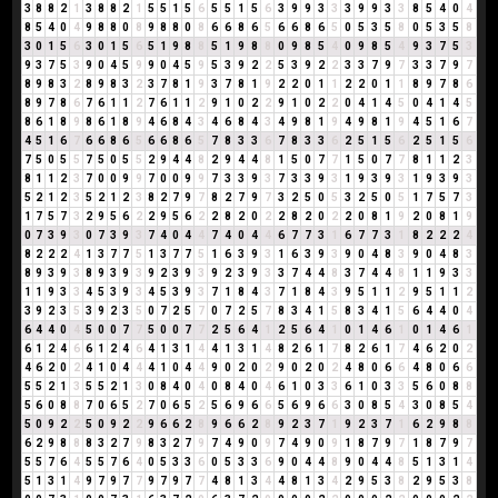
3
8
8
2
1
3
8
8
2
1
5
5
1
5
6
5
5
1
5
6
3
9
9
3
3
3
9
9
3
3
8
5
4
0
4
8
5
4
0
4
9
8
8
0
8
9
8
8
0
8
6
6
8
6
5
6
6
8
6
5
0
5
3
5
8
0
5
3
5
8
3
0
1
5
6
3
0
1
5
6
5
1
9
8
8
5
1
9
8
8
0
9
8
5
4
0
9
8
5
4
9
3
7
5
3
9
3
7
5
3
9
0
4
5
9
9
0
4
5
9
5
3
9
2
2
5
3
9
2
2
3
3
7
9
7
3
3
7
9
7
8
9
8
3
2
8
9
8
3
2
3
7
8
1
9
3
7
8
1
9
2
2
0
1
1
2
2
0
1
1
8
9
7
8
6
8
9
7
8
6
7
6
1
1
2
7
6
1
1
2
9
1
0
2
2
9
1
0
2
2
0
4
1
4
5
0
4
1
4
5
8
6
1
8
9
8
6
1
8
9
4
6
8
4
3
4
6
8
4
3
4
9
8
1
9
4
9
8
1
9
4
5
1
6
7
4
5
1
6
7
6
6
8
6
5
6
6
8
6
5
7
8
3
3
6
7
8
3
3
6
2
5
1
5
6
2
5
1
5
6
7
5
0
5
5
7
5
0
5
5
2
9
4
4
8
2
9
4
4
8
1
5
0
7
7
1
5
0
7
7
8
1
1
2
3
8
1
1
2
3
7
0
0
9
9
7
0
0
9
9
7
3
3
9
3
7
3
3
9
3
1
9
3
9
3
1
9
3
9
3
5
2
1
2
3
5
2
1
2
3
8
2
7
9
7
8
2
7
9
7
3
2
5
0
5
3
2
5
0
5
1
7
5
7
3
1
7
5
7
3
2
9
5
6
2
2
9
5
6
2
2
8
2
0
2
2
8
2
0
2
2
0
8
1
9
2
0
8
1
9
0
7
3
9
3
0
7
3
9
3
7
4
0
4
4
7
4
0
4
4
6
7
7
3
1
6
7
7
3
1
8
2
2
2
4
8
2
2
2
4
1
3
7
7
5
1
3
7
7
5
1
6
3
9
3
1
6
3
9
3
9
0
4
8
3
9
0
4
8
3
8
9
3
9
3
8
9
3
9
3
9
2
3
9
3
9
2
3
9
3
3
7
4
4
8
3
7
4
4
8
1
1
9
3
3
1
1
9
3
3
4
5
3
9
3
4
5
3
9
3
7
1
8
4
3
7
1
8
4
3
9
5
1
1
2
9
5
1
1
2
3
9
2
3
5
3
9
2
3
5
0
7
2
5
7
0
7
2
5
7
8
3
4
1
5
8
3
4
1
5
6
4
4
0
4
6
4
4
0
4
5
0
0
7
7
5
0
0
7
7
2
5
6
4
1
2
5
6
4
1
0
1
4
6
1
0
1
4
6
1
6
1
2
4
6
6
1
2
4
6
4
1
3
1
4
4
1
3
1
4
8
2
6
1
7
8
2
6
1
7
4
6
2
0
2
4
6
2
0
2
4
1
0
4
4
4
1
0
4
4
9
0
2
0
2
9
0
2
0
2
4
8
0
6
6
4
8
0
6
6
5
5
2
1
3
5
5
2
1
3
0
8
4
0
4
0
8
4
0
4
6
1
0
3
3
6
1
0
3
3
5
6
0
8
8
5
6
0
8
8
7
0
6
5
2
7
0
6
5
2
5
6
9
6
6
5
6
9
6
6
3
0
8
5
4
3
0
8
5
4
5
0
9
2
2
5
0
9
2
2
9
6
6
2
8
9
6
6
2
8
9
2
3
7
1
9
2
3
7
1
6
2
9
8
8
6
2
9
8
8
8
3
2
7
9
8
3
2
7
9
7
4
9
0
9
7
4
9
0
9
1
8
7
9
7
1
8
7
9
7
5
5
7
6
4
5
5
7
6
4
0
5
3
3
6
0
5
3
3
6
9
0
4
4
8
9
0
4
4
8
5
1
3
1
4
5
1
3
1
4
9
7
9
7
7
9
7
9
7
7
4
8
1
3
4
4
8
1
3
4
2
9
5
3
8
2
9
5
3
8