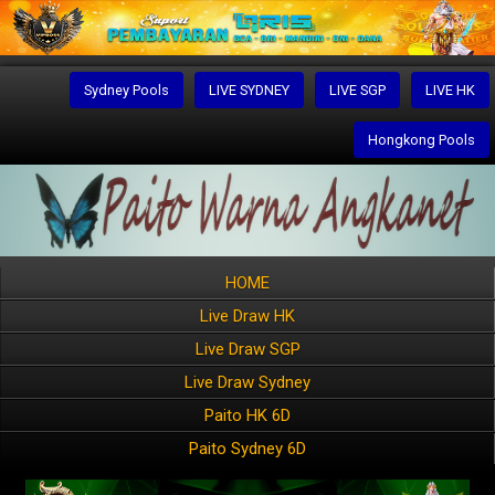
Sydney Pools
LIVE SYDNEY
LIVE SGP
LIVE HK
Hongkong Pools
HOME
Live Draw HK
Live Draw SGP
Live Draw Sydney
Paito HK 6D
Paito Sydney 6D