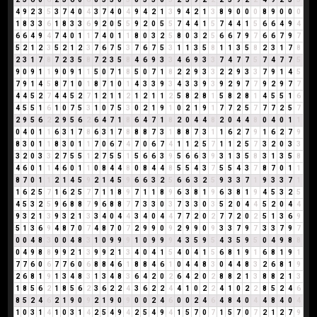
4
9
2
3
5
3
7
4
0
4
3
7
4
0
4
9
4
2
1
3
9
4
2
1
3
8
9
0
0
0
8
9
0
0
0
1
8
3
3
6
1
8
3
3
6
9
2
0
5
5
9
2
0
5
5
7
4
4
1
5
7
4
4
1
5
6
6
4
9
4
6
6
4
9
4
7
4
0
1
1
7
4
0
1
1
8
0
3
2
5
8
0
3
2
5
6
6
7
9
7
6
6
7
9
7
5
2
1
2
3
5
2
1
2
3
7
6
7
5
3
7
6
7
5
3
1
1
3
5
8
1
1
3
5
8
2
3
1
7
8
2
3
1
7
8
7
2
3
5
8
7
2
3
5
8
4
6
9
3
3
4
6
9
3
3
7
4
7
7
5
7
4
7
7
5
9
0
9
1
1
9
0
9
1
1
5
0
7
1
8
5
0
7
1
8
2
2
9
3
3
2
2
9
3
3
7
9
1
4
5
7
9
1
4
5
8
7
1
0
1
8
7
1
0
1
4
3
3
9
3
4
3
3
9
3
9
2
9
7
7
9
2
9
7
7
4
4
5
2
7
4
4
5
2
7
1
2
1
1
2
1
2
1
1
2
5
8
2
8
1
5
8
2
8
1
4
5
5
1
6
4
5
5
1
6
1
0
7
5
3
1
0
7
5
3
0
2
1
9
1
0
2
1
9
1
7
7
2
5
7
7
7
2
5
7
2
9
5
6
2
2
9
5
6
2
6
4
7
1
8
6
4
7
1
8
2
0
4
4
8
2
0
4
4
8
0
4
0
1
1
0
4
0
1
1
6
3
1
7
8
6
3
1
7
8
8
8
7
3
1
8
8
7
3
1
1
6
2
7
9
1
6
2
7
9
8
3
0
1
1
8
3
0
1
1
7
0
6
7
4
7
0
6
7
4
1
1
2
5
7
1
1
2
5
7
3
2
0
3
3
3
2
0
3
3
2
7
5
5
1
2
7
5
5
1
5
6
6
3
9
5
6
6
3
9
3
1
3
5
8
3
1
3
5
8
4
6
0
1
1
4
6
0
1
1
0
8
4
4
8
0
8
4
4
8
5
5
4
3
7
5
5
4
3
7
8
7
0
1
1
8
7
0
1
1
2
1
4
5
9
2
1
4
5
9
6
6
3
2
5
6
6
3
2
5
9
3
3
7
1
9
3
3
7
1
1
6
2
5
7
1
6
2
5
7
7
1
1
8
9
7
1
1
8
9
6
3
8
1
9
6
3
8
1
9
4
5
3
2
5
4
5
3
2
5
9
6
8
8
7
9
6
8
8
7
7
3
3
0
3
7
3
3
0
3
5
2
0
4
4
5
2
0
4
4
9
3
2
1
3
9
3
2
1
3
3
4
0
4
4
3
4
0
4
4
7
7
2
0
2
7
7
2
0
2
5
1
3
6
9
5
1
3
6
9
4
8
7
0
7
4
8
7
0
7
2
9
9
0
9
2
9
9
0
9
3
3
7
9
7
3
3
7
9
7
0
0
4
8
3
0
0
4
8
3
1
0
9
9
9
1
0
9
9
9
4
3
5
9
5
4
3
5
9
5
0
4
9
8
8
0
4
9
8
8
9
9
2
1
3
9
9
2
1
3
4
0
4
1
5
4
0
4
1
5
6
8
1
9
1
6
8
1
9
1
7
7
6
0
6
7
7
6
0
6
8
8
4
6
1
8
8
4
6
1
0
4
4
8
3
0
4
4
8
3
2
6
8
1
9
2
6
8
1
9
1
3
4
8
3
1
3
4
8
3
6
4
2
0
2
6
4
2
0
2
8
8
2
1
3
8
8
2
1
3
1
8
5
6
2
1
8
5
6
2
3
6
2
2
4
3
6
2
2
4
4
1
0
2
2
4
1
0
2
2
8
5
2
4
6
8
5
2
4
6
2
1
9
0
9
2
1
9
0
9
0
0
2
4
6
0
0
2
4
6
4
8
4
0
4
4
8
4
0
4
1
0
3
1
4
1
0
3
1
4
2
5
4
9
4
2
5
4
9
4
1
5
7
0
7
1
5
7
0
7
2
1
2
7
9