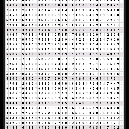
0
0
7
3
1
0
0
7
3
1
6
3
7
2
9
6
3
7
2
9
9
0
9
2
2
9
0
9
2
2
9
0
9
2
2
9
0
9
2
2
0
3
1
8
9
0
3
1
8
9
8
0
1
0
1
8
0
1
0
1
2
8
4
1
5
2
8
4
1
5
2
6
1
9
1
2
6
1
9
1
0
6
1
4
5
0
6
1
4
5
8
4
9
9
9
8
4
9
9
9
6
4
2
8
1
6
4
2
8
1
4
8
8
0
8
4
8
8
0
8
7
1
8
5
4
7
1
8
5
4
3
0
9
0
9
3
0
9
0
9
5
9
1
1
2
5
9
1
1
2
0
5
8
5
4
0
5
8
5
4
4
8
8
2
1
4
8
8
2
1
7
9
9
1
1
7
9
9
1
1
8
3
5
3
8
8
3
5
3
8
5
9
0
7
7
5
9
0
7
7
4
7
9
1
1
4
7
9
1
1
4
9
9
6
6
4
9
9
6
6
9
7
9
6
6
9
7
9
6
6
2
0
0
4
4
2
0
0
4
4
8
8
6
7
4
8
8
6
7
4
7
5
6
5
2
7
5
6
5
2
7
5
6
5
2
7
5
6
5
2
2
2
0
4
4
2
2
0
4
4
8
5
4
3
7
8
5
4
3
7
5
2
3
9
3
5
2
3
9
3
4
7
2
2
4
4
7
2
2
4
7
8
2
8
1
7
8
2
8
1
3
0
1
2
3
3
0
1
2
3
8
1
2
8
1
8
1
2
8
1
9
2
4
3
7
9
2
4
3
7
6
2
9
3
3
6
2
9
3
3
5
9
1
1
2
5
9
1
1
2
2
8
3
8
2
2
8
3
8
2
5
5
8
7
6
5
5
8
7
6
5
5
8
7
6
5
5
8
7
6
1
2
9
9
9
1
2
9
9
9
4
3
1
7
8
4
3
1
7
8
7
1
1
3
4
7
1
1
3
4
5
8
5
7
3
5
8
5
7
3
7
7
0
5
5
7
7
0
5
5
6
9
5
8
4
6
9
5
8
4
6
6
8
9
8
6
6
8
9
8
2
4
8
4
3
2
4
8
4
3
9
5
1
9
1
9
5
1
9
1
1
9
3
1
4
1
9
3
1
4
4
5
9
8
8
4
5
9
8
8
7
9
5
7
3
7
9
5
7
3
3
4
5
6
2
3
4
5
6
2
6
3
9
0
9
6
3
9
0
9
2
6
9
6
6
2
6
9
6
6
4
0
1
5
6
4
0
1
5
6
6
2
9
0
9
6
2
9
0
9
9
9
0
7
7
9
9
0
7
7
6
4
6
9
6
6
4
6
9
6
1
7
9
1
1
1
7
9
1
1
2
8
6
0
6
2
8
6
0
6
8
6
9
8
8
8
6
9
8
8
7
9
4
7
2
7
9
4
7
2
0
6
8
8
7
0
6
8
8
7
0
9
5
9
5
0
9
5
9
5
9
3
4
9
4
9
3
4
9
4
1
9
6
5
2
1
9
6
5
2
4
0
5
4
9
4
0
5
4
9
3
1
4
7
2
3
1
4
7
2
9
3
4
9
4
9
3
4
9
4
9
3
5
7
3
9
3
5
7
3
5
7
2
3
5
5
7
2
3
5
6
9
7
8
6
6
9
7
8
6
3
8
4
1
5
3
8
4
1
5
8
9
1
3
4
8
9
1
3
4
3
2
4
5
9
3
2
4
5
9
1
8
2
9
2
1
8
2
9
2
0
4
1
2
3
0
4
1
2
3
3
6
1
9
1
3
6
1
9
1
6
6
9
4
4
6
6
9
4
4
4
8
2
8
1
4
8
2
8
1
9
7
7
2
9
9
7
7
2
9
6
5
3
2
5
6
5
3
2
5
8
2
0
6
6
8
2
0
6
6
5
8
3
5
8
5
8
3
5
8
9
4
0
6
6
9
4
0
6
6
8
1
1
4
5
8
1
1
4
5
5
8
6
2
8
5
8
6
2
8
0
2
5
6
2
0
2
5
6
2
2
7
8
0
8
2
7
8
0
8
8
1
2
1
3
8
1
2
1
3
6
1
8
5
4
6
1
8
5
4
8
4
6
0
6
8
4
6
0
6
5
6
3
3
6
5
6
3
3
6
7
1
0
2
2