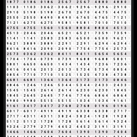
1
8
7
7
5
0
1
8
6
5
0
1
8
6
5
2
5
6
7
4
2
5
6
7
4
4
8
8
0
8
4
8
8
0
8
1
1
0
3
3
1
1
0
3
3
3
0
6
2
8
3
0
6
2
8
9
2
9
6
6
9
2
9
6
6
2
9
1
0
1
2
9
1
0
1
5
1
9
8
8
5
1
9
8
8
2
6
7
0
7
2
6
7
0
7
4
4
7
5
3
4
4
7
5
3
2
5
5
0
5
2
5
5
0
5
8
4
9
0
9
8
4
9
0
9
6
7
6
5
2
6
7
6
5
2
7
1
2
1
3
7
1
2
1
3
6
2
7
5
3
6
2
7
5
3
9
5
8
1
9
9
5
8
1
9
7
0
1
0
1
7
0
1
0
1
4
7
5
5
1
4
7
5
5
1
1
5
6
0
6
1
5
6
0
6
8
8
0
4
4
8
8
0
4
4
4
5
1
3
4
4
5
1
3
4
2
0
4
6
1
2
0
4
6
1
6
5
2
1
3
6
5
2
1
3
7
3
5
9
5
7
3
5
9
5
1
1
4
1
5
1
1
4
1
5
2
5
8
3
2
2
5
8
3
2
6
5
0
0
0
6
5
0
0
0
9
6
2
1
3
9
6
2
1
3
3
8
8
9
8
3
8
8
9
8
2
2
9
1
1
2
2
9
1
1
6
2
9
4
4
6
2
9
4
4
8
4
1
6
7
8
4
1
6
7
2
0
9
0
9
2
0
9
0
9
7
7
5
4
9
7
7
5
4
9
2
5
7
3
1
2
5
7
3
1
0
3
6
2
8
0
3
6
2
8
8
4
1
1
2
8
4
1
1
2
5
6
5
4
9
5
6
5
4
9
1
7
0
4
4
1
7
0
4
4
0
7
3
9
3
0
7
3
9
3
9
6
8
8
7
9
6
8
8
7
5
8
0
1
1
5
8
0
1
1
6
6
5
0
5
6
6
5
0
5
1
4
3
4
7
1
4
3
4
7
7
2
3
6
9
7
2
3
6
9
0
4
1
6
7
0
4
1
6
7
2
0
1
3
4
2
0
1
3
4
5
7
3
4
7
5
7
3
4
7
0
8
5
4
9
0
8
5
4
9
7
7
1
0
1
7
7
1
0
1
1
5
2
5
7
1
5
2
5
7
4
7
3
8
2
4
7
3
8
2
6
6
8
1
9
6
6
8
1
9
1
3
6
4
1
1
3
6
4
1
3
1
7
3
1
3
1
7
3
1
0
8
4
6
1
0
8
4
6
1
1
2
4
6
1
1
2
4
6
1
5
3
4
4
8
5
3
4
4
8
2
4
3
3
6
2
4
3
3
6
1
5
4
5
9
1
5
4
5
9
2
6
1
4
5
2
6
1
4
5
6
2
3
0
3
6
2
3
0
3
1
8
4
5
9
1
8
4
5
9
2
6
4
5
9
2
6
4
5
9
7
7
4
6
1
7
7
4
6
1
6
8
6
4
1
6
8
6
4
1
9
9
8
0
8
9
9
8
0
8
5
5
1
5
6
5
5
1
5
6
1
0
3
4
7
1
0
3
4
7
9
1
6
1
7
9
1
6
1
7
3
4
1
7
8
3
4
1
7
8
2
7
6
8
5
2
7
6
8
5
0
1
9
6
6
0
1
9
6
6
6
0
1
7
8
6
0
1
7
8
4
9
1
9
1
4
9
1
9
1
6
3
3
8
2
6
3
3
8
2
2
7
1
7
8
2
7
1
7
8
4
3
1
1
2
4
3
1
1
2
3
8
2
4
6
3
8
2
4
6
1
9
2
8
1
1
9
2
8
1
5
1
1
2
3
5
1
1
2
3
1
7
2
8
1
1
7
2
8
1
5
6
1
4
5
5
6
1
4
5
9
3
2
4
6
9
3
2
4
6
2
7
7
9
7
2
7
7
9
7
4
4
5
2
7
4
4
5
2
7
3
1
9
1
1
3
1
9
1
1
1
4
6
6
3
1
4
6
6
3
7
6
0
4
4
7
6
0
4
4
1
3
9
0
9
1
3
9
0
9
7
4
0
4
4