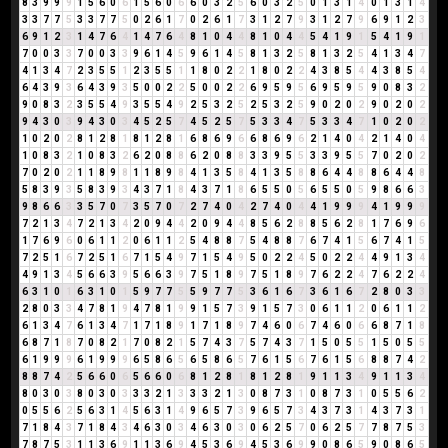
8
3
9
9
9
1
5
6
0
6
1
5
6
0
6
6
0
3
2
5
6
0
3
2
5
0
1
3
1
4
0
1
3
1
4
3
3
7
7
5
3
3
7
7
5
0
2
6
1
7
0
2
6
1
7
3
1
2
7
9
3
1
2
7
9
6
9
1
2
3
6
9
1
2
3
1
4
7
6
4
1
4
7
6
4
8
1
0
4
4
8
1
0
4
4
5
4
1
9
1
5
4
1
9
1
7
0
0
3
3
7
0
0
3
3
9
6
1
4
5
9
6
1
4
5
8
1
3
2
5
8
1
3
2
5
4
1
3
4
7
4
1
3
4
7
2
3
5
5
1
2
3
5
5
1
1
8
0
2
2
1
8
0
2
2
4
3
8
5
4
4
3
8
5
4
6
4
3
9
3
6
4
3
9
3
5
0
0
2
2
5
0
0
2
2
6
9
5
9
5
6
9
5
9
5
9
0
8
3
2
9
0
8
3
2
3
5
5
4
9
3
5
5
4
9
2
5
3
2
5
2
5
3
2
5
9
0
2
0
2
9
0
2
0
2
9
4
3
0
3
9
4
3
0
3
4
5
2
5
7
4
5
2
5
7
5
3
3
4
7
5
3
3
4
7
1
0
2
0
2
1
0
2
0
2
8
1
2
8
1
8
1
2
8
1
6
8
6
9
6
6
8
6
9
6
2
1
4
0
4
2
1
4
0
4
1
0
8
3
2
1
0
8
3
2
6
2
0
8
8
6
2
0
8
8
3
3
9
5
5
3
3
9
5
5
7
0
2
0
2
7
0
2
0
2
1
1
8
9
8
1
1
8
9
8
4
1
3
5
8
4
1
3
5
8
8
6
4
4
8
8
6
4
4
8
5
8
3
9
3
5
8
3
9
3
4
3
7
1
8
4
3
7
1
8
6
5
5
0
5
6
5
5
0
5
9
8
6
6
3
9
8
6
6
3
3
5
7
0
7
3
5
7
0
7
2
7
4
0
4
2
7
4
0
4
4
1
9
9
9
4
1
9
9
9
7
2
1
3
4
7
2
1
3
4
2
0
9
4
4
2
0
9
4
4
8
5
6
2
8
8
5
6
2
8
1
7
6
9
6
1
7
6
9
6
0
6
1
1
2
0
6
1
1
2
5
4
8
8
7
5
4
8
8
7
6
7
4
1
5
6
7
4
1
5
7
2
5
1
6
7
2
5
1
6
7
1
5
4
9
7
1
5
4
9
5
0
2
2
4
5
0
2
2
4
4
9
1
3
4
4
9
1
3
4
5
6
6
3
9
5
6
6
3
9
7
5
1
8
9
7
5
1
8
9
7
6
2
2
4
7
6
2
2
4
6
3
1
0
1
6
3
1
0
1
5
9
7
7
5
5
9
7
7
5
3
6
1
6
7
3
6
1
6
7
2
8
0
3
3
2
8
0
3
3
4
7
8
1
9
4
7
8
1
9
9
1
5
7
3
9
1
5
7
3
0
6
1
1
2
0
6
1
1
2
6
1
3
4
7
6
1
3
4
7
1
7
1
8
9
1
7
1
8
9
7
4
6
0
6
7
4
6
0
6
6
8
7
1
8
6
8
7
1
8
7
0
8
2
1
7
0
8
2
1
5
7
4
3
7
5
7
4
3
7
1
5
0
5
5
1
5
0
5
5
6
1
9
9
9
6
1
9
9
9
6
5
8
6
5
6
5
8
6
5
7
6
1
5
6
7
6
1
5
6
8
8
7
4
2
8
8
7
4
2
5
6
6
0
6
5
6
6
0
6
8
1
2
8
1
8
1
2
8
1
9
1
1
3
4
9
1
1
3
4
8
0
3
0
3
8
0
3
0
3
3
3
2
1
3
3
3
2
1
3
0
8
7
3
1
0
8
7
3
1
0
5
5
6
2
0
5
5
6
2
5
6
3
1
4
5
6
3
1
4
9
6
5
7
3
9
6
5
7
3
4
3
7
3
1
4
3
7
3
1
7
1
8
4
3
7
1
8
4
3
4
6
3
0
3
4
6
3
0
3
0
6
2
5
7
0
6
2
5
7
7
8
7
5
3
7
8
7
5
3
1
1
3
6
9
1
1
3
6
9
4
5
3
6
9
4
5
3
6
9
9
0
8
6
5
9
0
8
6
5