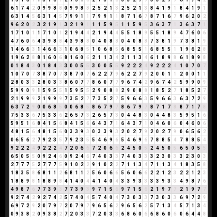
6
1
7
4
2
0
9
9
8
8
0
9
9
8
8
2
5
2
1
3
2
5
2
1
3
8
4
1
9
1
8
4
1
9
1
6
3
1
4
5
6
3
1
4
5
7
9
9
1
1
7
9
9
1
1
8
7
1
6
7
8
7
1
6
7
9
6
2
0
2
9
6
2
0
2
3
2
1
9
1
3
2
1
9
1
1
1
5
9
5
1
1
5
9
5
3
6
3
7
1
3
6
3
7
1
1
7
1
0
1
1
7
1
0
1
2
1
9
4
4
2
1
9
4
4
5
5
1
8
9
5
5
1
8
9
4
7
6
0
6
4
7
6
0
6
4
3
9
8
8
4
3
9
8
8
0
4
0
8
8
0
4
0
8
8
7
3
8
1
9
7
3
8
1
9
1
4
6
6
3
1
4
6
6
3
1
0
6
8
5
1
0
6
8
5
6
8
5
5
1
6
8
5
5
1
1
9
6
2
8
1
9
6
2
8
8
1
6
0
6
8
1
6
0
6
2
1
1
3
4
2
1
1
3
4
6
1
8
9
8
6
1
8
9
8
0
1
8
4
3
0
1
8
4
3
3
0
0
5
5
3
0
0
5
5
9
2
2
2
4
9
2
2
2
4
1
0
7
0
7
1
0
7
0
7
3
8
7
0
7
3
8
7
0
7
6
2
2
7
9
6
2
2
7
9
2
0
0
1
1
2
0
0
1
1
2
8
0
3
3
2
8
0
3
3
8
6
0
7
7
8
6
0
7
7
9
6
7
4
2
9
6
7
4
2
5
9
9
0
9
5
9
9
0
9
1
5
9
5
5
1
5
9
5
5
2
9
0
8
8
2
9
0
8
8
1
8
5
2
7
1
8
5
2
7
2
1
9
9
9
2
1
9
9
9
7
3
5
2
7
7
3
5
2
7
5
9
6
6
3
5
9
6
6
3
6
3
7
2
9
6
3
7
2
9
0
0
6
8
5
0
0
6
8
5
8
6
7
9
7
8
6
7
9
7
8
7
1
7
8
8
7
1
7
8
7
5
3
3
6
7
5
3
3
6
2
6
5
7
3
2
6
5
7
3
0
4
4
8
3
0
4
4
8
3
5
9
5
1
6
5
9
5
1
6
8
4
1
5
6
8
4
1
5
6
6
4
3
7
1
6
4
3
7
1
0
4
6
0
6
0
4
6
0
6
4
8
1
5
6
4
8
1
5
6
0
3
3
9
3
0
3
3
9
3
2
0
2
7
9
2
0
2
7
9
0
6
5
6
2
0
6
5
6
2
7
9
2
3
5
7
9
2
3
5
5
4
6
9
6
5
4
6
9
6
7
8
8
5
4
7
8
8
5
4
9
2
2
2
4
9
2
2
2
4
7
2
0
6
6
7
2
0
6
6
2
4
5
0
5
2
4
5
0
5
6
5
0
5
5
6
5
0
5
5
0
9
2
4
6
0
9
2
4
6
7
4
0
3
3
7
4
0
3
3
3
2
3
0
3
3
2
3
0
3
2
7
7
7
5
2
7
7
7
5
9
1
0
2
2
9
1
0
2
2
7
1
1
3
4
7
1
1
3
4
1
8
3
5
8
1
8
3
5
8
6
8
1
1
2
6
8
1
1
2
5
6
0
6
6
5
6
0
6
6
2
2
1
2
3
2
2
1
2
3
1
8
8
9
8
1
8
8
9
8
4
1
4
0
4
4
1
4
0
4
3
3
9
3
3
3
3
9
3
3
4
9
8
7
6
4
9
8
7
6
7
7
3
9
3
7
7
3
9
3
9
7
1
5
6
9
7
1
5
6
2
1
9
7
7
2
1
9
7
7
9
2
7
4
2
9
2
7
4
2
5
7
4
0
4
5
7
4
0
4
7
3
0
3
3
7
3
0
3
3
6
9
7
2
9
6
9
7
2
9
2
0
7
9
7
2
0
7
9
7
9
6
5
6
2
9
6
5
6
2
5
7
1
3
4
5
7
1
3
4
0
9
3
8
2
0
9
3
8
2
7
2
0
3
3
7
2
0
3
3
6
8
6
0
6
6
8
6
0
6
0
6
4
4
8