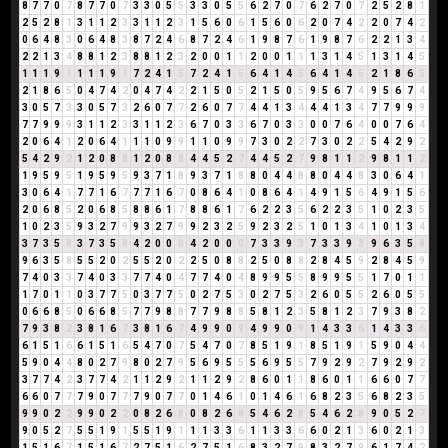
8
7
7
0
7
8
7
7
0
7
3
3
0
5
5
3
3
0
5
5
6
2
7
0
7
6
2
7
0
7
2
5
2
8
1
2
5
2
8
1
3
1
1
2
3
3
1
1
2
3
1
5
6
0
6
1
5
6
0
6
2
0
7
4
2
2
0
7
4
2
0
6
4
8
3
0
6
4
8
3
8
7
2
4
6
8
7
2
4
6
1
9
8
7
6
1
9
8
7
6
2
2
1
3
4
2
2
1
3
4
8
8
1
2
3
8
8
1
2
3
2
0
0
1
1
2
0
0
1
1
1
3
1
4
5
1
3
1
4
5
1
1
1
9
1
1
1
1
9
1
7
2
4
1
5
7
2
4
1
5
6
4
1
4
5
6
4
1
4
5
2
1
8
6
5
2
1
8
6
5
0
4
7
4
2
0
4
7
4
2
2
1
5
0
5
2
1
5
0
5
9
5
6
7
4
9
5
6
7
4
3
0
5
7
3
3
0
5
7
3
2
6
0
7
7
2
6
0
7
7
4
4
1
3
4
4
4
1
3
4
7
7
9
9
9
7
7
9
9
9
3
1
1
2
3
3
1
1
2
3
6
7
0
3
3
6
7
0
3
3
0
0
7
6
4
0
0
7
6
4
2
0
6
4
1
2
0
6
4
1
1
1
0
9
9
1
1
0
9
9
7
3
0
2
2
7
3
0
2
2
5
4
2
9
2
5
4
2
9
2
1
2
0
8
8
1
2
0
8
8
4
4
5
2
7
4
4
5
2
7
9
8
1
1
2
9
8
1
1
2
1
9
5
9
5
1
9
5
9
5
9
3
7
1
8
9
3
7
1
8
8
0
4
4
8
8
0
4
4
8
3
0
6
4
1
3
0
6
4
1
7
7
1
6
7
7
7
1
6
7
0
8
6
4
1
0
8
6
4
1
4
9
1
5
6
4
9
1
5
6
2
0
6
8
5
2
0
6
8
5
8
8
6
1
7
8
8
6
1
7
6
2
2
3
5
6
2
2
3
5
1
0
2
3
5
1
0
2
3
5
9
3
2
7
9
9
3
2
7
9
9
2
3
2
5
9
2
3
2
5
1
0
1
3
4
1
0
1
3
4
3
7
3
5
8
3
7
3
5
8
4
2
0
0
0
4
2
0
0
0
7
3
3
9
3
7
3
3
9
3
9
6
3
5
8
9
6
3
5
8
5
5
2
0
2
5
5
2
0
2
2
5
0
8
8
2
5
0
8
8
2
8
4
5
9
2
8
4
5
9
7
4
0
3
3
7
4
0
3
3
7
7
4
0
4
7
7
4
0
4
8
9
9
5
5
8
9
9
5
5
1
7
0
1
1
1
7
0
1
1
0
3
7
7
5
0
3
7
7
5
0
2
7
5
3
0
2
7
5
3
2
6
0
5
5
2
6
0
5
5
0
6
6
8
5
0
6
6
8
5
7
7
9
8
8
7
7
9
8
8
5
8
1
2
3
5
8
1
2
3
7
9
3
8
2
7
9
3
8
2
3
8
1
6
7
3
8
1
6
7
4
9
9
0
9
4
9
9
0
9
1
4
3
3
6
1
4
3
3
6
6
1
5
1
6
6
1
5
1
6
5
4
7
0
7
5
4
7
0
7
8
5
1
9
1
8
5
1
9
1
5
9
0
4
4
5
9
0
4
4
8
0
2
7
9
8
0
2
7
9
5
6
9
5
5
5
6
9
5
5
7
9
2
9
2
7
9
2
9
2
3
7
7
4
2
3
7
7
4
2
1
1
2
9
2
1
1
2
9
2
8
6
0
1
1
8
6
0
1
1
6
6
0
7
7
6
6
0
7
7
7
9
0
7
7
7
9
0
7
7
0
1
4
6
1
0
1
4
6
1
6
8
2
3
5
6
8
2
3
5
9
9
0
2
2
9
9
0
2
2
0
8
2
6
8
0
8
2
6
8
5
4
6
2
8
5
4
6
2
8
9
0
5
2
7
9
0
5
2
7
5
5
1
9
1
5
5
1
9
1
1
1
3
3
6
1
1
3
3
6
6
0
2
1
3
6
0
2
1
3
1
5
1
6
7
1
5
1
6
7
2
7
5
1
6
2
7
5
1
6
8
3
2
7
9
8
3
2
7
9
6
1
7
4
2