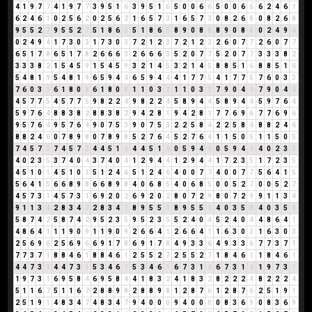
4
1
9
7
7
4
1
9
7
7
3
9
5
1
6
3
9
5
1
6
5
0
0
6
6
5
0
0
6
6
6
2
4
6
1
6
2
4
6
1
0
2
5
6
2
0
2
5
6
2
1
6
5
7
3
1
6
5
7
3
0
8
2
6
8
0
8
2
6
8
9
5
5
2
7
9
5
5
2
7
5
1
8
6
5
5
1
8
6
5
8
9
0
8
8
8
9
0
8
8
0
2
4
9
4
0
2
4
9
4
1
7
3
0
3
1
7
3
0
3
7
2
1
2
3
7
2
1
2
3
2
6
0
7
7
2
6
0
7
7
6
5
1
7
8
6
5
1
7
8
2
6
6
6
3
2
6
6
6
3
5
2
0
7
7
5
2
0
7
7
3
3
3
8
2
3
3
3
8
2
1
5
4
5
9
1
5
4
5
9
3
2
1
4
5
3
2
1
4
5
8
8
5
1
6
8
8
5
1
6
5
4
8
1
9
5
4
8
1
9
6
5
9
4
4
6
5
9
4
4
4
1
7
7
5
4
1
7
7
5
7
6
0
3
3
7
6
0
3
3
6
1
8
0
8
6
1
8
0
8
1
1
0
3
3
1
1
0
3
3
7
9
0
4
4
7
9
0
4
4
4
5
7
7
5
4
5
7
7
5
9
8
2
2
4
9
8
2
2
4
5
8
9
4
4
5
8
9
4
4
5
9
7
6
4
5
9
7
6
4
8
8
3
8
2
8
8
3
8
2
9
4
2
8
1
9
4
2
8
1
7
7
6
9
6
7
7
6
9
6
9
5
7
6
4
9
5
7
6
4
9
0
7
5
3
9
0
7
5
3
2
2
5
8
4
2
2
5
8
4
8
8
2
4
6
8
8
2
4
6
0
7
8
9
8
0
7
8
9
8
5
2
7
6
4
5
2
7
6
4
1
1
5
0
5
1
1
5
0
5
7
4
5
7
3
7
4
5
7
3
4
4
5
1
6
4
4
5
1
6
0
5
9
4
4
0
5
9
4
4
4
0
2
3
5
4
0
2
3
5
3
7
4
0
4
3
7
4
0
4
1
2
9
4
4
1
2
9
4
4
1
7
2
3
5
1
7
2
3
5
4
5
1
0
1
4
5
1
0
1
5
1
2
4
6
5
1
2
4
6
4
0
0
7
7
4
0
0
7
7
5
6
4
1
5
5
6
4
1
5
6
6
8
9
8
6
6
8
9
8
4
0
6
8
5
4
0
6
8
5
0
0
5
2
7
0
0
5
2
7
4
5
7
3
1
4
5
7
3
1
6
9
2
0
2
6
9
2
0
2
8
0
7
2
9
8
0
7
2
9
9
1
1
3
4
9
1
1
3
4
2
8
3
4
7
2
8
3
4
7
8
9
5
5
1
8
9
5
5
1
4
0
3
5
8
4
0
3
5
8
5
8
7
4
2
5
8
7
4
2
9
5
2
3
5
9
5
2
3
5
5
2
4
0
4
5
2
4
0
4
4
8
6
4
1
4
8
6
4
1
1
1
9
0
9
1
1
9
0
9
2
6
6
4
1
2
6
6
4
1
1
6
3
0
3
1
6
3
0
3
2
5
6
9
6
2
5
6
9
6
6
9
1
7
8
6
9
1
7
8
4
9
3
3
6
4
9
3
3
6
7
7
3
7
1
7
7
3
7
1
8
8
4
6
1
8
8
4
6
1
2
5
5
2
7
2
5
5
2
7
1
8
4
6
1
1
8
4
6
1
4
4
7
3
1
4
4
7
3
1
5
3
4
6
1
5
3
4
6
1
6
7
3
1
4
6
7
3
1
4
1
9
7
3
1
1
9
7
3
1
6
9
5
8
4
6
9
5
8
4
4
1
8
3
2
4
1
8
3
2
8
2
2
2
4
8
2
2
2
4
5
1
1
6
7
5
1
1
6
7
2
8
8
9
8
2
8
8
9
8
1
2
8
7
6
1
2
8
7
6
2
5
1
9
1
2
5
1
9
1
4
8
3
4
7
4
8
3
4
7
9
4
0
0
0
9
4
0
0
0
0
8
3
6
9
0
8
3
6
9