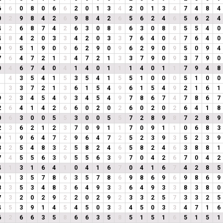
6
6
0
8
0
6
6
2
0
1
3
4
2
0
1
3
4
7
4
8
4
0
2
9
8
4
2
6
9
8
4
2
6
5
6
2
4
6
5
6
2
4
4
2
6
8
7
4
2
6
3
0
8
8
6
3
0
8
8
5
5
4
0
4
8
4
2
0
3
3
4
2
0
3
3
7
6
4
0
4
7
6
4
0
0
9
5
1
9
0
9
6
2
9
0
9
6
2
9
0
9
5
0
9
4
7
6
4
7
2
1
3
4
7
2
1
3
3
7
9
0
9
3
7
9
0
0
4
6
7
4
0
4
1
4
0
1
1
1
4
0
1
1
7
9
4
8
1
4
3
5
4
1
5
3
5
4
1
5
5
1
0
0
0
5
1
0
0
1
3
3
7
2
1
3
6
1
5
4
9
6
1
5
4
9
2
1
6
1
9
2
3
4
5
4
9
3
4
5
4
9
7
8
6
7
4
7
8
6
7
2
6
4
1
4
2
6
6
0
2
0
2
6
0
2
0
2
6
4
1
8
0
6
3
0
0
5
5
3
0
0
5
5
7
2
8
9
8
7
2
8
9
2
3
6
2
1
2
3
7
0
9
1
1
7
0
9
1
1
0
6
8
3
9
1
9
6
4
7
2
9
6
4
7
2
5
2
3
9
3
5
2
3
9
3
2
5
4
8
3
2
5
8
2
4
6
5
8
2
4
6
3
8
8
1
7
4
5
5
6
3
9
5
5
6
3
9
7
0
4
2
6
7
0
4
2
4
1
3
1
6
4
1
0
4
1
6
7
0
4
1
6
7
4
2
8
5
0
1
3
5
7
8
6
3
5
7
8
6
9
8
6
9
6
9
8
6
9
8
3
5
3
4
8
3
6
4
9
3
3
6
4
9
3
3
8
3
8
0
7
3
2
0
2
9
2
2
0
2
9
2
3
3
2
5
7
3
3
2
5
4
5
3
9
1
4
5
4
5
0
3
3
4
5
0
3
3
4
7
1
6
6
2
6
6
3
5
8
6
6
3
5
8
5
1
5
1
6
5
1
5
1