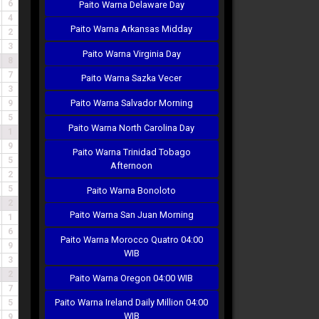
6
Paito Warna Delaware Day
4
Paito Warna Arkansas Midday
2
3
Paito Warna Virginia Day
8
7
Paito Warna Sazka Vecer
3
Paito Warna Salvador Morning
9
5
Paito Warna North Carolina Day
1
9
Paito Warna Trinidad Tobago
5
Afternoon
2
5
Paito Warna Bonoloto
2
Paito Warna San Juan Morning
1
6
Paito Warna Morocco Quatro 04:00
9
WIB
3
2
Paito Warna Oregon 04:00 WIB
7
Paito Warna Ireland Daily Million 04:00
5
WIB
9