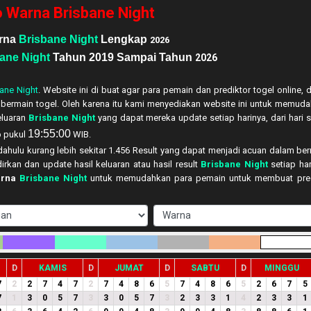
o Warna Brisbane Night
arna
Brisbane Night
Lengkap
2026
ane Night
Tahun 2019 Sampai Tahun
2026
ane Night
. Website ini di buat agar para pemain dan prediktor togel online, 
bermain togel. Oleh karena itu kami menyediakan website ini untuk memud
eluaran
Brisbane Night
yang dapat mereka update setiap harinya, dari hari s
19:55:00
p pukul
WIB.
rdahulu kurang lebih sekitar 1.456 Result yang dapat menjadi acuan dalam be
rkan dan update hasil keluaran atau hasil result
Brisbane Night
setiap har
arna
Brisbane Night
untuk memudahkan para pemain untuk membuat pred
D
KAMIS
D
JUMAT
D
SABTU
D
MINGGU
7
2
2
7
4
7
2
7
4
8
6
5
7
4
8
6
5
2
6
7
5
7
1
3
0
5
7
3
3
0
5
7
3
2
3
3
1
4
2
3
3
1