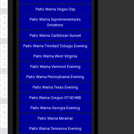
3
Paito Warna Vegas Day
6
4
Paito Warna Supremeventures
4
Drivetime
4
9
Paito Warna Caribbean Sunset
3
Paito Warna Trinidad Tobago Evening
0
7
Paito Warna West Virginia
4
9
Paito Warna Vermont Evening
8
Paito Warna Pennsylvania Evening
2
3
Paito Warna Texas Evening
9
6
Paito Warna Oregon 07:00 WIB
4
6
Paito Warna Georgia Evening
8
Paito Warna Miramar
7
7
Paito Warna Tennesse Evening
6