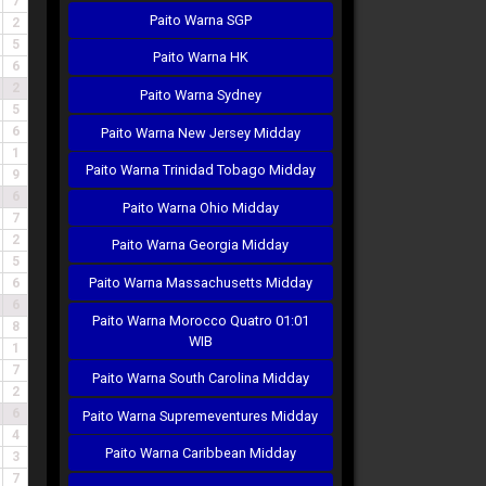
7
Paito Warna SGP
2
5
Paito Warna HK
6
2
Paito Warna Sydney
5
6
Paito Warna New Jersey Midday
1
Paito Warna Trinidad Tobago Midday
9
6
Paito Warna Ohio Midday
7
2
Paito Warna Georgia Midday
5
Paito Warna Massachusetts Midday
6
6
Paito Warna Morocco Quatro 01:01
8
WIB
1
7
Paito Warna South Carolina Midday
2
6
Paito Warna Supremeventures Midday
4
Paito Warna Caribbean Midday
3
7