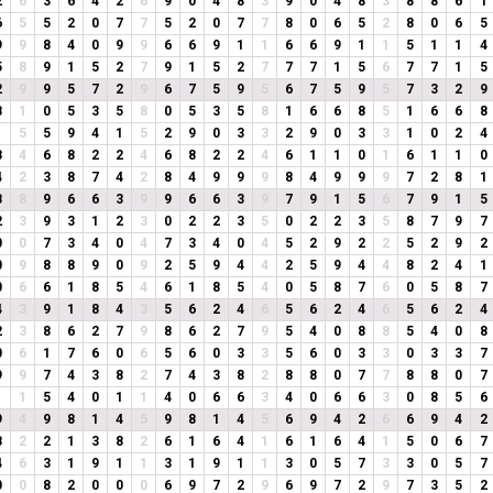
2
6
3
6
4
2
6
9
0
4
8
3
9
0
4
8
3
8
8
6
1
6
5
5
2
0
7
7
5
2
0
7
7
8
0
6
5
2
8
0
6
5
9
9
8
4
0
9
9
6
6
9
1
1
6
6
9
1
1
5
1
1
4
5
8
9
1
5
2
7
9
1
5
2
7
7
7
1
5
6
7
7
1
5
2
9
9
5
7
2
9
6
7
5
9
5
6
7
5
9
5
7
3
2
9
8
1
0
5
3
5
8
0
5
3
5
8
1
6
6
8
5
1
6
6
8
1
5
5
9
4
1
5
2
9
0
3
3
2
9
0
3
3
1
0
2
4
8
4
6
8
2
2
4
6
8
2
2
4
6
1
1
0
1
6
1
1
0
4
2
3
8
7
4
2
8
4
9
9
9
8
4
9
9
9
7
2
8
1
8
8
9
6
6
3
9
9
6
6
3
9
7
9
1
5
6
7
9
1
5
2
3
9
3
1
2
3
0
2
2
3
5
0
2
2
3
5
8
7
9
7
0
0
7
3
4
0
4
7
3
4
0
4
5
2
9
2
2
5
2
9
2
0
9
8
8
9
0
9
2
5
9
4
4
2
5
9
4
4
8
2
4
1
0
6
6
1
8
5
4
6
1
8
5
4
0
5
8
7
6
0
5
8
7
4
3
9
1
8
4
3
5
6
2
4
6
5
6
2
4
6
5
6
2
4
2
3
8
6
2
7
9
8
6
2
7
9
5
4
0
8
8
5
4
0
8
0
6
1
7
6
0
6
5
6
0
3
3
5
6
0
3
3
0
3
3
7
9
9
7
4
3
8
2
7
4
3
8
2
8
8
0
7
7
8
8
0
7
1
1
5
4
0
1
1
4
0
6
6
3
4
0
6
6
3
0
8
5
6
9
4
9
8
1
4
5
9
8
1
4
5
6
9
4
2
6
6
9
4
2
8
2
2
1
3
8
2
6
1
6
4
1
6
1
6
4
1
5
0
6
7
4
6
3
1
9
1
1
3
1
9
1
1
3
0
5
7
3
3
0
5
7
0
0
8
2
0
0
0
6
9
7
2
9
6
9
7
2
9
7
3
5
2