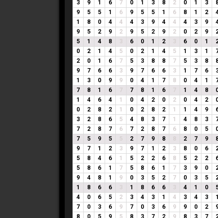
3
9
1
6
7
0
1
3
8
2
0
1
3
9
5
5
1
6
9
5
5
1
6
8
1
2
1
8
0
4
4
4
3
9
4
4
4
3
9
9
5
2
9
2
9
5
2
9
2
0
2
9
5
1
4
8
3
6
0
1
2
3
6
0
1
0
2
1
4
5
0
2
1
4
5
1
3
1
2
0
1
6
7
5
3
8
8
7
5
3
8
9
7
6
6
3
9
7
6
6
3
1
7
6
1
3
0
9
9
0
4
1
7
8
0
4
1
7
8
1
6
7
7
8
1
6
7
1
4
8
1
4
6
4
1
0
4
2
0
2
0
4
2
0
2
8
2
1
0
2
8
2
1
1
4
9
3
2
8
6
5
4
8
3
7
1
4
8
3
7
2
8
7
6
7
2
8
7
6
8
0
5
7
5
9
5
5
2
7
9
8
8
2
7
9
9
7
1
2
3
9
7
1
2
3
8
0
6
5
8
4
6
1
5
2
2
6
8
5
2
2
5
8
6
1
7
5
8
6
1
7
3
9
0
9
4
8
1
9
0
3
5
2
7
0
3
5
1
8
6
6
3
1
8
6
6
3
4
1
0
4
0
6
5
2
3
4
3
1
4
3
4
3
7
0
3
6
9
7
0
3
6
9
9
0
2
8
0
5
9
5
8
3
7
2
9
8
3
7