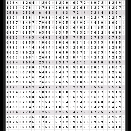
1
2
6
4
1
1
2
6
4
1
1
2
0
0
0
1
2
0
0
0
6
0
7
2
9
6
0
7
2
9
1
2
9
9
9
1
2
9
9
9
0
7
8
1
9
0
7
8
1
9
2
0
6
8
5
2
0
6
8
5
9
2
0
7
7
9
2
0
7
7
2
5
3
6
9
2
5
3
6
9
6
1
6
3
9
6
1
6
3
9
7
2
1
4
5
7
2
1
4
5
1
3
0
1
1
1
3
0
1
1
5
9
8
1
9
5
9
8
1
9
0
6
0
9
9
0
6
0
9
9
2
2
4
7
2
2
2
4
7
2
8
4
9
7
7
8
4
9
7
7
7
9
0
5
5
7
9
0
5
5
4
4
9
0
9
4
4
9
0
9
3
6
0
1
1
3
6
0
1
1
0
5
5
1
6
0
5
5
1
6
6
4
8
3
2
6
4
8
3
2
8
1
6
5
2
8
1
6
5
2
6
8
5
7
3
6
8
5
7
3
6
3
4
5
9
6
3
4
5
9
7
6
3
2
5
7
6
3
2
5
5
6
3
0
3
5
6
3
0
3
4
4
9
3
3
4
4
9
3
3
7
4
5
5
1
7
4
5
5
1
0
7
9
3
3
0
7
9
3
3
6
9
5
5
1
6
9
5
5
1
1
0
6
6
3
1
0
6
6
3
8
3
1
3
4
8
3
1
3
4
7
8
8
5
4
7
8
8
5
4
9
4
1
4
5
9
4
1
4
5
2
6
8
3
2
2
6
8
3
2
2
2
5
8
4
2
2
5
8
4
8
6
2
2
4
8
6
2
2
4
9
6
1
0
1
9
6
1
0
1
5
6
7
3
1
5
6
7
3
1
4
6
6
3
9
4
6
6
3
9
2
6
0
1
1
2
6
0
1
1
8
4
1
2
3
8
4
1
2
3
4
2
1
2
3
4
2
1
2
3
9
6
9
4
4
9
6
9
4
4
2
3
1
7
8
2
3
1
7
8
4
0
1
0
1
4
0
1
0
1
8
9
8
5
4
8
9
8
5
4
5
7
8
0
8
5
7
8
0
8
9
3
8
9
8
9
3
8
9
8
2
0
0
7
7
2
0
0
7
7
6
7
8
3
2
6
7
8
3
2
6
4
8
7
6
6
4
8
7
6
2
3
3
2
5
2
3
3
2
5
1
2
5
6
2
1
2
5
6
2
2
4
1
6
7
2
4
1
6
7
8
4
0
7
7
8
4
0
7
7
8
6
4
6
1
8
6
4
6
1
9
8
6
2
8
9
8
6
2
8
7
6
6
5
2
7
6
6
5
2
1
2
0
6
6
1
2
0
6
6
8
1
2
5
7
8
1
2
5
7
4
4
9
2
2
4
4
9
2
2
2
3
9
1
1
2
3
9
1
1
5
5
6
6
3
5
5
6
6
3
2
9
9
4
4
2
9
9
4
4
5
8
9
8
8
5
8
9
8
8
2
3
9
7
7
2
3
9
7
7
9
9
1
3
4
9
9
1
3
4
6
6
8
0
8
6
6
8
0
8
6
0
5
7
3
6
0
5
7
3
3
6
9
7
7
3
6
9
7
7
2
0
0
8
8
2
0
0
8
8
9
1
5
4
9
9
1
5
4
9
7
3
4
8
3
7
3
4
8
3
3
4
6
9
6
3
4
6
9
6
0
1
4
7
2
0
1
4
7
2
1
0
5
2
7
1
0
5
2
7
0
4
2
9
2
0
4
2
9
2
7
7
0
4
4
7
7
0
4
4
3
2
5
5
1
3
2
5
5
1
4
7
7
5
3
4
7
7
5
3
2
5
0
7
7
2
5
0
7
7
5
0
3
6
9
5
0
3
6
9
9
4
7
0
7
9
4
7
0
7
3
9
5
2
7
3
9
5
2
7
8
8
2
6
8
8
8
2
6
8
5
7
8
2
1
5
7
8
2
1
9
9
6
9
6
9
9
6
9
6
2
5
9
1
1
2
5
9
1
1
5
1
5
0
5
5
1
5
0
5
8
8
2
5
7
8
8
2
5
7
5
4
1
8
9
5
4
1
8
9