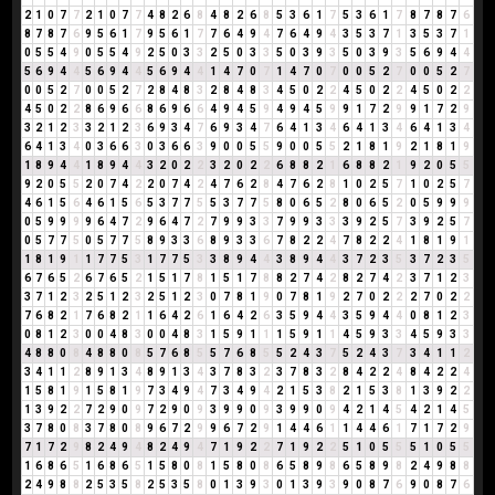
2
1
0
7
7
2
1
0
7
7
4
8
2
6
8
4
8
2
6
8
5
3
6
1
7
5
3
6
1
7
8
7
8
7
6
8
7
8
7
6
9
5
6
1
7
9
5
6
1
7
7
6
4
9
4
7
6
4
9
4
3
5
3
7
1
3
5
3
7
1
0
5
5
4
9
0
5
5
4
9
2
5
0
3
3
2
5
0
3
3
5
0
3
9
3
5
0
3
9
3
5
6
9
4
4
5
6
9
4
4
5
6
9
4
4
5
6
9
4
4
1
4
7
0
7
1
4
7
0
7
0
0
5
2
7
0
0
5
2
7
0
0
5
2
7
0
0
5
2
7
2
8
4
8
3
2
8
4
8
3
4
5
0
2
2
4
5
0
2
2
4
5
0
2
2
4
5
0
2
2
8
6
9
6
6
8
6
9
6
6
4
9
4
5
9
4
9
4
5
9
9
1
7
2
9
9
1
7
2
9
3
2
1
2
3
3
2
1
2
3
6
9
3
4
7
6
9
3
4
7
6
4
1
3
4
6
4
1
3
4
6
4
1
3
4
6
4
1
3
4
0
3
6
6
3
0
3
6
6
3
9
0
0
5
5
9
0
0
5
5
2
1
8
1
9
2
1
8
1
9
1
8
9
4
4
1
8
9
4
4
3
2
0
2
2
3
2
0
2
2
6
8
8
2
1
6
8
8
2
1
9
2
0
5
5
9
2
0
5
5
2
0
7
4
2
2
0
7
4
2
4
7
6
2
8
4
7
6
2
8
1
0
2
5
7
1
0
2
5
7
4
6
1
5
6
4
6
1
5
6
5
3
7
7
5
5
3
7
7
5
8
0
6
5
2
8
0
6
5
2
0
5
9
9
9
0
5
9
9
9
9
6
4
7
2
9
6
4
7
2
7
9
9
3
3
7
9
9
3
3
3
9
2
5
7
3
9
2
5
7
0
5
7
7
5
0
5
7
7
5
8
9
3
3
6
8
9
3
3
6
7
8
2
2
4
7
8
2
2
4
1
8
1
9
1
1
8
1
9
1
1
7
7
5
3
1
7
7
5
3
3
8
9
4
4
3
8
9
4
4
3
7
2
3
5
3
7
2
3
5
6
7
6
5
2
6
7
6
5
2
1
5
1
7
8
1
5
1
7
8
8
2
7
4
2
8
2
7
4
2
3
7
1
2
3
3
7
1
2
3
2
5
1
2
3
2
5
1
2
3
0
7
8
1
9
0
7
8
1
9
2
7
0
2
2
2
7
0
2
2
7
6
8
2
1
7
6
8
2
1
1
6
4
2
6
1
6
4
2
6
3
5
9
4
4
3
5
9
4
4
0
8
1
2
3
0
8
1
2
3
0
0
4
8
3
0
0
4
8
3
1
5
9
1
1
1
5
9
1
1
4
5
9
3
3
4
5
9
3
3
4
8
8
0
8
4
8
8
0
8
5
7
6
8
5
5
7
6
8
5
5
2
4
3
7
5
2
4
3
7
3
4
1
1
2
3
4
1
1
2
8
9
1
3
4
8
9
1
3
4
3
7
8
3
2
3
7
8
3
2
8
4
2
2
4
8
4
2
2
4
1
5
8
1
9
1
5
8
1
9
7
3
4
9
4
7
3
4
9
4
2
1
5
3
8
2
1
5
3
8
1
3
9
2
2
1
3
9
2
2
7
2
9
0
9
7
2
9
0
9
3
9
9
0
9
3
9
9
0
9
4
2
1
4
5
4
2
1
4
5
3
7
8
0
8
3
7
8
0
8
9
6
7
2
9
9
6
7
2
9
1
4
4
6
1
1
4
4
6
1
7
1
7
2
9
7
1
7
2
9
8
2
4
9
4
8
2
4
9
4
7
1
9
2
2
7
1
9
2
2
5
1
0
5
5
5
1
0
5
5
1
6
8
6
5
1
6
8
6
5
1
5
8
0
8
1
5
8
0
8
6
5
8
9
8
6
5
8
9
8
2
4
9
8
8
2
4
9
8
8
2
5
3
5
8
2
5
3
5
8
0
1
3
9
3
0
1
3
9
3
9
0
8
7
6
9
0
8
7
6