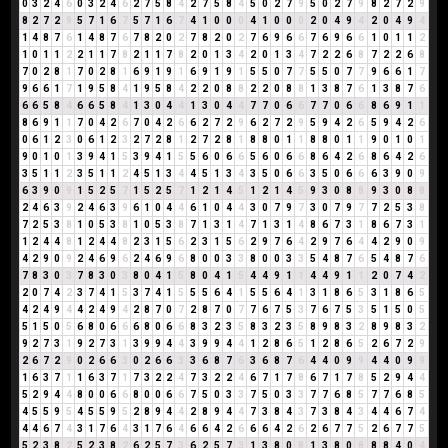
0
3
2
4
6
0
3
2
4
6
2
7
5
8
4
2
7
5
8
4
5
0
2
7
9
5
0
2
7
9
8
2
7
2
9
8
2
7
2
9
5
7
1
6
7
5
7
1
6
7
4
1
0
0
0
4
1
0
0
0
2
0
4
9
4
2
0
4
9
4
1
4
8
7
6
1
4
8
7
6
7
8
2
0
2
7
8
2
0
2
7
6
9
6
6
7
6
9
6
6
1
0
1
1
2
1
0
1
1
2
2
1
1
7
8
2
1
1
7
8
2
0
1
3
4
2
0
1
3
4
7
2
2
6
8
7
2
2
6
8
7
0
2
8
1
7
0
2
8
1
6
9
1
9
1
6
9
1
9
1
5
5
0
7
7
5
5
0
7
7
9
6
6
1
7
9
6
6
1
7
1
9
5
8
4
1
9
5
8
4
2
2
0
8
8
2
2
0
8
8
1
3
8
7
6
1
3
8
7
6
6
6
5
8
4
6
6
5
8
4
1
3
0
4
4
1
3
0
4
4
7
7
0
6
6
7
7
0
6
6
8
6
9
1
1
8
6
9
1
1
7
0
4
2
6
7
0
4
2
6
6
2
7
2
9
6
2
7
2
9
5
9
4
2
6
5
9
4
2
6
0
6
1
2
3
0
6
1
2
3
2
7
2
8
1
2
7
2
8
1
8
8
0
1
1
8
8
0
1
1
9
0
1
0
1
9
0
1
0
1
3
9
4
1
5
3
9
4
1
5
5
6
0
6
6
5
6
0
6
6
8
6
4
2
6
8
6
4
2
6
3
5
1
1
2
3
5
1
1
2
4
5
1
3
4
4
5
1
3
4
3
5
0
6
6
3
5
0
6
6
6
3
9
0
9
6
3
9
0
9
1
5
2
5
7
1
5
2
5
7
1
2
1
4
5
1
2
1
4
5
9
3
0
8
8
9
3
0
8
8
2
4
6
3
9
2
4
6
3
9
6
1
0
4
4
6
1
0
4
4
3
0
7
9
7
3
0
7
9
7
7
2
5
3
8
7
2
5
3
8
1
0
5
3
8
1
0
5
3
8
7
1
3
1
4
7
1
3
1
4
8
6
7
3
1
8
6
7
3
1
1
2
4
4
8
1
2
4
4
8
2
3
1
5
6
2
3
1
5
6
2
9
7
6
4
2
9
7
6
4
4
2
9
0
9
4
2
9
0
9
2
4
6
9
6
2
4
6
9
6
8
0
0
3
3
8
0
0
3
3
5
4
8
7
6
5
4
8
7
6
7
8
3
0
3
7
8
3
0
3
8
0
4
1
5
8
0
4
1
5
4
4
9
1
1
4
4
9
1
1
2
0
7
4
2
2
0
7
4
2
3
7
4
1
5
3
7
4
1
5
5
5
6
4
1
5
5
6
4
1
3
1
8
6
5
3
1
8
6
5
4
2
4
9
4
4
2
4
9
4
2
8
7
0
7
2
8
7
0
7
7
6
7
5
3
7
6
7
5
3
5
1
5
0
5
5
1
5
0
5
6
8
0
6
6
6
8
0
6
6
8
3
2
3
5
8
3
2
3
5
8
9
8
3
2
8
9
8
3
2
9
2
7
3
1
9
2
7
3
1
3
9
9
4
4
3
9
9
4
4
1
2
8
6
5
1
2
8
6
5
2
6
7
2
9
2
6
7
2
9
0
2
6
6
3
0
2
6
6
3
3
6
8
7
6
3
6
8
7
6
4
4
0
9
9
4
4
0
9
9
1
6
3
7
1
1
6
3
7
1
7
3
2
2
4
7
3
2
2
4
6
7
1
7
8
6
7
1
7
8
5
2
9
4
4
5
2
9
4
4
8
0
0
6
6
8
0
0
6
6
7
5
0
3
3
7
5
0
3
3
7
7
6
8
5
7
7
6
8
5
4
5
5
9
5
4
5
5
9
5
2
8
9
4
4
2
8
9
4
4
7
3
8
4
3
7
3
8
4
3
4
4
6
7
4
4
4
6
7
4
3
1
7
6
4
3
1
7
6
4
6
6
4
2
6
6
6
4
2
6
2
6
7
7
5
2
6
7
7
5
5
2
3
8
2
5
2
3
8
2
6
2
5
7
3
6
2
5
7
3
1
3
8
0
8
1
3
8
0
8
8
8
4
0
4