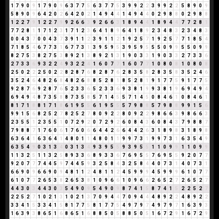
1
7
9
0
9
1
7
9
0
9
6
3
7
7
5
6
3
7
7
5
3
9
9
2
2
3
9
9
2
2
5
8
9
0
9
5
8
9
0
9
6
4
2
0
2
6
4
2
0
2
1
4
9
4
4
1
4
9
4
4
0
2
9
8
8
0
2
9
8
8
1
2
2
7
9
1
2
2
7
9
9
2
6
6
3
9
2
6
6
3
1
8
9
4
4
1
8
9
4
4
7
7
2
8
1
7
7
2
8
1
1
7
1
2
3
1
7
1
2
3
6
4
1
8
9
6
4
1
8
9
2
3
4
8
3
2
3
4
8
3
0
0
4
3
7
0
0
4
3
7
3
9
1
1
2
3
9
1
1
2
1
9
2
5
7
1
9
2
5
7
7
1
8
5
4
7
1
8
5
4
6
7
7
3
1
6
7
7
3
1
3
9
5
9
5
3
9
5
9
5
5
5
0
9
9
5
5
0
9
9
8
2
7
5
3
8
2
7
5
3
8
9
2
1
3
8
9
2
1
3
1
9
0
3
3
1
9
0
3
3
2
7
3
3
6
2
7
3
3
6
9
3
2
2
4
9
3
2
2
4
1
6
0
7
7
1
6
0
7
7
1
0
8
0
8
1
0
8
0
8
2
5
0
2
2
2
5
0
2
2
8
2
8
7
6
8
2
8
7
6
2
8
3
5
8
2
8
3
5
8
3
5
2
4
6
3
5
2
4
6
4
8
2
6
8
4
8
2
6
8
8
5
2
8
1
8
5
2
8
1
9
1
7
7
5
9
1
7
7
5
9
2
8
7
6
9
2
8
7
6
5
2
3
3
6
5
2
3
3
6
9
3
8
1
9
9
3
8
1
9
6
9
4
9
4
6
9
4
9
4
8
7
3
5
8
8
7
3
5
8
5
7
1
4
5
5
7
1
4
5
0
8
4
6
1
0
8
4
6
1
8
1
7
1
8
8
1
7
1
8
6
1
9
5
5
6
1
9
5
5
5
7
9
8
8
5
7
9
8
8
9
9
1
5
6
9
9
1
5
6
8
2
5
2
7
8
2
5
2
7
8
0
9
2
2
8
0
9
2
2
9
8
6
6
3
9
8
6
6
3
2
3
5
5
1
2
3
5
5
1
0
7
2
9
2
0
7
2
9
2
6
0
8
4
3
6
0
8
4
3
7
9
8
8
7
7
9
8
8
7
1
7
6
0
6
1
7
6
0
6
6
4
4
2
6
6
4
4
2
6
3
1
8
9
8
3
1
8
9
8
6
3
6
4
1
6
3
6
4
1
4
8
0
1
1
4
8
0
1
1
9
9
7
3
1
9
9
7
3
1
6
3
5
4
9
6
3
5
4
9
0
3
1
3
4
0
3
1
3
4
9
3
9
5
5
9
3
9
5
5
1
1
0
9
9
1
1
0
9
9
1
1
3
2
5
1
1
3
2
5
8
9
3
3
6
8
9
3
3
6
7
6
9
5
5
7
6
9
5
5
9
2
0
7
7
9
2
0
7
7
7
4
4
5
9
7
4
4
5
9
3
2
5
8
4
3
2
5
8
4
4
0
7
3
1
4
0
7
3
1
6
6
9
0
9
6
6
9
0
9
4
8
1
1
2
4
8
1
1
2
4
5
9
9
9
4
5
9
9
9
6
1
0
7
7
6
1
0
7
7
2
6
5
3
8
2
6
5
3
8
1
0
9
6
6
1
0
9
6
6
2
6
5
2
7
2
6
5
2
7
4
4
3
0
3
4
4
3
0
3
5
4
9
0
9
5
4
9
0
9
8
7
4
1
5
8
7
4
1
5
2
2
5
2
7
2
2
5
2
7
1
0
2
1
3
1
0
2
1
3
7
0
9
4
4
7
0
9
4
4
4
8
9
2
2
4
8
9
2
2
3
3
4
1
5
3
3
4
1
5
8
1
7
7
5
8
1
7
7
5
4
9
7
9
7
4
9
7
9
7
1
6
3
9
3
1
6
3
9
3
8
6
5
1
6
8
6
5
1
6
8
8
5
0
5
8
8
5
0
5
1
6
7
2
9
1
6
7
2
9