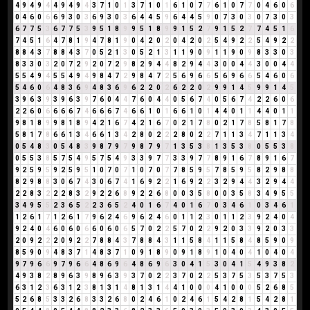
4
9
4
9
4
4
9
4
9
4
3
7
1
0
1
3
7
1
0
1
6
1
0
7
7
6
1
0
7
7
0
4
6
0
6
0
4
6
0
6
6
9
3
0
3
6
9
3
0
3
6
4
4
5
9
6
4
4
5
9
0
7
3
0
3
0
7
3
0
3
6
7
7
5
3
6
7
7
5
3
9
5
1
8
9
9
5
1
8
9
9
1
5
2
7
9
1
5
2
7
7
4
5
1
6
7
4
5
1
6
4
7
8
1
9
4
7
8
1
9
0
4
2
0
2
0
4
2
0
2
5
4
9
2
2
5
4
9
2
2
8
8
4
3
7
8
8
4
3
7
0
5
2
1
3
0
5
2
1
3
1
1
9
0
9
1
1
9
0
9
8
3
3
0
3
8
3
3
0
3
2
0
7
2
9
2
0
7
2
9
8
2
9
4
4
8
2
9
4
4
3
0
0
4
4
3
0
0
4
4
5
5
4
9
4
5
5
4
9
4
9
8
4
7
2
9
8
4
7
2
5
6
9
6
6
5
6
9
6
6
5
4
6
0
6
5
4
6
0
6
4
8
3
6
9
4
8
3
6
9
6
2
2
0
2
6
2
2
0
2
9
9
1
4
5
9
9
1
4
5
3
9
6
3
9
3
9
6
3
9
7
6
0
4
4
7
6
0
4
4
0
5
6
7
4
0
5
6
7
4
2
2
6
0
6
2
2
6
0
6
6
6
6
7
4
6
6
6
7
4
6
6
1
0
1
6
6
1
0
1
4
4
0
1
1
4
4
0
1
1
9
8
1
8
9
9
8
1
8
9
4
2
1
6
7
4
2
1
6
7
0
2
1
7
8
0
2
1
7
8
5
8
1
7
8
5
8
1
7
8
6
6
1
3
4
6
6
1
3
4
2
8
0
2
2
2
8
0
2
2
7
1
1
3
4
7
1
1
3
4
0
5
4
8
3
0
5
4
8
3
9
8
7
9
7
9
8
7
9
7
1
3
5
3
8
1
3
5
3
8
0
5
5
3
8
0
5
5
3
8
5
7
5
4
9
5
7
5
4
9
3
3
9
7
7
3
3
9
7
7
8
9
1
6
7
8
9
1
6
7
9
2
5
9
5
9
2
5
9
5
1
0
7
0
7
1
0
7
0
7
7
8
5
9
5
7
8
5
9
5
8
2
9
8
8
8
2
9
8
8
3
0
6
7
4
3
0
6
7
4
1
6
9
2
2
1
6
9
2
2
3
2
9
4
4
3
2
9
4
4
2
2
8
3
2
2
2
8
3
2
9
2
2
6
8
9
2
2
6
8
0
0
3
5
8
0
0
3
5
8
3
4
9
5
5
3
4
9
5
5
2
3
6
5
2
2
3
6
5
2
4
0
1
6
7
4
0
1
6
7
0
3
4
6
1
0
3
4
6
1
1
2
6
1
7
1
2
6
1
7
9
6
2
4
6
9
6
2
4
6
0
1
1
2
3
0
1
1
2
3
9
2
4
0
4
9
2
4
0
4
6
0
6
0
6
6
0
6
0
6
5
7
0
2
2
5
7
0
2
2
9
2
0
3
3
9
2
0
3
3
2
0
9
2
2
2
0
9
2
2
7
8
8
4
3
7
8
8
4
3
1
1
5
8
4
1
1
5
8
4
8
5
9
0
9
8
5
9
0
9
4
8
3
7
1
4
8
3
7
1
0
9
1
8
9
0
9
1
8
9
1
0
4
0
4
1
0
4
0
4
9
7
9
6
6
9
7
9
6
6
4
8
6
9
6
4
8
6
9
6
3
0
4
1
5
3
0
4
1
5
4
9
3
8
2
4
9
3
8
2
8
9
6
3
9
8
9
6
3
9
3
7
0
2
2
3
7
0
2
2
5
3
7
5
3
5
3
7
5
3
6
3
1
2
3
6
3
1
2
3
8
1
3
1
4
8
1
3
1
4
4
1
0
0
0
4
1
0
0
0
5
2
6
8
5
5
2
6
8
5
3
3
2
6
8
3
3
2
6
8
0
2
4
6
1
0
2
4
6
1
5
4
2
8
1
5
4
2
8
1