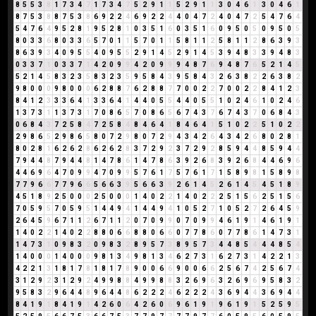
8
5
5
3
8
1
7
3
4
7
1
7
3
4
7
5
2
9
1
1
5
2
9
1
1
3
0
4
6
1
3
0
4
6
1
8
7
5
3
8
8
7
5
3
8
6
9
2
2
4
6
9
2
2
4
4
0
4
7
2
4
0
4
7
2
5
4
7
6
4
5
4
7
6
4
9
5
2
8
1
9
5
2
8
1
0
3
5
1
6
0
3
5
1
6
0
9
5
0
5
0
9
5
0
5
8
0
3
3
6
8
0
3
3
6
5
7
0
1
1
5
7
0
1
1
5
8
1
1
2
5
8
1
1
2
8
6
3
9
3
8
6
3
9
3
4
0
9
5
5
4
0
9
5
5
2
9
1
4
5
2
9
1
4
5
3
9
4
8
3
3
9
4
8
3
0
3
3
7
1
0
3
3
7
1
4
2
0
9
9
4
2
0
9
9
9
4
8
7
6
9
4
8
7
6
5
2
1
4
5
5
2
1
4
5
8
3
2
3
5
8
3
2
3
5
9
5
8
4
3
9
5
8
4
3
2
6
3
8
2
2
6
3
8
2
9
8
0
0
0
9
8
0
0
0
6
2
8
8
7
6
2
8
8
7
7
0
0
2
2
7
0
0
2
2
8
4
1
2
3
8
4
1
2
3
3
3
6
4
1
3
3
6
4
1
4
4
0
5
5
4
4
0
5
5
1
0
2
4
6
1
0
2
4
6
1
3
7
3
1
1
3
7
3
1
7
0
8
6
5
7
0
8
6
5
6
7
4
3
7
6
7
4
3
7
0
6
8
4
3
0
6
8
4
3
7
2
5
8
4
7
2
5
8
4
8
4
6
4
1
8
4
6
4
1
5
1
0
2
2
5
1
0
2
2
2
9
8
6
5
2
9
8
6
5
8
0
7
2
9
8
0
7
2
9
4
3
4
2
6
4
3
4
2
6
8
0
2
8
1
8
0
2
8
1
6
2
6
2
8
6
2
6
2
8
3
7
2
9
2
3
7
2
9
2
8
5
9
4
4
8
5
9
4
4
7
9
4
4
8
7
9
4
4
8
1
4
7
8
6
1
4
7
8
6
3
9
2
6
8
3
9
2
6
8
4
4
6
9
6
4
4
6
9
6
4
7
0
9
9
4
7
0
9
9
5
7
6
1
7
5
7
6
1
7
1
5
8
9
8
1
5
8
9
8
7
7
9
6
6
7
7
9
6
6
5
6
6
3
9
5
6
6
3
9
2
6
1
4
5
2
6
1
4
5
4
5
1
8
9
4
5
1
8
9
2
5
0
0
0
2
5
0
0
0
1
4
0
2
2
1
4
0
2
2
2
5
1
5
6
2
5
1
5
6
7
0
5
9
5
7
0
5
9
5
1
4
4
9
4
1
4
4
9
4
1
0
5
2
7
1
0
5
2
7
2
6
4
5
9
2
6
4
5
9
6
7
1
1
2
6
7
1
1
2
0
7
0
9
9
0
7
0
9
9
4
6
1
9
1
4
6
1
9
1
1
4
0
2
2
1
4
0
2
2
8
8
0
6
6
8
8
0
6
6
0
7
7
8
6
0
7
7
8
6
1
4
7
3
1
1
4
7
3
1
0
9
8
3
2
0
9
8
3
2
8
9
5
7
3
8
9
5
7
3
4
4
8
5
4
4
4
8
5
4
1
4
0
0
0
1
4
0
0
0
9
8
1
3
4
9
8
1
3
4
6
2
7
3
1
6
2
7
3
1
4
2
2
1
3
4
2
2
1
3
1
8
1
7
8
1
8
1
7
8
9
0
0
6
6
9
0
0
6
6
2
5
6
7
4
2
5
6
7
4
3
1
2
9
2
3
1
2
9
2
4
9
9
8
8
4
9
9
8
8
3
2
6
9
6
3
2
6
9
6
9
5
8
3
2
9
5
8
3
2
9
6
4
4
8
9
6
4
4
8
6
2
2
2
4
6
2
2
2
4
3
6
9
4
4
3
6
9
4
4
8
4
1
9
1
8
4
1
9
1
4
2
6
0
6
4
2
6
0
6
9
6
1
9
1
9
6
1
9
1
5
2
5
9
5