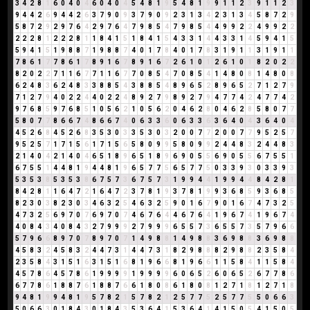
3
4
2
8
1
6
0
4
0
4
6
0
4
0
4
5
4
8
1
9
5
4
8
1
9
9
1
1
2
3
9
1
1
2
3
9
4
4
2
6
9
4
4
2
6
3
7
9
0
9
3
7
9
0
9
2
3
1
3
4
2
3
1
3
4
5
8
7
2
9
5
8
7
2
9
2
9
7
6
4
2
9
7
6
4
7
9
8
5
4
7
9
8
5
4
4
9
9
2
2
4
9
9
2
2
2
2
2
8
1
2
2
2
8
1
1
8
4
1
5
1
8
4
1
5
4
3
3
1
4
4
3
3
1
4
5
9
4
1
5
5
9
4
1
5
1
9
8
8
7
1
9
8
8
7
4
0
1
7
8
4
0
1
7
8
3
1
9
1
1
3
1
9
1
1
7
8
6
1
7
7
8
6
1
7
8
9
1
6
7
8
9
1
6
7
2
6
1
0
1
2
6
1
0
1
8
2
0
2
2
8
2
0
2
2
7
1
1
6
7
7
1
1
6
7
7
0
8
5
4
7
0
8
5
4
1
4
8
0
8
1
4
8
0
8
6
2
4
8
3
6
2
4
8
3
3
8
8
5
4
3
8
8
5
4
8
9
6
5
2
8
9
6
5
2
7
1
2
7
9
7
1
2
7
9
4
0
2
2
4
4
0
2
2
4
8
9
2
7
9
8
9
2
7
9
4
7
7
4
2
4
7
7
4
2
9
7
6
8
5
9
7
6
8
5
1
0
5
6
2
1
0
5
6
2
0
4
6
2
8
0
4
6
2
8
5
8
0
7
7
5
8
0
7
7
8
6
6
7
4
8
6
6
7
4
0
6
3
3
6
0
6
3
3
6
3
6
4
0
4
3
6
4
0
4
4
5
2
6
8
4
5
2
6
8
3
5
3
0
3
3
5
3
0
3
2
0
0
7
7
2
0
0
7
7
9
5
2
5
7
9
5
2
5
7
1
7
1
5
6
1
7
1
5
6
5
8
0
9
9
5
8
0
9
9
2
4
4
8
3
2
4
4
8
3
2
1
4
0
4
2
1
4
0
4
6
5
1
8
9
6
5
1
8
9
6
9
0
5
5
6
9
0
5
5
6
7
5
5
1
6
7
5
5
1
4
4
8
1
9
4
4
8
1
9
6
5
7
7
5
6
5
7
7
5
0
3
3
9
3
0
3
3
9
3
5
3
5
3
8
5
3
5
3
8
6
7
5
7
3
6
7
5
7
3
1
9
9
4
4
1
9
9
4
4
8
4
2
8
1
8
4
2
8
1
1
6
4
7
2
1
6
4
7
2
3
7
8
1
9
3
7
8
1
9
9
3
6
8
5
9
3
6
8
5
8
2
3
0
3
8
2
3
0
3
4
6
3
2
5
4
6
3
2
5
9
0
1
6
7
9
0
1
6
7
4
7
3
2
5
4
7
3
2
5
6
9
7
0
7
6
9
7
0
7
4
6
7
6
4
4
6
7
6
4
1
9
6
7
4
1
9
6
7
4
4
0
8
4
3
4
0
8
4
3
2
7
9
9
9
2
7
9
9
9
6
5
5
7
3
6
5
5
7
3
5
7
9
6
6
5
7
9
6
6
8
9
7
0
7
8
9
7
0
7
1
4
9
8
8
1
4
9
8
8
3
6
9
8
8
3
6
9
8
8
4
5
8
3
2
4
5
8
3
2
4
4
7
3
1
4
4
7
3
1
8
2
9
8
8
8
2
9
8
8
2
3
5
8
4
2
3
5
8
4
3
1
5
1
6
3
1
5
1
6
8
1
9
6
6
8
1
9
6
6
1
1
5
8
4
1
1
5
8
4
4
5
7
8
6
4
5
7
8
6
1
9
9
9
9
1
9
9
9
9
6
0
6
5
2
6
0
6
5
2
6
7
7
8
6
6
7
7
8
6
1
8
8
7
6
1
8
8
7
6
6
1
8
0
8
6
1
8
0
8
1
2
7
1
8
1
2
7
1
8
9
4
8
1
9
9
4
8
1
9
5
7
8
2
1
5
7
8
2
1
2
5
7
7
5
2
5
7
7
5
5
0
6
6
3
5
0
6
6
3
0
1
8
4
3
0
1
8
4
3
5
3
6
4
1
5
3
6
4
1
4
1
5
0
5
4
1
5
0
5