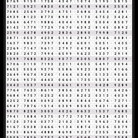
8
7
6
9
6
9
1
5
9
5
1
7
5
8
4
4
3
4
7
2
1
0
7
4
2
5
1
9
5
5
5
8
1
5
6
7
1
2
1
3
5
9
2
1
3
4
8
3
0
3
4
0
4
8
3
8
4
1
8
9
9
8
4
4
8
3
5
5
4
9
7
0
8
5
4
2
5
6
9
6
3
7
9
2
2
4
7
5
1
6
3
6
8
6
5
3
4
5
4
9
4
2
8
1
9
4
9
3
9
3
8
1
2
3
5
8
7
7
0
7
8
9
0
1
1
1
1
7
0
7
6
7
5
2
7
3
4
2
4
6
2
6
6
4
1
6
4
7
1
8
9
8
8
6
5
4
0
4
4
8
9
9
8
8
7
5
0
0
4
4
8
5
0
7
7
8
1
4
3
7
1
7
7
9
7
7
7
2
9
2
7
6
7
0
7
6
3
9
2
2
8
1
4
5
9
0
8
9
2
2
2
3
9
0
9
4
4
7
8
6
4
9
0
2
2
2
8
3
6
9
2
8
9
0
9
7
9
9
8
8
7
1
2
0
2
3
8
7
1
8
0
5
0
7
7
4
2
3
8
2
5
1
1
4
5
2
9
4
7
2
2
9
4
6
1
0
0
8
1
9
1
6
3
7
1
9
8
3
1
4
7
3
9
7
7
3
4
8
2
1
6
0
0
1
1
5
0
5
1
6
1
4
3
5
8
2
2
6
9
6
7
1
4
7
2
9
6
1
1
2
2
7
9
7
7
0
4
7
8
6
5
2
4
9
4
9
3
1
3
4
3
8
2
0
2
2
4
7
2
9
7
9
9
4
4
6
5
9
9
9
9
6
2
3
5
9
3
3
7
1
2
9
1
9
1
1
3
9
9
9
7
6
8
0
8
8
3
2
6
8
9
0
7
7
5
8
3
0
5
5
0
8
0
7
7
6
3
7
9
7
6
7
0
6
6
3
1
1
0
1
7
1
9
3
3
2
2
1
1
2
4
0
5
5
1
5
4
9
7
7
3
0
9
4
4
8
6
5
5
1
5
0
5
4
9
9
3
7
9
7
5
5
8
6
5
9
9
2
3
5
8
2
0
9
9
4
1
6
6
3
2
6
4
9
4
9
6
7
4
2
9
2
4
3
7
1
4
6
4
1
6
3
4
0
4
5
1
3
3
6
9
5
6
5
2
7
7
6
6
3
9
5
7
0
7
4
4
4
3
7
0
6
6
0
6
1
7
3
5
8
5
5
3
4
7
1
0
5
4
9
3
4
4
2
6
1
0
3
7
1
9
5
4
4
8
3
6
6
1
7
8
1
9
1
1
0
4
2
8
1
9
2
8
9
8
7
7
6
4
1
7
6
3
3
6
8
6
1
9
1
3
8
5
6
2
6
2
7
5
3
9
5
2
1
3
6
4
2
6
8
9
6
8
4
3
9
7
5
7
3
0
2
5
2
7
4
5
0
3
3
8
2
0
2
2
0
3
1
3
4
4
0
3
9
3
4
2
5
2
7
7
8
4
8
3
0
0
9
2
2
0
8
9
8
8
5
8
4
4
8
0
6
7
6
4
7
2
7
1
8
6
9
4
7
2
7
8
7
6
4
1
5
1
4
5
0
3
0
9
9
8
5
0
5
5
9
4
3
1
4
6
6
5
8
4
9
8
7
0
7
8
2
5
8
4
3
0
0
3
3
4
0
2
6
8
8
6
3
3
6
1
5
3
7
1
7
6
8
5
4
7
9
4
1
5
1
8
8
4
3
9
3
7
5
3
0
7
7
2
9
7
0
7
8
6
5
4
2
8
1
4
2
0
1
1
0
1
2
0
2
3
7
0
4
4
0
3
7
7
5
2
1
0
2
2
3
9
1
9
1
5
9
6
3
9
7
0
4
4
8
9
1
6
7
4
5
0
3
8
2
3
6
6
6
3
9
1
3
4
7
0
8
7
4
2
2
5
5
6
2
5
0
7
9
7
3
9
3
5
8
8
6
9
6
6
4
8
8
8
7
8
6
9
8
8
9
2
2
7
9
2
3
5
5
1
8
6
2
6
8
5
9
0
9
9
1
8
5
6
2
0
7
0
2
2
6
1
8
7
6
6
5
6
8
5
5
2
5
0
5
2
5
9
8
8