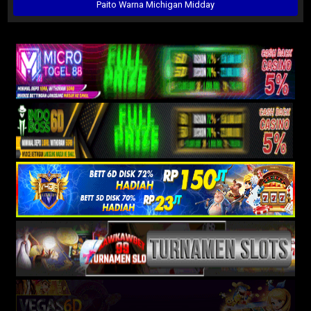
Paito Warna Michigan Midday