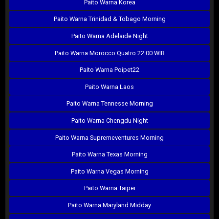
Paito Warna Korea
Paito Warna Trinidad & Tobago Morning
Paito Warna Adelaide Night
Paito Warna Morocco Quatro 22:00 WIB
Paito Warna Poipet22
Paito Warna Laos
Paito Warna Tennesse Morning
Paito Warna Chengdu Night
Paito Warna Supremeventures Morning
Paito Warna Texas Morning
Paito Warna Vegas Morning
Paito Warna Taipei
Paito Warna Maryland Midday