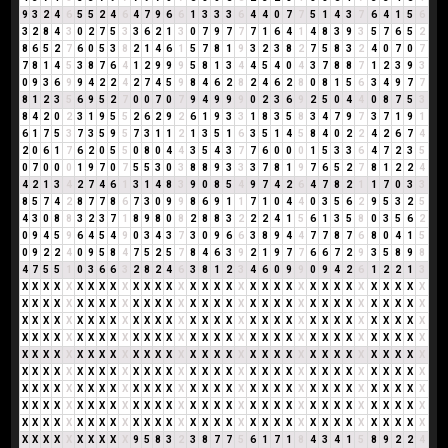
9
3
2
4
6
5
5
2
4
6
4
7
9
6
6
1
3
3
3
6
4
4
0
7
7
5
1
4
3
7
6
4
1
5
6
3
2
8
4
3
0
2
7
5
3
3
6
2
1
3
0
7
9
7
7
7
1
6
4
1
4
8
3
9
3
5
7
6
5
2
8
6
5
2
7
6
0
5
3
8
2
1
4
6
1
5
7
8
1
9
3
2
3
8
2
7
5
8
3
2
4
0
7
0
7
7
8
1
4
5
3
8
7
6
4
1
2
9
9
9
5
8
1
3
4
4
5
4
0
4
3
7
8
8
7
1
2
3
9
3
0
9
3
6
9
9
4
2
2
4
2
7
4
5
9
8
4
6
2
8
2
4
6
2
8
0
8
1
5
6
3
4
9
7
7
8
1
2
3
5
6
9
5
2
7
0
0
7
0
7
9
4
9
9
9
0
2
3
6
9
2
5
0
4
4
0
8
7
5
3
8
4
2
0
2
3
1
9
5
5
2
6
2
9
2
6
1
9
3
3
1
8
3
5
8
3
4
7
9
7
3
7
1
9
1
6
1
7
5
3
7
3
5
9
5
7
3
1
1
2
1
3
5
1
6
3
5
1
4
5
8
4
0
2
2
4
2
6
7
4
2
0
6
1
7
6
2
0
5
5
0
8
0
4
4
3
5
4
3
7
7
6
0
0
0
1
5
3
3
6
4
7
2
3
5
0
7
0
0
0
1
9
7
0
7
5
5
3
0
3
8
8
9
3
3
3
7
8
1
9
7
6
5
2
7
8
1
2
2
4
4
2
1
3
4
2
7
4
6
1
3
1
4
8
3
9
0
8
5
4
9
7
4
2
6
4
7
8
2
1
1
7
0
3
3
8
5
7
4
2
8
7
7
8
6
7
3
0
9
9
8
6
9
1
1
7
1
0
4
4
0
3
5
6
2
9
5
3
2
5
4
3
0
8
8
3
2
3
7
1
8
9
8
0
8
2
8
8
3
2
2
2
4
1
5
6
1
3
5
8
0
3
5
6
2
0
9
4
5
9
6
4
5
4
9
0
3
4
3
7
3
0
9
6
6
3
8
9
4
4
7
7
8
7
6
8
0
4
1
5
0
9
2
2
4
0
9
5
8
4
7
5
2
5
7
8
4
6
3
9
2
1
9
7
7
6
6
7
2
9
3
5
8
9
8
4
7
5
5
1
0
3
6
6
3
2
8
2
4
6
3
8
1
2
3
4
6
0
9
9
0
9
4
2
6
1
2
2
1
3
X
X
X
X
X
X
X
X
X
X
X
X
X
X
X
X
X
X
X
X
X
X
X
X
X
X
X
X
X
X
X
X
X
X
X
X
X
X
X
X
X
X
X
X
X
X
X
X
X
X
X
X
X
X
X
X
X
X
X
X
X
X
X
X
X
X
X
X
X
X
X
X
X
X
X
X
X
X
X
X
X
X
X
X
X
X
X
X
X
X
X
X
X
X
X
X
X
X
X
X
X
X
X
X
X
X
X
X
X
X
X
X
X
X
X
X
X
X
X
X
X
X
X
X
X
X
X
X
X
X
X
X
X
X
X
X
X
X
X
X
X
X
X
X
X
X
X
X
X
X
X
X
X
X
X
X
X
X
X
X
X
X
X
X
X
X
X
X
X
X
X
X
X
X
X
X
X
X
X
X
X
X
X
X
X
X
X
X
X
X
X
X
X
X
X
X
X
X
X
X
X
X
X
X
X
X
X
X
X
X
X
X
X
X
X
X
X
X
X
X
X
X
X
X
X
X
X
X
X
X
X
X
X
X
X
X
X
X
X
X
X
X
X
X
X
X
X
X
X
X
X
X
X
X
X
X
X
X
X
X
X
X
X
X
X
X
X
X
X
X
X
X
X
X
X
X
X
X
X
X
X
X
X
X
X
X
X
X
X
X
X
X
X
X
X
X
X
X
X
X
X
X
X
X
X
X
X
X
X
X
X
X
X
X
X
X
X
X
X
X
X
X
X
X
X
9
5
8
3
2
3
8
7
7
5
6
1
7
1
8
4
3
4
1
5
8
9
2
2
4