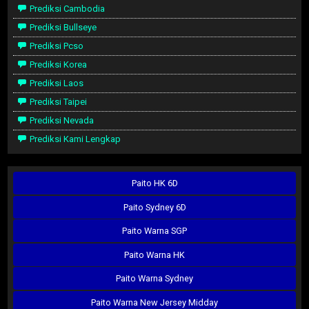
Prediksi Cambodia
Prediksi Bullseye
Prediksi Pcso
Prediksi Korea
Prediksi Laos
Prediksi Taipei
Prediksi Nevada
Prediksi Kami Lengkap
Paito HK 6D
Paito Sydney 6D
Paito Warna SGP
Paito Warna HK
Paito Warna Sydney
Paito Warna New Jersey Midday