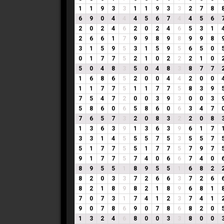
1
1
9
3
3
1
1
9
3
3
2
7
8
6
9
0
4
4
4
5
6
7
4
4
5
6
2
0
2
4
6
2
0
2
4
6
5
3
1
2
6
6
1
7
9
9
8
9
8
9
9
8
3
1
5
9
5
3
1
5
9
5
6
5
0
0
1
7
7
5
2
1
0
2
2
2
1
0
5
0
4
8
3
5
0
4
8
3
8
7
7
1
6
8
6
5
2
0
0
4
4
2
0
0
1
1
7
7
5
1
1
7
7
5
8
3
9
7
5
4
7
2
0
0
3
9
3
0
0
3
5
8
6
0
6
5
8
6
0
6
3
4
7
7
6
5
7
3
2
0
8
3
2
2
0
8
1
3
6
3
9
1
3
6
3
9
6
1
7
3
3
1
4
5
5
5
7
5
3
5
5
7
5
1
7
7
5
5
1
7
7
5
7
9
7
9
1
7
7
5
7
4
0
6
6
7
4
0
8
9
5
5
1
8
9
5
5
1
6
8
2
8
2
0
3
3
7
2
6
6
3
7
2
6
8
2
1
8
9
8
2
1
8
9
6
8
1
7
0
7
3
1
7
4
1
2
3
7
4
1
9
0
7
8
6
9
0
7
8
6
8
2
0
1
3
2
4
6
8
0
0
3
3
8
0
0