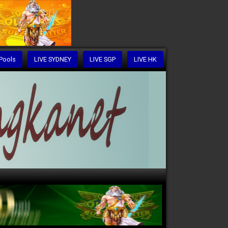
Pools
LIVE SYDNEY
LIVE SGP
LIVE HK