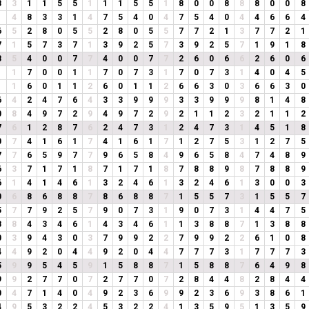
8
3
1
1
5
5
1
1
1
5
5
1
8
0
0
8
8
8
0
0
8
1
4
8
3
3
1
4
7
5
4
0
4
7
5
4
0
4
4
6
6
4
6
5
2
8
0
5
5
2
8
0
5
5
7
7
2
1
3
7
7
2
1
7
1
5
7
3
7
1
3
9
2
5
7
3
9
2
5
7
1
9
1
8
8
5
4
0
0
7
7
4
0
0
7
7
2
6
0
6
6
2
6
0
6
1
1
7
0
0
1
1
7
0
7
3
1
7
0
7
3
1
4
0
4
5
1
1
6
0
1
1
2
6
0
1
1
2
6
6
3
0
3
6
6
3
0
6
4
2
4
7
6
4
3
3
9
9
9
3
3
9
9
9
8
1
4
8
0
8
4
9
7
2
9
4
9
7
2
9
2
1
1
2
3
2
1
1
2
7
6
1
2
8
7
6
2
4
7
3
1
2
4
7
3
1
4
5
1
8
0
7
4
1
6
1
7
4
1
6
1
7
1
2
7
5
3
1
2
7
5
7
7
6
5
9
7
7
9
6
5
8
4
9
6
5
8
4
7
4
8
9
6
3
7
1
7
1
8
7
1
7
1
8
7
8
8
9
8
7
8
8
9
6
1
4
1
4
6
1
3
2
4
6
1
3
2
4
6
1
3
0
0
3
0
6
8
6
8
8
7
8
6
8
8
7
1
5
5
7
3
1
5
5
7
5
7
7
9
2
5
7
9
0
7
3
1
9
0
7
3
1
4
4
7
5
8
8
4
3
4
6
1
4
3
4
6
1
1
3
8
8
7
1
3
8
8
0
3
9
4
3
0
3
7
9
9
2
2
7
9
9
2
2
6
1
0
8
4
4
9
2
0
4
4
9
2
0
4
4
7
7
7
3
1
7
7
7
3
5
9
9
5
4
5
9
1
5
8
8
7
1
5
8
8
7
6
4
9
8
9
9
2
7
7
0
7
2
7
7
0
7
2
8
4
4
8
2
8
4
4
0
4
7
1
4
0
4
9
2
3
6
9
9
2
3
6
9
3
8
6
1
4
9
5
3
2
2
4
5
3
2
2
4
1
3
5
9
5
1
3
5
9