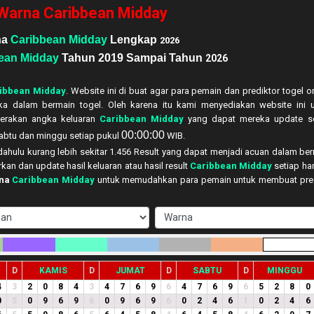
 Warna Caribbean Midday
na
Caribbean Midday
Lengkap
2026
ean Midday
Tahun 2019 Sampai Tahun
2026
ribbean Midday
. Website ini di buat agar para pemain dan prediktor togel on
a dalam bermain togel. Oleh karena itu kami menyediakan website ini 
erakan angka keluaran
Caribbean Midday
yang dapat mereka update se
00:00:00
, sabtu dan minggu setiap pukul
WIB.
rdahulu kurang lebih sekitar 1.456 Result yang dapat menjadi acuan dalam be
an dan update hasil keluaran atau hasil result
Caribbean Midday
setiap har
rna
Caribbean Midday
untuk memudahkan para pemain untuk membuat pred
D
KAMIS
D
JUMAT
D
SABTU
D
MINGGU
4
3
2
0
8
4
3
4
7
6
9
6
4
7
6
9
6
5
2
8
0
0
5
0
9
6
9
6
0
9
6
9
6
0
2
4
6
1
0
2
4
6