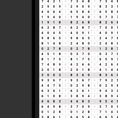
7
4
2
1
3
7
3
4
8
3
7
3
4
2
9
0
9
9
2
9
0
9
9
8
3
3
4
6
6
4
1
6
5
8
6
5
6
5
8
1
9
4
0
4
1
9
4
0
4
5
7
3
1
9
1
8
9
8
2
6
8
5
8
2
6
6
2
8
7
6
6
2
8
7
6
7
0
0
4
0
4
5
9
4
0
9
1
1
4
0
9
9
8
6
5
2
9
8
6
5
2
2
4
7
8
1
4
8
3
2
4
8
0
8
2
4
8
0
2
7
8
6
0
2
7
8
6
1
2
8
4
5
1
8
9
0
3
7
0
7
0
3
7
8
1
7
5
3
8
1
7
5
3
6
5
9
7
4
8
9
8
4
2
6
6
3
4
2
6
2
0
1
8
9
2
0
1
8
9
4
1
4
3
0
0
3
3
8
3
6
0
6
8
3
6
9
3
6
7
4
9
3
6
7
4
7
9
2
4
4
7
5
3
0
2
9
8
8
0
2
9
6
3
6
1
7
6
3
6
1
7
9
4
3
6
1
0
8
8
3
8
9
4
4
3
8
9
4
6
8
3
2
4
6
8
3
2
9
5
4
6
4
9
8
8
3
7
0
9
9
3
7
0
0
1
2
8
1
0
1
2
8
1
7
1
4
3
8
6
1
7
6
6
5
4
9
6
6
5