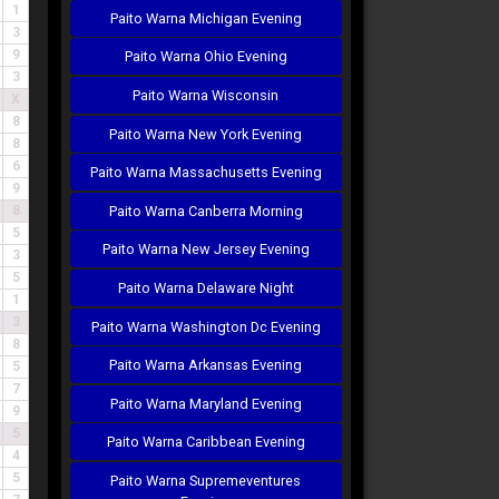
1
Paito Warna Michigan Evening
3
9
Paito Warna Ohio Evening
3
Paito Warna Wisconsin
X
8
Paito Warna New York Evening
8
6
Paito Warna Massachusetts Evening
9
Paito Warna Canberra Morning
8
5
Paito Warna New Jersey Evening
3
5
Paito Warna Delaware Night
1
3
Paito Warna Washington Dc Evening
8
Paito Warna Arkansas Evening
5
7
Paito Warna Maryland Evening
9
5
Paito Warna Caribbean Evening
4
5
Paito Warna Supremeventures