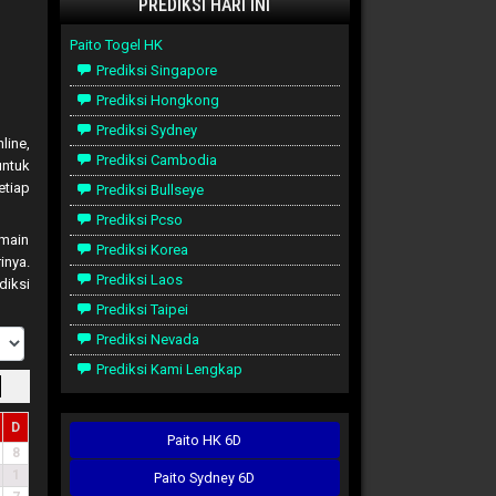
PREDIKSI HARI INI
Paito Togel HK
Prediksi Singapore
Prediksi Hongkong
Prediksi Sydney
line,
Prediksi Cambodia
untuk
tiap
Prediksi Bullseye
Prediksi Pcso
rmain
Prediksi Korea
inya.
Prediksi Laos
iksi
Prediksi Taipei
Prediksi Nevada
Prediksi Kami Lengkap
D
Paito HK 6D
8
1
Paito Sydney 6D