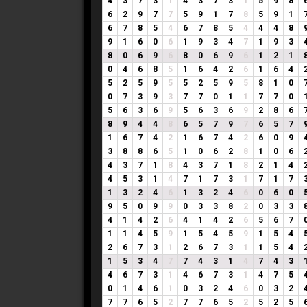
4
3
7
3
1
4
3
7
3
1
5
9
8
6
2
9
7
7
5
9
1
7
8
5
9
1
6
7
8
5
4
6
7
8
5
4
4
4
8
9
1
6
0
6
1
9
3
4
7
1
9
3
8
0
6
9
6
8
0
6
9
6
1
2
1
0
4
6
8
5
1
6
4
2
6
1
6
4
5
2
5
9
5
5
2
5
9
5
8
1
0
0
7
3
9
3
7
7
0
1
1
7
7
0
5
6
3
6
9
5
6
3
6
9
2
8
6
8
9
4
4
8
6
5
7
9
7
6
5
7
1
6
7
4
2
1
6
7
4
2
6
0
9
3
8
8
6
5
1
0
6
2
8
1
0
6
4
3
7
1
8
4
3
7
1
8
2
1
4
4
5
3
1
4
7
1
7
3
1
7
1
7
1
3
2
4
6
1
3
2
4
6
0
6
0
9
5
0
9
9
0
3
3
8
2
0
3
3
4
1
4
2
6
4
1
4
2
6
5
6
7
1
1
4
5
9
1
5
4
5
9
1
5
4
2
6
7
3
1
2
6
7
3
1
1
5
4
1
5
3
4
7
7
4
3
1
4
7
4
3
4
6
7
3
1
4
6
7
3
1
4
7
5
0
1
4
6
1
0
3
2
4
6
0
3
2
7
7
6
5
2
7
7
6
5
2
5
2
5