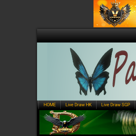
HOME
Live Draw HK
Live Draw SGP