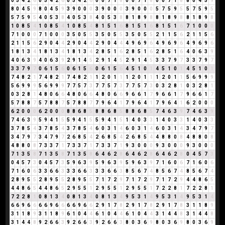
0
5
4
2
6
0
5
4
2
6
0
5
4
2
6
0
0
7
1
8
0
0
7
1
8
0
0
7
1
8
8
0
4
5
9
8
0
4
5
9
8
0
4
5
9
3
9
0
0
0
3
9
0
0
0
3
9
0
0
0
5
7
5
9
5
5
7
5
9
5
5
7
5
9
5
4
0
5
3
8
4
0
5
3
8
4
0
5
3
8
8
1
8
9
8
8
1
8
9
8
8
1
8
9
8
1
0
8
5
4
1
0
8
5
4
1
0
8
5
4
8
1
5
1
6
8
1
5
1
6
8
1
5
1
6
7
1
0
0
0
7
1
0
0
0
7
1
0
0
0
3
5
0
5
5
3
5
0
5
5
3
5
0
5
5
2
1
1
5
6
2
1
1
5
6
2
1
1
5
6
2
9
0
4
4
2
9
0
4
4
2
9
0
4
4
4
9
6
9
6
4
9
6
9
6
4
9
6
9
6
1
8
1
3
4
1
8
1
3
4
1
8
1
3
4
2
8
5
1
6
2
8
5
1
6
2
8
5
1
6
4
0
6
3
9
4
0
6
3
9
4
0
6
3
9
2
9
1
4
5
2
9
1
4
5
2
9
1
4
5
3
3
7
9
7
3
3
7
9
7
3
3
7
9
7
0
6
1
5
6
0
6
1
5
6
0
6
1
5
6
4
5
1
0
1
4
5
1
0
1
4
5
1
0
1
7
4
8
2
1
7
4
8
2
1
7
4
8
2
1
1
2
0
1
1
1
2
0
1
1
1
2
0
1
1
5
6
9
9
9
5
6
9
9
9
5
6
9
9
9
7
7
5
7
3
7
7
5
7
3
7
7
5
7
3
0
3
2
8
1
0
3
2
8
1
0
3
2
8
1
4
8
0
6
6
4
8
0
6
6
4
8
0
6
6
9
6
6
1
7
9
6
6
1
7
9
6
6
1
7
5
7
8
8
7
5
7
8
8
7
5
7
8
8
7
7
9
6
4
1
7
9
6
4
1
7
9
6
4
1
6
2
0
0
0
6
2
0
0
0
6
2
0
0
0
8
8
6
8
5
8
8
6
8
5
8
8
6
8
5
7
4
6
3
9
7
4
6
3
9
7
4
6
3
9
5
9
4
1
5
5
9
4
1
5
5
9
4
1
5
1
4
0
3
3
1
4
0
3
3
1
4
0
3
3
3
7
8
5
4
3
7
8
5
4
3
7
8
5
4
6
0
3
1
4
6
0
3
1
4
6
0
3
1
4
3
4
7
9
7
3
4
7
9
7
3
4
7
9
7
2
6
8
5
4
2
6
8
5
4
2
6
8
5
4
4
8
8
0
8
4
8
8
0
8
4
8
8
0
8
7
3
3
7
1
7
3
3
7
1
7
3
3
7
1
9
3
0
0
0
9
3
0
0
0
9
3
0
0
0
7
1
3
5
8
7
1
3
5
8
7
1
3
5
8
6
4
6
2
8
6
4
6
2
8
6
4
6
2
8
0
4
5
7
3
0
4
5
7
3
0
4
5
7
3
5
9
6
3
9
5
9
6
3
9
5
9
6
3
9
7
1
6
0
6
7
1
6
0
6
7
1
6
0
6
3
3
6
6
3
3
3
6
6
3
3
3
6
6
3
8
5
6
7
4
8
5
6
7
4
8
5
6
7
4
2
8
9
5
5
2
8
9
5
5
2
8
9
5
5
7
1
7
2
9
7
1
7
2
9
7
1
7
2
9
4
4
8
6
5
4
4
8
6
5
4
4
8
6
5
2
9
5
5
1
2
9
5
5
1
2
9
5
5
1
7
2
2
8
1
7
2
2
8
1
7
2
2
8
1
0
8
1
3
4
0
8
1
3
4
0
8
1
3
4
9
5
3
1
4
9
5
3
1
4
9
5
3
1
4
6
6
9
6
6
6
6
9
6
6
6
6
9
6
6
2
9
1
7
8
2
9
1
7
8
2
9
1
7
8
3
1
1
8
9
3
1
1
8
9
3
1
1
8
9
6
1
0
4
4
6
1
0
4
4
6
1
0
4
4
3
1
4
4
8
3
1
4
4
8
3
1
4
4
8
9
2
6
6
3
9
2
6
6
3
9
2
6
6
3
8
0
3
6
9
8
0
3
6
9
8
0
3
6
9