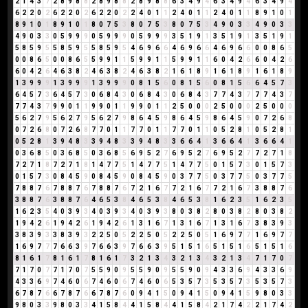
2
1
4
3
7
2
8
9
8
8
2
8
9
8
8
2
8
9
8
8
6
3
4
9
4
6
3
4
9
4
6
3
4
9
4
6
2
2
0
2
6
2
2
0
2
6
2
2
0
2
2
4
0
1
1
2
4
0
1
1
2
4
0
1
1
8
9
1
0
1
8
9
1
0
1
8
9
1
0
1
8
0
7
5
3
8
0
7
5
3
8
0
7
5
3
4
9
0
3
3
4
9
0
3
3
4
9
0
3
3
0
5
9
9
9
0
5
9
9
9
0
5
9
9
9
3
5
1
9
1
3
5
1
9
1
3
5
1
9
1
5
8
5
9
5
5
8
5
9
5
5
8
5
9
5
4
6
9
6
6
4
6
9
6
6
4
6
9
6
6
0
0
8
6
5
0
0
8
6
5
0
0
8
6
5
5
9
9
1
1
5
9
9
1
1
5
9
9
1
1
6
0
4
2
6
6
0
4
2
6
6
0
4
2
6
4
6
3
8
2
4
6
3
8
2
4
6
3
8
2
1
6
1
8
9
1
6
1
8
9
1
6
1
8
9
1
3
9
9
9
1
3
9
9
9
1
3
9
9
9
0
8
1
5
6
0
8
1
5
6
0
8
1
5
6
6
4
5
7
3
6
4
5
7
3
6
4
5
7
3
0
6
8
4
3
0
6
8
4
3
0
6
8
4
3
7
7
4
3
7
7
7
4
3
7
7
7
4
3
7
9
9
0
1
1
9
9
0
1
1
9
9
0
1
1
2
5
0
0
0
2
5
0
0
0
2
5
0
0
0
5
6
2
7
9
5
6
2
7
9
5
6
2
7
9
8
6
4
5
9
8
6
4
5
9
8
6
4
5
9
0
7
2
6
8
0
7
2
6
8
0
7
2
6
8
7
7
0
1
1
7
7
0
1
1
7
7
0
1
1
0
5
2
8
1
0
5
2
8
1
0
5
2
8
1
3
9
4
8
3
3
9
4
8
3
3
9
4
8
3
3
6
6
4
1
3
6
6
4
1
3
6
6
4
1
0
3
6
8
5
0
3
6
8
5
0
3
6
8
5
6
9
5
2
7
6
9
5
2
7
6
9
5
2
7
7
2
7
1
8
7
2
7
1
8
7
2
7
1
8
1
4
7
7
5
1
4
7
7
5
1
4
7
7
5
0
1
5
7
3
0
1
5
7
3
0
1
5
7
3
0
8
4
5
9
0
8
4
5
9
0
8
4
5
9
0
3
7
7
5
0
3
7
7
5
0
3
7
7
5
7
8
8
7
6
7
8
8
7
6
7
8
8
7
6
7
2
1
6
7
7
2
1
6
7
7
2
1
6
7
3
8
8
7
6
3
8
8
7
6
3
8
8
7
6
4
6
5
3
8
4
6
5
3
8
4
6
5
3
8
1
6
2
3
5
1
6
2
3
5
1
6
2
3
5
4
0
3
9
3
4
0
3
9
3
4
0
3
9
3
8
0
3
8
2
8
0
3
8
2
8
0
3
8
2
1
9
4
2
6
1
9
4
2
6
1
9
4
2
6
1
3
1
6
7
1
3
1
6
7
1
3
1
6
7
3
8
3
9
3
3
8
3
9
3
3
8
3
9
3
2
2
5
0
5
2
2
5
0
5
2
2
5
0
5
1
6
9
7
7
1
6
9
7
7
1
6
9
7
7
7
6
6
3
9
7
6
6
3
9
7
6
6
3
9
5
1
5
1
6
5
1
5
1
6
5
1
5
1
6
8
1
6
1
7
8
1
6
1
7
8
1
6
1
7
3
2
1
3
4
3
2
1
3
4
3
2
1
3
4
7
1
7
0
7
7
1
7
0
7
7
1
7
0
7
5
5
9
0
9
5
5
9
0
9
5
5
9
0
9
4
3
3
6
9
4
3
3
6
9
4
3
3
6
9
7
4
6
0
6
7
4
6
0
6
7
4
6
0
6
5
3
5
7
3
5
3
5
7
3
5
3
5
7
3
6
7
8
7
6
6
7
8
7
6
6
7
8
7
6
0
9
4
1
5
0
9
4
1
5
0
9
4
1
5
9
8
0
3
3
9
8
0
3
3
9
8
0
3
3
4
1
5
8
4
4
1
5
8
4
4
1
5
8
4
2
1
7
4
2
2
1
7
4
2