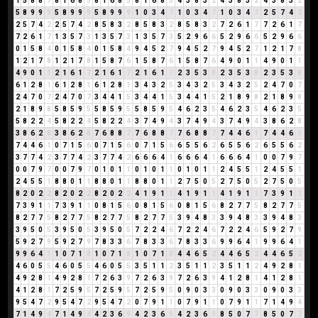
1
5
8
8
7
8
1
6
8
5
8
1
6
8
5
8
1
6
8
5
4
3
8
3
2
4
3
8
3
2
4
3
8
3
2
5
8
9
9
9
5
8
9
9
9
5
8
9
9
9
1
0
3
4
7
1
0
3
4
7
1
0
3
4
7
2
5
7
4
2
2
5
7
4
2
2
5
7
4
2
8
5
8
3
2
8
5
8
3
2
8
5
8
3
2
7
2
6
1
7
7
2
6
1
7
7
2
6
1
7
1
3
5
7
3
1
3
5
7
3
1
3
5
7
3
5
2
9
6
6
5
2
9
6
6
5
2
9
6
6
0
1
5
8
4
0
1
5
8
4
0
1
5
8
4
9
4
5
2
7
9
4
5
2
7
9
4
5
2
7
1
2
1
7
8
1
2
1
7
8
1
2
1
7
8
1
5
8
7
6
1
5
8
7
6
1
5
8
7
6
4
9
0
1
1
4
9
0
1
1
4
9
0
1
1
2
1
6
1
7
2
1
6
1
7
2
1
6
1
7
2
3
5
3
8
2
3
5
3
8
2
3
5
3
8
6
1
2
8
1
6
1
2
8
1
6
1
2
8
1
3
4
3
2
5
3
4
3
2
5
3
4
3
2
5
2
4
7
0
7
2
4
7
0
7
2
4
7
0
7
3
4
4
1
5
3
4
4
1
5
3
4
4
1
5
2
1
8
9
8
2
1
8
9
8
2
1
8
9
8
5
8
5
9
5
5
8
5
9
5
5
8
5
9
5
4
6
2
3
5
4
6
2
3
5
4
6
2
3
5
5
8
2
2
4
5
8
2
2
4
5
8
2
2
4
3
7
4
9
4
3
7
4
9
4
3
7
4
9
4
3
8
6
2
8
3
8
6
2
8
3
8
6
2
8
7
6
8
8
7
7
6
8
8
7
7
6
8
8
7
7
4
4
6
1
7
4
4
6
1
7
4
4
6
1
0
7
1
5
6
0
7
1
5
6
0
7
1
5
6
6
5
5
6
2
6
5
5
6
2
6
5
5
6
2
3
7
7
4
2
3
7
7
4
2
3
7
7
4
2
6
6
6
4
1
6
6
6
4
1
6
6
6
4
1
0
0
7
9
7
0
0
7
9
7
0
0
7
9
7
0
1
0
1
1
0
1
0
1
1
0
1
0
1
1
2
4
5
5
1
2
4
5
5
1
2
4
5
5
1
8
8
0
1
1
8
8
0
1
1
8
8
0
1
1
2
7
5
0
5
2
7
5
0
5
2
7
5
0
5
8
2
0
2
2
8
2
0
2
2
8
2
0
2
2
4
1
9
1
1
4
1
9
1
1
4
1
9
1
1
7
3
9
1
1
7
3
9
1
1
7
3
9
1
1
0
8
1
5
6
0
8
1
5
6
0
8
1
5
6
8
2
7
7
5
8
2
7
7
5
8
2
7
7
5
8
2
7
7
5
8
2
7
7
5
8
2
7
7
5
3
9
4
8
3
3
9
4
8
3
3
9
4
8
3
3
9
5
0
5
3
9
5
0
5
3
9
5
0
5
7
2
2
4
6
7
2
2
4
6
7
2
2
4
6
5
9
2
7
9
5
9
2
7
9
5
9
2
7
9
7
8
3
3
6
7
8
3
3
6
7
8
3
3
6
9
9
6
4
1
9
9
6
4
1
9
9
6
4
1
1
0
7
1
8
1
0
7
1
8
1
0
7
1
8
4
4
6
5
2
4
4
6
5
2
4
4
6
5
2
4
6
0
5
5
4
6
0
5
5
4
6
0
5
5
3
5
1
1
2
3
5
1
1
2
3
5
1
1
2
4
9
2
8
1
4
9
2
8
1
4
9
2
8
1
7
2
6
3
9
7
2
6
3
9
7
2
6
3
9
4
1
2
8
1
4
1
2
8
1
4
1
2
8
1
7
2
5
9
5
7
2
5
9
5
7
2
5
9
5
0
9
0
3
3
0
9
0
3
3
0
9
0
3
3
9
5
4
7
2
9
5
4
7
2
9
5
4
7
2
0
7
9
1
1
0
7
9
1
1
0
7
9
1
1
7
1
4
9
4
7
1
4
9
4
7
1
4
9
4
4
2
3
6
9
4
2
3
6
9
4
2
3
6
9
8
5
0
7
7
8
5
0
7
7