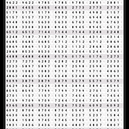
9
6
2
2
4
9
6
2
2
4
9
7
8
5
4
9
7
8
5
4
9
7
8
5
4
2
8
8
1
9
2
8
8
1
9
2
8
8
1
9
4
4
5
5
1
4
4
5
5
1
4
4
5
5
1
2
7
7
3
1
2
7
7
3
1
2
7
7
3
1
5
1
7
9
7
5
1
7
9
7
5
1
7
9
7
4
9
8
2
1
4
9
8
2
1
4
9
8
2
1
5
1
5
7
3
5
1
5
7
3
5
1
5
7
3
7
3
7
3
1
7
3
7
3
1
7
3
7
3
1
6
9
4
8
3
6
9
4
8
3
6
9
4
8
3
5
6
3
0
3
5
6
3
0
3
5
6
3
0
3
6
7
6
3
9
6
7
6
3
9
6
7
6
3
9
3
3
0
8
8
3
3
0
8
8
3
3
0
8
8
8
9
4
5
9
8
9
4
5
9
8
9
4
5
9
6
5
1
2
3
6
5
1
2
3
6
5
1
2
3
7
1
4
4
8
7
1
4
4
8
7
1
4
4
8
3
2
4
8
3
3
2
4
8
3
3
2
4
8
3
7
1
8
7
6
7
1
8
7
6
7
1
8
7
6
4
3
1
4
5
4
3
1
4
5
4
3
1
4
5
0
6
8
5
4
0
6
8
5
4
0
6
8
5
4
6
7
1
2
3
6
7
1
2
3
6
7
1
2
3
0
8
6
9
6
0
8
6
9
6
0
8
6
9
6
1
1
3
2
5
1
1
3
2
5
1
1
3
2
5
2
8
6
8
5
2
8
6
8
5
2
8
6
8
5
8
5
3
0
3
8
5
3
0
3
8
5
3
0
3
5
2
4
4
8
5
2
4
4
8
5
2
4
4
8
4
4
8
8
7
4
4
8
8
7
4
4
8
8
7
0
1
7
6
4
0
1
7
6
4
0
1
7
6
4
7
2
7
3
1
7
2
7
3
1
7
2
7
3
1
6
2
8
2
1
6
2
8
2
1
6
2
8
2
1
2
3
3
3
6
2
3
3
3
6
2
3
3
3
6
5
8
9
7
7
5
8
9
7
7
5
8
9
7
7
2
5
9
8
8
2
5
9
8
8
2
5
9
8
8
1
0
8
3
2
1
0
8
3
2
1
0
8
3
2
9
7
1
0
1
9
7
1
0
1
9
7
1
0
1
4
8
6
3
9
4
8
6
3
9
4
8
6
3
9
5
3
4
8
3
5
3
4
8
3
5
3
4
8
3
9
0
9
9
9
9
0
9
9
9
9
0
9
9
9
3
8
7
9
7
3
8
7
9
7
3
8
7
9
7
5
5
7
9
7
5
5
7
9
7
5
5
7
9
7
3
6
2
9
2
3
6
2
9
2
3
6
2
9
2
3
8
9
4
4
3
8
9
4
4
3
8
9
4
4
8
5
9
5
5
8
5
9
5
5
8
5
9
5
5
7
7
9
9
9
7
7
9
9
9
7
7
9
9
9
2
7
0
1
1
2
7
0
1
1
2
7
0
1
1
1
1
5
7
3
1
1
5
7
3
1
1
5
7
3
7
4
5
4
9
7
4
5
4
9
7
4
5
4
9
9
7
0
9
9
9
7
0
9
9
9
7
0
9
9
7
2
4
4
8
7
2
4
4
8
7
2
4
4
8
8
3
6
5
2
8
3
6
5
2
8
3
6
5
2
7
5
2
6
8
7
5
2
6
8
7
5
2
6
8
6
0
9
2
2
6
0
9
2
2
6
0
9
2
2
8
7
0
4
4
8
7
0
4
4
8
7
0
4
4
5
5
4
3
7
5
5
4
3
7
5
5
4
3
7
6
6
3
0
3
6
6
3
0
3
6
6
3
0
3
5
2
3
7
1
5
2
3
7
1
5
2
3
7
1
1
5
8
4
3
1
5
8
4
3
1
5
8
4
3
9
7
4
5
9
9
7
4
5
9
9
7
4
5
9
1
8
3
1
4
1
8
3
1
4
1
8
3
1
4
3
4
3
6
9
3
4
3
6
9
3
4
3
6
9
4
8
0
7
7
4
8
0
7
7
4
8
0
7
7