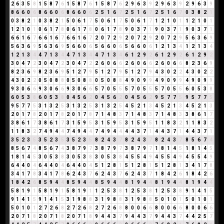
2
6
3
5
8
1
5
8
7
6
1
5
8
7
6
1
5
8
7
6
2
9
6
3
9
2
9
6
3
9
2
9
6
3
9
8
6
6
0
6
8
6
6
0
6
8
6
6
0
6
2
5
1
6
7
2
5
1
6
7
2
5
1
6
7
0
3
8
2
1
0
3
8
2
1
0
3
8
2
1
5
0
6
1
7
5
0
6
1
7
5
0
6
1
7
1
2
1
0
1
1
2
1
0
1
1
2
1
0
1
0
6
1
7
8
0
6
1
7
8
0
6
1
7
8
9
0
3
7
1
9
0
3
7
1
9
0
3
7
1
6
6
1
6
7
6
6
1
6
7
6
6
1
6
7
2
0
7
2
9
2
0
7
2
9
2
0
7
2
9
5
6
3
6
9
5
6
3
6
9
5
6
3
6
9
5
6
6
0
6
5
6
6
0
6
5
6
6
0
6
1
2
1
3
4
1
2
1
3
4
1
2
1
3
4
4
7
1
3
4
4
7
1
3
4
4
7
1
3
4
6
1
2
9
2
6
1
2
9
2
6
1
2
9
2
3
0
4
7
2
3
0
4
7
2
3
0
4
7
2
2
6
0
6
6
2
6
0
6
6
2
6
0
6
6
8
2
3
6
9
8
2
3
6
9
8
2
3
6
9
5
1
2
7
9
5
1
2
7
9
5
1
2
7
9
4
3
0
2
2
4
3
0
2
2
4
3
0
2
2
0
5
0
8
8
0
5
0
8
8
0
5
0
8
8
4
9
0
9
9
4
9
0
9
9
4
9
0
9
9
9
3
0
6
6
9
3
0
6
6
9
3
0
6
6
5
7
0
5
5
5
7
0
5
5
5
7
0
5
5
6
0
5
3
8
6
0
5
3
8
6
0
5
3
8
0
4
5
6
2
0
4
5
6
2
0
4
5
6
2
9
5
7
7
5
9
5
7
7
5
9
5
7
7
5
3
1
3
2
5
3
1
3
2
5
3
1
3
2
5
4
5
2
1
3
4
5
2
1
3
4
5
2
1
3
2
0
1
7
8
2
0
1
7
8
2
0
1
7
8
7
1
4
8
3
7
1
4
8
3
7
1
4
8
3
3
8
6
1
7
3
8
6
1
7
3
8
6
1
7
3
1
5
9
5
3
1
5
9
5
3
1
5
9
5
1
1
8
3
2
1
1
8
3
2
1
1
8
3
2
7
4
9
4
4
7
4
9
4
4
7
4
9
4
4
4
4
3
7
1
4
4
3
7
1
4
4
3
7
1
3
5
2
3
5
3
5
2
3
5
3
5
2
3
5
8
2
4
3
7
8
2
4
3
7
8
2
4
3
7
8
5
6
7
4
8
5
6
7
4
8
5
6
7
4
3
8
7
9
7
3
8
7
9
7
3
8
7
9
7
1
8
1
4
5
1
8
1
4
5
1
8
1
4
5
3
0
5
3
8
3
0
5
3
8
3
0
5
3
8
4
5
5
4
9
4
5
5
4
9
4
5
5
4
9
6
4
4
0
4
6
4
4
0
4
6
4
4
0
4
5
1
2
8
1
5
1
2
8
1
5
1
2
8
1
3
4
1
7
8
3
4
1
7
8
3
4
1
7
8
6
2
4
3
7
6
2
4
3
7
6
2
4
3
7
1
8
4
2
6
1
8
4
2
6
1
8
4
2
6
8
5
9
4
4
8
5
9
4
4
8
5
9
4
4
8
1
9
4
4
8
1
9
4
4
8
1
9
4
4
5
8
1
9
1
5
8
1
9
1
5
8
1
9
1
1
2
5
3
8
1
2
5
3
8
1
2
5
3
8
9
1
4
1
5
9
1
4
1
5
9
1
4
1
5
3
1
9
8
8
3
1
9
8
8
3
1
9
8
8
5
0
1
0
1
5
0
1
0
1
5
0
1
0
1
2
7
2
6
8
2
7
2
6
8
2
7
2
6
8
8
0
0
6
6
8
0
0
6
6
8
0
0
6
6
2
0
7
1
8
2
0
7
1
8
2
0
7
1
8
9
4
4
3
7
9
4
4
3
7
9
4
4
3
7
4
4
2
5
7