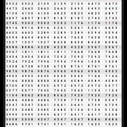
5
9
3
2
5
5
9
3
2
5
2
1
3
9
3
2
1
3
9
3
2
1
3
9
3
4
4
7
3
1
4
4
7
3
1
4
4
7
3
1
2
6
6
3
9
2
6
6
3
9
2
6
6
3
9
0
4
9
3
3
0
4
9
3
3
0
4
9
3
3
4
1
3
0
3
4
1
3
0
3
4
1
3
0
3
4
8
2
5
7
4
8
2
5
7
4
8
2
5
7
6
8
9
7
7
6
8
9
7
7
6
8
9
7
7
8
1
8
7
6
8
1
8
7
6
8
1
8
7
6
2
7
4
5
9
2
7
4
5
9
2
7
4
5
9
9
3
0
2
2
9
3
0
2
2
9
3
0
2
2
1
1
7
6
4
1
1
7
6
4
1
1
7
6
4
8
9
1
6
7
8
9
1
6
7
8
9
1
6
7
5
2
6
1
7
5
2
6
1
7
5
2
6
1
7
6
6
0
3
3
6
6
0
3
3
6
6
0
3
3
3
2
8
9
8
3
2
8
9
8
3
2
8
9
8
0
5
9
4
4
0
5
9
4
4
0
5
9
4
4
8
6
9
4
4
8
6
9
4
4
8
6
9
4
4
7
6
3
8
2
7
6
3
8
2
7
6
3
8
2
1
5
3
7
1
1
5
3
7
1
1
5
3
7
1
8
4
3
8
2
8
4
3
8
2
8
4
3
8
2
8
0
8
6
5
8
0
8
6
5
8
0
8
6
5
4
2
2
8
1
4
2
2
8
1
4
2
2
8
1
3
9
6
7
4
3
9
6
7
4
3
9
6
7
4
1
8
1
1
2
1
8
1
1
2
1
8
1
1
2
7
6
6
8
5
7
6
6
8
5
7
6
6
8
5
3
4
3
4
7
3
4
3
4
7
3
4
3
4
7
7
5
9
2
2
7
5
9
2
2
7
5
9
2
2
7
9
2
4
6
7
9
2
4
6
7
9
2
4
6
7
9
9
6
6
7
9
9
6
6
7
9
9
6
6
1
4
3
8
2
1
4
3
8
2
1
4
3
8
2
6
7
2
8
1
6
7
2
8
1
6
7
2
8
1
8
7
6
1
7
8
7
6
1
7
8
7
6
1
7
9
8
7
6
4
9
8
7
6
4
9
8
7
6
4
4
9
6
0
6
4
9
6
0
6
4
9
6
0
6
4
9
0
3
3
4
9
0
3
3
4
9
0
3
3
0
0
4
5
9
0
0
4
5
9
0
0
4
5
9
7
1
6
6
3
7
1
6
6
3
7
1
6
6
3
X
X
X
X
X
X
X
X
X
X
X
X
X
X
X
4
5
8
9
8
4
5
8
9
8
4
5
8
9
8
8
7
0
5
5
8
7
0
5
5
8
7
0
5
5
0
9
7
2
9
0
9
7
2
9
0
9
7
2
9
5
0
7
7
5
5
0
7
7
5
5
0
7
7
5
7
0
4
5
9
7
0
4
5
9
7
0
4
5
9
1
1
0
4
4
1
1
0
4
4
1
1
0
4
4
8
5
6
2
8
8
5
6
2
8
8
5
6
2
8
7
9
2
0
2
7
9
2
0
2
7
9
2
0
2
4
6
8
6
5
4
6
8
6
5
4
6
8
6
5
7
7
3
8
2
7
7
3
8
2
7
7
3
8
2
0
3
4
7
2
0
3
4
7
2
0
3
4
7
2
3
6
4
1
5
3
6
4
1
5
3
6
4
1
5
6
7
3
9
3
6
7
3
9
3
6
7
3
9
3
3
4
8
5
4
3
4
8
5
4
3
4
8
5
4
5
1
3
6
9
5
1
3
6
9
5
1
3
6
9
3
9
9
9
9
3
9
9
9
9
3
9
9
9
9
6
4
1
7
8
6
4
1
7
8
6
4
1
7
8
5
0
0
8
8
5
0
0
8
8
5
0
0
8
8
4
3
4
7
2
4
3
4
7
2
4
3
4
7
2
8
6
8
6
5
8
6
8
6
5
8
6
8
6
5
9
7
4
1
5
9
7
4
1
5
9
7
4
1
5
1
6
2
3
5
1
6
2
3
5
1
6
2
3
5