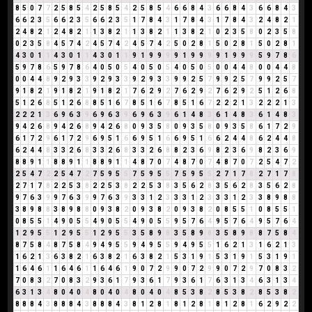
8
5
0
7
7
2
5
8
5
4
2
5
8
5
4
2
5
8
5
4
6
6
8
4
3
6
6
8
4
3
6
6
8
4
3
6
6
2
3
5
6
6
2
3
5
6
6
2
3
5
1
7
8
4
3
1
7
8
4
3
1
7
8
4
3
2
4
8
2
1
2
4
8
2
1
2
4
8
2
1
1
3
8
2
1
1
3
8
2
1
1
3
8
2
1
0
2
3
5
8
0
2
3
5
8
0
2
3
5
8
4
5
7
4
2
4
5
7
4
2
4
5
7
4
2
5
0
2
8
1
5
0
2
8
1
5
0
2
8
1
4
3
0
1
1
4
3
0
1
1
4
3
0
1
1
9
1
9
9
9
9
1
9
9
9
9
1
9
9
9
5
9
7
8
6
5
9
7
8
6
5
9
7
8
6
4
0
5
0
5
4
0
5
0
5
4
0
5
0
5
0
0
4
4
8
0
0
4
4
8
0
0
4
4
8
9
2
9
3
3
9
2
9
3
3
9
2
9
3
3
9
9
2
5
7
9
9
2
5
7
9
9
2
5
7
9
1
8
2
1
9
1
8
2
1
9
1
8
2
1
7
6
2
9
2
7
6
2
9
2
7
6
2
9
2
5
1
2
6
8
5
1
2
6
8
5
1
2
6
8
8
5
1
6
7
8
5
1
6
7
8
5
1
6
7
2
2
2
1
3
2
2
2
1
3
2
2
2
1
3
6
9
6
3
9
6
9
6
3
9
6
9
6
3
9
6
1
4
8
3
6
1
4
8
3
6
1
4
8
3
9
4
2
6
8
9
4
2
6
8
9
4
2
6
8
0
9
3
5
8
0
9
3
5
8
0
9
3
5
8
6
1
7
2
9
6
1
7
2
9
6
1
7
2
9
6
9
5
1
6
6
9
5
1
6
6
9
5
1
6
6
2
4
4
8
6
2
4
4
8
6
2
4
4
8
3
3
2
6
8
3
3
2
6
8
3
3
2
6
8
8
2
3
6
9
8
2
3
6
9
8
2
3
6
9
8
8
9
1
1
8
8
9
1
1
8
8
9
1
1
4
8
7
0
7
4
8
7
0
7
4
8
7
0
7
2
5
4
7
2
2
5
4
7
2
2
5
4
7
2
7
5
9
5
5
7
5
9
5
5
7
5
9
5
5
2
7
1
7
8
2
7
1
7
8
2
7
1
7
8
2
2
5
3
8
2
2
5
3
8
2
2
5
3
8
3
5
6
2
8
3
5
6
2
8
3
5
6
2
8
9
7
6
3
9
9
7
6
3
9
9
7
6
3
9
3
3
1
2
3
3
3
1
2
3
3
3
1
2
3
3
8
9
8
8
3
8
9
8
8
3
8
9
8
8
0
9
3
8
2
0
9
3
8
2
0
9
3
8
2
0
8
5
5
1
0
8
5
5
1
0
8
5
5
1
4
9
0
5
5
4
9
0
5
5
4
9
0
5
5
9
5
7
6
4
9
5
7
6
4
9
5
7
6
4
1
2
9
5
5
1
2
9
5
5
1
2
9
5
5
3
5
8
9
8
3
5
8
9
8
3
5
8
9
8
8
7
5
8
4
8
7
5
8
4
8
7
5
8
4
9
4
9
5
5
9
4
9
5
5
9
4
9
5
5
1
6
2
1
3
1
6
2
1
3
1
6
2
1
3
6
3
8
2
1
6
3
8
2
1
6
3
8
2
1
5
3
1
9
1
5
3
1
9
1
5
3
1
9
1
1
6
4
6
1
1
6
4
6
1
1
6
4
6
1
9
0
7
2
9
9
0
7
2
9
9
0
7
2
9
7
0
8
3
2
7
0
8
3
2
7
0
8
3
2
9
3
6
1
7
9
3
6
1
7
9
3
6
1
7
6
3
1
3
4
6
3
1
3
4
6
3
1
3
4
8
0
4
0
4
8
0
4
0
4
8
0
4
0
4
8
5
3
8
2
8
5
3
8
2
8
5
3
8
2
8
8
8
4
3
8
8
8
4
3
8
8
8
4
3
8
1
2
8
1
8
1
2
8
1
8
1
2
8
1
6
2
9
2
2