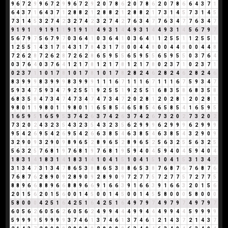
9
6
7
2
9
9
6
7
2
9
9
6
7
2
9
2
0
7
8
6
2
0
7
8
6
2
0
7
8
6
6
4
3
7
1
6
4
3
7
1
6
4
3
7
1
2
8
8
2
1
2
8
8
2
1
2
8
8
2
1
7
3
1
4
5
7
3
1
4
5
7
3
1
4
5
3
2
7
4
2
3
2
7
4
2
3
2
7
4
2
7
6
3
4
7
7
6
3
4
7
7
6
3
4
7
9
1
9
1
1
9
1
9
1
1
9
1
9
1
1
4
9
3
1
4
4
9
3
1
4
4
9
3
1
4
5
6
7
9
7
5
6
7
9
7
5
6
7
9
7
0
3
6
4
1
0
3
6
4
1
0
3
6
4
1
1
2
5
5
1
1
2
5
5
1
1
2
5
5
1
4
3
1
7
8
4
3
1
7
8
4
3
1
7
8
0
0
4
4
8
0
0
4
4
8
0
0
4
4
8
7
2
6
2
8
7
2
6
2
8
7
2
6
2
8
6
5
9
5
5
6
5
9
5
5
6
5
9
5
5
0
3
7
6
4
0
3
7
6
4
0
3
7
6
4
1
2
1
7
8
1
2
1
7
8
1
2
1
7
8
0
2
3
7
1
0
2
3
7
1
0
2
3
7
1
1
0
1
7
8
1
0
1
7
8
1
0
1
7
8
2
8
2
4
6
2
8
2
4
6
2
8
2
4
6
8
3
9
9
9
8
3
9
9
9
8
3
9
9
9
1
1
1
6
7
1
1
1
6
7
1
1
1
6
7
5
9
3
4
7
5
9
3
4
7
5
9
3
4
7
9
2
5
5
1
9
2
5
5
1
9
2
5
5
1
6
8
3
5
8
6
8
3
5
8
6
8
3
5
8
4
7
3
4
7
4
7
3
4
7
4
7
3
4
7
2
0
2
8
1
2
0
2
8
1
2
0
2
8
1
9
8
0
1
1
9
8
0
1
1
9
8
0
1
1
6
5
8
5
4
6
5
8
5
4
6
5
8
5
4
1
6
5
9
5
1
6
5
9
5
1
6
5
9
5
3
7
4
2
6
3
7
4
2
6
3
7
4
2
6
7
3
2
0
2
7
3
2
0
2
7
3
2
0
2
4
3
2
3
5
4
3
2
3
5
4
3
2
3
5
6
2
9
9
9
6
2
9
9
9
6
2
9
9
9
9
5
4
2
6
9
5
4
2
6
9
5
4
2
6
6
3
8
5
4
6
3
8
5
4
6
3
8
5
4
3
2
9
0
9
3
2
9
0
9
3
2
9
0
9
8
9
6
5
2
8
9
6
5
2
8
9
6
5
2
5
6
3
2
5
5
6
3
2
5
5
6
3
2
5
7
6
8
1
9
7
6
8
1
9
7
6
8
1
9
5
9
4
0
4
5
9
4
0
4
5
9
4
0
4
1
8
3
1
4
1
8
3
1
4
1
8
3
1
4
1
0
4
1
5
1
0
4
1
5
1
0
4
1
5
3
1
3
4
7
3
1
3
4
7
3
1
3
4
7
8
6
5
3
8
8
6
5
3
8
8
6
5
3
8
7
6
8
7
6
7
6
8
7
6
7
6
8
7
6
2
8
9
0
9
2
8
9
0
9
2
8
9
0
9
7
2
7
7
5
7
2
7
7
5
7
2
7
7
5
8
8
9
6
6
8
8
9
6
6
8
8
9
6
6
9
1
6
6
3
9
1
6
6
3
9
1
6
6
3
2
0
1
5
6
2
0
1
5
6
2
0
1
5
6
0
0
1
4
5
0
0
1
4
5
0
0
1
4
5
5
8
0
0
0
5
8
0
0
0
5
8
0
0
0
4
2
5
1
6
4
2
5
1
6
4
2
5
1
6
4
9
7
9
7
4
9
7
9
7
4
9
7
9
7
6
0
5
6
2
6
0
5
6
2
6
0
5
6
2
4
9
9
4
4
4
9
9
4
4
4
9
9
4
4
5
9
9
9
9
5
9
9
9
9
5
9
9
9
9
3
7
4
6
1
3
7
4
6
1
3
7
4
6
1
2
1
4
3
7
2
1
4
3
7