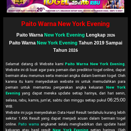
Paito Warna New York Evening
Paito Warna
New York Evening
Lengkap
2026
Paito Warna
New York Evening
Tahun 2019 Sampai
Tahun
2026
Selamat datang di Website kami
Paito Warna New York Evening
.
Website ini di buat agar para pemain dan prediktor togel online, dapat
bermain atau merumus serta mencari angka dalam bermain togel. Oleh
karena itu kami menyediakan website ini untuk memudahkan para
pemain untuk memantau pergerakan angka keluaran
New York
Evening
yang dapat mereka update setiap harinya, dari hari senin,
06:25:00
selasa, rabu, kamis, jum'at, sabtu dan minggu setiap pukul
WIB.
Website ini juga menyediakan Data Hasil Result terdahulu kurang lebih
sekitar 1.456 Result yang dapat menjadi acuan dalam bermain togel
online.
Paito warna
angkanet selalu menghadirkan dan update hasil
keluaran atau hasil result
New York Evening
setiap harinya. Oleh