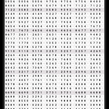
5
0
5
6
2
5
0
5
6
2
5
0
5
6
2
9
7
5
6
2
9
7
5
6
2
9
7
5
6
2
8
4
0
0
0
8
4
0
0
0
8
4
0
0
0
5
4
7
9
7
5
4
7
9
7
5
4
7
9
7
7
1
2
2
4
7
1
2
2
4
7
1
2
2
4
3
5
8
3
2
3
5
8
3
2
3
5
8
3
2
9
3
9
3
3
9
3
9
3
3
9
3
9
3
3
4
1
4
9
4
4
1
4
9
4
4
1
4
9
4
9
2
2
7
9
9
2
2
7
9
9
2
2
7
9
0
0
3
8
2
0
0
3
8
2
0
0
3
8
2
5
0
6
8
5
5
0
6
8
5
5
0
6
8
5
7
2
0
7
7
7
2
0
7
7
7
2
0
7
7
5
9
2
7
9
5
9
2
7
9
5
9
2
7
9
7
9
5
8
4
7
9
5
8
4
7
9
5
8
4
9
4
5
4
9
9
4
5
4
9
9
4
5
4
9
4
9
5
4
9
4
9
5
4
9
4
9
5
4
9
7
6
7
3
1
7
6
7
3
1
7
6
7
3
1
4
6
3
6
9
4
6
3
6
9
4
6
3
6
9
8
6
7
7
5
8
6
7
7
5
8
6
7
7
5
2
6
3
1
4
2
6
3
1
4
2
6
3
1
4
9
4
8
2
1
9
4
8
2
1
9
4
8
2
1
7
1
1
7
8
7
1
1
7
8
7
1
1
7
8
9
1
2
0
2
9
1
2
0
2
9
1
2
0
2
1
7
7
0
7
1
7
7
0
7
1
7
7
0
7
1
3
5
3
8
1
3
5
3
8
1
3
5
3
8
5
7
7
0
7
5
7
7
0
7
5
7
7
0
7
5
2
7
8
6
5
2
7
8
6
5
2
7
8
6
1
0
4
3
7
1
0
4
3
7
1
0
4
3
7
9
1
1
0
1
9
1
1
0
1
9
1
1
0
1
3
2
5
7
3
3
2
5
7
3
3
2
5
7
3
4
2
6
9
6
4
2
6
9
6
4
2
6
9
6
8
0
7
8
6
8
0
7
8
6
8
0
7
8
6
0
9
8
6
5
0
9
8
6
5
0
9
8
6
5
9
8
2
6
8
9
8
2
6
8
9
8
2
6
8
7
6
8
5
4
7
6
8
5
4
7
6
8
5
4
0
1
6
0
6
0
1
6
0
6
0
1
6
0
6
5
2
6
3
9
5
2
6
3
9
5
2
6
3
9
6
0
4
2
6
6
0
4
2
6
6
0
4
2
6
7
3
6
9
6
7
3
6
9
6
7
3
6
9
6
2
4
1
1
2
2
4
1
1
2
2
4
1
1
2
3
2
1
7
8
3
2
1
7
8
3
2
1
7
8
2
3
9
6
6
2
3
9
6
6
2
3
9
6
6
2
9
8
9
8
2
9
8
9
8
2
9
8
9
8
4
3
2
6
8
4
3
2
6
8
4
3
2
6
8
4
0
5
7
3
4
0
5
7
3
4
0
5
7
3
1
7
6
1
7
1
7
6
1
7
1
7
6
1
7
9
3
7
8
6
9
3
7
8
6
9
3
7
8
6
0
4
7
0
7
0
4
7
0
7
0
4
7
0
7
4
3
8
8
7
4
3
8
8
7
4
3
8
8
7
3
9
8
4
3
3
9
8
4
3
3
9
8
4
3
8
0
1
6
7
8
0
1
6
7
8
0
1
6
7
6
6
9
0
9
6
6
9
0
9
6
6
9
0
9
3
7
3
1
4
3
7
3
1
4
3
7
3
1
4
6
6
8
8
7
6
6
8
8
7
6
6
8
8
7
3
2
9
2
2
3
2
9
2
2
3
2
9
2
2
9
9
8
2
1
9
9
8
2
1
9
9
8
2
1
8
5
5
0
5
8
5
5
0
5
8
5
5
0
5
9
8
8
8
7
9
8
8
8
7
9
8
8
8
7
0
3
8
9
8
0
3
8
9
8
0
3
8
9
8
0
2
0
2
2
0
2
0
2
2
0
2
0
2
2
3
8
9
8
8
3
8
9
8
8