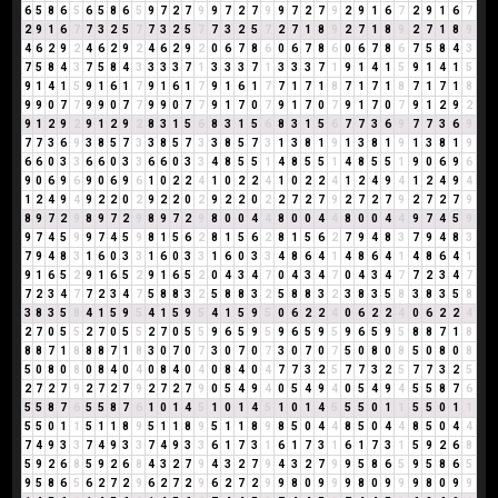
6
5
8
6
5
6
5
8
6
5
9
7
2
7
9
9
7
2
7
9
9
7
2
7
9
2
9
1
6
7
2
9
1
6
7
2
9
1
6
7
7
3
2
5
7
7
3
2
5
7
7
3
2
5
7
2
7
1
8
9
2
7
1
8
9
2
7
1
8
9
4
6
2
9
2
4
6
2
9
2
4
6
2
9
2
0
6
7
8
6
0
6
7
8
6
0
6
7
8
6
7
5
8
4
3
7
5
8
4
3
7
5
8
4
3
3
3
3
7
1
3
3
3
7
1
3
3
3
7
1
9
1
4
1
5
9
1
4
1
5
9
1
4
1
5
9
1
6
1
7
9
1
6
1
7
9
1
6
1
7
7
1
7
1
8
7
1
7
1
8
7
1
7
1
8
9
9
0
7
7
9
9
0
7
7
9
9
0
7
7
9
1
7
0
7
9
1
7
0
7
9
1
7
0
7
9
1
2
9
2
9
1
2
9
2
9
1
2
9
2
8
3
1
5
6
8
3
1
5
6
8
3
1
5
6
7
7
3
6
9
7
7
3
6
9
7
7
3
6
9
3
8
5
7
3
3
8
5
7
3
3
8
5
7
3
1
3
8
1
9
1
3
8
1
9
1
3
8
1
9
6
6
0
3
3
6
6
0
3
3
6
6
0
3
3
4
8
5
5
1
4
8
5
5
1
4
8
5
5
1
9
0
6
9
6
9
0
6
9
6
9
0
6
9
6
1
0
2
2
4
1
0
2
2
4
1
0
2
2
4
1
2
4
9
4
1
2
4
9
4
1
2
4
9
4
9
2
2
0
2
9
2
2
0
2
9
2
2
0
2
2
7
2
7
9
2
7
2
7
9
2
7
2
7
9
8
9
7
2
9
8
9
7
2
9
8
9
7
2
9
8
0
0
4
4
8
0
0
4
4
8
0
0
4
4
9
7
4
5
9
9
7
4
5
9
9
7
4
5
9
8
1
5
6
2
8
1
5
6
2
8
1
5
6
2
7
9
4
8
3
7
9
4
8
3
7
9
4
8
3
1
6
0
3
3
1
6
0
3
3
1
6
0
3
3
4
8
6
4
1
4
8
6
4
1
4
8
6
4
1
9
1
6
5
2
9
1
6
5
2
9
1
6
5
2
0
4
3
4
7
0
4
3
4
7
0
4
3
4
7
7
2
3
4
7
7
2
3
4
7
7
2
3
4
7
5
8
8
3
2
5
8
8
3
2
5
8
8
3
2
3
8
3
5
8
3
8
3
5
8
3
8
3
5
8
4
1
5
9
5
4
1
5
9
5
4
1
5
9
5
0
6
2
2
4
0
6
2
2
4
0
6
2
2
4
2
7
0
5
5
2
7
0
5
5
2
7
0
5
5
9
6
5
9
5
9
6
5
9
5
9
6
5
9
5
8
8
7
1
8
8
8
7
1
8
8
8
7
1
8
3
0
7
0
7
3
0
7
0
7
3
0
7
0
7
5
0
8
0
8
5
0
8
0
8
5
0
8
0
8
0
8
4
0
4
0
8
4
0
4
0
8
4
0
4
7
7
3
2
5
7
7
3
2
5
7
7
3
2
5
2
7
2
7
9
2
7
2
7
9
2
7
2
7
9
0
5
4
9
4
0
5
4
9
4
0
5
4
9
4
5
5
8
7
6
5
5
8
7
6
5
5
8
7
6
1
0
1
4
5
1
0
1
4
5
1
0
1
4
5
5
5
0
1
1
5
5
0
1
1
5
5
0
1
1
5
1
1
8
9
5
1
1
8
9
5
1
1
8
9
8
5
0
4
4
8
5
0
4
4
8
5
0
4
4
7
4
9
3
3
7
4
9
3
3
7
4
9
3
3
6
1
7
3
1
6
1
7
3
1
6
1
7
3
1
5
9
2
6
8
5
9
2
6
8
5
9
2
6
8
4
3
2
7
9
4
3
2
7
9
4
3
2
7
9
9
5
8
6
5
9
5
8
6
5
9
5
8
6
5
6
2
7
2
9
6
2
7
2
9
6
2
7
2
9
9
8
0
9
9
9
8
0
9
9
9
8
0
9
9