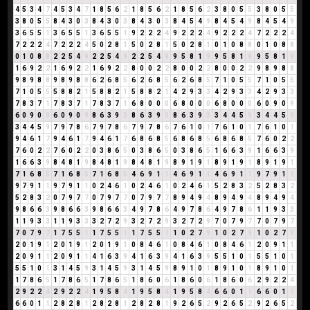
4
5
3
4
7
4
5
3
4
7
1
8
5
6
2
1
8
5
6
2
1
8
5
6
2
3
8
0
5
5
3
8
0
5
5
3
8
0
5
5
8
4
3
0
3
8
4
3
0
3
8
4
3
0
3
8
4
5
4
9
8
4
5
4
9
8
4
5
4
9
3
6
5
5
1
3
6
5
5
1
3
6
5
5
1
9
2
2
2
4
9
2
2
2
4
9
2
2
2
4
7
2
2
2
4
7
2
2
2
4
7
2
2
2
4
5
0
2
8
1
5
0
2
8
1
5
0
2
8
1
0
1
0
8
8
0
1
0
8
8
0
1
0
8
8
2
2
5
4
9
2
2
5
4
9
2
2
5
4
9
9
5
8
1
9
9
5
8
1
9
9
5
8
1
9
1
6
9
2
2
1
6
9
2
2
1
6
9
2
2
8
0
0
2
2
8
0
0
2
2
8
0
0
2
2
9
8
9
8
8
9
8
9
8
8
9
8
9
8
8
6
2
6
8
5
6
2
6
8
5
6
2
6
8
5
7
1
0
5
5
7
1
0
5
5
7
1
0
5
5
5
8
8
2
1
5
8
8
2
1
5
8
8
2
1
4
2
9
3
3
4
2
9
3
3
4
2
9
3
3
7
8
3
7
1
7
8
3
7
1
7
8
3
7
1
6
8
0
0
0
6
8
0
0
0
6
8
0
0
0
6
0
9
0
9
6
0
9
0
9
6
0
9
0
9
8
6
3
9
3
8
6
3
9
3
8
6
3
9
3
3
4
4
5
9
3
4
4
5
9
3
4
4
5
9
7
9
7
8
6
7
9
7
8
6
7
9
7
8
6
7
6
1
0
1
7
6
1
0
1
7
6
1
0
1
9
4
6
1
7
9
4
6
1
7
9
4
6
1
7
6
8
6
8
5
6
8
6
8
5
6
8
6
8
5
7
6
0
2
2
7
6
0
2
2
7
6
0
2
2
0
3
8
6
5
0
3
8
6
5
0
3
8
6
5
1
6
6
3
9
1
6
6
3
9
1
6
6
3
9
8
4
8
1
9
8
4
8
1
9
8
4
8
1
9
8
9
1
9
1
8
9
1
9
1
8
9
1
9
1
7
1
6
8
5
7
1
6
8
5
7
1
6
8
5
4
6
9
1
1
4
6
9
1
1
4
6
9
1
1
9
7
9
1
1
9
7
9
1
1
9
7
9
1
1
0
2
4
6
1
0
2
4
6
1
0
2
4
6
1
5
2
8
3
2
5
2
8
3
2
5
2
8
3
2
0
7
9
7
7
0
7
9
7
7
0
7
9
7
7
8
9
4
9
4
8
9
4
9
4
8
9
4
9
4
9
8
6
6
3
9
8
6
6
3
9
8
6
6
3
4
9
7
8
6
4
9
7
8
6
4
9
7
8
6
1
1
9
3
3
1
1
9
3
3
1
1
9
3
3
3
2
7
2
9
3
2
7
2
9
3
2
7
2
9
7
0
7
9
7
7
0
7
9
7
7
0
7
9
7
1
7
5
5
1
1
7
5
5
1
1
7
5
5
1
1
0
2
7
9
1
0
2
7
9
1
0
2
7
9
2
0
1
9
1
2
0
1
9
1
2
0
1
9
1
0
8
4
6
1
0
8
4
6
1
0
8
4
6
1
2
0
9
1
1
2
0
9
1
1
2
0
9
1
1
4
1
6
3
9
4
1
6
3
9
4
1
6
3
9
5
5
1
0
1
5
5
1
0
1
5
5
1
0
1
3
1
4
5
9
3
1
4
5
9
3
1
4
5
9
8
9
1
0
1
8
9
1
0
1
8
9
1
0
1
1
7
8
6
5
1
7
8
6
5
1
7
8
6
5
1
8
6
0
6
1
8
6
0
6
1
8
6
0
6
2
9
2
2
4
2
9
2
2
4
2
9
2
2
4
1
9
5
8
4
1
9
5
8
4
1
9
5
8
4
6
6
0
1
1
6
6
0
1
1
6
6
0
1
1
2
8
2
8
1
2
8
2
8
1
2
8
2
8
1
9
2
6
5
2
9
2
6
5
2
9
2
6
5
2