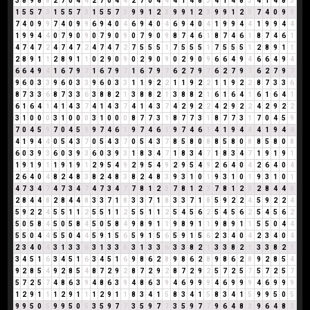
3
8
9
8
8
2
7
0
4
4
2
7
0
4
4
2
7
0
4
4
4
1
4
8
3
4
1
4
8
3
4
1
4
8
3
1
5
5
7
3
1
5
5
7
3
1
5
5
7
3
9
9
1
2
3
9
9
1
2
3
9
9
1
2
3
7
4
0
9
9
7
4
0
9
9
7
4
0
9
9
6
9
4
0
4
6
9
4
0
4
6
9
4
0
4
1
9
9
4
4
1
9
9
4
4
1
9
9
4
4
0
7
9
0
9
0
7
9
0
9
0
7
9
0
9
8
7
4
6
1
8
7
4
6
1
8
7
4
6
1
4
7
4
7
2
4
7
4
7
2
4
7
4
7
2
7
5
5
5
1
7
5
5
5
1
7
5
5
5
1
2
8
9
1
1
2
8
9
1
1
2
8
9
1
1
0
2
9
0
9
0
2
9
0
9
0
2
9
0
9
6
6
4
9
4
6
6
4
9
4
6
6
4
9
4
1
6
7
9
7
1
6
7
9
7
1
6
7
9
7
6
2
7
9
7
6
2
7
9
7
6
2
7
9
7
9
6
0
3
3
9
6
0
3
3
9
6
0
3
3
1
1
9
2
2
1
1
9
2
2
1
1
9
2
2
8
7
3
3
6
8
7
3
3
6
8
7
3
3
6
3
8
8
2
1
3
8
8
2
1
3
8
8
2
1
6
1
6
4
1
6
1
6
4
1
6
1
6
4
1
4
1
4
3
7
4
1
4
3
7
4
1
4
3
7
4
2
9
2
2
4
2
9
2
2
4
2
9
2
2
3
1
0
0
0
3
1
0
0
0
3
1
0
0
0
8
7
7
3
1
8
7
7
3
1
8
7
7
3
1
7
0
4
5
9
7
0
4
5
9
7
0
4
5
9
9
7
4
6
1
9
7
4
6
1
9
7
4
6
1
4
1
9
4
4
4
1
9
4
4
4
1
9
4
4
0
5
4
3
7
0
5
4
3
7
0
5
4
3
7
8
5
8
0
8
8
5
8
0
8
8
5
8
0
8
6
0
3
9
3
6
0
3
9
3
6
0
3
9
3
1
8
3
4
7
1
8
3
4
7
1
8
3
4
7
1
9
1
9
1
1
9
1
9
1
1
9
1
9
1
2
9
5
4
9
2
9
5
4
9
2
9
5
4
9
2
6
4
0
4
2
6
4
0
4
2
6
4
0
4
8
2
4
8
3
8
2
4
8
3
8
2
4
8
3
9
3
1
0
1
9
3
1
0
1
9
3
1
0
1
4
7
3
4
7
4
7
3
4
7
4
7
3
4
7
7
8
1
2
3
7
8
1
2
3
7
8
1
2
3
2
8
4
4
8
2
8
4
4
8
2
8
4
4
8
3
3
7
1
8
3
3
7
1
8
3
3
7
1
8
5
9
2
2
4
5
9
2
2
4
5
9
2
2
4
5
5
1
1
2
5
5
1
1
2
5
5
1
1
2
5
4
5
6
2
5
4
5
6
2
5
4
5
6
2
5
0
5
8
4
5
0
5
8
4
5
0
5
8
4
9
8
9
1
1
9
8
9
1
1
9
8
9
1
1
5
5
0
4
4
5
5
0
4
4
5
5
0
4
4
5
9
1
5
6
5
9
1
5
6
5
9
1
5
6
2
3
4
0
4
2
3
4
0
4
2
3
4
0
4
3
1
3
3
6
3
1
3
3
6
3
1
3
3
6
3
3
8
2
1
3
3
8
2
1
3
3
8
2
1
3
4
5
1
6
3
4
5
1
6
3
4
5
1
6
9
8
6
2
8
9
8
6
2
8
9
8
6
2
8
9
2
8
5
4
9
2
8
5
4
9
2
8
5
4
8
7
2
9
2
8
7
2
9
2
8
7
2
9
2
5
7
2
5
7
5
7
2
5
7
5
7
2
5
7
4
8
6
3
9
4
8
6
3
9
4
8
6
3
9
4
6
9
9
9
4
6
9
9
9
4
6
9
9
9
1
2
9
1
1
1
2
9
1
1
1
2
9
1
1
8
3
4
1
5
8
3
4
1
5
8
3
4
1
5
9
9
5
0
5
9
9
5
0
5
9
9
5
0
5
3
5
9
7
7
3
5
9
7
7
3
5
9
7
7
9
6
4
8
3
9
6
4
8
3