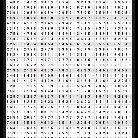
3
4
0
2
2
3
4
0
2
2
3
4
0
2
2
9
2
4
3
7
9
2
4
3
7
9
2
4
3
7
1
9
6
9
6
1
9
6
9
6
1
9
6
9
6
8
7
9
0
9
8
7
9
0
9
8
7
9
0
9
7
0
0
1
1
7
0
0
1
1
7
0
0
1
1
0
0
5
9
5
0
0
5
9
5
0
0
5
9
5
7
5
0
5
5
7
5
0
5
5
7
5
0
5
5
8
8
9
0
9
8
8
9
0
9
8
8
9
0
9
0
2
9
7
7
0
2
9
7
7
0
2
9
7
7
4
1
3
7
1
4
1
3
7
1
4
1
3
7
1
2
9
4
2
6
2
9
4
2
6
2
9
4
2
6
5
5
7
1
8
5
5
7
1
8
5
5
7
1
8
3
9
9
0
9
3
9
9
0
9
3
9
9
0
9
7
3
1
5
6
7
3
1
5
6
7
3
1
5
6
4
7
5
6
2
4
7
5
6
2
4
7
5
6
2
3
4
9
5
5
3
4
9
5
5
3
4
9
5
5
7
5
8
9
8
7
5
8
9
8
7
5
8
9
8
3
6
9
4
4
3
6
9
4
4
3
6
9
4
4
8
2
5
5
1
8
2
5
5
1
8
2
5
5
1
8
4
6
4
1
8
4
6
4
1
8
4
6
4
1
6
5
5
4
9
6
5
5
4
9
6
5
5
4
9
2
7
7
9
7
2
7
7
9
7
2
7
7
9
7
3
3
9
9
9
3
3
9
9
9
3
3
9
9
9
9
8
3
4
7
9
8
3
4
7
9
8
3
4
7
3
9
1
1
2
3
9
1
1
2
3
9
1
1
2
9
4
9
9
9
9
4
9
9
9
9
4
9
9
9
9
7
7
1
8
9
7
7
1
8
9
7
7
1
8
8
1
8
6
5
8
1
8
6
5
8
1
8
6
5
5
6
7
2
9
5
6
7
2
9
5
6
7
2
9
6
1
5
8
4
6
1
5
8
4
6
1
5
8
4
2
1
3
6
9
2
1
3
6
9
2
1
3
6
9
4
8
3
3
6
4
8
3
3
6
4
8
3
3
6
0
4
6
8
5
0
4
6
8
5
0
4
6
8
5
8
4
6
8
5
8
4
6
8
5
8
4
6
8
5
4
1
5
1
6
4
1
5
1
6
4
1
5
1
6
4
1
0
9
9
4
1
0
9
9
4
1
0
9
9
3
1
6
4
1
3
1
6
4
1
3
1
6
4
1
3
2
0
5
5
3
2
0
5
5
3
2
0
5
5
5
6
3
9
3
5
6
3
9
3
5
6
3
9
3
7
0
6
3
9
7
0
6
3
9
7
0
6
3
9
9
1
4
4
8
9
1
4
4
8
9
1
4
4
8
1
5
7
8
6
1
5
7
8
6
1
5
7
8
6
9
2
5
7
3
9
2
5
7
3
9
2
5
7
3
1
8
1
3
4
1
8
1
3
4
1
8
1
3
4
8
2
8
5
4
8
2
8
5
4
8
2
8
5
4
3
6
2
3
5
3
6
2
3
5
3
6
2
3
5
8
4
1
5
6
8
4
1
5
6
8
4
1
5
6
8
7
7
5
3
8
7
7
5
3
8
7
7
5
3
0
4
3
4
7
0
4
3
4
7
0
4
3
4
7
0
3
5
1
6
0
3
5
1
6
0
3
5
1
6
6
4
2
2
4
6
4
2
2
4
6
4
2
2
4
2
0
5
1
6
2
0
5
1
6
2
0
5
1
6
3
7
7
7
5
3
7
7
7
5
3
7
7
7
5
7
4
8
8
7
7
4
8
8
7
7
4
8
8
7
9
5
1
3
4
9
5
1
3
4
9
5
1
3
4
2
0
5
4
9
2
0
5
4
9
2
0
5
4
9
0
6
3
5
8
0
6
3
5
8
0
6
3
5
8
9
2
4
8
3
9
2
4
8
3
9
2
4
8
3
7
5
9
0
9
7
5
9
0
9
7
5
9
0
9
2
5
9
3
3
2
5
9
3
3
2
5
9
3
3
7
3
2
4
6
7
3
2
4
6