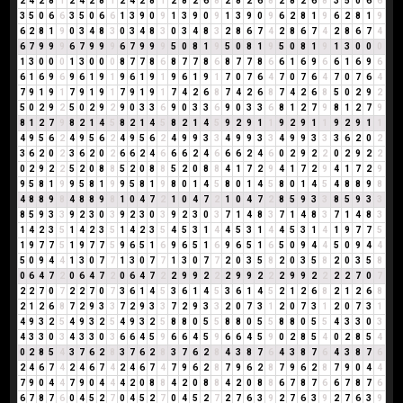
2
4
2
8
1
2
4
2
8
1
2
4
2
8
1
2
8
2
6
8
2
8
2
6
8
2
8
2
6
8
3
5
0
6
6
3
5
0
6
6
3
5
0
6
6
1
3
9
0
9
1
3
9
0
9
1
3
9
0
9
6
2
8
1
9
6
2
8
1
9
6
2
8
1
9
0
3
4
8
3
0
3
4
8
3
0
3
4
8
3
2
8
6
7
4
2
8
6
7
4
2
8
6
7
4
6
7
9
9
9
6
7
9
9
9
6
7
9
9
9
5
0
8
1
9
5
0
8
1
9
5
0
8
1
9
1
3
0
0
0
1
3
0
0
0
1
3
0
0
0
8
7
7
8
6
8
7
7
8
6
8
7
7
8
6
6
1
6
9
6
6
1
6
9
6
6
1
6
9
6
9
6
1
9
1
9
6
1
9
1
9
6
1
9
1
7
0
7
6
4
7
0
7
6
4
7
0
7
6
4
7
9
1
9
1
7
9
1
9
1
7
9
1
9
1
7
4
2
6
8
7
4
2
6
8
7
4
2
6
8
5
0
2
9
2
5
0
2
9
2
5
0
2
9
2
9
0
3
3
6
9
0
3
3
6
9
0
3
3
6
8
1
2
7
9
8
1
2
7
9
8
1
2
7
9
8
2
1
4
5
8
2
1
4
5
8
2
1
4
5
9
2
9
1
1
9
2
9
1
1
9
2
9
1
1
4
9
5
6
2
4
9
5
6
2
4
9
5
6
2
4
9
9
3
3
4
9
9
3
3
4
9
9
3
3
3
6
2
0
2
3
6
2
0
2
3
6
2
0
2
6
6
2
4
6
6
6
2
4
6
6
6
2
4
6
0
2
9
2
2
0
2
9
2
2
0
2
9
2
2
5
2
0
8
8
5
2
0
8
8
5
2
0
8
8
4
1
7
2
9
4
1
7
2
9
4
1
7
2
9
9
5
8
1
9
9
5
8
1
9
9
5
8
1
9
8
0
1
4
5
8
0
1
4
5
8
0
1
4
5
4
8
8
9
8
4
8
8
9
8
4
8
8
9
8
1
0
4
7
2
1
0
4
7
2
1
0
4
7
2
8
5
9
3
3
8
5
9
3
3
8
5
9
3
3
9
2
3
0
3
9
2
3
0
3
9
2
3
0
3
7
1
4
8
3
7
1
4
8
3
7
1
4
8
3
1
4
2
3
5
1
4
2
3
5
1
4
2
3
5
4
5
3
1
4
4
5
3
1
4
4
5
3
1
4
1
9
7
7
5
1
9
7
7
5
1
9
7
7
5
9
6
5
1
6
9
6
5
1
6
9
6
5
1
6
5
0
9
4
4
5
0
9
4
4
5
0
9
4
4
1
3
0
7
7
1
3
0
7
7
1
3
0
7
7
2
0
3
5
8
2
0
3
5
8
2
0
3
5
8
0
6
4
7
2
0
6
4
7
2
0
6
4
7
2
2
9
9
2
2
2
9
9
2
2
2
9
9
2
2
2
2
7
0
7
2
2
7
0
7
2
2
7
0
7
3
6
1
4
5
3
6
1
4
5
3
6
1
4
5
2
1
2
6
8
2
1
2
6
8
2
1
2
6
8
7
2
9
3
3
7
2
9
3
3
7
2
9
3
3
2
0
7
3
1
2
0
7
3
1
2
0
7
3
1
4
9
3
2
5
4
9
3
2
5
4
9
3
2
5
8
8
0
5
5
8
8
0
5
5
8
8
0
5
5
4
3
3
0
3
4
3
3
0
3
4
3
3
0
3
6
6
4
5
9
6
6
4
5
9
6
6
4
5
9
0
2
8
5
4
0
2
8
5
4
0
2
8
5
4
3
7
6
2
8
3
7
6
2
8
3
7
6
2
8
4
3
8
7
6
4
3
8
7
6
4
3
8
7
6
2
4
6
7
4
2
4
6
7
4
2
4
6
7
4
7
9
6
2
8
7
9
6
2
8
7
9
6
2
8
7
9
0
4
4
7
9
0
4
4
7
9
0
4
4
4
2
0
8
8
4
2
0
8
8
4
2
0
8
8
6
7
8
7
6
6
7
8
7
6
6
7
8
7
6
0
4
5
2
7
0
4
5
2
7
0
4
5
2
7
2
7
6
3
9
2
7
6
3
9
2
7
6
3
9