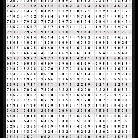
1
2
5
0
5
1
2
5
0
5
5
8
9
2
2
5
8
9
2
2
5
8
9
2
2
2
3
3
3
6
2
3
3
3
6
2
3
3
3
6
5
1
8
2
1
5
1
8
2
1
5
1
8
2
1
3
5
0
3
3
3
5
0
3
3
3
5
0
3
3
8
4
2
7
9
8
4
2
7
9
8
4
2
7
9
8
1
2
1
3
8
1
2
1
3
8
1
2
1
3
4
1
0
2
2
4
1
0
2
2
4
1
0
2
2
5
7
8
4
3
5
7
8
4
3
5
7
8
4
3
7
8
3
4
7
7
8
3
4
7
7
8
3
4
7
7
9
7
2
9
7
9
7
2
9
7
9
7
2
9
0
8
4
4
8
0
8
4
4
8
0
8
4
4
8
1
5
5
7
3
1
5
5
7
3
1
5
5
7
3
1
9
7
1
8
1
9
7
1
8
1
9
7
1
8
7
9
7
9
7
7
9
7
9
7
7
9
7
9
7
9
1
8
3
2
9
1
8
3
2
9
1
8
3
2
8
1
7
6
4
8
1
7
6
4
8
1
7
6
4
0
6
1
4
5
0
6
1
4
5
0
6
1
4
5
7
6
5
2
7
7
6
5
2
7
7
6
5
2
7
1
8
0
8
8
1
8
0
8
8
1
8
0
8
8
6
0
9
3
3
6
0
9
3
3
6
0
9
3
3
6
8
2
5
7
6
8
2
5
7
6
8
2
5
7
6
9
4
8
3
6
9
4
8
3
6
9
4
8
3
9
0
5
8
4
9
0
5
8
4
9
0
5
8
4
4
6
9
4
4
4
6
9
4
4
4
6
9
4
4
6
5
4
3
7
6
5
4
3
7
6
5
4
3
7
6
3
7
7
5
6
3
7
7
5
6
3
7
7
5
4
2
8
1
9
4
2
8
1
9
4
2
8
1
9
6
8
9
0
9
6
8
9
0
9
6
8
9
0
9
6
9
6
9
6
6
9
6
9
6
6
9
6
9
6
0
9
8
9
8
0
9
8
9
8
0
9
8
9
8
3
2
7
0
7
3
2
7
0
7
3
2
7
0
7
4
6
9
8
8
4
6
9
8
8
4
6
9
8
8
0
5
3
0
3
0
5
3
0
3
0
5
3
0
3
6
8
1
3
4
6
8
1
3
4
6
8
1
3
4
1
9
7
1
8
1
9
7
1
8
1
9
7
1
8
3
7
6
6
3
3
7
6
6
3
3
7
6
6
3
5
5
9
5
5
5
5
9
5
5
5
5
9
5
5
8
7
1
1
2
8
7
1
1
2
8
7
1
1
2
2
2
1
9
1
2
2
1
9
1
2
2
1
9
1
7
8
0
6
6
7
8
0
6
6
7
8
0
6
6
4
2
2
8
1
4
2
2
8
1
4
2
2
8
1
5
8
5
7
3
5
8
5
7
3
5
8
5
7
3
6
6
9
8
8
6
6
9
8
8
6
6
9
8
8
9
7
7
7
5
9
7
7
7
5
9
7
7
7
5
8
7
5
9
5
8
7
5
9
5
8
7
5
9
5
9
8
7
0
7
9
8
7
0
7
9
8
7
0
7
9
1
3
8
2
9
1
3
8
2
9
1
3
8
2
1
1
8
3
2
1
1
8
3
2
1
1
8
3
2
0
4
3
0
3
0
4
3
0
3
0
4
3
0
3
2
0
9
6
6
2
0
9
6
6
2
0
9
6
6
4
5
0
9
9
4
5
0
9
9
4
5
0
9
9
8
0
1
8
9
8
0
1
8
9
8
0
1
8
9
6
0
0
5
5
6
0
0
5
5
6
0
0
5
5
6
4
0
5
5
6
4
0
5
5
6
4
0
5
5
5
3
0
3
3
5
3
0
3
3
5
3
0
3
3
3
2
5
5
1
3
2
5
5
1
3
2
5
5
1
4
0
0
9
9
4
0
0
9
9
4
0
0
9
9
8
0
2
8
1
8
0
2
8
1
8
0
2
8
1
1
3
2
4
6
1
3
2
4
6
1
3
2
4
6
8
2
6
2
8
8
2
6
2
8
8
2
6
2
8
0
5
2
1
3
0
5
2
1
3
0
5
2
1
3
4
9
0
0
0
4
9
0
0
0
4
9
0
0
0
4
5
3
4
7