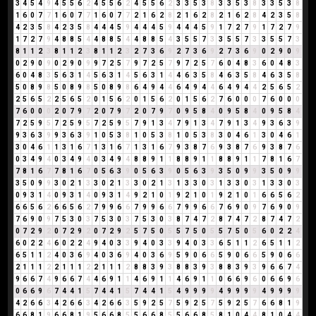
3
4
5
4
9
4
5
5
6
2
4
5
5
6
2
4
5
5
6
2
3
3
5
3
8
3
3
5
3
8
3
3
5
3
8
1
6
0
7
7
1
6
0
7
7
1
6
0
7
7
2
1
6
2
8
2
1
6
2
8
2
1
6
2
8
4
2
3
5
8
4
2
3
5
8
4
2
3
5
8
4
4
4
5
9
4
4
4
5
9
4
4
4
5
9
1
7
2
7
9
1
7
2
7
9
1
7
2
7
9
4
8
8
5
4
4
8
8
5
4
4
8
8
5
4
3
5
5
7
3
3
5
5
7
3
3
5
5
7
3
8
1
1
2
3
8
1
1
2
3
8
1
1
2
3
2
7
3
6
9
2
7
3
6
9
2
7
3
6
9
0
2
9
0
9
0
2
9
0
9
0
2
9
0
9
9
7
2
5
7
9
7
2
5
7
9
7
2
5
7
6
0
4
8
3
6
0
4
8
3
6
0
4
8
3
5
6
3
1
4
5
6
3
1
4
5
6
3
1
4
4
6
3
5
8
4
6
3
5
8
4
6
3
5
8
5
0
8
9
8
5
0
8
9
8
5
0
8
9
8
6
4
9
4
4
6
4
9
4
4
6
4
9
4
4
2
5
6
5
2
2
5
6
5
2
2
5
6
5
2
0
1
5
6
2
0
1
5
6
2
0
1
5
6
2
7
6
0
0
0
7
6
0
0
0
7
6
0
0
0
2
0
7
9
7
2
0
7
9
7
2
0
7
9
7
0
9
5
8
4
0
9
5
8
4
0
9
5
8
4
7
2
5
9
5
7
2
5
9
5
7
2
5
9
5
7
9
1
3
4
7
9
1
3
4
7
9
1
3
4
9
3
6
3
9
9
3
6
3
9
9
3
6
3
9
1
0
5
3
8
1
0
5
3
8
1
0
5
3
8
3
0
4
6
1
3
0
4
6
1
3
0
4
6
1
1
3
1
6
7
1
3
1
6
7
1
3
1
6
7
9
3
8
7
6
9
3
8
7
6
9
3
8
7
6
0
3
4
9
4
0
3
4
9
4
0
3
4
9
4
8
8
9
1
1
8
8
9
1
1
8
8
9
1
1
7
8
1
6
7
7
8
1
6
7
7
8
1
6
7
0
5
6
3
9
0
5
6
3
9
0
5
6
3
9
3
5
0
9
9
3
5
0
9
9
3
5
0
9
9
3
0
2
1
3
3
0
2
1
3
3
0
2
1
3
1
3
3
0
3
1
3
3
0
3
1
3
3
0
3
0
9
3
1
4
0
9
3
1
4
0
9
3
1
4
9
2
1
0
1
9
2
1
0
1
9
2
1
0
1
6
6
5
6
2
6
6
5
6
2
6
6
5
6
2
7
9
9
6
6
7
9
9
6
6
7
9
9
6
6
7
6
9
0
9
7
6
9
0
9
7
6
9
0
9
7
5
3
0
3
7
5
3
0
3
7
5
3
0
3
8
7
4
7
2
8
7
4
7
2
8
7
4
7
2
0
7
2
9
2
0
7
2
9
2
0
7
2
9
2
5
7
5
0
5
5
7
5
0
5
5
7
5
0
5
6
0
2
2
4
6
0
2
2
4
6
0
2
2
4
9
4
0
3
3
9
4
0
3
3
9
4
0
3
3
6
5
1
1
2
6
5
1
1
2
6
5
1
1
2
4
0
3
6
9
4
0
3
6
9
4
0
3
6
9
5
9
0
6
6
5
9
0
6
6
5
9
0
6
6
2
1
1
1
2
2
1
1
1
2
2
1
1
1
2
8
8
3
9
3
8
8
3
9
3
8
8
3
9
3
9
6
6
7
4
9
6
6
7
4
9
6
6
7
4
4
6
9
1
1
4
6
9
1
1
4
6
9
1
1
0
6
6
9
6
0
6
6
9
6
0
6
6
9
6
7
4
4
1
5
7
4
4
1
5
7
4
4
1
5
4
9
9
9
9
4
9
9
9
9
4
9
9
9
9
4
2
6
6
3
4
2
6
6
3
4
2
6
6
3
5
9
2
5
7
5
9
2
5
7
5
9
2
5
7
6
6
8
1
9
6
6
8
1
9
6
6
8
1
9
5
6
6
8
5
5
6
6
8
5
5
6
6
8
5
8
1
0
4
4
8
1
0
4
4