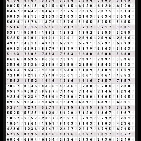
4
1
6
4
1
4
1
6
4
1
5
3
5
4
9
5
3
5
4
9
5
3
5
4
9
0
8
0
5
5
0
8
0
5
5
0
8
0
5
5
6
4
1
5
6
6
4
1
5
6
6
4
1
5
6
6
9
2
0
2
6
9
2
0
2
6
9
2
0
2
8
4
4
7
2
8
4
4
7
2
8
4
4
7
2
7
8
7
5
3
7
8
7
5
3
7
8
7
5
3
0
8
1
3
4
0
8
1
3
4
0
8
1
3
4
2
1
0
3
3
2
1
0
3
3
2
1
0
3
3
5
6
3
4
7
5
6
3
4
7
5
6
3
4
7
1
3
7
6
4
1
3
7
6
4
1
3
7
6
4
5
4
5
5
1
5
4
5
5
1
5
4
5
5
1
1
5
1
6
7
1
5
1
6
7
1
5
1
6
7
5
2
1
7
8
5
2
1
7
8
5
2
1
7
8
5
3
8
1
9
5
3
8
1
9
5
3
8
1
9
1
8
8
2
1
1
8
8
2
1
1
8
8
2
1
5
2
5
5
1
5
2
5
5
1
5
2
5
5
1
0
9
0
1
1
0
9
0
1
1
0
9
0
1
1
2
5
9
6
6
2
5
9
6
6
2
5
9
6
6
4
9
1
1
2
4
9
1
1
2
4
9
1
1
2
6
7
9
1
1
6
7
9
1
1
6
7
9
1
1
6
9
9
3
3
6
9
9
3
3
6
9
9
3
3
8
8
7
9
7
8
8
7
9
7
8
8
7
9
7
5
1
6
3
9
5
1
6
3
9
5
1
6
3
9
7
8
8
3
2
7
8
8
3
2
7
8
8
3
2
5
6
8
8
7
5
6
8
8
7
5
6
8
8
7
8
6
3
6
9
8
6
3
6
9
8
6
3
6
9
7
3
9
1
1
7
3
9
1
1
7
3
9
1
1
3
5
3
6
9
3
5
3
6
9
3
5
3
6
9
2
1
5
8
4
2
1
5
8
4
2
1
5
8
4
8
5
4
3
7
8
5
4
3
7
8
5
4
3
7
9
6
3
0
3
9
6
3
0
3
9
6
3
0
3
8
1
0
9
9
8
1
0
9
9
8
1
0
9
9
7
2
1
8
9
7
2
1
8
9
7
2
1
8
9
3
0
6
1
7
3
0
6
1
7
3
0
6
1
7
1
5
5
2
7
1
5
5
2
7
1
5
5
2
7
1
9
1
6
7
1
9
1
6
7
1
9
1
6
7
7
8
5
7
3
7
8
5
7
3
7
8
5
7
3
8
3
3
6
9
8
3
3
6
9
8
3
3
6
9
5
2
8
8
7
5
2
8
8
7
5
2
8
8
7
9
5
8
7
6
9
5
8
7
6
9
5
8
7
6
7
1
4
6
1
7
1
4
6
1
7
1
4
6
1
9
2
3
4
7
9
2
3
4
7
9
2
3
4
7
7
9
8
0
8
7
9
8
0
8
7
9
8
0
8
8
9
0
5
5
8
9
0
5
5
8
9
0
5
5
9
8
4
9
4
9
8
4
9
4
9
8
4
9
4
4
3
9
1
1
4
3
9
1
1
4
3
9
1
1
5
2
7
1
8
5
2
7
1
8
5
2
7
1
8
9
5
1
5
6
9
5
1
5
6
9
5
1
5
6
5
5
2
5
7
5
5
2
5
7
5
5
2
5
7
8
1
2
0
2
8
1
2
0
2
8
1
2
0
2
1
8
6
7
4
1
8
6
7
4
1
8
6
7
4
2
0
5
7
3
2
0
5
7
3
2
0
5
7
3
5
2
9
2
2
5
2
9
2
2
5
2
9
2
2
1
8
6
1
7
1
8
6
1
7
1
8
6
1
7
9
1
0
3
3
9
1
0
3
3
9
1
0
3
3
4
2
3
6
9
4
2
3
6
9
4
2
3
6
9
2
4
4
7
2
2
4
4
7
2
2
4
4
7
2
6
7
9
5
5
6
7
9
5
5
6
7
9
5
5
8
1
9
6
6
8
1
9
6
6
8
1
9
6
6
9
0
2
7
9
9
0
2
7
9
9
0
2
7
9
6
8
0
4
4
6
8
0
4
4
6
8
0
4
4
3
9
3
6
9
3
9
3
6
9
3
9
3
6
9
0
2
4
0
4