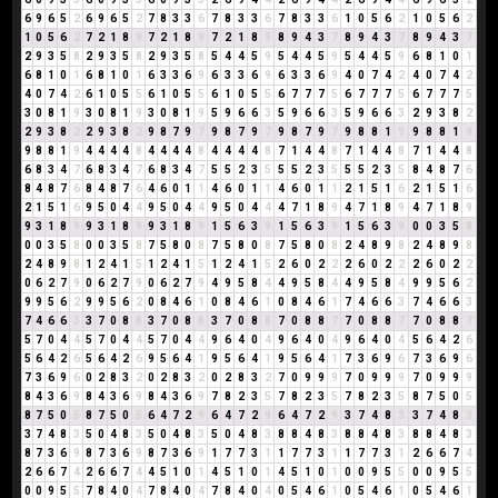
6
9
6
5
2
6
9
6
5
2
7
8
3
3
6
7
8
3
3
6
7
8
3
3
6
1
0
5
6
2
1
0
5
6
2
1
0
5
6
2
7
2
1
8
9
7
2
1
8
9
7
2
1
8
9
8
9
4
3
7
8
9
4
3
7
8
9
4
3
7
2
9
3
5
8
2
9
3
5
8
2
9
3
5
8
5
4
4
5
9
5
4
4
5
9
5
4
4
5
9
6
8
1
0
1
6
8
1
0
1
6
8
1
0
1
6
3
3
6
9
6
3
3
6
9
6
3
3
6
9
4
0
7
4
2
4
0
7
4
2
4
0
7
4
2
6
1
0
5
5
6
1
0
5
5
6
1
0
5
5
6
7
7
7
5
6
7
7
7
5
6
7
7
7
5
3
0
8
1
9
3
0
8
1
9
3
0
8
1
9
5
9
6
6
3
5
9
6
6
3
5
9
6
6
3
2
9
3
8
2
2
9
3
8
2
2
9
3
8
2
9
8
7
9
7
9
8
7
9
7
9
8
7
9
7
9
8
8
1
9
9
8
8
1
9
9
8
8
1
9
4
4
4
4
8
4
4
4
4
8
4
4
4
4
8
7
1
4
4
8
7
1
4
4
8
7
1
4
4
8
6
8
3
4
7
6
8
3
4
7
6
8
3
4
7
5
5
2
3
5
5
5
2
3
5
5
5
2
3
5
8
4
8
7
6
8
4
8
7
6
8
4
8
7
6
4
6
0
1
1
4
6
0
1
1
4
6
0
1
1
2
1
5
1
6
2
1
5
1
6
2
1
5
1
6
9
5
0
4
4
9
5
0
4
4
9
5
0
4
4
4
7
1
8
9
4
7
1
8
9
4
7
1
8
9
9
3
1
8
9
9
3
1
8
9
9
3
1
8
9
1
5
6
3
9
1
5
6
3
9
1
5
6
3
9
0
0
3
5
8
0
0
3
5
8
0
0
3
5
8
7
5
8
0
8
7
5
8
0
8
7
5
8
0
8
2
4
8
9
8
2
4
8
9
8
2
4
8
9
8
1
2
4
1
5
1
2
4
1
5
1
2
4
1
5
2
6
0
2
2
2
6
0
2
2
2
6
0
2
2
0
6
2
7
9
0
6
2
7
9
0
6
2
7
9
4
9
5
8
4
4
9
5
8
4
4
9
5
8
4
9
9
5
6
2
9
9
5
6
2
9
9
5
6
2
0
8
4
6
1
0
8
4
6
1
0
8
4
6
1
7
4
6
6
3
7
4
6
6
3
7
4
6
6
3
3
7
0
8
8
3
7
0
8
8
3
7
0
8
8
7
0
8
8
7
7
0
8
8
7
7
0
8
8
7
5
7
0
4
4
5
7
0
4
4
5
7
0
4
4
9
6
4
0
4
9
6
4
0
4
9
6
4
0
4
5
6
4
2
6
5
6
4
2
6
5
6
4
2
6
9
5
6
4
1
9
5
6
4
1
9
5
6
4
1
7
3
6
9
6
7
3
6
9
6
7
3
6
9
6
0
2
8
3
2
0
2
8
3
2
0
2
8
3
2
7
0
9
9
9
7
0
9
9
9
7
0
9
9
9
8
4
3
6
9
8
4
3
6
9
8
4
3
6
9
7
8
2
3
5
7
8
2
3
5
7
8
2
3
5
8
7
5
0
5
8
7
5
0
5
8
7
5
0
5
6
4
7
2
9
6
4
7
2
9
6
4
7
2
9
3
7
4
8
3
3
7
4
8
3
3
7
4
8
3
5
0
4
8
3
5
0
4
8
3
5
0
4
8
3
8
8
4
8
3
8
8
4
8
3
8
8
4
8
3
8
7
3
6
9
8
7
3
6
9
8
7
3
6
9
1
7
7
3
1
1
7
7
3
1
1
7
7
3
1
2
6
6
7
4
2
6
6
7
4
2
6
6
7
4
4
5
1
0
1
4
5
1
0
1
4
5
1
0
1
0
0
9
5
5
0
0
9
5
5
0
0
9
5
5
7
8
4
0
4
7
8
4
0
4
7
8
4
0
4
0
5
4
6
1
0
5
4
6
1
0
5
4
6
1