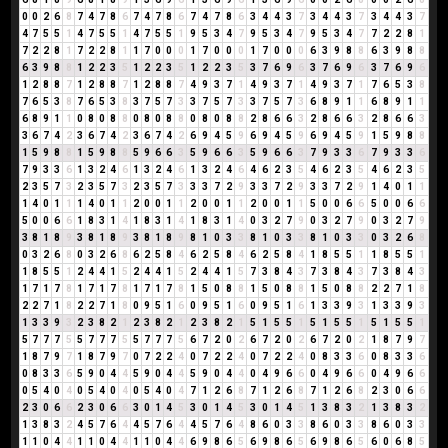
0
0
2
6
8
7
4
7
8
6
7
4
7
8
6
7
4
7
8
6
3
4
4
3
7
3
4
4
3
7
3
4
4
3
7
4
7
5
5
1
4
7
5
5
1
4
7
5
5
1
9
5
3
4
7
9
5
3
4
7
9
5
3
4
7
7
2
2
8
1
7
2
2
8
1
7
2
2
8
1
1
7
0
0
0
1
7
0
0
0
1
7
0
0
0
6
3
9
8
8
6
3
9
8
8
6
3
9
8
8
1
2
2
3
5
1
2
2
3
5
1
2
2
3
5
3
7
6
9
6
3
7
6
9
6
3
7
6
9
6
1
2
8
8
7
1
2
8
8
7
1
2
8
8
7
4
9
3
7
1
4
9
3
7
1
4
9
3
7
1
7
6
5
3
8
7
6
5
3
8
7
6
5
3
8
3
7
5
7
3
3
7
5
7
3
3
7
5
7
3
6
8
9
1
1
6
8
9
1
1
6
8
9
1
1
0
8
0
8
8
0
8
0
8
8
0
8
0
8
8
2
8
6
6
3
2
8
6
6
3
2
8
6
6
3
3
6
7
4
2
3
6
7
4
2
3
6
7
4
2
6
9
4
5
9
6
9
4
5
9
6
9
4
5
9
1
5
9
8
8
1
5
9
8
8
1
5
9
8
8
5
9
6
6
3
5
9
6
6
3
5
9
6
6
3
7
9
3
3
6
7
9
3
3
6
7
9
3
3
6
1
3
2
4
6
1
3
2
4
6
1
3
2
4
6
4
6
2
3
5
4
6
2
3
5
4
6
2
3
5
2
3
5
7
3
2
3
5
7
3
2
3
5
7
3
3
3
7
2
9
3
3
7
2
9
3
3
7
2
9
1
4
0
1
1
1
4
0
1
1
1
4
0
1
1
2
0
0
1
1
2
0
0
1
1
2
0
0
1
1
5
0
0
6
6
5
0
0
6
6
5
0
0
6
6
1
8
3
1
4
1
8
3
1
4
1
8
3
1
4
0
3
2
7
9
0
3
2
7
9
0
3
2
7
9
3
8
1
8
9
3
8
1
8
9
3
8
1
8
9
8
1
0
3
3
8
1
0
3
3
8
1
0
3
3
0
3
2
6
8
0
3
2
6
8
0
3
2
6
8
6
2
5
8
4
6
2
5
8
4
6
2
5
8
4
1
8
5
5
1
1
8
5
5
1
1
8
5
5
1
2
4
4
1
5
2
4
4
1
5
2
4
4
1
5
7
3
8
4
3
7
3
8
4
3
7
3
8
4
3
1
7
1
7
8
1
7
1
7
8
1
7
1
7
8
1
5
0
8
8
1
5
0
8
8
1
5
0
8
8
2
2
7
1
8
2
2
7
1
8
2
2
7
1
8
0
9
5
1
6
0
9
5
1
6
0
9
5
1
6
1
3
3
9
3
1
3
3
9
3
1
3
3
9
3
2
3
8
2
1
2
3
8
2
1
2
3
8
2
1
5
1
5
5
1
5
1
5
5
1
5
1
5
5
1
5
7
7
7
5
5
7
7
7
5
5
7
7
7
5
6
7
2
0
2
6
7
2
0
2
6
7
2
0
2
1
8
7
9
7
1
8
7
9
7
1
8
7
9
7
0
7
2
2
4
0
7
2
2
4
0
7
2
2
4
0
8
3
3
6
0
8
3
3
6
0
8
3
3
6
5
9
0
4
4
5
9
0
4
4
5
9
0
4
4
0
4
9
6
6
0
4
9
6
6
0
4
9
6
6
0
5
4
0
4
0
5
4
0
4
0
5
4
0
4
7
1
2
6
8
7
1
2
6
8
7
1
2
6
8
2
3
0
6
6
2
3
0
6
6
2
3
0
6
6
3
0
1
4
5
3
0
1
4
5
3
0
1
4
5
1
3
8
3
2
1
3
8
3
2
1
3
8
3
2
4
5
7
6
4
4
5
7
6
4
4
5
7
6
4
8
6
0
3
3
8
6
0
3
3
8
6
0
3
3
1
1
0
4
4
1
1
0
4
4
1
1
0
4
4
6
9
8
6
5
6
9
8
6
5
6
9
8
6
5
6
0
6
8
5