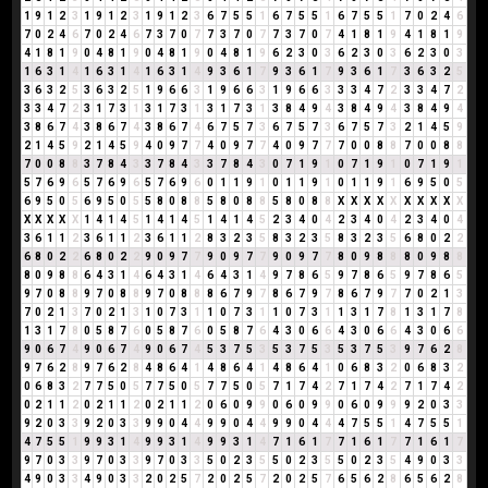
1
9
1
2
3
1
9
1
2
3
1
9
1
2
3
6
7
5
5
1
6
7
5
5
1
6
7
5
5
1
7
0
2
4
6
7
0
2
4
6
7
0
2
4
6
7
3
7
0
7
7
3
7
0
7
7
3
7
0
7
4
1
8
1
9
4
1
8
1
9
4
1
8
1
9
0
4
8
1
9
0
4
8
1
9
0
4
8
1
9
6
2
3
0
3
6
2
3
0
3
6
2
3
0
3
1
6
3
1
4
1
6
3
1
4
1
6
3
1
4
9
3
6
1
7
9
3
6
1
7
9
3
6
1
7
3
6
3
2
5
3
6
3
2
5
3
6
3
2
5
1
9
6
6
3
1
9
6
6
3
1
9
6
6
3
3
3
4
7
2
3
3
4
7
2
3
3
4
7
2
3
1
7
3
1
3
1
7
3
1
3
1
7
3
1
3
8
4
9
4
3
8
4
9
4
3
8
4
9
4
3
8
6
7
4
3
8
6
7
4
3
8
6
7
4
6
7
5
7
3
6
7
5
7
3
6
7
5
7
3
2
1
4
5
9
2
1
4
5
9
2
1
4
5
9
4
0
9
7
7
4
0
9
7
7
4
0
9
7
7
7
0
0
8
8
7
0
0
8
8
7
0
0
8
8
3
7
8
4
3
3
7
8
4
3
3
7
8
4
3
0
7
1
9
1
0
7
1
9
1
0
7
1
9
1
5
7
6
9
6
5
7
6
9
6
5
7
6
9
6
0
1
1
9
1
0
1
1
9
1
0
1
1
9
1
6
9
5
0
5
6
9
5
0
5
6
9
5
0
5
5
8
0
8
8
5
8
0
8
8
5
8
0
8
8
X
X
X
X
X
X
X
X
X
X
X
X
X
X
X
1
4
1
4
5
1
4
1
4
5
1
4
1
4
5
2
3
4
0
4
2
3
4
0
4
2
3
4
0
4
3
6
1
1
2
3
6
1
1
2
3
6
1
1
2
8
3
2
3
5
8
3
2
3
5
8
3
2
3
5
6
8
0
2
2
6
8
0
2
2
6
8
0
2
2
9
0
9
7
7
9
0
9
7
7
9
0
9
7
7
8
0
9
8
8
8
0
9
8
8
8
0
9
8
8
6
4
3
1
4
6
4
3
1
4
6
4
3
1
4
9
7
8
6
5
9
7
8
6
5
9
7
8
6
5
9
7
0
8
8
9
7
0
8
8
9
7
0
8
8
8
6
7
9
7
8
6
7
9
7
8
6
7
9
7
7
0
2
1
3
7
0
2
1
3
7
0
2
1
3
1
0
7
3
1
1
0
7
3
1
1
0
7
3
1
1
3
1
7
8
1
3
1
7
8
1
3
1
7
8
0
5
8
7
6
0
5
8
7
6
0
5
8
7
6
4
3
0
6
6
4
3
0
6
6
4
3
0
6
6
9
0
6
7
4
9
0
6
7
4
9
0
6
7
4
5
3
7
5
3
5
3
7
5
3
5
3
7
5
3
9
7
6
2
8
9
7
6
2
8
9
7
6
2
8
4
8
6
4
1
4
8
6
4
1
4
8
6
4
1
0
6
8
3
2
0
6
8
3
2
0
6
8
3
2
7
7
5
0
5
7
7
5
0
5
7
7
5
0
5
7
1
7
4
2
7
1
7
4
2
7
1
7
4
2
0
2
1
1
2
0
2
1
1
2
0
2
1
1
2
0
6
0
9
9
0
6
0
9
9
0
6
0
9
9
9
2
0
3
3
9
2
0
3
3
9
2
0
3
3
9
9
0
4
4
9
9
0
4
4
9
9
0
4
4
4
7
5
5
1
4
7
5
5
1
4
7
5
5
1
9
9
3
1
4
9
9
3
1
4
9
9
3
1
4
7
1
6
1
7
7
1
6
1
7
7
1
6
1
7
9
7
0
3
3
9
7
0
3
3
9
7
0
3
3
5
0
2
3
5
5
0
2
3
5
5
0
2
3
5
4
9
0
3
3
4
9
0
3
3
4
9
0
3
3
2
0
2
5
7
2
0
2
5
7
2
0
2
5
7
6
5
6
2
8
6
5
6
2
8