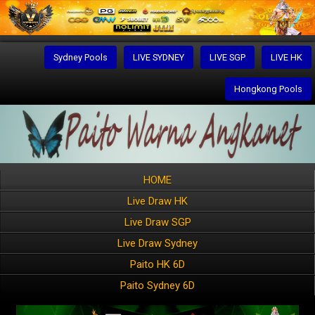
Sydney Pools
LIVE SYDNEY
LIVE SGP
LIVE HK
Hongkong Pools
HOME
Live Draw HK
Live Draw SGP
Live Draw Sydney
Paito HK 6D
Paito Sydney 6D