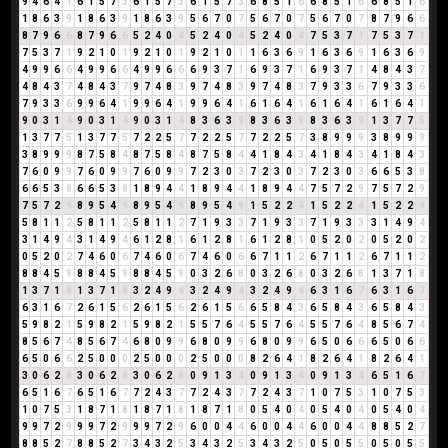
9
4
6
4
1
6
1
5
7
3
6
1
5
7
3
6
1
5
7
3
6
8
5
1
6
6
8
5
1
6
6
8
5
1
6
1
8
6
3
9
1
8
6
3
9
1
8
6
3
9
5
6
7
0
7
5
6
7
0
7
5
6
7
0
7
8
7
9
6
6
8
7
9
6
6
8
7
9
6
6
5
2
4
0
4
5
2
4
0
4
5
2
4
0
4
7
5
3
7
1
7
5
3
7
1
7
5
3
7
1
9
2
1
0
1
9
2
1
0
1
9
2
1
0
1
1
6
3
6
9
1
6
3
6
9
1
6
3
6
9
4
9
9
6
6
4
9
9
6
6
4
9
9
6
6
6
9
3
7
1
6
9
3
7
1
6
9
3
7
1
4
8
4
3
7
4
8
4
3
7
4
8
4
3
7
9
7
4
8
3
9
7
4
8
3
9
7
4
8
3
7
9
3
3
6
7
9
3
3
6
7
9
3
3
6
9
9
6
4
1
9
9
6
4
1
9
9
6
4
1
6
1
6
4
1
6
1
6
4
1
6
1
6
4
1
9
0
3
1
4
9
0
3
1
4
9
0
3
1
4
8
3
6
3
9
8
3
6
3
9
8
3
6
3
9
1
3
7
7
5
1
3
7
7
5
1
3
7
7
5
7
2
2
5
7
7
2
2
5
7
7
2
2
5
7
3
8
9
9
9
3
8
9
9
9
3
8
9
9
9
8
7
5
8
4
8
7
5
8
4
8
7
5
8
4
4
1
8
4
3
4
1
8
4
3
4
1
8
4
3
7
6
0
9
9
7
6
0
9
9
7
6
0
9
9
7
2
3
0
3
7
2
3
0
3
7
2
3
0
3
6
6
5
3
8
6
6
5
3
8
6
6
5
3
8
1
8
9
4
4
1
8
9
4
4
1
8
9
4
4
7
5
7
2
9
7
5
7
2
9
7
5
7
2
9
8
9
5
4
9
8
9
5
4
9
8
9
5
4
9
1
5
2
2
4
1
5
2
2
4
1
5
2
2
4
5
8
1
1
2
5
8
1
1
2
5
8
1
1
2
7
1
9
3
3
7
1
9
3
3
7
1
9
3
3
3
1
4
9
4
3
1
4
9
4
3
1
4
9
4
6
1
2
8
1
6
1
2
8
1
6
1
2
8
1
0
5
2
0
2
0
5
2
0
2
0
5
2
0
2
7
4
6
0
6
7
4
6
0
6
7
4
6
0
6
6
7
1
1
2
6
7
1
1
2
6
7
1
1
2
8
8
4
5
9
8
8
4
5
9
8
8
4
5
9
0
3
2
6
8
0
3
2
6
8
0
3
2
6
8
1
3
7
1
8
1
3
7
1
8
1
3
7
1
8
3
2
4
9
4
3
2
4
9
4
3
2
4
9
4
6
3
1
6
7
6
3
1
6
7
6
3
1
6
7
2
6
1
5
6
2
6
1
5
6
2
6
1
5
6
6
5
8
4
3
6
5
8
4
3
6
5
8
4
3
5
9
8
2
1
5
9
8
2
1
5
9
8
2
1
5
5
7
6
4
5
5
7
6
4
5
5
7
6
4
8
5
6
7
4
8
5
6
7
4
8
5
6
7
4
6
8
0
9
9
6
8
0
9
9
6
8
0
9
9
6
5
0
6
6
6
5
0
6
6
6
5
0
6
6
2
5
0
0
0
2
5
0
0
0
2
5
0
0
0
8
2
6
4
1
8
2
6
4
1
8
2
6
4
1
3
0
6
2
8
3
0
6
2
8
3
0
6
2
8
0
9
1
3
4
0
9
1
3
4
0
9
1
3
4
6
5
1
6
7
6
5
1
6
7
6
5
1
6
7
7
2
4
3
7
7
2
4
3
7
7
2
4
3
7
1
0
7
5
3
1
0
7
5
3
1
0
7
5
3
1
8
7
1
8
1
8
7
1
8
1
8
7
1
8
0
5
4
0
4
0
5
4
0
4
0
5
4
0
4
9
9
7
2
9
9
9
7
2
9
9
9
7
2
9
6
0
0
4
4
6
0
0
4
4
6
0
0
4
4
8
8
5
2
7
8
8
5
2
7
8
8
5
2
7
3
4
3
2
5
3
4
3
2
5
3
4
3
2
5
0
5
0
5
5
0
5
0
5
5