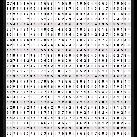
2
7
4
1
5
1
6
5
8
4
1
6
5
8
4
1
6
5
8
4
4
0
6
0
6
4
0
6
0
6
4
0
6
0
6
8
8
5
9
5
8
8
5
9
5
8
8
5
9
5
0
1
1
7
8
0
1
1
7
8
0
1
1
7
8
9
3
9
6
6
9
3
9
6
6
9
3
9
6
6
5
4
5
3
8
5
4
5
3
8
5
4
5
3
8
9
1
6
9
6
9
1
6
9
6
9
1
6
9
6
6
2
2
9
2
6
2
2
9
2
6
2
2
9
2
7
4
7
8
6
7
4
7
8
6
7
4
7
8
6
0
6
4
9
4
0
6
4
9
4
0
6
4
9
4
4
9
3
6
9
4
9
3
6
9
4
9
3
6
9
5
5
7
5
3
5
5
7
5
3
5
5
7
5
3
4
8
0
2
2
4
8
0
2
2
4
8
0
2
2
8
0
1
8
9
8
0
1
8
9
8
0
1
8
9
5
1
9
6
6
5
1
9
6
6
5
1
9
6
6
2
8
2
7
9
2
8
2
7
9
2
8
2
7
9
7
6
0
5
5
7
6
0
5
5
7
6
0
5
5
7
6
7
7
5
7
6
7
7
5
7
6
7
7
5
4
2
1
3
4
4
2
1
3
4
4
2
1
3
4
6
4
7
4
2
6
4
7
4
2
6
4
7
4
2
1
0
2
6
8
1
0
2
6
8
1
0
2
6
8
6
5
1
6
7
6
5
1
6
7
6
5
1
6
7
7
4
6
9
6
7
4
6
9
6
7
4
6
9
6
1
1
8
9
8
1
1
8
9
8
1
1
8
9
8
0
9
6
0
6
0
9
6
0
6
0
9
6
0
6
6
2
7
8
6
6
2
7
8
6
6
2
7
8
6
0
6
2
8
1
0
6
2
8
1
0
6
2
8
1
0
9
8
3
2
0
9
8
3
2
0
9
8
3
2
9
9
8
2
1
9
9
8
2
1
9
9
8
2
1
1
0
3
3
6
1
0
3
3
6
1
0
3
3
6
7
1
2
7
9
7
1
2
7
9
7
1
2
7
9
0
5
2
1
3
0
5
2
1
3
0
5
2
1
3
9
9
3
6
9
9
9
3
6
9
9
9
3
6
9
3
7
3
6
9
3
7
3
6
9
3
7
3
6
9
4
6
9
8
8
4
6
9
8
8
4
6
9
8
8
7
8
5
6
2
7
8
5
6
2
7
8
5
6
2
8
0
8
4
3
8
0
8
4
3
8
0
8
4
3
6
0
9
6
6
6
0
9
6
6
6
0
9
6
6
0
4
8
0
8
0
4
8
0
8
0
4
8
0
8
4
9
9
7
7
4
9
9
7
7
4
9
9
7
7
0
7
4
8
3
0
7
4
8
3
0
7
4
8
3
4
0
3
0
3
4
0
3
0
3
4
0
3
0
3
2
7
1
5
6
2
7
1
5
6
2
7
1
5
6
3
2
3
1
4
3
2
3
1
4
3
2
3
1
4
0
7
8
4
3
0
7
8
4
3
0
7
8
4
3
7
2
8
0
8
7
2
8
0
8
7
2
8
0
8
5
2
8
1
9
5
2
8
1
9
5
2
8
1
9
9
4
7
2
9
9
4
7
2
9
9
4
7
2
9
9
1
5
3
8
9
1
5
3
8
9
1
5
3
8
3
7
4
8
3
3
7
4
8
3
3
7
4
8
3
3
9
2
4
6
3
9
2
4
6
3
9
2
4
6
3
4
2
4
6
3
4
2
4
6
3
4
2
4
6
4
9
4
7
2
4
9
4
7
2
4
9
4
7
2
9
0
1
0
1
9
0
1
0
1
9
0
1
0
1
4
6
2
1
3
4
6
2
1
3
4
6
2
1
3
8
8
2
2
4
8
8
2
2
4
8
8
2
2
4
5
2
8
9
8
5
2
8
9
8
5
2
8
9
8
5
8
2
3
5
5
8
2
3
5
5
8
2
3
5
3
3
7
8
6
3
3
7
8
6
3
3
7
8
6
7
6
8
0
8
7
6
8
0
8
7
6
8
0
8
8
9
8
6
5