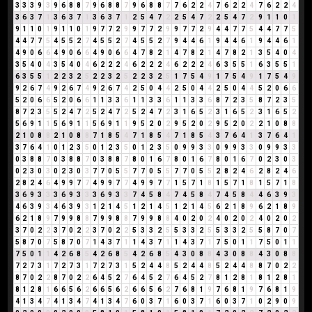
3
3
3
9
3
9
6
8
8
7
9
6
8
8
7
9
6
8
8
7
7
6
2
2
4
7
6
2
2
4
7
6
2
2
4
3
6
3
7
1
3
6
3
7
1
3
6
3
7
1
2
5
4
7
2
2
5
4
7
2
2
5
4
7
2
9
1
1
0
1
9
1
1
0
1
9
1
1
0
1
9
7
7
2
9
9
7
7
2
9
9
7
7
2
9
4
4
7
7
5
4
4
7
7
5
4
4
7
7
5
4
5
5
2
7
4
5
5
2
7
4
5
5
2
7
9
4
4
6
1
9
4
4
6
1
9
4
4
6
1
4
9
0
6
6
4
9
0
6
6
4
9
0
6
6
4
7
8
2
1
4
7
8
2
1
4
7
8
2
1
3
5
4
0
4
3
5
4
0
4
3
5
4
0
4
6
2
2
2
4
6
2
2
2
4
6
2
2
2
4
6
3
5
5
1
6
3
5
5
1
6
3
5
5
1
2
2
3
2
5
2
2
3
2
5
2
2
3
2
5
1
7
5
4
9
1
7
5
4
9
1
7
5
4
9
9
2
6
7
4
9
2
6
7
4
9
2
6
7
4
2
5
0
4
4
2
5
0
4
4
2
5
0
4
4
5
2
0
6
6
5
2
0
6
6
5
2
0
6
6
1
1
3
3
6
1
1
3
3
6
1
1
3
3
6
8
7
2
3
5
8
7
2
3
5
8
7
2
3
5
5
2
4
7
2
5
2
4
7
2
5
2
4
7
2
3
1
6
5
2
3
1
6
5
2
3
1
6
5
2
5
6
9
1
1
5
6
9
1
1
5
6
9
1
1
9
5
2
0
2
9
5
2
0
2
9
5
2
0
2
2
1
0
8
8
2
1
0
8
8
2
1
0
8
8
7
1
8
5
4
7
1
8
5
4
7
1
8
5
4
3
7
6
4
1
3
7
6
4
1
3
7
6
4
1
0
1
2
3
5
0
1
2
3
5
0
1
2
3
5
0
9
9
3
3
0
9
9
3
3
0
9
9
3
3
0
3
8
8
7
0
3
8
8
7
0
3
8
8
7
8
0
1
6
7
8
0
1
6
7
8
0
1
6
7
0
2
3
0
3
0
2
3
0
3
0
2
3
0
3
7
7
0
5
5
7
7
0
5
5
7
7
0
5
5
2
8
2
4
6
2
8
2
4
6
2
8
2
4
6
4
9
9
7
7
4
9
9
7
7
4
9
9
7
7
1
5
7
1
8
1
5
7
1
8
1
5
7
1
8
3
6
9
3
3
3
6
9
3
3
3
6
9
3
3
7
4
5
8
4
7
4
5
8
4
7
4
5
8
4
4
6
3
9
3
4
6
3
9
3
4
6
3
9
3
1
2
1
4
5
1
2
1
4
5
1
2
1
4
5
6
2
1
8
9
6
2
1
8
9
6
2
1
8
9
7
9
9
8
8
7
9
9
8
8
7
9
9
8
8
4
0
2
0
2
4
0
2
0
2
4
0
2
0
2
3
7
0
2
2
3
7
0
2
2
3
7
0
2
2
5
3
3
2
5
5
3
3
2
5
5
3
3
2
5
5
8
7
0
7
5
8
7
0
7
5
8
7
0
7
1
4
3
7
1
1
4
3
7
1
1
4
3
7
1
7
5
0
1
1
7
5
0
1
1
7
5
0
1
1
4
2
6
8
5
4
2
6
8
5
4
2
6
8
5
4
3
0
8
8
4
3
0
8
8
4
3
0
8
8
7
2
7
3
1
7
2
7
3
1
7
2
7
3
1
5
2
4
4
8
5
2
4
4
8
5
2
4
4
8
8
7
0
2
2
8
7
0
2
2
8
7
0
2
2
6
4
5
2
7
6
4
5
2
7
6
4
5
2
7
8
1
2
8
1
8
1
2
8
1
8
1
2
8
1
6
6
5
6
2
6
6
5
6
2
6
6
5
6
2
7
6
8
1
9
7
6
8
1
9
7
6
8
1
9
4
1
3
4
7
4
1
3
4
7
4
1
3
4
7
6
0
3
7
1
6
0
3
7
1
6
0
3
7
1
0
2
9
0
9