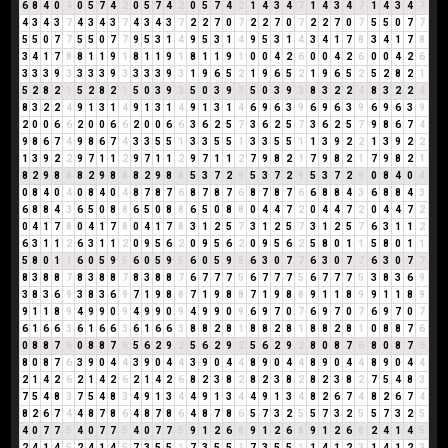
6
8
4
0
4
0
5
7
4
2
0
5
7
4
2
0
5
7
4
2
1
4
3
4
7
1
4
3
4
7
1
4
3
4
7
4
3
4
3
7
4
3
4
3
7
4
3
4
3
7
2
2
7
0
7
2
2
7
0
7
2
2
7
0
7
5
5
0
7
7
5
5
0
7
7
5
5
0
7
7
9
5
3
1
4
9
5
3
1
4
9
5
3
1
4
3
4
1
7
8
3
4
1
7
8
3
4
1
7
8
8
1
1
9
1
8
1
1
9
1
8
1
1
9
1
0
0
4
2
6
0
0
4
2
6
0
0
4
2
6
3
3
3
9
3
3
3
3
9
3
3
3
3
9
3
1
9
6
5
2
1
9
6
5
2
1
9
6
5
2
5
2
8
2
1
5
2
8
2
1
5
2
8
2
1
5
0
3
9
3
5
0
3
9
3
5
0
3
9
3
8
3
2
2
4
8
3
2
2
4
8
3
2
2
4
9
1
3
1
4
9
1
3
1
4
9
1
3
1
4
6
9
6
3
9
6
9
6
3
9
6
9
6
3
9
2
0
0
6
6
2
0
0
6
6
2
0
0
6
6
3
6
2
5
7
3
6
2
5
7
3
6
2
5
7
9
8
6
7
4
9
8
6
7
4
9
8
6
7
4
3
3
5
5
1
3
3
5
5
1
3
3
5
5
1
1
3
9
2
2
1
3
9
2
2
1
3
9
2
2
9
7
1
1
2
9
7
1
1
2
9
7
1
1
2
7
9
8
2
1
7
9
8
2
1
7
9
8
2
1
8
2
9
8
8
8
2
9
8
8
8
2
9
8
8
5
3
7
2
9
5
3
7
2
9
5
3
7
2
9
0
8
4
0
4
0
8
4
0
4
0
8
4
0
4
8
7
8
7
6
8
7
8
7
6
8
7
8
7
6
6
8
8
4
3
6
8
8
4
3
6
8
8
4
3
6
5
0
8
8
6
5
0
8
8
6
5
0
8
8
0
4
4
7
2
0
4
4
7
2
0
4
4
7
2
0
4
1
7
8
0
4
1
7
8
0
4
1
7
8
3
1
2
5
7
3
1
2
5
7
3
1
2
5
7
6
3
1
1
2
6
3
1
1
2
6
3
1
1
2
0
9
5
6
2
0
9
5
6
2
0
9
5
6
2
5
8
0
1
1
5
8
0
1
1
5
8
0
1
1
6
0
5
9
5
6
0
5
9
5
6
0
5
9
5
6
3
0
7
7
6
3
0
7
7
6
3
0
7
7
8
3
8
8
7
8
3
8
8
7
8
3
8
8
7
6
7
7
7
5
6
7
7
7
5
6
7
7
7
5
3
8
3
6
9
3
8
3
6
9
3
8
3
6
9
7
1
9
8
8
7
1
9
8
8
7
1
9
8
8
9
1
1
8
9
9
1
1
8
9
9
1
1
8
9
4
9
9
0
9
4
9
9
0
9
4
9
9
0
9
6
9
7
0
7
6
9
7
0
7
6
9
7
0
7
6
1
6
6
3
6
1
6
6
3
6
1
6
6
3
8
8
2
8
1
8
8
2
8
1
8
8
2
8
1
0
8
8
7
6
0
8
8
7
6
0
8
8
7
6
5
6
2
9
2
5
6
2
9
2
5
6
2
9
2
8
0
8
7
6
8
0
8
7
6
8
0
8
7
6
3
9
0
4
4
3
9
0
4
4
3
9
0
4
4
8
9
0
4
4
8
9
0
4
4
8
9
0
4
4
2
1
4
2
6
2
1
4
2
6
2
1
4
2
6
8
2
3
8
2
8
2
3
8
2
8
2
3
8
2
7
5
4
8
3
7
5
4
8
3
7
5
4
8
3
4
9
1
3
4
4
9
1
3
4
4
9
1
3
4
8
2
6
7
4
8
2
6
7
4
8
2
6
7
4
4
8
7
8
6
4
8
7
8
6
4
8
7
8
6
5
7
3
2
5
5
7
3
2
5
5
7
3
2
5
4
0
7
7
5
4
0
7
7
5
4
0
7
7
5
9
1
2
6
8
9
1
2
6
8
9
1
2
6
8
2
4
1
4
5
2
4
1
4
5
2
4
1
4
5
7
3
5
5
1
7
3
5
5
1
7
3
5
5
1
1
4
1
2
3
1
4
1
2
3