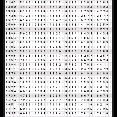
5
1
6
3
9
5
1
6
3
9
9
1
1
5
6
9
1
1
5
6
9
1
1
5
6
9
3
8
2
1
9
3
8
2
1
9
3
8
2
1
4
4
1
2
3
4
4
1
2
3
4
4
1
2
3
4
4
2
3
5
4
4
2
3
5
4
4
2
3
5
0
3
9
8
8
0
3
9
8
8
0
3
9
8
8
0
7
5
3
8
0
7
5
3
8
0
7
5
3
8
4
7
2
6
8
4
7
2
6
8
4
7
2
6
8
4
8
6
5
2
4
8
6
5
2
4
8
6
5
2
2
5
7
7
5
2
5
7
7
5
2
5
7
7
5
6
9
4
7
2
6
9
4
7
2
6
9
4
7
2
6
7
7
9
7
6
7
7
9
7
6
7
7
9
7
0
5
0
9
9
0
5
0
9
9
0
5
0
9
9
4
1
9
8
8
4
1
9
8
8
4
1
9
8
8
9
3
5
9
5
9
3
5
9
5
9
3
5
9
5
4
5
8
0
8
4
5
8
0
8
4
5
8
0
8
9
2
9
9
9
9
2
9
9
9
9
2
9
9
9
5
6
2
3
5
5
6
2
3
5
5
6
2
3
5
8
4
3
4
7
8
4
3
4
7
8
4
3
4
7
1
8
5
4
9
1
8
5
4
9
1
8
5
4
9
1
8
5
1
6
1
8
5
1
6
1
8
5
1
6
8
1
6
1
7
8
1
6
1
7
8
1
6
1
7
3
0
3
8
2
3
0
3
8
2
3
0
3
8
2
6
1
8
3
2
6
1
8
3
2
6
1
8
3
2
3
2
6
6
3
3
2
6
6
3
3
2
6
6
3
9
8
4
1
5
9
8
4
1
5
9
8
4
1
5
9
0
5
7
3
9
0
5
7
3
9
0
5
7
3
8
3
0
6
6
8
3
0
6
6
8
3
0
6
6
5
9
0
8
8
5
9
0
8
8
5
9
0
8
8
8
1
1
7
8
8
1
1
7
8
8
1
1
7
8
8
2
5
7
3
8
2
5
7
3
8
2
5
7
3
7
8
9
5
5
7
8
9
5
5
7
8
9
5
5
6
6
2
4
6
6
6
2
4
6
6
6
2
4
6
3
3
9
4
4
3
3
9
4
4
3
3
9
4
4
5
7
8
2
1
5
7
8
2
1
5
7
8
2
1
4
4
1
1
2
4
4
1
1
2
4
4
1
1
2
3
5
1
5
6
3
5
1
5
6
3
5
1
5
6
2
4
7
9
7
2
4
7
9
7
2
4
7
9
7
9
8
0
6
6
9
8
0
6
6
9
8
0
6
6
6
1
9
8
8
6
1
9
8
8
6
1
9
8
8
6
1
5
1
6
6
1
5
1
6
6
1
5
1
6
5
3
7
6
4
5
3
7
6
4
5
3
7
6
4
1
8
2
6
8
1
8
2
6
8
1
8
2
6
8
7
8
5
8
4
7
8
5
8
4
7
8
5
8
4
5
5
9
9
9
5
5
9
9
9
5
5
9
9
9
0
4
7
1
8
0
4
7
1
8
0
4
7
1
8
9
2
1
5
6
9
2
1
5
6
9
2
1
5
6
6
6
3
4
7
6
6
3
4
7
6
6
3
4
7
0
6
8
0
8
0
6
8
0
8
0
6
8
0
8
4
7
3
9
3
4
7
3
9
3
4
7
3
9
3
6
7
9
9
9
6
7
9
9
9
6
7
9
9
9
6
6
7
4
2
6
6
7
4
2
6
6
7
4
2
7
2
7
7
5
7
2
7
7
5
7
2
7
7
5
7
3
3
4
7
7
3
3
4
7
7
3
3
4
7
4
0
5
1
6
4
0
5
1
6
4
0
5
1
6
4
1
1
0
1
4
1
1
0
1
4
1
1
0
1
6
2
1
9
1
6
2
1
9
1
6
2
1
9
1
6
9
8
3
2
6
9
8
3
2
6
9
8
3
2
7
3
2
5
7
7
3
2
5
7
7
3
2
5
7
6
6
9
4
4
6
6
9
4
4
6
6
9
4
4
7
8
1
0
1
7
8
1
0
1
7
8
1
0
1