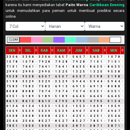
karena itu kami menyediakan tabel
Paito Warna
Caribbean Evening
untuk memudahkan para pemain untuk membuat prediksi secara
online.
CLEAR
SEN
SEL
RAB
KAM
JUM
SAB
MIN
D
D
D
D
D
D
D
3
3
0
6
6
3
3
0
6
6
3
3
0
6
6
5
6
5
7
3
5
6
5
7
3
5
6
5
7
3
1
0
7
8
6
1
0
7
8
6
1
0
7
8
6
7
9
2
8
1
7
9
2
8
1
7
9
2
8
1
7
1
0
1
1
7
1
0
1
1
7
1
0
1
1
7
6
4
1
5
7
6
4
1
5
7
6
4
1
5
8
6
3
5
8
8
6
3
5
8
8
6
3
5
8
2
9
9
0
9
2
9
9
0
9
2
9
9
0
9
1
3
2
5
7
1
3
2
5
7
1
3
2
5
7
9
5
3
8
2
9
5
3
8
2
9
5
3
8
2
6
5
0
7
7
6
5
0
7
7
6
5
0
7
7
3
1
9
8
8
3
1
9
8
8
3
1
9
8
8
3
3
2
9
2
3
3
2
9
2
3
3
2
9
2
5
9
4
4
8
5
9
4
4
8
5
9
4
4
8
7
5
8
3
2
7
5
8
3
2
7
5
8
3
2
6
9
1
3
4
6
9
1
3
4
6
9
1
3
4
8
0
8
8
7
8
0
8
8
7
8
0
8
8
7
7
0
7
4
2
7
0
7
4
2
7
0
7
4
2
0
3
5
1
6
0
3
5
1
6
0
3
5
1
6
5
1
8
9
8
5
1
8
9
8
5
1
8
9
8
6
6
4
5
9
6
6
4
5
9
6
6
4
5
9
8
6
1
3
4
8
6
1
3
4
8
6
1
3
4
4
7
9
5
5
4
7
9
5
5
4
7
9
5
5
0
1
3
4
7
0
1
3
4
7
0
1
3
4
7
1
5
5
3
8
1
5
5
3
8
1
5
5
3
8
1
0
5
9
5
1
0
5
9
5
1
0
5
9
5
5
5
3
9
3
5
5
3
9
3
5
5
3
9
3
4
9
0
7
7
4
9
0
7
7
4
9
0
7
7
3
0
0
8
8
3
0
0
8
8
3
0
0
8
8
4
2
5
1
6
4
2
5
1
6
4
2
5
1
6
2
5
4
6
1
2
5
4
6
1
2
5
4
6
1
8
5
2
7
9
8
5
2
7
9
8
5
2
7
9
7
8
5
1
6
7
8
5
1
6
7
8
5
1
6
1
0
0
0
0
1
0
0
0
0
1
0
0
0
0
3
8
7
1
8
3
8
7
1
8
3
8
7
1
8