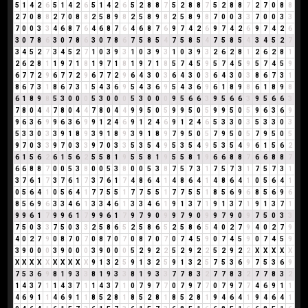
5
1
4
2
6
5
1
4
2
6
5
1
4
2
6
5
2
8
8
7
5
2
8
8
7
5
2
8
8
7
2
7
0
8
8
2
7
0
8
8
2
7
0
8
8
2
5
8
9
8
2
5
8
9
8
2
5
8
9
8
7
0
0
3
3
7
0
0
3
3
7
0
0
3
3
4
6
8
7
6
4
6
8
7
6
4
6
8
7
6
9
7
4
2
6
9
7
4
2
6
9
7
4
2
6
3
0
7
8
6
3
0
7
8
6
3
0
7
8
6
7
5
8
5
4
7
5
8
5
4
7
5
8
5
4
3
4
5
2
7
3
4
5
2
7
3
4
5
2
7
1
0
3
9
3
1
0
3
9
3
1
0
3
9
3
2
6
2
8
1
2
6
2
8
1
2
6
2
8
1
1
9
7
1
8
1
9
7
1
8
1
9
7
1
8
5
7
4
5
9
5
7
4
5
9
5
7
4
5
9
6
7
7
2
9
6
7
7
2
9
6
7
7
2
9
6
4
3
0
3
6
4
3
0
3
6
4
3
0
3
8
6
7
3
1
8
6
7
3
1
8
6
7
3
1
5
4
3
6
9
5
4
3
6
9
5
4
3
6
9
6
1
8
9
8
6
1
8
9
8
6
1
8
9
8
5
3
0
0
0
5
3
0
0
0
5
3
0
0
0
9
5
6
6
3
9
5
6
6
3
9
5
6
6
3
7
8
0
4
4
7
8
0
4
4
7
8
0
4
4
9
9
5
0
5
9
9
5
0
5
9
9
5
0
5
9
6
3
6
9
9
6
3
6
9
9
6
3
6
9
9
1
2
4
6
9
1
2
4
6
9
1
2
4
6
5
3
3
0
3
5
3
3
0
3
5
3
3
0
3
3
9
1
8
9
3
9
1
8
9
3
9
1
8
9
7
9
5
0
5
7
9
5
0
5
7
9
5
0
5
9
7
0
3
3
9
7
0
3
3
9
7
0
3
3
5
3
5
4
9
5
3
5
4
9
5
3
5
4
9
6
1
5
6
2
6
1
5
6
2
6
1
5
6
2
5
5
8
1
9
5
5
8
1
9
5
5
8
1
9
6
6
8
8
7
6
6
8
8
7
6
6
8
8
7
0
0
5
3
8
0
0
5
3
8
0
0
5
3
8
7
5
7
3
1
7
5
7
3
1
7
5
7
3
1
3
7
6
1
7
3
7
6
1
7
3
7
6
1
7
4
8
6
4
1
4
8
6
4
1
4
8
6
4
1
0
5
6
4
1
0
5
6
4
1
0
5
6
4
1
7
7
5
5
1
7
7
5
5
1
7
7
5
5
1
8
5
6
9
6
8
5
6
9
6
8
5
6
9
6
3
3
4
6
1
3
3
4
6
1
3
3
4
6
1
9
1
3
7
1
9
1
3
7
1
9
1
3
7
1
9
9
6
1
7
9
9
6
1
7
9
9
6
1
7
9
7
9
0
9
9
7
9
0
9
9
7
9
0
9
7
5
0
3
3
7
5
0
3
3
7
5
0
3
3
2
5
8
6
5
2
5
8
6
5
2
5
8
6
5
4
0
2
7
9
4
0
2
7
9
4
0
2
7
9
0
8
7
0
7
0
8
7
0
7
0
8
7
0
7
0
7
4
5
9
0
7
4
5
9
0
7
4
5
9
3
9
0
0
0
3
9
0
0
0
3
9
0
0
0
5
2
9
2
2
5
2
9
2
2
5
2
9
2
2
X
X
X
X
X
X
X
X
X
X
X
X
X
X
X
9
1
3
2
5
9
1
3
2
5
9
1
3
2
5
7
5
3
6
9
7
5
3
6
9
7
5
3
6
9
8
1
9
3
3
8
1
9
3
3
8
1
9
3
3
7
7
8
3
2
7
7
8
3
2
7
7
8
3
2
1
4
3
7
1
1
4
3
7
1
1
4
3
7
1
0
7
9
7
7
0
7
9
7
7
0
7
9
7
7
4
6
9
1
1
4
6
9
1
1
4
6
9
1
1
8
5
2
8
1
8
5
2
8
1
8
5
2
8
1
9
4
6
4
1
9
4
6
4
1