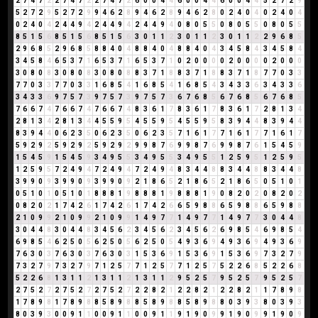
2
7
4
7
2
2
7
4
7
2
2
7
4
7
2
6
0
0
4
4
6
0
0
4
4
6
0
0
4
4
5
2
7
2
9
5
2
7
2
9
5
2
7
2
9
9
4
6
2
8
9
4
6
2
8
9
4
6
2
8
0
2
4
0
4
0
2
4
0
4
0
2
4
0
4
2
4
4
9
4
2
4
4
9
4
2
4
4
9
4
0
8
0
5
5
0
8
0
5
5
0
8
0
5
5
8
5
1
5
6
8
5
1
5
6
8
5
1
5
6
3
0
1
1
2
3
0
1
1
2
3
0
1
1
2
2
9
6
8
5
2
9
6
8
5
2
9
6
8
5
8
8
4
0
4
8
8
4
0
4
8
8
4
0
4
3
4
5
8
4
3
4
5
8
4
3
4
5
8
4
6
5
3
7
1
6
5
3
7
1
6
5
3
7
1
0
2
0
0
0
0
2
0
0
0
0
2
0
0
0
3
0
8
0
8
3
0
8
0
8
3
0
8
0
8
8
3
7
1
8
8
3
7
1
8
8
3
7
1
8
7
7
0
3
3
7
7
0
3
3
7
7
0
3
3
1
6
8
5
4
1
6
8
5
4
1
6
8
5
4
3
4
3
3
6
3
4
3
3
6
3
4
3
3
6
9
7
5
7
3
9
7
5
7
3
9
7
5
7
3
6
7
6
8
5
6
7
6
8
5
6
7
6
8
5
7
6
6
7
4
7
6
6
7
4
7
6
6
7
4
8
3
6
1
7
8
3
6
1
7
8
3
6
1
7
2
8
1
3
4
2
8
1
3
4
2
8
1
3
4
4
5
5
9
5
4
5
5
9
5
4
5
5
9
5
8
3
9
4
4
8
3
9
4
4
8
3
9
4
4
0
6
2
3
5
0
6
2
3
5
0
6
2
3
5
7
1
6
1
7
7
1
6
1
7
7
1
6
1
7
5
9
2
9
2
5
9
2
9
2
5
9
2
9
2
9
9
8
7
6
9
9
8
7
6
9
9
8
7
6
1
5
4
5
9
1
5
4
5
9
1
5
4
5
9
3
4
9
5
5
3
4
9
5
5
3
4
9
5
5
1
2
5
9
5
1
2
5
9
5
1
2
5
9
5
7
2
4
9
4
7
2
4
9
4
7
2
4
9
4
8
3
4
4
8
8
3
4
4
8
8
3
4
4
8
3
9
9
0
9
3
9
9
0
9
3
9
9
0
9
2
1
8
6
5
2
1
8
6
5
2
1
8
6
5
0
5
1
0
1
0
5
1
0
1
0
5
1
0
1
8
8
8
1
9
8
8
8
1
9
8
8
8
1
9
0
8
2
0
2
0
8
2
0
2
0
8
2
0
2
1
7
4
2
6
1
7
4
2
6
1
7
4
2
6
6
5
9
8
8
6
5
9
8
8
6
5
9
8
8
2
1
0
9
9
2
1
0
9
9
2
1
0
9
9
1
4
9
7
7
1
4
9
7
7
1
4
9
7
7
3
0
4
4
8
3
0
4
4
8
3
0
4
4
8
3
4
5
6
2
3
4
5
6
2
3
4
5
6
2
6
9
8
5
4
6
9
8
5
4
6
9
8
5
4
6
2
5
0
5
6
2
5
0
5
6
2
5
0
5
4
9
3
6
9
4
9
3
6
9
4
9
3
6
9
7
6
3
0
3
7
6
3
0
3
7
6
3
0
3
1
5
3
6
9
1
5
3
6
9
1
5
3
6
9
7
3
2
7
9
7
3
2
7
9
7
3
2
7
9
7
1
2
5
7
7
1
2
5
7
7
1
2
5
7
5
2
2
6
8
5
2
2
6
8
5
2
2
6
8
1
3
1
1
2
1
3
1
1
2
1
3
1
1
2
9
5
2
5
7
9
5
2
5
7
9
5
2
5
7
2
7
5
2
7
2
7
5
2
7
2
7
5
2
7
2
2
8
2
1
2
2
8
2
1
2
2
8
2
1
1
7
8
9
8
1
7
8
9
8
1
7
8
9
8
8
5
8
9
8
8
5
8
9
8
8
5
8
9
8
8
0
3
9
3
8
0
3
9
3
8
0
3
9
3
0
0
9
1
1
0
0
9
1
1
0
0
9
1
1
9
1
9
0
9
9
1
9
0
9
9
1
9
0
9