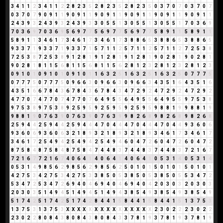
3
4
1
1
2
3
4
1
1
2
2
8
2
3
5
2
8
2
3
5
2
8
2
3
5
0
3
7
0
7
0
3
7
0
7
0
3
7
0
7
9
0
9
1
1
9
0
9
1
1
9
0
9
1
1
9
0
9
1
1
9
0
9
1
1
9
0
9
1
1
2
4
3
9
3
2
4
3
9
3
2
4
3
9
3
3
0
5
5
1
3
0
5
5
1
3
0
5
5
1
7
0
3
6
9
7
0
3
6
9
7
0
3
6
9
5
6
9
7
7
5
6
9
7
7
5
6
9
7
7
5
8
9
1
1
5
8
9
1
1
5
8
9
1
1
3
4
6
1
7
3
4
6
1
7
3
4
6
1
7
3
8
8
6
5
3
8
8
6
5
3
8
8
6
5
9
3
3
7
1
9
3
3
7
1
9
3
3
7
1
5
7
1
1
2
5
7
1
1
2
5
7
1
1
2
7
2
5
3
8
7
2
5
3
8
7
2
5
3
8
9
1
2
8
1
9
1
2
8
1
9
1
2
8
1
9
0
2
8
1
9
0
2
8
1
9
0
2
8
1
8
1
1
5
6
8
1
1
5
6
8
1
1
5
6
2
8
1
2
3
2
8
1
2
3
2
8
1
2
3
0
9
1
0
1
0
9
1
0
1
0
9
1
0
1
1
6
3
2
5
1
6
3
2
5
1
6
3
2
5
0
7
7
7
5
0
7
7
7
5
0
7
7
7
5
0
9
6
6
3
0
9
6
6
3
0
9
6
6
3
4
3
5
1
6
4
3
5
1
6
4
3
5
1
6
6
7
8
4
3
6
7
8
4
3
6
7
8
4
3
4
7
2
9
2
4
7
2
9
2
4
7
2
9
2
4
7
7
0
7
4
7
7
0
7
4
7
7
0
7
6
4
9
5
5
6
4
9
5
5
6
4
9
5
5
9
7
5
3
8
9
7
5
3
8
9
7
5
3
8
9
2
5
9
5
9
2
5
9
5
9
2
5
9
5
9
8
8
1
9
9
8
8
1
9
9
8
8
1
9
0
7
6
3
9
0
7
6
3
9
0
7
6
3
9
9
8
2
6
8
9
8
2
6
8
9
8
2
6
8
2
5
9
4
4
2
5
9
4
4
2
5
9
4
4
4
7
0
4
4
4
7
0
4
4
4
7
0
4
4
9
3
6
0
6
9
3
6
0
6
9
3
6
0
6
3
2
1
8
9
3
2
1
8
9
3
2
1
8
9
3
4
6
1
7
3
4
6
1
7
3
4
6
1
7
2
5
4
9
4
2
5
4
9
4
2
5
4
9
4
6
0
4
7
2
6
0
4
7
2
6
0
4
7
2
8
7
5
8
4
8
7
5
8
4
8
7
5
8
4
7
4
4
8
3
7
4
4
8
3
7
4
4
8
3
7
2
1
6
7
7
2
1
6
7
7
2
1
6
7
4
0
6
4
1
4
0
6
4
1
4
0
6
4
1
0
5
3
1
4
0
5
3
1
4
0
5
3
1
4
9
8
5
6
2
9
8
5
6
2
9
8
5
6
2
5
0
1
0
1
5
0
1
0
1
5
0
1
0
1
4
2
7
5
3
4
2
7
5
3
4
2
7
5
3
3
8
5
0
5
3
8
5
0
5
3
8
5
0
5
5
3
4
7
2
5
3
4
7
2
5
3
4
7
2
6
9
4
0
4
6
9
4
0
4
6
9
4
0
4
2
0
3
0
3
2
0
3
0
3
2
0
3
0
3
5
1
4
9
4
5
1
4
9
4
5
1
4
9
4
3
8
5
4
9
3
8
5
4
9
3
8
5
4
9
5
1
7
4
2
5
1
7
4
2
5
1
7
4
2
8
4
4
1
5
8
4
4
1
5
8
4
4
1
5
1
3
7
5
3
1
3
7
5
3
1
3
7
5
3
X
X
X
X
X
X
X
X
X
X
X
X
X
X
X
2
3
0
2
2
2
3
0
2
2
2
3
0
2
2
8
0
8
4
3
8
0
8
4
3
8
0
8
4
3
3
7
8
1
9
3
7
8
1
9
3
7
8
1
9