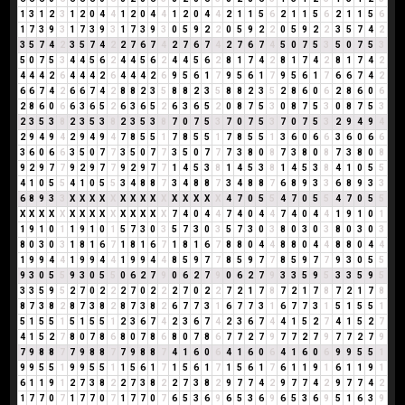
1
3
1
2
3
1
2
0
4
4
1
2
0
4
4
1
2
0
4
4
2
1
1
5
6
2
1
1
5
6
2
1
1
5
6
1
7
3
9
3
1
7
3
9
3
1
7
3
9
3
0
5
9
2
2
0
5
9
2
2
0
5
9
2
2
3
5
7
4
2
3
5
7
4
2
3
5
7
4
2
2
7
6
7
4
2
7
6
7
4
2
7
6
7
4
5
0
7
5
3
5
0
7
5
3
5
0
7
5
3
4
4
5
6
2
4
4
5
6
2
4
4
5
6
2
8
1
7
4
2
8
1
7
4
2
8
1
7
4
2
4
4
4
2
6
4
4
4
2
6
4
4
4
2
6
9
5
6
1
7
9
5
6
1
7
9
5
6
1
7
6
6
7
4
2
6
6
7
4
2
6
6
7
4
2
8
8
2
3
5
8
8
2
3
5
8
8
2
3
5
2
8
6
0
6
2
8
6
0
6
2
8
6
0
6
6
3
6
5
2
6
3
6
5
2
6
3
6
5
2
0
8
7
5
3
0
8
7
5
3
0
8
7
5
3
2
3
5
3
8
2
3
5
3
8
2
3
5
3
8
7
0
7
5
3
7
0
7
5
3
7
0
7
5
3
2
9
4
9
4
2
9
4
9
4
2
9
4
9
4
7
8
5
5
1
7
8
5
5
1
7
8
5
5
1
3
6
0
6
6
3
6
0
6
6
3
6
0
6
6
3
5
0
7
7
3
5
0
7
7
3
5
0
7
7
7
3
8
0
8
7
3
8
0
8
7
3
8
0
8
9
2
9
7
7
9
2
9
7
7
9
2
9
7
7
1
4
5
3
8
1
4
5
3
8
1
4
5
3
8
4
1
0
5
5
4
1
0
5
5
4
1
0
5
5
3
4
8
8
7
3
4
8
8
7
3
4
8
8
7
6
8
9
3
3
6
8
9
3
3
6
8
9
3
3
X
X
X
X
X
X
X
X
X
X
X
X
X
X
X
4
7
0
5
5
4
7
0
5
5
4
7
0
5
5
X
X
X
X
X
X
X
X
X
X
X
X
X
X
X
7
4
0
4
4
7
4
0
4
4
7
4
0
4
4
1
9
1
0
1
1
9
1
0
1
1
9
1
0
1
5
7
3
0
3
5
7
3
0
3
5
7
3
0
3
8
0
3
0
3
8
0
3
0
3
8
0
3
0
3
1
8
1
6
7
1
8
1
6
7
1
8
1
6
7
8
8
0
4
4
8
8
0
4
4
8
8
0
4
4
1
9
9
4
4
1
9
9
4
4
1
9
9
4
4
8
5
9
7
7
8
5
9
7
7
8
5
9
7
7
9
3
0
5
5
9
3
0
5
5
9
3
0
5
5
0
6
2
7
9
0
6
2
7
9
0
6
2
7
9
3
3
5
9
5
3
3
5
9
5
3
3
5
9
5
2
7
0
2
2
2
7
0
2
2
2
7
0
2
2
7
2
1
7
8
7
2
1
7
8
7
2
1
7
8
8
7
3
8
2
8
7
3
8
2
8
7
3
8
2
6
7
7
3
1
6
7
7
3
1
6
7
7
3
1
5
1
5
5
1
5
1
5
5
1
5
1
5
5
1
2
3
6
7
4
2
3
6
7
4
2
3
6
7
4
4
1
5
2
7
4
1
5
2
7
4
1
5
2
7
8
0
7
8
6
8
0
7
8
6
8
0
7
8
6
7
7
2
7
9
7
7
2
7
9
7
7
2
7
9
7
9
8
8
7
7
9
8
8
7
7
9
8
8
7
4
1
6
0
6
4
1
6
0
6
4
1
6
0
6
9
9
5
5
1
9
9
5
5
1
9
9
5
5
1
1
5
6
1
7
1
5
6
1
7
1
5
6
1
7
6
1
1
9
1
6
1
1
9
1
6
1
1
9
1
2
7
3
8
2
2
7
3
8
2
2
7
3
8
2
9
7
7
4
2
9
7
7
4
2
9
7
7
4
2
1
7
7
0
7
1
7
7
0
7
1
7
7
0
7
6
5
3
6
9
6
5
3
6
9
6
5
3
6
9
5
1
6
3
9