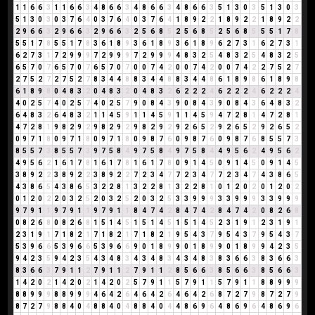
1
1
6
6
3
1
1
6
6
3
4
8
6
6
3
4
8
6
6
3
4
8
6
6
3
5
1
3
0
3
5
1
3
0
3
5
1
3
0
3
0
3
7
6
4
0
3
7
6
4
0
3
7
6
4
1
8
9
2
2
1
8
9
2
2
1
8
9
2
2
2
9
6
6
3
2
9
6
6
3
2
9
6
6
3
2
5
6
8
5
2
5
6
8
5
2
5
6
8
5
5
5
1
7
8
5
5
1
7
8
5
5
1
7
8
3
6
1
8
9
3
6
1
8
9
3
6
1
8
9
6
2
7
3
1
6
2
7
3
1
6
2
7
3
1
7
2
9
9
9
7
2
9
9
9
7
2
9
9
9
4
8
3
2
5
4
8
3
2
5
4
8
3
2
5
6
5
7
0
7
6
5
7
0
7
6
5
7
0
7
0
0
7
4
2
0
0
7
4
2
0
0
7
4
2
2
7
5
2
7
2
7
5
2
7
2
7
5
2
7
8
3
4
4
8
8
3
4
4
8
8
3
4
4
8
6
1
8
9
8
6
1
8
9
8
6
1
8
9
8
0
4
8
3
2
0
4
8
3
2
0
4
8
3
2
6
2
2
2
4
6
2
2
2
4
6
2
2
2
4
4
0
2
5
7
4
0
2
5
7
4
0
2
5
7
9
0
8
4
3
9
0
8
4
3
9
0
8
4
3
6
4
8
3
2
6
4
8
3
2
6
4
8
3
2
1
1
4
5
9
1
1
4
5
9
1
1
4
5
9
4
7
2
8
1
4
7
2
8
1
4
7
2
8
1
9
8
2
9
2
9
8
2
9
2
9
8
2
9
2
9
2
6
5
2
9
2
6
5
2
9
2
6
5
2
0
9
7
1
8
0
9
7
1
8
0
9
7
1
8
0
9
8
7
6
0
9
8
7
6
0
9
8
7
6
8
5
5
7
3
8
5
5
7
3
8
5
5
7
3
9
7
5
8
4
9
7
5
8
4
9
7
5
8
4
4
9
5
6
2
4
9
5
6
2
4
9
5
6
2
1
6
1
7
8
1
6
1
7
8
1
6
1
7
8
0
9
1
4
5
0
9
1
4
5
0
9
1
4
5
3
8
9
2
2
3
8
9
2
2
3
8
9
2
2
7
2
3
4
7
7
2
3
4
7
7
2
3
4
7
4
3
8
6
5
4
3
8
6
5
4
3
8
6
5
3
2
2
8
1
3
2
2
8
1
3
2
2
8
1
0
1
2
0
2
0
1
2
0
2
0
1
2
0
2
2
0
3
2
5
2
0
3
2
5
2
0
3
2
5
3
3
9
9
9
3
3
9
9
9
3
3
9
9
9
9
7
9
1
1
9
7
9
1
1
9
7
9
1
1
8
4
7
4
2
8
4
7
4
2
8
4
7
4
2
0
8
2
6
8
0
8
2
6
8
0
8
2
6
8
1
5
1
4
5
1
5
1
4
5
1
5
1
4
5
2
3
1
9
1
2
3
1
9
1
2
3
1
9
1
7
1
8
2
1
7
1
8
2
1
7
1
8
2
1
9
5
4
3
7
9
5
4
3
7
9
5
4
3
7
5
3
9
6
6
5
3
9
6
6
5
3
9
6
6
9
0
1
8
9
9
0
1
8
9
9
0
1
8
9
9
4
2
3
5
9
4
2
3
5
9
4
2
3
5
4
3
4
8
3
4
3
4
8
3
4
3
4
8
3
8
3
6
6
3
8
3
6
6
3
8
3
6
6
3
7
9
1
1
2
7
9
1
1
2
7
9
1
1
2
8
5
6
6
3
8
5
6
6
3
8
5
6
6
3
1
4
2
0
2
1
4
2
0
2
1
4
2
0
2
5
7
9
1
1
5
7
9
1
1
5
7
9
1
1
8
8
9
9
9
8
8
9
9
9
8
8
9
9
9
4
6
4
2
6
4
6
4
2
6
4
6
4
2
6
8
7
2
7
9
8
7
2
7
9
8
7
2
7
9
8
8
4
0
4
8
8
4
0
4
8
8
4
0
4
4
8
6
9
6
4
8
6
9
6
4
8
6
9
6