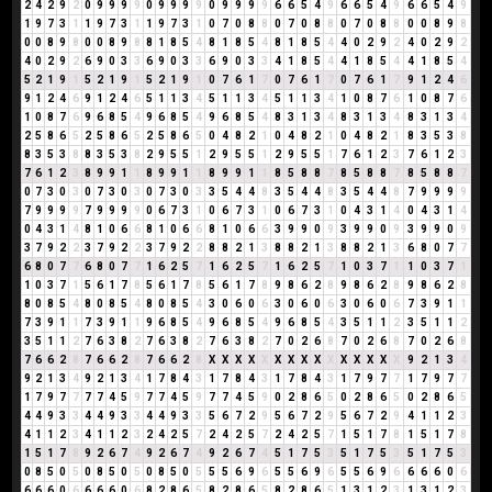
2
4
2
9
2
0
9
9
9
9
0
9
9
9
9
0
9
9
9
9
6
6
5
4
9
6
6
5
4
9
6
6
5
4
9
1
9
7
3
1
1
9
7
3
1
1
9
7
3
1
0
7
0
8
8
0
7
0
8
8
0
7
0
8
8
0
0
8
9
8
0
0
8
9
8
0
0
8
9
8
8
1
8
5
4
8
1
8
5
4
8
1
8
5
4
4
0
2
9
2
4
0
2
9
2
4
0
2
9
2
6
9
0
3
3
6
9
0
3
3
6
9
0
3
3
4
1
8
5
4
4
1
8
5
4
4
1
8
5
4
5
2
1
9
1
5
2
1
9
1
5
2
1
9
1
0
7
6
1
7
0
7
6
1
7
0
7
6
1
7
9
1
2
4
6
9
1
2
4
6
9
1
2
4
6
5
1
1
3
4
5
1
1
3
4
5
1
1
3
4
1
0
8
7
6
1
0
8
7
6
1
0
8
7
6
9
6
8
5
4
9
6
8
5
4
9
6
8
5
4
8
3
1
3
4
8
3
1
3
4
8
3
1
3
4
2
5
8
6
5
2
5
8
6
5
2
5
8
6
5
0
4
8
2
1
0
4
8
2
1
0
4
8
2
1
8
3
5
3
8
8
3
5
3
8
8
3
5
3
8
2
9
5
5
1
2
9
5
5
1
2
9
5
5
1
7
6
1
2
3
7
6
1
2
3
7
6
1
2
3
8
9
9
1
1
8
9
9
1
1
8
9
9
1
1
8
5
8
8
7
8
5
8
8
7
8
5
8
8
7
0
7
3
0
3
0
7
3
0
3
0
7
3
0
3
3
5
4
4
8
3
5
4
4
8
3
5
4
4
8
7
9
9
9
9
7
9
9
9
9
7
9
9
9
9
0
6
7
3
1
0
6
7
3
1
0
6
7
3
1
0
4
3
1
4
0
4
3
1
4
0
4
3
1
4
8
1
0
6
6
8
1
0
6
6
8
1
0
6
6
3
9
9
0
9
3
9
9
0
9
3
9
9
0
9
3
7
9
2
2
3
7
9
2
2
3
7
9
2
2
8
8
2
1
3
8
8
2
1
3
8
8
2
1
3
6
8
0
7
7
6
8
0
7
7
6
8
0
7
7
1
6
2
5
7
1
6
2
5
7
1
6
2
5
7
1
0
3
7
1
1
0
3
7
1
1
0
3
7
1
5
6
1
7
8
5
6
1
7
8
5
6
1
7
8
9
8
6
2
8
9
8
6
2
8
9
8
6
2
8
8
0
8
5
4
8
0
8
5
4
8
0
8
5
4
3
0
6
0
6
3
0
6
0
6
3
0
6
0
6
7
3
9
1
1
7
3
9
1
1
7
3
9
1
1
9
6
8
5
4
9
6
8
5
4
9
6
8
5
4
3
5
1
1
2
3
5
1
1
2
3
5
1
1
2
7
6
3
8
2
7
6
3
8
2
7
6
3
8
2
7
0
2
6
8
7
0
2
6
8
7
0
2
6
8
7
6
6
2
8
7
6
6
2
8
7
6
6
2
8
X
X
X
X
X
X
X
X
X
X
X
X
X
X
X
9
2
1
3
4
9
2
1
3
4
9
2
1
3
4
1
7
8
4
3
1
7
8
4
3
1
7
8
4
3
1
7
9
7
7
1
7
9
7
7
1
7
9
7
7
7
7
4
5
9
7
7
4
5
9
7
7
4
5
9
0
2
8
6
5
0
2
8
6
5
0
2
8
6
5
4
4
9
3
3
4
4
9
3
3
4
4
9
3
3
5
6
7
2
9
5
6
7
2
9
5
6
7
2
9
4
1
1
2
3
4
1
1
2
3
4
1
1
2
3
2
4
2
5
7
2
4
2
5
7
2
4
2
5
7
1
5
1
7
8
1
5
1
7
8
1
5
1
7
8
9
2
6
7
4
9
2
6
7
4
9
2
6
7
4
5
1
7
5
3
5
1
7
5
3
5
1
7
5
3
0
8
5
0
5
0
8
5
0
5
0
8
5
0
5
5
5
6
9
6
5
5
6
9
6
5
5
6
9
6
6
6
6
0
6
6
6
6
0
6
6
6
6
0
6
8
2
8
6
5
8
2
8
6
5
8
2
8
6
5
1
3
1
2
3
1
3
1
2
3