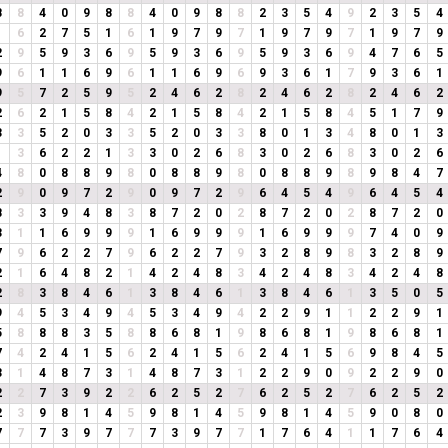
8
8
4
0
9
8
8
4
0
9
8
8
2
3
5
4
9
2
3
5
4
1
6
2
7
5
1
6
1
9
7
9
7
1
9
7
9
7
1
9
7
9
2
9
5
9
3
6
9
5
9
3
6
9
5
9
3
6
9
4
7
6
5
9
6
1
1
6
9
6
1
1
6
9
6
9
3
6
1
7
9
3
6
1
9
5
7
2
5
9
5
2
4
6
2
8
2
4
6
2
8
2
4
6
2
2
6
2
1
5
8
4
2
1
5
8
4
2
1
5
8
4
5
1
7
9
3
3
5
2
0
3
3
5
2
0
3
3
8
0
1
3
4
8
0
1
3
1
3
6
2
2
1
3
3
0
2
6
8
3
0
2
6
8
3
0
2
6
4
8
0
8
8
9
8
0
8
8
9
8
0
8
8
9
8
9
8
4
7
2
9
0
9
7
2
9
0
9
7
2
9
6
4
5
4
9
6
4
5
4
8
3
3
9
4
8
3
8
7
2
0
2
8
7
2
0
2
8
7
2
0
3
1
1
6
9
9
9
1
6
9
9
9
1
6
9
9
9
7
4
0
9
7
9
6
2
2
7
9
6
2
2
7
9
3
2
8
9
8
3
2
8
9
2
1
6
4
8
2
1
4
2
4
8
3
4
2
4
8
3
4
2
4
8
2
8
3
8
4
6
1
3
8
4
6
1
3
8
4
6
1
3
5
0
5
9
4
5
3
4
9
4
5
3
4
9
4
2
2
9
1
1
2
2
9
1
5
8
8
8
3
5
8
8
6
8
1
9
8
6
8
1
9
8
6
8
1
7
4
2
4
1
5
6
2
4
1
5
6
2
4
1
5
6
9
8
4
5
3
1
4
8
7
3
1
4
8
7
3
1
2
2
9
0
9
2
2
9
0
2
2
7
3
9
2
2
6
2
5
2
7
6
2
5
2
7
6
2
5
2
2
3
9
8
1
4
5
9
8
1
4
5
9
8
1
4
5
9
0
8
0
7
7
7
3
9
7
7
7
3
9
7
7
1
7
6
4
1
1
7
6
4