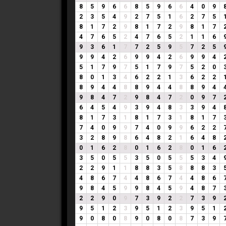
8
5
9
6
6
8
5
9
6
6
4
0
9
2
3
5
4
9
2
7
5
1
6
2
7
5
8
1
7
2
9
8
1
7
2
9
8
1
7
4
7
6
5
2
4
7
6
5
2
1
1
6
9
3
6
1
7
7
2
5
9
5
7
2
5
9
9
4
2
6
9
9
4
2
6
9
9
4
5
1
7
9
7
5
1
7
9
7
5
2
0
8
0
1
3
4
6
2
2
1
3
6
2
2
8
9
4
4
8
8
9
4
4
8
8
9
4
9
8
4
7
2
9
8
4
7
2
0
9
7
6
4
5
4
9
3
9
4
8
3
3
9
4
8
1
7
3
1
8
1
7
3
1
8
1
7
7
4
0
9
9
7
4
0
9
9
6
2
2
3
2
8
9
8
6
4
8
2
1
6
4
8
0
1
6
2
8
0
1
6
2
8
0
1
6
3
5
0
5
5
3
5
0
5
5
5
3
4
2
2
9
1
1
8
8
3
5
8
8
8
3
4
8
6
7
4
4
8
6
7
4
4
8
6
9
8
4
5
9
9
8
4
5
9
4
8
7
2
2
9
0
9
7
3
9
2
2
7
3
9
9
5
1
2
3
9
5
1
2
3
9
5
1
9
0
8
0
8
9
0
8
0
8
7
3
9