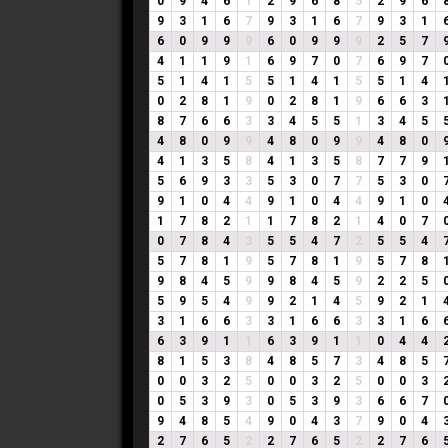
0
9
4
6
1
2
9
6
8
5
2
9
6
9
3
1
6
7
9
3
1
6
7
9
3
1
6
0
9
9
9
6
0
9
9
9
2
5
7
4
1
1
9
1
6
9
7
0
7
6
9
7
5
1
4
1
5
5
1
4
1
5
5
1
4
0
2
8
1
9
0
2
8
1
9
6
6
3
8
7
6
6
3
3
4
5
5
1
3
4
5
4
8
0
9
9
4
8
0
9
9
4
8
0
4
1
3
5
8
4
1
3
5
8
7
7
9
5
6
9
3
3
5
3
0
7
7
5
3
0
9
1
0
4
4
9
1
0
4
4
9
1
0
1
7
8
2
1
1
7
8
2
1
4
0
7
0
7
8
4
3
5
5
4
7
2
5
5
4
5
7
8
1
9
5
7
8
1
9
5
7
8
9
8
4
5
9
9
8
4
5
9
2
2
5
5
9
5
4
9
9
2
1
4
5
9
2
1
3
1
6
6
3
3
1
6
6
3
3
1
6
6
3
9
1
1
6
3
9
1
1
0
4
4
8
1
5
3
8
4
8
5
7
3
4
8
5
0
0
3
2
5
0
0
3
2
5
0
0
3
0
5
3
9
3
0
5
3
9
3
6
6
7
9
4
8
5
4
9
0
4
3
7
9
0
4
2
7
6
5
2
2
7
6
5
2
2
7
6