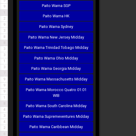
5
Paito Warna SGP
9
1
Paito Warna HK
2
9
Paito Warna Sydney
3
8
Paito Warna New Jersey Midday
8
Paito Warna Trinidad Tobago Midday
3
3
Paito Warna Ohio Midday
1
3
Paito Warna Georgia Midday
7
Paito Warna Massachusetts Midday
9
9
Paito Warna Morocco Quatro 01:01
9
WIB
1
8
Paito Warna South Carolina Midday
4
3
Paito Warna Supremeventures Midday
4
Paito Warna Caribbean Midday
2
6