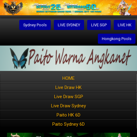
Sydney Pools
LIVE SYDNEY
LIVE SGP
LIVE HK
Hongkong Pools
HOME
Live Draw HK
Live Draw SGP
Live Draw Sydney
Paito HK 6D
Paito Sydney 6D