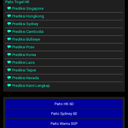
Paito Togel HK
Prediksi Singapore
Prediksi Hongkong
Prediksi Sydney
Prediksi Cambodia
Prediksi Bullseye
Prediksi Pcso
Prediksi Korea
Prediksi Laos
Prediksi Taipei
Prediksi Nevada
Prediksi Kami Lengkap
Paito HK 6D
Paito Sydney 6D
Paito Warna SGP