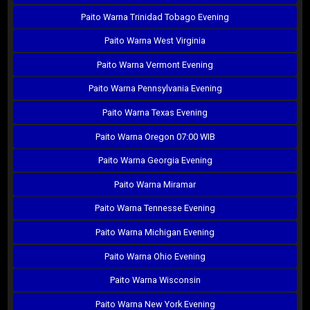
Paito Warna Trinidad Tobago Evening
Paito Warna West Virginia
Paito Warna Vermont Evening
Paito Warna Pennsylvania Evening
Paito Warna Texas Evening
Paito Warna Oregon 07:00 WIB
Paito Warna Georgia Evening
Paito Warna Miramar
Paito Warna Tennesse Evening
Paito Warna Michigan Evening
Paito Warna Ohio Evening
Paito Warna Wisconsin
Paito Warna New York Evening