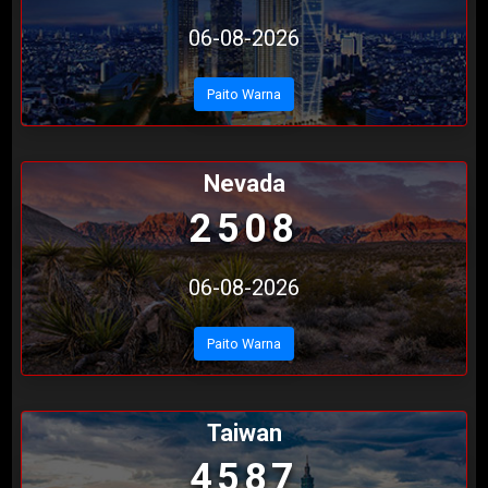
06-08-2026
Paito Warna
Nevada
2508
06-08-2026
Paito Warna
Taiwan
4587