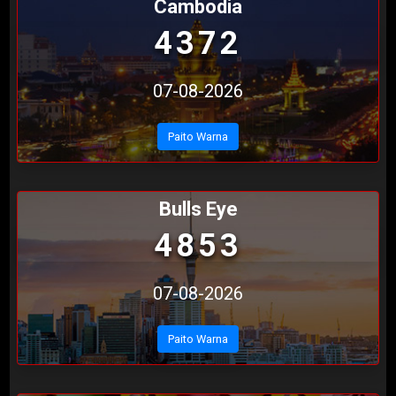
Cambodia
4372
07-08-2026
Paito Warna
Bulls Eye
4853
07-08-2026
Paito Warna