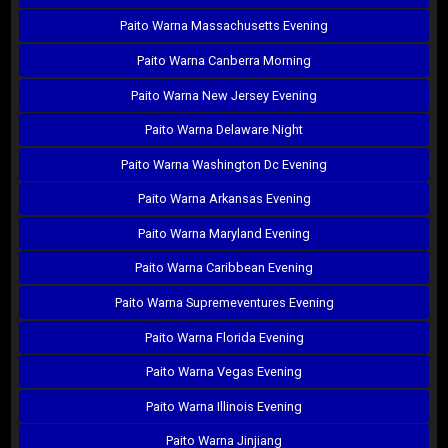
Paito Warna Massachusetts Evening
Paito Warna Canberra Morning
Paito Warna New Jersey Evening
Paito Warna Delaware Night
Paito Warna Washington Dc Evening
Paito Warna Arkansas Evening
Paito Warna Maryland Evening
Paito Warna Caribbean Evening
Paito Warna Supremeventures Evening
Paito Warna Florida Evening
Paito Warna Vegas Evening
Paito Warna Illinois Evening
Paito Warna Jinjiang