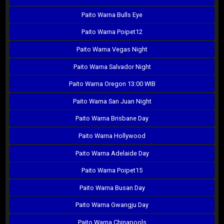
Paito Warna Bulls Eye
Paito Warna Poipet12
Paito Warna Vegas Night
Paito Warna Salvador Night
Paito Warna Oregon 13:00 WIB
Paito Warna San Juan Night
Paito Warna Brisbane Day
Paito Warna Hollywood
Paito Warna Adelaide Day
Paito Warna Poipet15
Paito Warna Busan Day
Paito Warna Gwangju Day
Paito Warna Chinapools