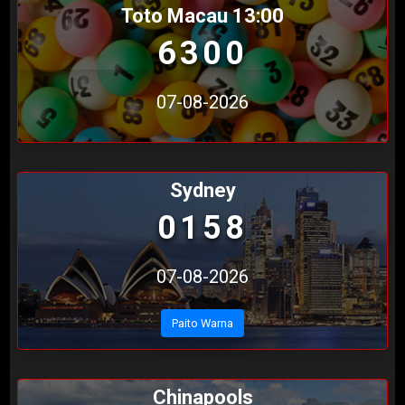
Toto Macau 13:00
6300
07-08-2026
Sydney
0158
07-08-2026
Paito Warna
Chinapools