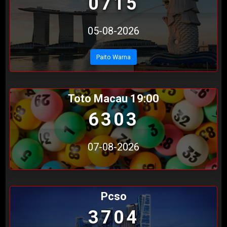
0715
05-08-2026
Paito Warna
Toto Macau 19:00
6303
07-08-2026
Pcso
3704