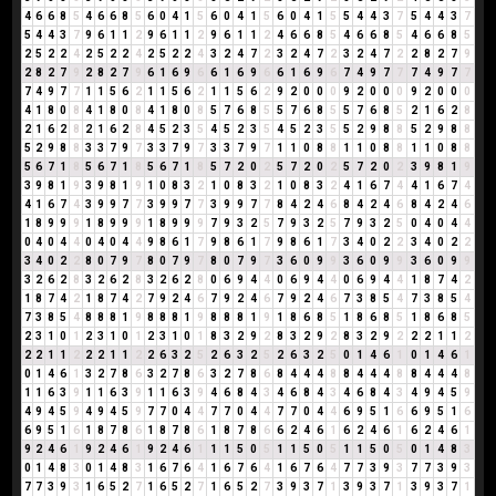
4
6
6
8
5
4
6
6
8
5
6
0
4
1
5
6
0
4
1
5
6
0
4
1
5
5
4
4
3
7
5
4
4
3
7
5
4
4
3
7
9
6
1
1
2
9
6
1
1
2
9
6
1
1
2
4
6
6
8
5
4
6
6
8
5
4
6
6
8
5
2
5
2
2
4
2
5
2
2
4
2
5
2
2
4
3
2
4
7
2
3
2
4
7
2
3
2
4
7
2
2
8
2
7
9
2
8
2
7
9
2
8
2
7
9
6
1
6
9
6
6
1
6
9
6
6
1
6
9
6
7
4
9
7
7
7
4
9
7
7
7
4
9
7
7
1
1
5
6
2
1
1
5
6
2
1
1
5
6
2
9
2
0
0
0
9
2
0
0
0
9
2
0
0
0
4
1
8
0
8
4
1
8
0
8
4
1
8
0
8
5
7
6
8
5
5
7
6
8
5
5
7
6
8
5
2
1
6
2
8
2
1
6
2
8
2
1
6
2
8
4
5
2
3
5
4
5
2
3
5
4
5
2
3
5
5
2
9
8
8
5
2
9
8
8
5
2
9
8
8
3
3
7
9
7
3
3
7
9
7
3
3
7
9
7
1
1
0
8
8
1
1
0
8
8
1
1
0
8
8
5
6
7
1
8
5
6
7
1
8
5
6
7
1
8
5
7
2
0
2
5
7
2
0
2
5
7
2
0
2
3
9
8
1
9
3
9
8
1
9
3
9
8
1
9
1
0
8
3
2
1
0
8
3
2
1
0
8
3
2
4
1
6
7
4
4
1
6
7
4
4
1
6
7
4
3
9
9
7
7
3
9
9
7
7
3
9
9
7
7
8
4
2
4
6
8
4
2
4
6
8
4
2
4
6
1
8
9
9
9
1
8
9
9
9
1
8
9
9
9
7
9
3
2
5
7
9
3
2
5
7
9
3
2
5
0
4
0
4
4
0
4
0
4
4
0
4
0
4
4
9
8
6
1
7
9
8
6
1
7
9
8
6
1
7
3
4
0
2
2
3
4
0
2
2
3
4
0
2
2
8
0
7
9
7
8
0
7
9
7
8
0
7
9
7
3
6
0
9
9
3
6
0
9
9
3
6
0
9
9
3
2
6
2
8
3
2
6
2
8
3
2
6
2
8
0
6
9
4
4
0
6
9
4
4
0
6
9
4
4
1
8
7
4
2
1
8
7
4
2
1
8
7
4
2
7
9
2
4
6
7
9
2
4
6
7
9
2
4
6
7
3
8
5
4
7
3
8
5
4
7
3
8
5
4
8
8
8
1
9
8
8
8
1
9
8
8
8
1
9
1
8
6
8
5
1
8
6
8
5
1
8
6
8
5
2
3
1
0
1
2
3
1
0
1
2
3
1
0
1
8
3
2
9
2
8
3
2
9
2
8
3
2
9
2
2
2
1
1
2
2
2
1
1
2
2
2
1
1
2
2
6
3
2
5
2
6
3
2
5
2
6
3
2
5
0
1
4
6
1
0
1
4
6
1
0
1
4
6
1
3
2
7
8
6
3
2
7
8
6
3
2
7
8
6
8
4
4
4
8
8
4
4
4
8
8
4
4
4
8
1
1
6
3
9
1
1
6
3
9
1
1
6
3
9
4
6
8
4
3
4
6
8
4
3
4
6
8
4
3
4
9
4
5
9
4
9
4
5
9
4
9
4
5
9
7
7
0
4
4
7
7
0
4
4
7
7
0
4
4
6
9
5
1
6
6
9
5
1
6
6
9
5
1
6
1
8
7
8
6
1
8
7
8
6
1
8
7
8
6
6
2
4
6
1
6
2
4
6
1
6
2
4
6
1
9
2
4
6
1
9
2
4
6
1
9
2
4
6
1
1
1
5
0
5
1
1
5
0
5
1
1
5
0
5
0
1
4
8
3
0
1
4
8
3
0
1
4
8
3
1
6
7
6
4
1
6
7
6
4
1
6
7
6
4
7
7
3
9
3
7
7
3
9
3
7
7
3
9
3
1
6
5
2
7
1
6
5
2
7
1
6
5
2
7
3
9
3
7
1
3
9
3
7
1
3
9
3
7
1