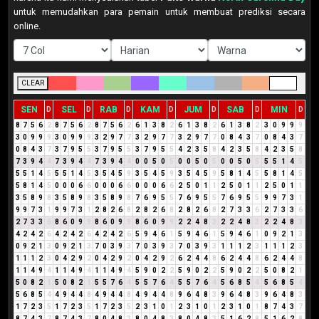
untuk memudahkan para pemain untuk membuat prediksi secara
online.
CLEAR
SEN
SEL
RAB
KAM
JUM
SAB
MIN
D
D
D
D
D
D
D
8
7
5
6
2
8
7
5
6
2
8
7
5
6
2
6
1
3
8
2
6
1
3
8
2
6
1
3
8
2
3
0
9
9
9
3
0
9
9
9
3
0
9
9
9
3
2
9
7
7
3
2
9
7
7
3
2
9
7
7
0
8
4
3
7
0
8
4
3
7
0
8
4
3
7
3
7
9
5
5
3
7
9
5
5
3
7
9
5
5
4
2
3
5
8
4
2
3
5
8
4
2
3
5
8
7
3
9
4
4
7
3
9
4
4
7
3
9
4
4
0
0
5
0
5
0
0
5
0
5
0
0
5
0
5
5
5
1
4
5
5
5
1
4
5
5
5
1
4
5
3
5
4
5
9
3
5
4
5
9
3
5
4
5
9
5
8
1
4
5
5
8
1
4
5
5
8
1
4
5
0
0
0
6
6
0
0
0
6
6
0
0
0
6
6
2
5
0
1
1
2
5
0
1
1
2
5
0
1
1
3
5
8
9
8
3
5
8
9
8
3
5
8
9
8
7
6
9
5
5
7
6
9
5
5
7
6
9
5
5
9
9
7
3
1
9
9
7
3
1
9
9
7
3
1
2
8
2
6
8
2
8
2
6
8
2
8
2
6
8
2
7
3
3
6
2
7
3
3
6
2
7
3
3
6
8
6
0
9
9
8
6
0
9
9
8
6
0
9
9
2
2
4
8
3
2
2
4
8
3
2
2
4
8
3
4
2
4
2
6
4
2
4
2
6
4
2
4
2
6
5
9
4
6
1
5
9
4
6
1
5
9
4
6
1
0
9
2
1
3
0
9
2
1
3
0
9
2
1
3
7
0
3
9
3
7
0
3
9
3
7
0
3
9
3
1
1
1
2
3
1
1
1
2
3
1
1
1
2
3
0
4
2
9
2
0
4
2
9
2
0
4
2
9
2
6
2
4
4
8
6
2
4
4
8
6
2
4
4
8
1
1
4
9
4
1
1
4
9
4
1
1
4
9
4
5
9
0
2
2
5
9
0
2
2
5
9
0
2
2
5
0
8
2
1
5
0
8
2
1
5
0
8
2
1
5
5
7
6
4
5
5
7
6
4
5
5
7
6
4
5
6
8
5
4
5
6
8
5
4
5
6
8
5
4
4
9
4
4
8
4
9
4
4
8
4
9
4
4
8
9
6
4
8
3
9
6
4
8
3
9
6
4
8
3
1
7
2
3
5
1
7
2
3
5
1
7
2
3
5
2
3
1
0
1
2
3
1
0
1
2
3
1
0
1
8
7
4
3
7
8
7
4
3
7
8
7
4
3
7
8
0
4
8
3
8
0
4
8
3
8
0
4
8
3
5
1
6
2
8
5
1
6
2
8