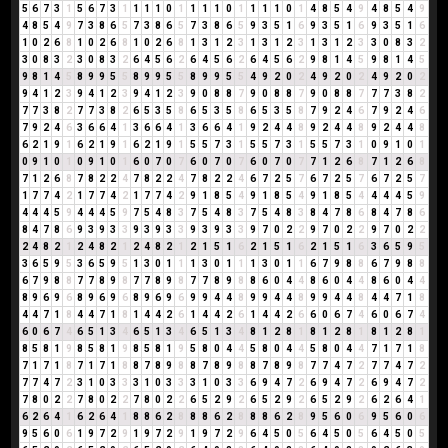
5
6
7
3
1
5
6
7
3
1
1
1
1
0
1
1
1
1
0
1
1
1
1
0
1
4
8
5
4
9
4
8
5
4
9
4
8
5
4
9
7
3
8
6
5
7
3
8
6
5
7
3
8
6
5
9
3
5
1
6
9
3
5
1
6
9
3
5
1
6
1
0
2
6
8
1
0
2
6
8
1
0
2
6
8
1
3
1
2
3
1
3
1
2
3
1
3
1
2
3
3
0
8
3
2
3
0
8
3
2
3
0
8
3
2
6
4
5
6
2
6
4
5
6
2
6
4
5
6
2
9
8
1
4
5
9
8
1
4
5
9
8
1
4
5
8
9
9
5
5
8
9
9
5
5
8
9
9
5
5
4
9
2
0
2
4
9
2
0
2
4
9
2
0
2
9
4
1
2
3
9
4
1
2
3
9
4
1
2
3
9
0
8
8
7
9
0
8
8
7
9
0
8
8
7
7
7
3
8
2
7
7
3
8
2
7
7
3
8
2
6
5
3
5
8
6
5
3
5
8
6
5
3
5
8
7
9
2
4
6
7
9
2
4
6
7
9
2
4
6
3
6
6
4
1
3
6
6
4
1
3
6
6
4
1
9
2
4
4
8
9
2
4
4
8
9
2
4
4
8
6
2
1
9
1
6
2
1
9
1
6
2
1
9
1
5
5
7
3
1
5
5
7
3
1
5
5
7
3
1
0
9
1
0
1
0
9
1
0
1
0
9
1
0
1
6
0
7
0
7
6
0
7
0
7
6
0
7
0
7
7
1
2
6
8
7
1
2
6
8
7
1
2
6
8
7
8
2
2
4
7
8
2
2
4
7
8
2
2
4
6
7
2
5
7
6
7
2
5
7
6
7
2
5
7
1
7
7
4
2
1
7
7
4
2
1
7
7
4
2
9
1
8
5
4
9
1
8
5
4
9
1
8
5
4
4
4
4
5
9
4
4
4
5
9
4
4
4
5
9
7
5
4
8
3
7
5
4
8
3
7
5
4
8
3
8
4
7
8
6
8
4
7
8
6
8
4
7
8
6
9
3
9
3
3
9
3
9
3
3
9
3
9
3
3
9
7
0
2
2
9
7
0
2
2
9
7
0
2
2
2
4
8
2
1
2
4
8
2
1
2
4
8
2
1
2
1
5
1
6
2
1
5
1
6
2
1
5
1
6
3
6
5
9
5
3
6
5
9
5
3
6
5
9
5
1
3
0
1
1
1
3
0
1
1
1
3
0
1
1
6
7
9
8
8
6
7
9
8
8
6
7
9
8
8
7
7
8
9
8
7
7
8
9
8
7
7
8
9
8
8
6
0
4
4
8
6
0
4
4
8
6
0
4
4
8
9
6
9
6
8
9
6
9
6
8
9
6
9
6
9
9
4
4
8
9
9
4
4
8
9
9
4
4
8
4
4
7
1
8
4
4
7
1
8
4
4
7
1
8
1
4
4
2
6
1
4
4
2
6
1
4
4
2
6
6
0
6
7
4
6
0
6
7
4
6
0
6
7
4
6
5
1
3
4
6
5
1
3
4
6
5
1
3
4
8
1
2
8
1
8
1
2
8
1
8
1
2
8
1
8
5
8
1
9
8
5
8
1
9
8
5
8
1
9
5
8
0
4
4
5
8
0
4
4
5
8
0
4
4
7
1
7
1
8
7
1
7
1
8
7
1
7
1
8
8
7
8
9
8
8
7
8
9
8
8
7
8
9
8
7
7
4
7
2
7
7
4
7
2
7
7
4
7
2
3
1
0
3
3
3
1
0
3
3
3
1
0
3
3
6
9
4
7
2
6
9
4
7
2
6
9
4
7
2
7
8
0
2
2
7
8
0
2
2
7
8
0
2
2
6
5
2
9
2
6
5
2
9
2
6
5
2
9
2
6
2
6
4
1
6
2
6
4
1
6
2
6
4
1
8
8
6
2
8
8
8
6
2
8
8
8
6
2
8
9
5
6
0
6
9
5
6
0
6
9
5
6
0
6
1
9
7
2
9
1
9
7
2
9
1
9
7
2
9
6
4
5
0
5
6
4
5
0
5
6
4
5
0
5