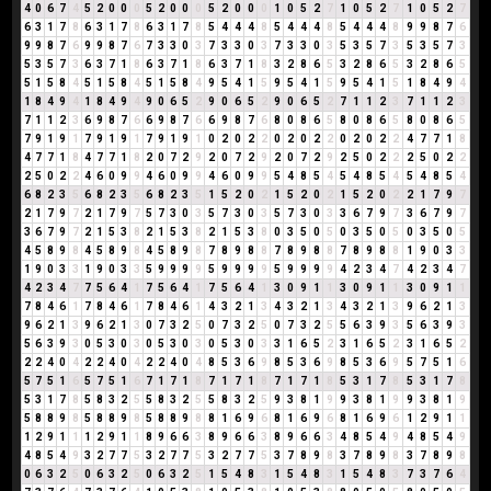
4
0
6
7
4
5
2
0
0
0
5
2
0
0
0
5
2
0
0
0
1
0
5
2
7
1
0
5
2
7
1
0
5
2
7
6
3
1
7
8
6
3
1
7
8
6
3
1
7
8
5
4
4
4
8
5
4
4
4
8
5
4
4
4
8
9
9
8
7
6
9
9
8
7
6
9
9
8
7
6
7
3
3
0
3
7
3
3
0
3
7
3
3
0
3
5
3
5
7
3
5
3
5
7
3
5
3
5
7
3
6
3
7
1
8
6
3
7
1
8
6
3
7
1
8
3
2
8
6
5
3
2
8
6
5
3
2
8
6
5
5
1
5
8
4
5
1
5
8
4
5
1
5
8
4
9
5
4
1
5
9
5
4
1
5
9
5
4
1
5
1
8
4
9
4
1
8
4
9
4
1
8
4
9
4
9
0
6
5
2
9
0
6
5
2
9
0
6
5
2
7
1
1
2
3
7
1
1
2
3
7
1
1
2
3
6
9
8
7
6
6
9
8
7
6
6
9
8
7
6
8
0
8
6
5
8
0
8
6
5
8
0
8
6
5
7
9
1
9
1
7
9
1
9
1
7
9
1
9
1
0
2
0
2
2
0
2
0
2
2
0
2
0
2
2
4
7
7
1
8
4
7
7
1
8
4
7
7
1
8
2
0
7
2
9
2
0
7
2
9
2
0
7
2
9
2
5
0
2
2
2
5
0
2
2
2
5
0
2
2
4
6
0
9
9
4
6
0
9
9
4
6
0
9
9
5
4
8
5
4
5
4
8
5
4
5
4
8
5
4
6
8
2
3
5
6
8
2
3
5
6
8
2
3
5
1
5
2
0
2
1
5
2
0
2
1
5
2
0
2
2
1
7
9
7
2
1
7
9
7
2
1
7
9
7
5
7
3
0
3
5
7
3
0
3
5
7
3
0
3
3
6
7
9
7
3
6
7
9
7
3
6
7
9
7
2
1
5
3
8
2
1
5
3
8
2
1
5
3
8
0
3
5
0
5
0
3
5
0
5
0
3
5
0
5
4
5
8
9
8
4
5
8
9
8
4
5
8
9
8
7
8
9
8
8
7
8
9
8
8
7
8
9
8
8
1
9
0
3
3
1
9
0
3
3
1
9
0
3
3
5
9
9
9
9
5
9
9
9
9
5
9
9
9
9
4
2
3
4
7
4
2
3
4
7
4
2
3
4
7
7
5
6
4
1
7
5
6
4
1
7
5
6
4
1
3
0
9
1
1
3
0
9
1
1
3
0
9
1
1
7
8
4
6
1
7
8
4
6
1
7
8
4
6
1
4
3
2
1
3
4
3
2
1
3
4
3
2
1
3
9
6
2
1
3
9
6
2
1
3
9
6
2
1
3
0
7
3
2
5
0
7
3
2
5
0
7
3
2
5
5
6
3
9
3
5
6
3
9
3
5
6
3
9
3
0
5
3
0
3
0
5
3
0
3
0
5
3
0
3
3
1
6
5
2
3
1
6
5
2
3
1
6
5
2
2
2
4
0
4
2
2
4
0
4
2
2
4
0
4
8
5
3
6
9
8
5
3
6
9
8
5
3
6
9
5
7
5
1
6
5
7
5
1
6
5
7
5
1
6
7
1
7
1
8
7
1
7
1
8
7
1
7
1
8
5
3
1
7
8
5
3
1
7
8
5
3
1
7
8
5
8
3
2
5
5
8
3
2
5
5
8
3
2
5
9
3
8
1
9
9
3
8
1
9
9
3
8
1
9
5
8
8
9
8
5
8
8
9
8
5
8
8
9
8
8
1
6
9
6
8
1
6
9
6
8
1
6
9
6
1
2
9
1
1
1
2
9
1
1
1
2
9
1
1
8
9
6
6
3
8
9
6
6
3
8
9
6
6
3
4
8
5
4
9
4
8
5
4
9
4
8
5
4
9
3
2
7
7
5
3
2
7
7
5
3
2
7
7
5
3
7
8
9
8
3
7
8
9
8
3
7
8
9
8
0
6
3
2
5
0
6
3
2
5
0
6
3
2
5
1
5
4
8
3
1
5
4
8
3
1
5
4
8
3
7
3
7
6
4