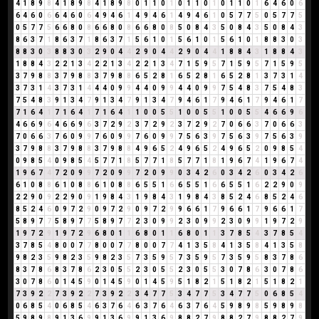
4
1
8
9
8
4
1
8
9
8
4
1
8
9
8
0
1
1
0
1
0
1
1
0
1
0
1
1
0
1
6
4
6
0
6
6
4
6
0
6
6
4
6
0
6
4
9
4
6
1
4
9
4
6
1
4
9
4
6
1
0
5
7
7
5
0
5
7
7
5
0
5
7
7
5
6
6
8
0
8
6
6
8
0
8
6
6
8
0
8
5
0
8
4
3
5
0
8
4
3
5
0
8
4
3
8
6
3
7
1
8
6
3
7
1
8
6
3
7
1
5
6
1
0
1
5
6
1
0
1
5
6
1
0
1
8
8
3
0
3
8
8
3
0
3
8
8
3
0
3
2
9
0
4
4
2
9
0
4
4
2
9
0
4
4
1
8
8
4
3
1
8
8
4
3
1
8
8
4
3
2
2
1
3
4
2
2
1
3
4
2
2
1
3
4
7
1
5
9
5
7
1
5
9
5
7
1
5
9
5
3
7
9
8
8
3
7
9
8
8
3
7
9
8
8
6
5
2
8
1
6
5
2
8
1
6
5
2
8
1
3
7
3
1
4
3
7
3
1
4
3
7
3
1
4
4
4
0
9
9
4
4
0
9
9
4
4
0
9
9
7
5
4
8
3
7
5
4
8
3
7
5
4
8
3
9
1
3
4
7
9
1
3
4
7
9
1
3
4
7
9
4
6
1
7
9
4
6
1
7
9
4
6
1
7
7
1
6
4
1
7
1
6
4
1
7
1
6
4
1
1
0
0
5
5
1
0
0
5
5
1
0
0
5
5
4
6
6
9
6
4
6
6
9
6
4
6
6
9
6
3
7
2
9
2
3
7
2
9
2
3
7
2
9
2
7
0
6
6
3
7
0
6
6
3
7
0
6
6
3
7
6
0
9
9
7
6
0
9
9
7
6
0
9
9
7
5
6
3
9
7
5
6
3
9
7
5
6
3
9
3
7
9
8
8
3
7
9
8
8
3
7
9
8
8
4
9
6
5
2
4
9
6
5
2
4
9
6
5
2
0
9
8
5
4
0
9
8
5
4
0
9
8
5
4
5
7
7
1
8
5
7
7
1
8
5
7
7
1
8
1
9
6
7
4
1
9
6
7
4
1
9
6
7
4
7
2
0
9
9
7
2
0
9
9
7
2
0
9
9
0
3
4
2
6
0
3
4
2
6
0
3
4
2
6
6
1
0
8
8
6
1
0
8
8
6
1
0
8
8
6
5
5
1
6
6
5
5
1
6
6
5
5
1
6
2
2
9
0
9
2
2
9
0
9
2
2
9
0
9
1
9
8
4
3
1
9
8
4
3
1
9
8
4
3
8
5
2
4
6
8
5
2
4
6
8
5
2
4
6
0
9
7
2
9
0
9
7
2
9
0
9
7
2
9
9
6
6
1
7
9
6
6
1
7
9
6
6
1
7
5
8
9
7
7
5
8
9
7
7
5
8
9
7
7
2
3
0
9
9
2
3
0
9
9
2
3
0
9
9
1
9
7
2
9
1
9
7
2
9
1
9
7
2
9
6
8
0
1
1
6
8
0
1
1
6
8
0
1
1
3
7
8
5
4
3
7
8
5
4
3
7
8
5
4
8
0
0
7
7
8
0
0
7
7
8
0
0
7
7
4
1
3
5
8
4
1
3
5
8
4
1
3
5
8
9
8
2
3
5
9
8
2
3
5
9
8
2
3
5
7
3
5
9
5
7
3
5
9
5
7
3
5
9
5
8
3
7
8
6
8
3
7
8
6
8
3
7
8
6
2
3
0
5
5
2
3
0
5
5
2
3
0
5
5
3
0
7
8
6
3
0
7
8
6
3
0
7
8
6
0
1
4
5
9
0
1
4
5
9
0
1
4
5
9
5
1
8
2
1
5
1
8
2
1
5
1
8
2
1
7
3
9
2
2
7
3
9
2
2
7
3
9
2
2
3
4
7
7
5
3
4
7
7
5
3
4
7
7
5
0
6
8
5
4
0
6
8
5
4
0
6
8
5
4
6
3
7
6
4
6
3
7
6
4
6
3
7
6
4
5
9
8
9
8
5
9
8
9
8
5
9
8
9
8
9
1
3
6
9
9
1
3
6
9
9
1
3
6
9
8
8
2
7
9
8
8
2
7
9
8
8
2
7
9