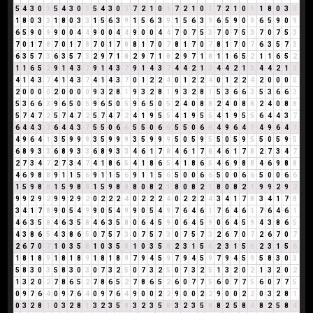
5
4
3
0
3
5
4
3
0
3
5
4
3
0
3
7
2
1
0
1
7
2
1
0
1
7
2
1
0
1
1
8
0
3
3
1
8
0
3
3
1
8
0
3
3
1
5
6
3
9
1
5
6
3
9
1
5
6
3
9
6
5
9
0
9
6
5
9
0
9
6
5
9
0
9
9
0
0
4
4
9
0
0
4
4
9
0
0
4
4
7
0
7
5
3
7
0
7
5
3
7
0
7
5
3
7
0
1
7
8
7
0
1
7
8
7
0
1
7
8
8
1
7
0
7
8
1
7
0
7
8
1
7
0
7
6
3
5
7
3
6
3
5
7
3
6
3
5
7
3
2
9
7
1
8
2
9
7
1
8
2
9
7
1
8
1
1
6
5
2
1
1
6
5
2
1
1
6
5
2
9
1
4
3
7
9
1
4
3
7
9
1
4
3
7
4
4
2
1
3
4
4
2
1
3
4
4
2
1
3
4
1
4
3
7
4
1
4
3
7
4
1
4
3
7
0
1
2
2
4
0
1
2
2
4
0
1
2
2
4
2
0
0
0
0
2
0
0
0
0
2
0
0
0
0
9
3
2
8
1
9
3
2
8
1
9
3
2
8
1
5
3
6
6
3
5
3
6
6
3
5
3
6
6
3
9
6
5
0
5
9
6
5
0
5
9
6
5
0
5
2
4
0
8
8
2
4
0
8
8
2
4
0
8
8
5
7
4
7
2
5
7
4
7
2
5
7
4
7
2
4
1
9
5
5
4
1
9
5
5
4
1
9
5
5
6
4
4
3
7
6
4
4
3
7
6
4
4
3
7
5
5
0
6
6
5
5
0
6
6
5
5
0
6
6
4
9
6
4
1
4
9
6
4
1
4
9
6
4
1
3
5
9
9
9
3
5
9
9
9
3
5
9
9
9
5
0
5
9
5
5
0
5
9
5
5
0
5
9
5
6
8
9
3
3
6
8
9
3
3
6
8
9
3
3
4
6
1
7
8
4
6
1
7
8
4
6
1
7
8
2
7
3
4
7
2
7
3
4
7
2
7
3
4
7
4
1
8
6
5
4
1
8
6
5
4
1
8
6
5
4
6
9
8
8
4
6
9
8
8
4
6
9
8
8
9
1
1
5
6
9
1
1
5
6
9
1
1
5
6
5
0
0
6
6
5
0
0
6
6
5
0
0
6
6
1
5
9
8
8
1
5
9
8
8
1
5
9
8
8
8
0
8
2
1
8
0
8
2
1
8
0
8
2
1
9
9
2
9
2
9
9
2
9
2
9
9
2
9
2
0
2
2
2
4
0
2
2
2
4
0
2
2
2
4
3
4
1
7
8
3
4
1
7
8
3
4
1
7
8
9
0
5
4
9
9
0
5
4
9
9
0
5
4
9
7
6
4
6
1
7
6
4
6
1
7
6
4
6
1
4
6
3
5
8
4
6
3
5
8
4
6
3
5
8
0
6
4
5
9
0
6
4
5
9
0
6
4
5
9
4
3
8
6
5
4
3
8
6
5
4
3
8
6
5
0
7
5
7
3
0
7
5
7
3
0
7
5
7
3
2
6
7
0
7
2
6
7
0
7
2
6
7
0
7
1
0
3
5
8
1
0
3
5
8
1
0
3
5
8
2
3
1
5
6
2
3
1
5
6
2
3
1
5
6
1
8
1
8
9
1
8
1
8
9
1
8
1
8
9
7
9
4
5
9
7
9
4
5
9
7
9
4
5
9
5
8
3
0
3
5
8
3
0
3
5
8
3
0
3
0
7
3
2
5
0
7
3
2
5
0
7
3
2
5
1
3
2
0
2
1
3
2
0
2
1
3
2
0
2
7
8
6
5
2
7
8
6
5
2
7
8
6
5
2
6
0
7
7
5
6
0
7
7
5
6
0
7
7
5
0
9
7
6
4
0
9
7
6
4
0
9
7
6
4
9
0
0
2
2
9
0
0
2
2
9
0
0
2
2
0
3
2
8
1
0
3
2
8
1
0
3
2
8
1
3
2
3
5
8
3
2
3
5
8
3
2
3
5
8
8
2
5
8
4
8
2
5
8
4