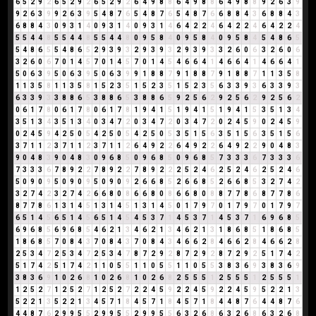
6
5
2
9
2
6
5
2
9
2
6
5
2
9
2
6
4
9
8
8
6
4
9
8
8
6
4
9
8
8
9
2
6
3
9
9
2
6
3
9
9
2
6
3
9
5
4
8
7
6
5
4
8
7
6
5
4
8
7
6
6
8
8
4
3
6
8
8
4
3
6
8
8
4
3
0
9
3
1
4
0
9
3
1
4
0
9
3
1
4
6
4
2
2
4
6
4
2
2
4
6
4
2
2
4
5
5
4
4
8
5
5
4
4
8
5
5
4
4
8
0
9
5
8
4
0
9
5
8
4
0
9
5
8
4
5
4
8
6
5
5
4
8
6
5
5
4
8
6
5
2
9
3
9
3
2
9
3
9
3
2
9
3
9
3
3
2
6
0
6
3
2
6
0
6
3
2
6
0
6
7
0
1
4
5
7
0
1
4
5
7
0
1
4
5
4
6
6
4
1
4
6
6
4
1
4
6
6
4
1
5
0
6
3
9
5
0
6
3
9
5
0
6
3
9
9
1
8
8
7
9
1
8
8
7
9
1
8
8
7
1
1
3
5
8
1
1
3
5
8
1
1
3
5
8
1
5
2
3
5
1
5
2
3
5
1
5
2
3
5
6
3
3
9
3
6
3
3
9
3
6
3
3
9
3
3
8
8
6
5
3
8
8
6
5
3
8
8
6
5
9
2
5
6
2
9
2
5
6
2
9
2
5
6
2
0
6
1
7
8
0
6
1
7
8
0
6
1
7
8
1
9
4
1
5
1
9
4
1
5
1
9
4
1
5
3
5
1
3
4
3
5
1
3
4
3
5
1
3
4
0
3
4
7
2
0
3
4
7
2
0
3
4
7
2
0
2
4
5
9
0
2
4
5
9
0
2
4
5
9
4
2
5
0
5
4
2
5
0
5
4
2
5
0
5
3
5
1
5
6
3
5
1
5
6
3
5
1
5
6
3
7
1
1
2
3
7
1
1
2
3
7
1
1
2
6
4
9
2
2
6
4
9
2
2
6
4
9
2
2
9
0
4
8
3
9
0
4
8
3
9
0
4
8
3
0
9
6
8
5
0
9
6
8
5
0
9
6
8
5
7
3
3
3
6
7
3
3
3
6
7
3
3
3
6
7
8
9
2
2
7
8
9
2
2
7
8
9
2
2
2
5
2
4
6
2
5
2
4
6
2
5
2
4
6
5
0
9
0
9
5
0
9
0
9
5
0
9
0
9
2
6
6
8
5
2
6
6
8
5
2
6
6
8
5
3
2
7
4
2
3
2
7
4
2
3
2
7
4
2
6
6
8
0
8
6
6
8
0
8
6
6
8
0
8
8
7
7
8
6
8
7
7
8
6
8
7
7
8
6
1
3
1
4
5
1
3
1
4
5
1
3
1
4
5
0
1
7
9
7
0
1
7
9
7
0
1
7
9
7
6
5
1
4
5
6
5
1
4
5
6
5
1
4
5
4
5
3
7
1
4
5
3
7
1
4
5
3
7
1
6
9
6
8
5
6
9
6
8
5
6
9
6
8
5
4
6
2
1
3
4
6
2
1
3
4
6
2
1
3
1
8
6
8
5
1
8
6
8
5
1
8
6
8
5
7
0
8
4
3
7
0
8
4
3
7
0
8
4
3
4
6
6
2
8
4
6
6
2
8
4
6
6
2
8
2
5
3
4
7
2
5
3
4
7
2
5
3
4
7
8
7
2
9
2
8
7
2
9
2
8
7
2
9
2
5
1
7
4
2
5
1
7
4
2
5
1
7
4
2
1
1
0
5
5
1
1
0
5
5
1
1
0
5
5
3
8
3
6
9
3
8
3
6
9
3
8
3
6
9
1
0
2
6
8
1
0
2
6
8
1
0
2
6
8
2
5
5
5
1
2
5
5
5
1
2
5
5
5
1
1
2
5
2
7
1
2
5
2
7
1
2
5
2
7
2
2
4
5
9
2
2
4
5
9
2
2
4
5
9
5
2
2
1
3
5
2
2
1
3
5
2
2
1
3
4
5
7
1
8
4
5
7
1
8
4
5
7
1
8
4
4
8
7
6
4
4
8
7
6
4
4
8
7
6
2
9
9
5
5
2
9
9
5
5
2
9
9
5
5
6
3
2
6
8
6
3
2
6
8
6
3
2
6
8