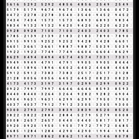
5
6
1
6
7
5
2
9
2
2
5
2
9
2
2
4
8
5
6
2
4
8
5
6
2
2
5
4
9
4
2
5
4
9
4
5
1
7
9
7
5
1
7
9
7
9
6
7
4
2
9
6
7
4
2
1
3
6
6
3
1
3
6
6
3
0
4
7
2
9
0
4
7
2
9
2
2
7
8
6
2
2
7
8
6
3
5
4
0
4
3
5
4
0
4
9
4
5
2
7
9
4
5
2
7
7
4
3
4
7
7
4
3
4
7
1
5
7
3
1
1
5
7
3
1
6
8
9
3
3
6
8
9
3
3
9
8
3
4
7
9
8
3
4
7
9
1
3
2
5
9
1
3
2
5
9
4
2
0
2
9
4
2
0
2
6
2
2
0
2
6
2
2
0
2
0
9
2
8
1
0
9
2
8
1
7
1
0
0
0
7
1
0
0
0
2
4
0
3
3
2
4
0
3
3
0
7
8
5
4
0
7
8
5
4
2
1
3
9
3
2
1
3
9
3
2
1
8
3
2
2
1
8
3
2
7
8
9
0
9
7
8
9
0
9
9
9
1
5
6
9
9
1
5
6
9
2
5
2
7
9
2
5
2
7
9
4
2
8
1
9
4
2
8
1
6
6
0
1
1
6
6
0
1
1
3
6
6
1
7
3
6
6
1
7
9
8
8
7
6
9
8
8
7
6
5
0
3
9
3
5
0
3
9
3
1
9
2
2
4
1
9
2
2
4
7
7
4
9
4
7
7
4
9
4
6
6
0
4
4
6
6
0
4
4
8
6
2
9
2
8
6
2
9
2
0
4
9
4
4
0
4
9
4
4
4
5
7
4
2
4
5
7
4
2
7
3
3
1
4
7
3
3
1
4
9
9
4
9
4
9
9
4
9
4
4
7
9
1
1
4
7
9
1
1
9
9
0
5
5
9
9
0
5
5
8
4
4
4
8
8
4
4
4
8
1
8
9
6
6
1
8
9
6
6
6
4
0
2
2
6
4
0
2
2
4
4
6
8
5
4
4
6
8
5
5
9
1
2
3
5
9
1
2
3
7
3
8
3
2
7
3
8
3
2
2
5
1
7
8
2
5
1
7
8
2
1
2
8
1
2
1
2
8
1
0
0
5
6
2
0
0
5
6
2
6
4
5
2
7
6
4
5
2
7
0
8
2
3
5
0
8
2
3
5
4
1
7
3
1
4
1
7
3
1
3
1
9
7
7
3
1
9
7
7
0
2
9
9
9
0
2
9
9
9
0
9
2
2
4
0
9
2
2
4
7
9
9
7
7
7
9
9
7
7
6
6
4
6
1
6
6
4
6
1
8
5
9
3
3
8
5
9
3
3
8
4
4
0
4
8
4
4
0
4
3
2
6
4
1
3
2
6
4
1
9
2
8
2
1
9
2
8
2
1
6
9
0
4
4
6
9
0
4
4
9
6
3
1
4
9
6
3
1
4
6
2
9
9
9
6
2
9
9
9
7
9
5
0
5
7
9
5
0
5
4
0
3
7
1
4
0
3
7
1
7
9
1
2
3
7
9
1
2
3
3
3
0
5
5
3
3
0
5
5
9
3
0
0
0
9
3
0
0
0
2
7
9
3
3
2
7
9
3
3
3
8
3
9
3
3
8
3
9
3
8
5
2
0
2
8
5
2
0
2
3
8
2
2
4
3
8
2
2
4
2
8
8
4
3
2
8
8
4
3
5
2
7
9
7
5
2
7
9
7
0
0
0
8
8
0
0
0
8
8
2
6
5
7
3
2
6
5
7
3
0
4
4
0
4
0
4
4
0
4
5
8
1
7
8
5
8
1
7
8
0
9
2
0
2
0
9
2
0
2
1
9
5
0
5
1
9
5
0
5
7
9
7
2
9
7
9
7
2
9
0
6
8
5
4
0
6
8
5
4
1
2
8
4
3
1
2
8
4
3
4
2
9
0
9
4
2
9
0
9
1
9
9
4
4
1
9
9
4
4
8
9
7
1
8
8
9
7
1
8
0
8
6
2
8
0
8
6
2
8
1
1
4
6
1
1
1
4
6
1
8
0
7
8
6