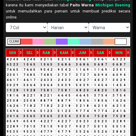
karena itu kami menyediakan tabel
Paito Warna
Michigan Evening
untuk memudahkan para pemain untuk membuat prediksi secara
online.
CLEAR
SEN
SEL
RAB
KAM
JUM
SAB
MIN
D
D
D
D
D
D
D
4
2
4
0
4
4
2
4
0
4
0
2
1
5
6
0
2
1
5
6
3
0
6
1
7
3
0
6
1
7
6
3
2
3
5
6
3
2
3
5
1
0
6
5
2
1
0
6
5
2
3
6
8
6
5
3
6
8
6
5
0
6
8
7
6
0
6
8
7
6
7
6
6
5
2
7
6
6
5
2
9
5
4
2
6
9
5
4
2
6
1
1
6
9
6
1
1
6
9
6
2
3
0
1
1
2
3
0
1
1
7
4
8
5
4
7
4
8
5
4
3
7
3
7
1
3
7
3
7
1
6
0
9
4
4
6
0
9
4
4
4
6
1
7
8
4
6
1
7
8
2
4
3
3
6
2
4
3
3
6
4
0
2
7
9
4
0
2
7
9
3
0
2
9
2
3
0
2
9
2
3
0
6
4
1
3
0
6
4
1
5
0
3
9
3
5
0
3
9
3
1
4
5
4
9
1
4
5
4
9
1
9
2
8
1
1
9
2
8
1
7
5
8
1
9
7
5
8
1
9
4
8
2
0
2
4
8
2
0
2
1
8
1
6
7
1
8
1
6
7
8
2
2
1
3
8
2
2
1
3
4
6
4
5
9
4
6
4
5
9
3
7
5
4
9
3
7
5
4
9
2
5
0
8
8
2
5
0
8
8
8
8
7
9
7
8
8
7
9
7
1
8
0
6
6
1
8
0
6
6
1
6
2
6
8
1
6
2
6
8
7
1
8
2
1
7
1
8
2
1
3
2
1
8
9
3
2
1
8
9
6
2
1
0
1
6
2
1
0
1
1
4
9
6
6
1
4
9
6
6
5
1
2
3
5
5
1
2
3
5
9
7
7
4
2
9
7
7
4
2
2
4
1
6
7
2
4
1
6
7
3
5
6
5
2
3
5
6
5
2
2
3
5
4
9
2
3
5
4
9
7
5
2
8
1
7
5
2
8
1
0
5
4
9
4
0
5
4
9
4
4
2
2
7
9
4
2
2
7
9
2
0
2
3
5
2
0
2
3
5
2
2
8
9
8
2
2
8
9
8
7
0
1
0
1
7
0
1
0
1
9
0
3
7
1
9
0
3
7
1
5
0
1
0
1
5
0
1
0
1
9
5
3
5
8
9
5
3
5
8
4
7
7
9
7
4
7
7
9
7
5
5
2
6
8
5
5
2
6
8
3
8
8
3
2