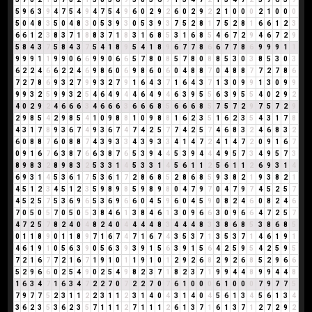
5
9
6
3
9
4
7
5
4
9
4
7
5
4
9
6
0
2
9
2
6
0
2
9
2
2
1
0
0
0
2
1
0
0
0
5
0
4
8
3
5
0
4
8
3
0
5
3
9
3
0
5
3
9
3
7
5
2
8
1
7
5
2
8
1
6
6
1
2
3
6
6
1
2
3
8
3
7
1
8
8
3
7
1
8
3
1
6
8
5
3
1
6
8
5
4
6
7
2
9
4
6
7
2
9
5
8
4
3
7
5
8
4
3
7
5
4
1
8
9
5
4
1
8
9
6
7
7
8
6
6
7
7
8
6
9
9
9
1
1
9
9
9
1
1
9
9
0
6
6
9
9
0
6
6
5
7
8
0
8
5
7
8
0
8
8
5
3
0
3
8
5
3
0
3
6
2
2
4
6
6
2
2
4
6
9
8
6
0
6
9
8
6
0
6
0
4
8
8
7
0
4
8
8
7
7
2
7
8
6
7
2
7
8
6
9
3
2
7
9
9
3
2
7
9
1
6
4
3
7
1
6
4
3
7
1
3
0
9
9
1
3
0
9
9
9
9
3
2
5
9
9
3
2
5
4
6
4
9
4
4
6
4
9
4
6
3
9
5
5
6
3
9
5
5
4
0
2
9
2
4
0
2
9
2
4
6
6
6
3
4
6
6
6
3
6
6
6
8
5
6
6
6
8
5
7
5
7
2
9
7
5
7
2
9
2
9
8
5
4
2
9
8
5
4
1
0
9
8
8
1
0
9
8
8
1
6
2
3
5
1
6
2
3
5
4
3
1
7
8
4
3
1
7
8
9
3
6
7
4
9
3
6
7
4
7
4
2
5
7
7
4
2
5
7
4
6
8
3
2
4
6
8
3
2
6
0
8
8
7
6
0
8
8
7
4
3
9
3
3
4
3
9
3
3
4
1
4
7
2
4
1
4
7
2
0
9
1
6
7
0
9
1
6
7
6
3
8
7
6
6
3
8
7
6
5
3
9
4
4
5
3
9
4
4
4
9
5
7
3
4
9
5
7
3
8
9
8
3
2
8
9
8
3
2
5
3
3
1
4
5
3
3
1
4
5
6
1
1
2
5
6
1
1
2
6
9
3
1
4
6
9
3
1
4
5
3
6
1
7
5
3
6
1
7
2
8
6
8
5
2
8
6
8
5
9
3
8
2
1
9
3
8
2
1
4
5
1
2
3
4
5
1
2
3
5
9
8
9
8
5
9
8
9
8
0
4
7
9
7
0
4
7
9
7
4
5
2
5
7
4
5
2
5
7
5
3
6
9
6
5
3
6
9
6
6
0
4
5
9
6
0
4
5
9
0
8
2
4
6
0
8
2
4
6
7
0
5
0
5
7
0
5
0
5
3
8
4
6
1
3
8
4
6
1
3
0
9
6
6
3
0
9
6
6
4
7
2
5
7
4
7
2
5
7
8
2
4
0
4
8
2
4
0
4
4
4
4
8
3
4
4
4
8
3
3
8
6
8
5
3
8
6
8
5
0
1
1
8
9
0
1
1
8
9
7
1
6
7
4
7
1
6
7
4
3
5
3
7
1
3
5
3
7
1
4
6
1
9
1
4
6
1
9
1
0
5
6
3
9
0
5
6
3
9
3
9
1
5
6
3
9
1
5
6
4
2
5
9
5
4
2
5
9
5
7
2
1
6
7
7
2
1
6
7
1
9
1
0
1
1
9
1
0
1
2
9
2
6
8
2
9
2
6
8
5
2
9
6
6
5
2
9
6
6
0
2
5
4
9
0
2
5
4
9
8
2
3
7
1
8
2
3
7
1
9
9
4
4
8
9
9
4
4
8
1
6
3
4
7
1
6
3
4
7
2
2
7
0
7
2
2
7
0
7
6
1
0
0
0
6
1
0
0
0
7
9
7
7
5
7
9
7
7
5
2
3
1
1
2
2
3
1
1
2
3
1
4
0
4
3
1
4
0
4
5
6
1
3
4
5
6
1
3
4
3
6
2
3
5
3
6
2
3
5
7
1
1
1
2
7
1
1
1
2
6
1
3
7
1
6
1
3
7
1
2
7
2
9
2