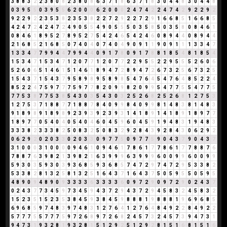
3
8
8
3
2
2
3
8
0
8
2
3
8
0
8
6
3
7
1
8
6
3
7
1
8
3
0
4
4
8
3
0
4
4
8
0
3
9
5
5
0
3
9
5
5
6
2
0
0
0
6
2
0
0
0
2
4
7
4
2
2
4
7
4
2
9
2
2
9
2
9
2
2
9
2
2
3
5
3
8
2
3
5
3
8
2
2
7
2
9
2
2
7
2
9
1
6
6
8
5
1
6
6
8
5
4
2
4
7
2
4
2
4
7
2
4
9
0
5
5
4
9
0
5
5
5
0
3
5
8
5
0
3
5
8
0
8
4
6
1
0
8
4
6
1
8
9
5
2
7
8
9
5
2
7
5
4
2
4
6
5
4
2
4
6
0
8
9
4
4
0
8
9
4
4
2
1
6
8
5
2
1
6
8
5
0
7
4
0
4
0
7
4
0
4
9
0
9
1
1
9
0
9
1
1
1
3
3
4
7
1
3
3
4
7
7
9
9
4
4
7
9
9
4
4
0
9
1
7
8
0
9
1
7
8
8
1
8
5
4
8
1
8
5
4
1
5
3
4
7
1
5
3
4
7
1
2
0
7
7
1
2
0
7
7
2
2
9
5
5
2
2
9
5
5
5
2
6
0
6
5
2
6
0
6
5
1
4
6
1
5
1
4
6
1
8
9
4
7
2
8
9
4
7
2
6
7
3
2
5
6
7
3
2
5
1
5
4
3
7
1
5
4
3
7
9
5
8
9
8
9
5
8
9
8
5
4
7
6
4
5
4
7
6
4
8
5
2
2
4
8
5
2
2
4
7
5
9
7
7
7
5
9
7
7
8
2
0
9
9
8
2
0
9
9
5
4
7
7
5
5
4
7
7
5
7
7
5
3
8
7
7
5
3
8
5
4
3
0
3
5
4
3
0
3
2
5
2
6
8
2
5
2
6
8
1
2
7
5
3
1
2
7
5
3
7
1
8
8
7
7
1
8
8
7
8
4
0
9
9
8
4
0
9
9
8
1
4
8
3
8
1
4
8
3
9
1
8
9
8
9
1
8
9
8
9
2
3
9
3
9
2
3
9
3
1
4
1
8
9
1
4
1
8
9
1
8
9
7
7
1
8
9
7
7
0
5
4
0
4
0
5
4
0
4
6
0
4
5
9
6
0
4
5
9
1
9
4
8
3
1
9
4
8
3
3
3
3
8
2
3
3
3
8
2
5
0
8
3
2
5
0
8
3
2
9
2
8
4
3
9
2
8
4
3
0
6
2
9
2
0
6
2
9
2
0
2
0
3
3
0
2
0
3
3
0
9
7
7
5
0
9
7
7
5
9
0
4
3
7
9
0
4
3
7
3
1
0
0
0
3
1
0
0
0
0
9
4
6
1
0
9
4
6
1
7
8
6
1
7
7
8
6
1
7
7
8
8
7
6
7
8
8
7
6
3
9
8
2
1
3
9
8
2
1
6
3
9
9
9
6
3
9
9
9
6
0
0
9
9
6
0
0
9
9
5
9
3
0
3
5
9
3
0
3
9
3
6
8
5
9
3
6
8
5
7
4
7
2
9
7
4
7
2
9
5
3
3
8
2
5
3
3
8
2
8
1
3
2
5
8
1
3
2
5
1
6
4
3
7
1
6
4
3
7
5
0
5
9
5
5
0
5
9
5
4
8
9
0
9
4
8
9
0
9
3
3
3
3
6
3
3
3
3
6
0
9
7
2
9
0
9
7
2
9
0
2
4
3
7
0
2
4
3
7
7
3
4
5
9
7
3
4
5
9
4
3
7
2
9
4
3
7
2
9
4
5
8
3
2
4
5
8
3
2
1
5
2
3
5
1
5
2
3
5
3
8
4
5
9
3
8
4
5
9
8
8
8
1
9
8
8
8
1
9
6
9
6
8
5
6
9
6
8
5
9
7
4
8
3
9
7
4
8
3
1
2
7
6
4
1
2
7
6
4
8
4
9
2
2
8
4
9
2
2
5
7
7
7
5
5
7
7
7
5
9
7
2
6
8
9
7
2
6
8
2
4
5
7
3
2
4
5
7
3
9
4
7
3
1
9
4
7
3
1
9
3
2
8
1
9
3
2
8
1
5
1
2
9
2
5
1
2
9
2
8
1
5
1
6
8
1
5
1
6