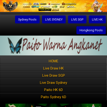
Sydney Pools
LIVE SYDNEY
LIVE SGP
LIVE HK
Hongkong Pools
HOME
Live Draw HK
Live Draw SGP
Live Draw Sydney
Paito HK 6D
Paito Sydney 6D