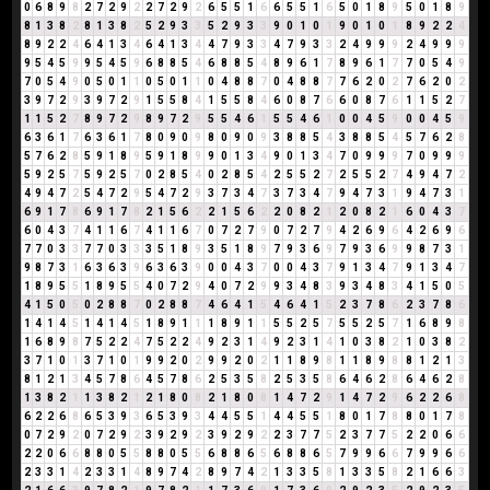
0
6
8
9
8
2
7
2
9
2
2
7
2
9
2
6
5
5
1
6
6
5
5
1
6
5
0
1
8
9
5
0
1
8
9
8
1
3
8
2
8
1
3
8
2
5
2
9
3
3
5
2
9
3
3
9
0
1
0
1
9
0
1
0
1
8
9
2
2
4
8
9
2
2
4
6
4
1
3
4
6
4
1
3
4
4
7
9
3
3
4
7
9
3
3
2
4
9
9
9
2
4
9
9
9
9
5
4
5
9
9
5
4
5
9
6
8
8
5
4
6
8
8
5
4
8
9
6
1
7
8
9
6
1
7
7
0
5
4
9
7
0
5
4
9
0
5
0
1
1
0
5
0
1
1
0
4
8
8
7
0
4
8
8
7
7
6
2
0
2
7
6
2
0
2
3
9
7
2
9
3
9
7
2
9
1
5
5
8
4
1
5
5
8
4
6
0
8
7
6
6
0
8
7
6
1
1
5
2
7
1
1
5
2
7
8
9
7
2
9
8
9
7
2
9
5
5
4
6
1
5
5
4
6
1
0
0
4
5
9
0
0
4
5
9
6
3
6
1
7
6
3
6
1
7
8
0
9
0
9
8
0
9
0
9
3
8
8
5
4
3
8
8
5
4
5
7
6
2
8
5
7
6
2
8
5
9
1
8
9
5
9
1
8
9
9
0
1
3
4
9
0
1
3
4
7
0
9
9
9
7
0
9
9
9
5
9
2
5
7
5
9
2
5
7
0
2
8
5
4
0
2
8
5
4
2
5
5
2
7
2
5
5
2
7
4
9
4
7
2
4
9
4
7
2
5
4
7
2
9
5
4
7
2
9
3
7
3
4
7
3
7
3
4
7
9
4
7
3
1
9
4
7
3
1
6
9
1
7
8
6
9
1
7
8
2
1
5
6
2
2
1
5
6
2
2
0
8
2
1
2
0
8
2
1
6
0
4
3
7
6
0
4
3
7
4
1
1
6
7
4
1
1
6
7
0
7
2
7
9
0
7
2
7
9
4
2
6
9
6
4
2
6
9
6
7
7
0
3
3
7
7
0
3
3
3
5
1
8
9
3
5
1
8
9
7
9
3
6
9
7
9
3
6
9
9
8
7
3
1
9
8
7
3
1
6
3
6
3
9
6
3
6
3
9
0
0
4
3
7
0
0
4
3
7
9
1
3
4
7
9
1
3
4
7
1
8
9
5
5
1
8
9
5
5
4
0
7
2
9
4
0
7
2
9
9
3
4
8
3
9
3
4
8
3
4
1
5
0
5
4
1
5
0
5
0
2
8
8
7
0
2
8
8
7
4
6
4
1
5
4
6
4
1
5
2
3
7
8
6
2
3
7
8
6
1
4
1
4
5
1
4
1
4
5
1
8
9
1
1
1
8
9
1
1
5
5
2
5
7
5
5
2
5
7
1
6
8
9
8
1
6
8
9
8
7
5
2
2
4
7
5
2
2
4
9
2
3
1
4
9
2
3
1
4
1
0
3
8
2
1
0
3
8
2
3
7
1
0
1
3
7
1
0
1
9
9
2
0
2
9
9
2
0
2
1
1
8
9
8
1
1
8
9
8
8
1
2
1
3
8
1
2
1
3
4
5
7
8
6
4
5
7
8
6
2
5
3
5
8
2
5
3
5
8
6
4
6
2
8
6
4
6
2
8
1
3
8
2
1
1
3
8
2
1
2
1
8
0
8
2
1
8
0
8
1
4
7
2
9
1
4
7
2
9
6
2
2
6
8
6
2
2
6
8
6
5
3
9
3
6
5
3
9
3
4
4
5
5
1
4
4
5
5
1
8
0
1
7
8
8
0
1
7
8
0
7
2
9
2
0
7
2
9
2
3
9
2
9
2
3
9
2
9
2
2
3
7
7
5
2
3
7
7
5
2
2
0
6
6
2
2
0
6
6
8
8
0
5
5
8
8
0
5
5
6
8
8
6
5
6
8
8
6
5
7
9
9
6
6
7
9
9
6
6
2
3
3
1
4
2
3
3
1
4
8
9
7
4
2
8
9
7
4
2
1
3
3
5
8
1
3
3
5
8
2
1
6
6
3