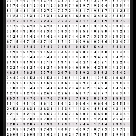
0
5
1
5
6
0
5
1
5
6
2
2
7
5
3
2
2
7
5
3
2
3
7
9
7
2
3
7
9
7
9
1
7
6
4
9
1
7
6
4
0
8
1
2
3
0
8
1
2
3
6
3
9
7
7
6
3
9
7
7
9
3
0
4
4
9
3
0
4
4
8
1
1
5
6
8
1
1
5
6
7
2
7
2
9
7
2
7
2
9
9
3
1
7
8
9
3
1
7
8
1
1
2
3
5
1
1
2
3
5
2
8
3
1
4
2
8
3
1
4
6
3
0
4
4
6
3
0
4
4
3
4
8
3
2
3
4
8
3
2
0
1
2
2
4
0
1
2
2
4
7
2
3
7
1
7
2
3
7
1
4
3
1
9
1
4
3
1
9
1
8
0
7
5
3
8
0
7
5
3
5
4
2
8
1
5
4
2
8
1
1
7
8
1
9
1
7
8
1
9
3
3
8
5
4
3
3
8
5
4
3
5
8
0
8
3
5
8
0
8
0
8
3
0
3
0
8
3
0
3
0
8
5
8
4
0
8
5
8
4
4
1
2
9
2
4
1
2
9
2
7
1
4
2
6
7
1
4
2
6
4
2
8
7
6
4
2
8
7
6
3
5
3
3
6
3
5
3
3
6
6
7
1
5
6
6
7
1
5
6
3
7
1
0
1
3
7
1
0
1
0
0
9
6
6
0
0
9
6
6
9
3
4
7
2
9
3
4
7
2
7
3
4
7
2
7
3
4
7
2
0
1
5
5
1
0
1
5
5
1
5
4
3
1
4
5
4
3
1
4
5
8
9
0
9
5
8
9
0
9
9
3
5
3
8
9
3
5
3
8
4
9
8
0
8
4
9
8
0
8
1
1
3
8
2
1
1
3
8
2
6
3
4
4
8
6
3
4
4
8
9
7
8
9
8
9
7
8
9
8
9
4
2
3
5
9
4
2
3
5
8
1
9
9
9
8
1
9
9
9
1
3
1
9
1
1
3
1
9
1
4
0
2
1
3
4
0
2
1
3
1
2
2
4
6
1
2
2
4
6
6
8
2
4
6
6
8
2
4
6
6
5
0
6
6
6
5
0
6
6
4
2
3
8
2
4
2
3
8
2
4
6
2
9
2
4
6
2
9
2
2
0
7
6
4
2
0
7
6
4
3
8
9
2
2
3
8
9
2
2
0
4
4
2
6
0
4
4
2
6
0
1
5
3
8
0
1
5
3
8
1
2
8
8
7
1
2
8
8
7
1
0
6
5
2
1
0
6
5
2
1
9
5
9
5
1
9
5
9
5
1
8
6
9
6
1
8
6
9
6
4
0
9
0
9
4
0
9
0
9
5
9
8
0
8
5
9
8
0
8
9
5
4
4
8
9
5
4
4
8
4
3
6
2
8
4
3
6
2
8
1
4
5
4
9
1
4
5
4
9
1
2
7
8
6
1
2
7
8
6
2
2
6
9
6
2
2
6
9
6
6
8
7
7
5
6
8
7
7
5
9
6
3
4
7
9
6
3
4
7
8
4
7
6
4
8
4
7
6
4
7
9
9
5
5
7
9
9
5
5
8
5
9
3
3
8
5
9
3
3
9
9
1
0
1
9
9
1
0
1
8
6
1
2
3
8
6
1
2
3
0
6
6
4
1
0
6
6
4
1
2
4
5
3
8
2
4
5
3
8
3
6
3
1
4
3
6
3
1
4
1
4
3
4
7
1
4
3
4
7
4
3
1
6
7
4
3
1
6
7
8
2
1
0
1
8
2
1
0
1
5
4
6
7
4
5
4
6
7
4
6
6
0
0
0
6
6
0
0
0
5
3
3
6
9
5
3
3
6
9
0
7
0
8
8
0
7
0
8
8
9
1
8
8
7
9
1
8
8
7
2
2
4
8
3
2
2
4
8
3
3
2
8
7
6
3
2
8
7
6
1
7
9
3
3
1
7
9
3
3
1
7
4
4
8
1
7
4
4
8
9
3
9
5
5
9
3
9
5
5
8
7
4
3
7
8
7
4
3
7
4
0
9
7
7
4
0
9
7
7
0
7
7
3
1
0
7
7
3
1
2
6
0
5
5
2
6
0
5
5
3
1
6
2
8
3
1
6
2
8
7
5
8
5
4
7
5
8
5
4
5
9
9
5
5