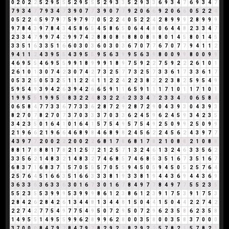
0
2
0
2
2
5
2
9
5
5
5
2
9
5
5
5
2
9
3
3
5
2
9
3
3
6
9
3
4
7
6
9
3
4
7
7
9
3
4
7
7
9
3
4
7
3
9
0
7
7
3
9
0
7
7
9
2
0
6
6
9
2
0
6
6
0
5
2
2
4
0
5
2
2
4
5
9
7
9
7
5
9
7
9
7
0
5
2
2
4
0
5
2
2
4
2
8
9
9
9
2
8
9
9
9
9
7
8
4
3
9
7
8
4
3
4
5
8
6
5
4
5
8
6
5
0
6
4
4
8
0
6
4
4
8
2
3
3
4
7
2
3
3
4
7
9
9
7
4
2
9
9
7
4
2
8
8
0
8
8
8
8
0
8
8
8
0
1
4
5
8
0
1
4
5
3
3
5
1
6
3
3
5
1
6
6
0
3
0
3
6
0
3
0
3
6
7
0
7
7
6
7
0
7
7
9
4
1
1
2
9
4
1
1
2
4
3
9
5
5
4
3
9
5
5
9
5
6
3
9
9
5
6
3
9
8
0
0
9
9
8
0
0
9
9
4
6
9
5
5
4
6
9
5
5
9
9
1
8
9
9
9
1
8
9
7
5
9
2
2
7
5
9
2
2
2
6
1
0
1
2
6
1
0
1
3
0
7
4
2
3
0
7
4
2
7
3
2
5
7
7
3
2
5
7
3
3
6
1
7
3
3
6
1
7
0
5
3
2
5
0
5
3
2
5
1
1
2
2
4
1
1
2
2
4
2
2
3
8
2
2
2
3
8
2
5
9
5
4
9
5
9
5
4
9
3
9
4
2
6
3
9
4
2
6
6
5
9
1
1
6
5
9
1
1
1
7
1
0
1
1
7
1
0
1
1
9
9
5
5
1
9
9
5
5
8
3
2
2
4
8
3
2
2
4
2
3
3
4
7
2
3
3
4
7
0
6
5
8
4
0
6
5
8
4
7
7
3
3
6
7
7
3
3
6
2
8
7
2
9
2
8
7
2
9
0
4
3
9
3
0
4
3
9
3
8
2
7
0
7
8
2
7
0
7
3
7
0
3
3
3
7
0
3
3
6
2
4
5
9
6
2
4
5
9
3
4
2
3
5
3
4
2
3
5
0
1
6
4
1
0
1
6
4
1
5
7
5
4
9
5
7
5
4
9
2
5
0
9
9
2
5
0
9
9
2
1
9
6
6
2
1
9
6
6
4
6
8
9
8
4
6
8
9
8
2
4
5
6
2
2
4
5
6
2
4
3
9
7
7
4
3
9
7
7
2
0
0
2
2
2
0
0
2
2
6
8
1
7
8
6
8
1
7
8
2
1
0
8
8
2
1
0
8
8
8
8
1
7
8
8
8
1
7
8
2
1
2
5
7
2
1
2
5
7
1
3
2
4
6
1
3
2
4
6
3
3
5
6
2
3
3
5
6
2
1
4
8
3
2
1
4
8
3
2
7
4
6
8
5
7
4
6
8
5
3
5
1
6
7
3
5
1
6
7
6
8
3
7
1
6
8
3
7
1
5
7
0
5
5
5
7
0
5
5
9
4
5
0
5
9
4
5
0
5
2
5
7
6
4
2
5
7
6
4
5
1
6
6
3
5
1
6
6
3
3
3
8
1
9
3
3
8
1
9
4
4
3
6
9
4
4
3
6
9
3
6
3
3
6
3
6
3
3
6
3
0
1
6
7
3
0
1
6
7
8
4
9
7
7
8
4
9
7
7
5
5
2
3
5
5
5
2
3
5
5
3
9
9
9
5
3
9
9
9
8
6
1
2
3
8
6
1
2
3
9
1
7
5
3
9
1
7
5
3
2
8
4
2
6
2
8
4
2
6
1
3
4
4
8
1
3
4
4
8
1
5
0
4
4
1
5
0
4
4
2
2
7
4
2
2
2
7
4
2
7
7
5
4
9
7
7
5
4
9
5
0
7
2
9
5
0
7
2
9
6
2
3
5
8
6
2
3
5
8
1
4
9
5
5
1
4
9
5
5
9
9
6
2
8
9
9
6
2
8
0
0
3
5
8
0
0
3
5
8
3
7
0
0
0
3
7
0
0
0
8
4
7
9
7
8
4
7
9
7
8
2
9
2
2
8
2
9
2
2
5
7
8
2
1
5
7
8
2
1