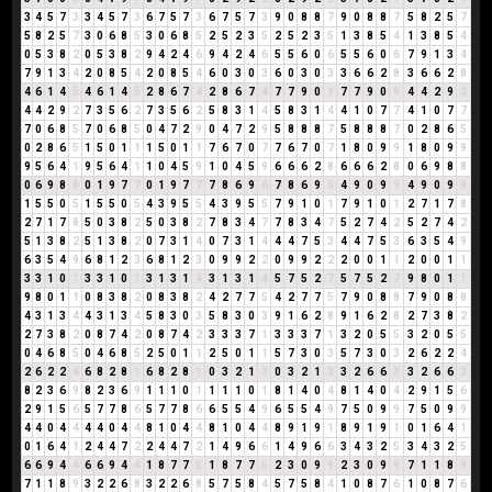
3
4
5
7
3
3
4
5
7
3
6
7
5
7
3
6
7
5
7
3
9
0
8
8
7
9
0
8
8
7
5
8
2
5
7
5
8
2
5
7
3
0
6
8
5
3
0
6
8
5
2
5
2
3
5
2
5
2
3
5
1
3
8
5
4
1
3
8
5
4
0
5
3
8
2
0
5
3
8
2
9
4
2
4
6
9
4
2
4
6
5
5
6
0
6
5
5
6
0
6
7
9
1
3
4
7
9
1
3
4
2
0
8
5
4
2
0
8
5
4
6
0
3
0
3
6
0
3
0
3
3
6
6
2
8
3
6
6
2
8
4
6
1
4
5
4
6
1
4
5
2
8
6
7
4
2
8
6
7
4
7
7
9
0
9
7
7
9
0
9
4
4
2
9
2
4
4
2
9
2
7
3
5
6
2
7
3
5
6
2
5
8
3
1
4
5
8
3
1
4
4
1
0
7
7
4
1
0
7
7
7
0
6
8
5
7
0
6
8
5
0
4
7
2
9
0
4
7
2
9
5
8
8
8
7
5
8
8
8
7
0
2
8
6
5
0
2
8
6
5
1
5
0
1
1
1
5
0
1
1
7
6
7
0
7
7
6
7
0
7
1
8
0
9
9
1
8
0
9
9
9
5
6
4
1
9
5
6
4
1
1
0
4
5
9
1
0
4
5
9
6
6
6
2
8
6
6
6
2
8
0
6
9
8
8
0
6
9
8
8
0
1
9
7
7
0
1
9
7
7
7
8
6
9
6
7
8
6
9
6
4
9
0
9
9
4
9
0
9
9
1
5
5
0
5
1
5
5
0
5
4
3
9
5
5
4
3
9
5
5
7
9
1
0
1
7
9
1
0
1
2
7
1
7
8
2
7
1
7
8
5
0
3
8
2
5
0
3
8
2
7
8
3
4
7
7
8
3
4
7
5
2
7
4
2
5
2
7
4
2
5
1
3
8
2
5
1
3
8
2
0
7
3
1
4
0
7
3
1
4
4
4
7
5
3
4
4
7
5
3
6
3
5
4
9
6
3
5
4
9
6
8
1
2
3
6
8
1
2
3
0
9
9
2
2
0
9
9
2
2
2
0
0
1
1
2
0
0
1
1
3
3
1
0
1
3
3
1
0
1
3
1
3
1
4
3
1
3
1
4
5
7
5
2
7
5
7
5
2
7
9
8
0
1
1
9
8
0
1
1
0
8
3
8
2
0
8
3
8
2
4
2
7
7
5
4
2
7
7
5
7
9
0
8
8
7
9
0
8
8
4
3
1
3
4
4
3
1
3
4
5
8
3
0
3
5
8
3
0
3
9
1
6
2
8
9
1
6
2
8
2
7
3
8
2
2
7
3
8
2
0
8
7
4
2
0
8
7
4
2
3
3
3
7
1
3
3
3
7
1
3
2
0
5
5
3
2
0
5
5
0
4
6
8
5
0
4
6
8
5
2
5
0
1
1
2
5
0
1
1
5
7
3
0
3
5
7
3
0
3
2
6
2
2
4
2
6
2
2
4
6
8
2
8
1
6
8
2
8
1
0
3
2
1
3
0
3
2
1
3
3
2
6
6
3
3
2
6
6
3
8
2
3
6
9
8
2
3
6
9
1
1
1
0
1
1
1
1
0
1
8
1
4
0
4
8
1
4
0
4
2
9
1
5
6
2
9
1
5
6
5
7
7
8
6
5
7
7
8
6
6
5
5
4
9
6
5
5
4
9
7
5
0
9
9
7
5
0
9
9
4
4
0
4
4
4
4
0
4
4
8
1
0
4
4
8
1
0
4
4
8
9
1
9
1
8
9
1
9
1
0
1
6
4
1
0
1
6
4
1
2
4
4
7
2
2
4
4
7
2
1
4
9
6
6
1
4
9
6
6
3
4
3
2
5
3
4
3
2
5
6
6
9
4
4
6
6
9
4
4
1
8
7
7
5
1
8
7
7
5
2
3
0
9
9
2
3
0
9
9
7
1
1
8
9
7
1
1
8
9
3
2
2
6
8
3
2
2
6
8
5
7
5
8
4
5
7
5
8
4
1
0
8
7
6
1
0
8
7
6