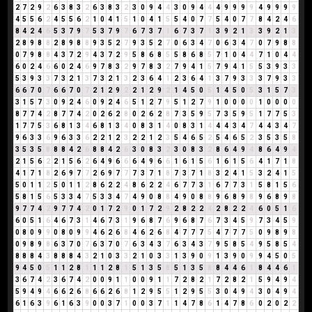
2
7
2
9
2
6
3
8
3
2
6
3
8
3
2
3
0
9
4
4
3
0
9
4
4
4
9
9
9
9
4
9
9
9
9
4
5
5
6
2
4
5
5
6
2
1
0
4
1
5
1
0
4
1
5
5
4
0
7
7
5
4
0
7
7
8
4
2
4
6
8
4
2
4
6
5
3
7
9
7
5
3
7
9
7
6
7
3
7
1
6
7
3
7
1
3
9
2
1
3
3
9
2
1
3
2
8
9
8
8
2
8
9
8
8
9
3
5
2
7
9
3
5
2
7
0
6
3
4
7
0
6
3
4
7
0
7
9
8
8
0
7
9
8
8
4
3
7
2
9
4
3
7
2
9
5
8
6
8
5
5
8
6
8
5
7
1
0
4
4
7
1
0
4
4
6
0
2
4
6
6
0
2
4
6
9
7
8
3
2
9
7
8
3
2
7
9
4
1
5
7
9
4
1
5
5
3
9
3
3
5
3
9
3
3
7
3
2
1
3
7
3
2
1
3
2
3
6
4
1
2
3
6
4
1
3
7
9
3
3
3
7
9
3
3
6
6
7
0
7
6
6
7
0
7
2
1
2
9
2
2
1
2
9
2
1
4
5
0
5
1
4
5
0
5
3
1
5
7
3
3
1
5
7
3
0
9
2
4
6
0
9
2
4
6
5
1
2
7
9
5
1
2
7
9
1
0
0
0
0
1
0
0
0
0
8
7
7
4
2
8
7
7
4
2
0
2
6
2
8
0
2
6
2
8
7
3
5
9
5
7
3
5
9
5
1
7
7
5
3
1
7
7
5
3
6
8
1
3
4
6
8
1
3
4
0
8
3
1
4
0
8
3
1
4
4
4
3
4
7
4
4
3
4
7
9
6
3
3
6
9
6
3
3
6
2
2
1
2
3
2
2
1
2
3
5
4
6
5
2
5
4
6
5
2
3
5
3
5
8
3
5
3
5
8
8
8
4
2
6
8
8
4
2
6
3
0
8
3
2
3
0
8
3
2
8
6
4
9
4
8
6
4
9
4
2
1
5
6
2
2
1
5
6
2
6
4
9
6
6
6
4
9
6
6
1
6
1
5
6
1
6
1
5
6
4
1
7
1
8
4
1
7
1
8
2
6
9
7
7
2
6
9
7
7
7
3
7
1
8
7
3
7
1
8
3
2
4
1
5
3
2
4
1
5
5
0
1
1
2
5
0
1
1
2
8
6
2
2
4
8
6
2
2
4
6
7
7
3
1
6
7
7
3
1
5
8
1
5
6
5
8
1
5
6
5
3
3
4
7
5
3
3
4
7
4
9
0
8
8
4
9
0
8
8
9
6
8
9
8
9
6
8
9
8
9
7
7
4
2
9
7
7
4
2
0
1
7
2
9
0
1
7
2
9
2
8
2
2
4
2
8
2
2
4
6
0
5
1
6
6
0
5
1
6
4
6
7
3
1
4
6
7
3
1
9
6
8
7
6
9
6
8
7
6
7
3
4
5
9
7
3
4
5
9
0
8
0
9
9
0
8
0
9
9
4
6
2
6
8
4
6
2
6
8
4
7
7
7
5
4
7
7
7
5
0
9
8
9
8
0
9
8
9
8
6
3
7
0
7
6
3
7
0
7
6
3
4
3
7
6
3
4
3
7
9
5
8
5
4
9
5
8
5
4
8
8
8
4
3
8
8
8
4
3
2
1
0
3
3
2
1
0
3
3
1
3
9
0
9
1
3
9
0
9
9
4
5
0
5
9
4
5
0
5
1
1
2
8
1
1
1
2
8
1
5
1
3
5
8
5
1
3
5
8
8
4
4
6
1
8
4
4
6
1
3
6
7
4
2
3
6
7
4
2
0
0
9
1
1
0
0
9
1
1
7
2
8
2
1
7
2
8
2
1
5
9
4
9
4
5
9
4
9
4
6
6
2
6
8
6
6
2
6
8
1
2
9
5
5
1
2
9
5
5
3
0
4
9
4
3
0
4
9
4
6
1
6
3
9
6
1
6
3
9
0
0
3
7
1
0
0
3
7
1
1
4
7
8
6
1
4
7
8
6
0
2
0
2
2