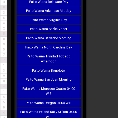
Paito Warna Delaware Day
3
8
Paito Warna Arkansas Midday
3
5
Paito Warna Virginia Day
4
2
Paito Warna Sazka Vecer
5
Paito Warna Salvador Morning
8
9
Paito Warna North Carolina Day
5
7
Paito Warna Trinidad Tobago
7
Afternoon
1
Paito Warna Bonoloto
3
9
Paito Warna San Juan Morning
8
4
Paito Warna Morocco Quatro 04:00
1
WIB
4
5
Paito Warna Oregon 04:00 WIB
0
Paito Warna Ireland Daily Million 04:00
4
WIB
3