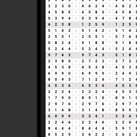
3
2
3
0
3
4
6
2
4
6
4
6
2
4
5
8
5
4
4
5
8
5
4
4
5
8
0
3
9
4
4
0
3
9
4
4
4
7
8
6
2
3
8
2
1
2
5
9
5
1
2
5
5
1
4
2
6
5
1
4
2
6
5
1
4
2
5
5
1
6
2
5
5
1
6
5
7
6
0
8
2
4
6
9
1
8
8
7
9
1
8
5
2
4
4
8
5
2
4
4
8
5
2
4
9
7
4
3
7
9
7
4
3
7
5
1
8
2
3
8
0
8
2
7
2
2
4
2
7
2
4
5
3
8
2
4
5
3
8
2
4
5
3
6
9
9
0
9
6
9
9
0
9
2
4
9
8
0
9
3
3
7
1
2
4
6
7
1
2
4
5
3
6
9
4
5
3
6
9
4
5
3
2
2
2
4
6
2
2
2
4
6
4
5
3
1
7
9
0
9
8
9
1
0
1
8
9
1
2
9
7
6
4
2
9
7
6
4
2
9
7
3
1
4
8
3
3
1
4
8
3
8
9
9
6
0
9
9
9
3
3
4
1
5
3
3
4
2
2
4
6
1
2
2
4
6
1
2
2
4
8
4
4
4
8
8
4
4
4
8
5
9
1
8
5
2
9
2
3
6
2
2
4
3
6
2