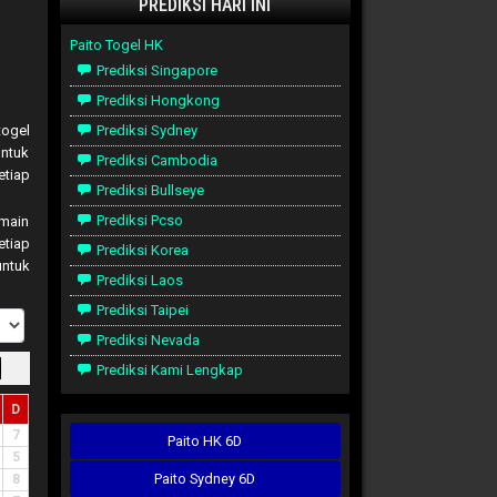
PREDIKSI HARI INI
Paito Togel HK
Prediksi Singapore
Prediksi Hongkong
Prediksi Sydney
togel
untuk
Prediksi Cambodia
etiap
Prediksi Bullseye
Prediksi Pcso
rmain
tiap
Prediksi Korea
ntuk
Prediksi Laos
Prediksi Taipei
Prediksi Nevada
Prediksi Kami Lengkap
D
7
Paito HK 6D
5
Paito Sydney 6D
8