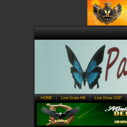
HOME
Live Draw HK
Live Draw SGP