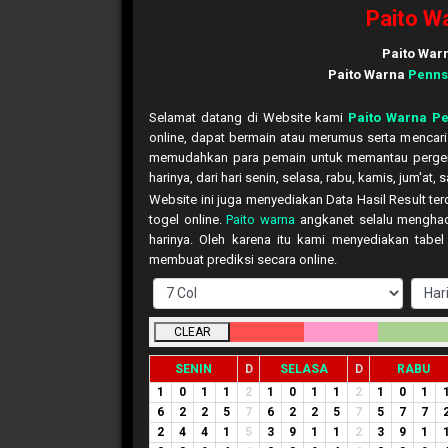
Paito W
Paito War
Paito Warna
Penns
Selamat datang di Website kami
Paito Warna Pe
online, dapat bermain atau merumus serta mencari
memudahkan para pemain untuk memantau perge
harinya, dari hari senin, selasa, rabu, kamis, jum'at
Website ini juga menyediakan Data Hasil Result te
togel online.
Paito warna
angkanet selalu menghadi
harinya. Oleh karena itu kami menyediakan tabe
membuat prediksi secara online.
CLEAR
SENIN
D
SELASA
D
RABU
1
0
1
1
2
1
0
1
1
2
1
0
1
6
2
2
5
7
6
2
2
5
7
5
7
7
2
4
4
1
5
3
9
1
1
2
3
9
1