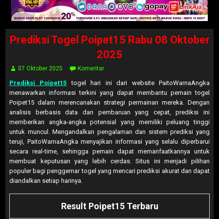
Prediksi Togel Poipet15 Rabu 08 Oktober
2025
07 Oktober 2025
Komentar
Prediksi Poipet15
togel hari ini dari website PaitoWarnaAngka
menawarkan informasi terkini yang dapat membantu pemain togel
Poipet15 dalam merencanakan strategi permainan mereka. Dengan
analisis berbasis data dan pembaruan yang cepat, prediksi ini
memberikan angka-angka potensial yang memiliki peluang tinggi
untuk muncul. Mengandalkan pengalaman dan sistem prediksi yang
teruji, PaitoWarnaAngka menyajikan informasi yang selalu diperbarui
secara real-time, sehingga pemain dapat memanfaatkannya untuk
membuat keputusan yang lebih cerdas. Situs ini menjadi pilihan
populer bagi penggemar togel yang mencari prediksi akurat dan dapat
diandalkan setiap harinya.
Result Poipet15 Terbaru