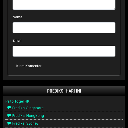
Nama
Email
Kirim Komentar
PREDIKSI HARI INI
Paito Togel HK
Prediksi Singapore
Prediksi Hongkong
Prediksi Sydney