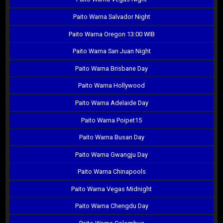
Paito Warna Salvador Night
Paito Warna Oregon 13:00 WIB
Paito Warna San Juan Night
Paito Warna Brisbane Day
Paito Warna Hollywood
Paito Warna Adelaide Day
Paito Warna Poipet15
Paito Warna Busan Day
Paito Warna Gwangju Day
Paito Warna Chinapools
Paito Warna Vegas Midnight
Paito Warna Chengdu Day