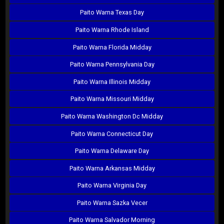
Paito Warna Texas Day
Paito Warna Rhode Island
Paito Warna Florida Midday
Paito Warna Pennsylvania Day
Paito Warna Illinois Midday
Paito Warna Missouri Midday
Paito Warna Washington Dc Midday
Paito Warna Connecticut Day
Paito Warna Delaware Day
Paito Warna Arkansas Midday
Paito Warna Virginia Day
Paito Warna Sazka Vecer
Paito Warna Salvador Morning