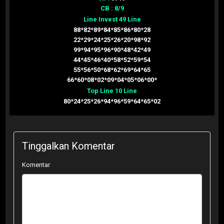
CB : 8/9
Line Invest 49 Line
88*82*89*84*85*86*80*28
22*29*24*25*26*20*98*92
99*94*95*96*90*48*42*49
44*45*46*40*58*52*59*54
55*56*50*68*62*69*64*65
66*60*08*02*09*04*05*06*00*
Top Line 10 Line
80*24*25*26*94*96*59*64*65*02
Tinggalkan Komentar
Komentar