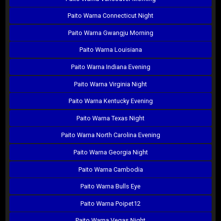
Paito Warna Connecticut Night
Paito Warna Gwangju Morning
Paito Warna Louisiana
Paito Warna Indiana Evening
Paito Warna Virginia Night
Paito Warna Kentucky Evening
Paito Warna Texas Night
Paito Warna North Carolina Evening
Paito Warna Georgia Night
Paito Warna Cambodia
Paito Warna Bulls Eye
Paito Warna Poipet12
Paito Warna Vegas Night