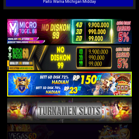
Paito Warna Michigan Midday