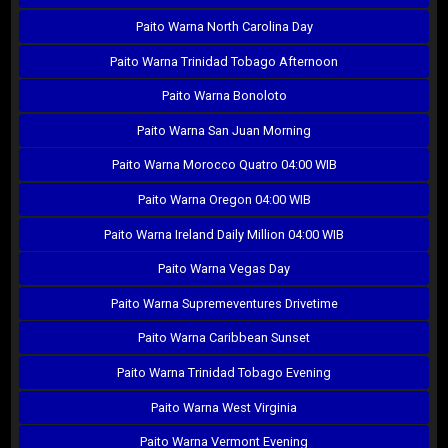
Paito Warna North Carolina Day
Paito Warna Trinidad Tobago Afternoon
Paito Warna Bonoloto
Paito Warna San Juan Morning
Paito Warna Morocco Quatro 04:00 WIB
Paito Warna Oregon 04:00 WIB
Paito Warna Ireland Daily Million 04:00 WIB
Paito Warna Vegas Day
Paito Warna Supremeventures Drivetime
Paito Warna Caribbean Sunset
Paito Warna Trinidad Tobago Evening
Paito Warna West Virginia
Paito Warna Vermont Evening