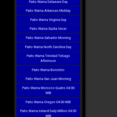
Paito Warna Delaware Day
Paito Warna Arkansas Midday
Paito Warna Virginia Day
Paito Warna Sazka Vecer
Paito Warna Salvador Morning
Paito Warna North Carolina Day
Paito Warna Trinidad Tobago
Afternoon
Paito Warna Bonoloto
Paito Warna San Juan Morning
Paito Warna Morocco Quatro 04:00
WIB
Paito Warna Oregon 04:00 WIB
Paito Warna Ireland Daily Million 04:00
WIB