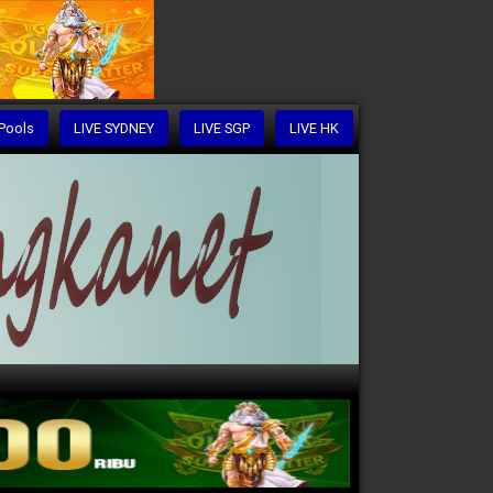
Pools
LIVE SYDNEY
LIVE SGP
LIVE HK