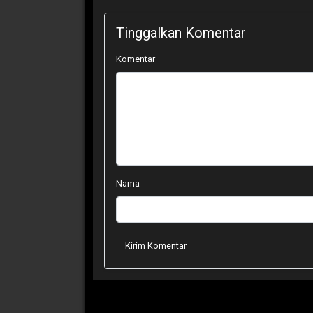
Tinggalkan Komentar
Komentar
Nama
Kirim Komentar