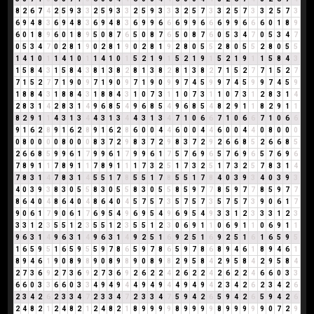
8
2
6
7
4
2
5
9
3
3
2
5
9
3
3
2
5
9
3
3
3
2
5
7
3
3
2
5
7
3
3
2
5
7
3
6
9
4
8
3
6
9
4
8
3
6
9
4
8
3
6
9
9
6
6
6
9
9
6
6
6
9
9
6
6
6
0
1
8
9
6
0
1
8
9
6
0
1
8
9
5
0
8
7
6
5
0
8
7
6
5
0
8
7
6
0
5
3
4
7
0
5
3
4
7
0
5
3
4
7
0
2
8
1
9
0
2
8
1
9
0
2
8
1
9
2
8
0
5
5
2
8
0
5
5
2
8
0
5
5
1
4
1
0
1
1
4
1
0
1
1
4
1
0
1
5
2
1
9
1
5
2
1
9
1
5
2
1
9
1
1
5
8
4
3
1
5
8
4
3
1
5
8
4
3
8
1
3
8
2
8
1
3
8
2
8
1
3
8
2
7
1
5
2
7
7
1
5
2
7
7
1
5
2
7
7
1
9
0
9
7
1
9
0
9
7
1
9
0
9
9
7
4
5
9
9
7
4
5
9
9
7
4
5
9
1
8
8
4
3
1
8
8
4
3
1
8
8
4
3
1
0
7
3
1
1
0
7
3
1
1
0
7
3
1
2
8
3
1
4
2
8
3
1
4
2
8
3
1
4
9
6
8
5
4
9
6
8
5
4
9
6
8
5
4
8
2
9
1
1
8
2
9
1
1
8
2
9
1
1
4
3
1
3
4
4
3
1
3
4
4
3
1
3
4
7
1
0
6
6
7
1
0
6
6
7
1
0
6
6
9
1
6
2
8
9
1
6
2
8
9
1
6
2
8
6
0
0
4
4
6
0
0
4
4
6
0
0
4
4
0
8
0
0
0
0
8
0
0
0
0
8
0
0
0
8
3
7
2
9
8
3
7
2
9
8
3
7
2
9
2
6
6
8
5
2
6
6
8
5
2
6
6
8
5
9
9
6
1
7
9
9
6
1
7
9
9
6
1
7
5
7
6
9
6
5
7
6
9
6
5
7
6
9
6
7
8
9
1
1
7
8
9
1
1
7
8
9
1
1
1
7
3
2
5
1
7
3
2
5
1
7
3
2
5
7
8
3
1
4
7
8
3
1
4
7
8
3
1
4
5
5
1
7
8
5
5
1
7
8
5
5
1
7
8
4
0
3
9
3
4
0
3
9
3
4
0
3
9
3
8
3
0
5
5
8
3
0
5
5
8
3
0
5
5
8
5
9
7
7
8
5
9
7
7
8
5
9
7
7
8
6
4
0
4
8
6
4
0
4
8
6
4
0
4
5
7
5
7
3
5
7
5
7
3
5
7
5
7
3
9
0
6
1
7
9
0
6
1
7
9
0
6
1
7
6
9
5
4
9
6
9
5
4
9
6
9
5
4
9
3
3
1
2
3
3
3
1
2
3
3
3
1
2
3
5
5
1
2
3
5
5
1
2
3
5
5
1
2
3
0
6
9
1
1
0
6
9
1
1
0
6
9
1
1
9
6
3
1
4
9
6
3
1
4
9
6
3
1
4
9
2
5
1
6
9
2
5
1
6
9
2
5
1
6
1
6
5
9
5
1
6
5
9
5
1
6
5
9
5
5
9
7
8
6
5
9
7
8
6
5
9
7
8
6
8
9
4
6
1
8
9
4
6
1
8
9
4
6
1
9
0
8
9
8
9
0
8
9
8
9
0
8
9
8
2
9
5
8
4
2
9
5
8
4
2
9
5
8
4
2
7
3
6
9
2
7
3
6
9
2
7
3
6
9
2
6
2
2
4
2
6
2
2
4
2
6
2
2
4
6
6
0
3
3
6
6
0
3
3
6
6
0
3
3
4
9
4
9
4
4
9
4
9
4
4
9
4
9
4
2
3
4
2
6
2
3
4
2
6
2
3
4
2
6
2
3
3
4
7
2
3
3
4
7
2
3
3
4
7
5
9
4
2
6
5
9
4
2
6
5
9
4
2
6
2
4
8
2
1
2
4
8
2
1
2
4
8
2
1
8
9
9
9
9
8
9
9
9
9
8
9
9
9
9
9
0
7
2
9