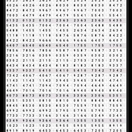
5
3
2
3
5
2
6
2
9
2
2
6
2
9
2
2
6
2
9
2
2
0
2
9
2
2
0
2
9
2
2
0
2
9
2
4
0
2
6
8
4
0
2
6
8
4
0
2
6
8
8
0
3
0
3
8
0
3
0
3
8
0
3
0
3
8
4
7
2
9
8
4
7
2
9
8
4
7
2
9
9
9
6
7
4
9
9
6
7
4
9
9
6
7
4
7
0
0
3
3
7
0
0
3
3
7
0
0
3
3
4
4
7
9
7
4
4
7
9
7
4
4
7
9
7
5
5
4
1
5
5
5
4
1
5
5
5
4
1
5
0
1
3
2
5
0
1
3
2
5
0
1
3
2
5
2
3
6
3
9
2
3
6
3
9
2
3
6
3
9
5
4
3
5
8
5
4
3
5
8
5
4
3
5
8
7
0
0
4
4
7
0
0
4
4
7
0
0
4
4
5
4
8
8
7
5
4
8
8
7
5
4
8
8
7
1
4
5
5
1
1
4
5
5
1
1
4
5
5
1
2
6
3
4
7
2
6
3
4
7
2
6
3
4
7
1
1
1
8
9
1
1
1
8
9
1
1
1
8
9
5
8
7
6
4
5
8
7
6
4
5
8
7
6
4
8
4
2
2
4
8
4
2
2
4
8
4
2
2
4
9
6
6
6
3
9
6
6
6
3
9
6
6
6
3
6
4
0
7
7
6
4
0
7
7
6
4
0
7
7
6
5
4
0
4
6
5
4
0
4
6
5
4
0
4
1
7
5
5
1
1
7
5
5
1
1
7
5
5
1
7
8
5
6
2
7
8
5
6
2
7
8
5
6
2
9
5
8
7
6
9
5
8
7
6
9
5
8
7
6
3
2
1
6
7
3
2
1
6
7
3
2
1
6
7
0
3
5
9
5
0
3
5
9
5
0
3
5
9
5
0
3
0
2
2
0
3
0
2
2
0
3
0
2
2
2
1
1
5
6
2
1
1
5
6
2
1
1
5
6
2
7
5
3
8
2
7
5
3
8
2
7
5
3
8
8
4
3
4
7
8
4
3
4
7
8
4
3
4
7
8
1
8
3
2
8
1
8
3
2
8
1
8
3
2
9
3
3
7
1
9
3
3
7
1
9
3
3
7
1
5
4
1
0
1
5
4
1
0
1
5
4
1
0
1
7
3
4
2
6
7
3
4
2
6
7
3
4
2
6
4
0
6
7
4
4
0
6
7
4
4
0
6
7
4
9
2
8
7
6
9
2
8
7
6
9
2
8
7
6
1
1
4
3
7
1
1
4
3
7
1
1
4
3
7
3
9
4
5
9
3
9
4
5
9
3
9
4
5
9
4
7
4
1
5
4
7
4
1
5
4
7
4
1
5
7
0
9
4
4
7
0
9
4
4
7
0
9
4
4
4
6
4
9
4
4
6
4
9
4
4
6
4
9
4
7
0
1
6
7
7
0
1
6
7
7
0
1
6
7
8
9
4
0
4
8
9
4
0
4
8
9
4
0
4
8
0
7
3
1
8
0
7
3
1
8
0
7
3
1
3
3
0
6
6
3
3
0
6
6
3
3
0
6
6
5
3
5
1
6
5
3
5
1
6
5
3
5
1
6
0
8
1
0
1
0
8
1
0
1
0
8
1
0
1
8
8
4
5
9
8
8
4
5
9
8
8
4
5
9
8
5
3
0
3
8
5
3
0
3
8
5
3
0
3
7
5
5
9
5
7
5
5
9
5
7
5
5
9
5
6
9
9
2
2
6
9
9
2
2
6
9
9
2
2
5
7
9
5
5
5
7
9
5
5
5
7
9
5
5
7
7
3
3
6
7
7
3
3
6
7
7
3
3
6
3
1
6
6
3
3
1
6
6
3
3
1
6
6
3
0
3
4
9
4
0
3
4
9
4
0
3
4
9
4
9
3
6
4
1
9
3
6
4
1
9
3
6
4
1
1
3
5
5
1
1
3
5
5
1
1
3
5
5
1
1
0
2
3
5
1
0
2
3
5
1
0
2
3
5
5
9
5
5
1
5
9
5
5
1
5
9
5
5
1
8
9
1
9
1
8
9
1
9
1
8
9
1
9
1
6
4
5
3
8
6
4
5
3
8
6
4
5
3
8
7
2
0
5
5
7
2
0
5
5