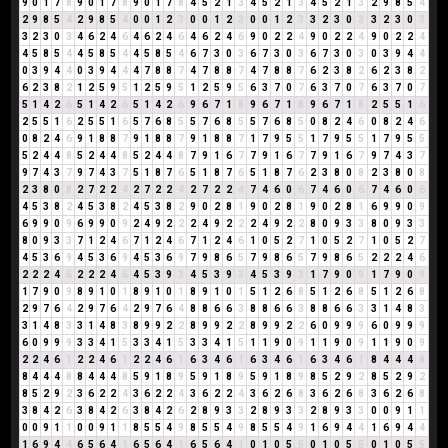
9
0
1
7
8
9
0
1
7
8
9
0
1
7
8
4
5
2
1
3
4
5
2
1
3
4
5
2
1
3
2
9
8
5
4
2
9
8
5
4
2
9
8
5
4
0
0
1
2
3
0
0
1
2
3
0
0
1
2
3
3
2
3
0
3
3
2
3
0
3
3
2
3
0
3
4
6
2
4
6
4
6
2
4
6
4
6
2
4
6
9
0
2
2
4
9
0
2
2
4
9
0
2
2
4
4
5
8
5
4
4
5
8
5
4
4
5
8
5
4
6
7
3
0
3
6
7
3
0
3
6
7
3
0
3
0
3
9
4
4
0
3
9
4
4
0
3
9
4
4
4
7
8
8
7
4
7
8
8
7
4
7
8
8
7
6
2
3
8
2
6
2
3
8
2
6
2
3
8
2
1
2
5
9
5
1
2
5
9
5
1
2
5
9
5
6
3
7
0
7
6
3
7
0
7
6
3
7
0
7
5
1
4
2
6
5
1
4
2
6
5
1
4
2
6
9
6
7
1
8
9
6
7
1
8
9
6
7
1
8
2
5
5
1
6
2
5
5
1
6
2
5
5
1
6
5
7
6
8
5
5
7
6
8
5
5
7
6
8
5
0
8
2
4
6
0
8
2
4
6
0
8
2
4
6
9
1
8
8
7
9
1
8
8
7
9
1
8
8
7
1
7
9
5
5
1
7
9
5
5
1
7
9
5
5
5
2
4
4
8
5
2
4
4
8
5
2
4
4
8
7
9
1
6
7
7
9
1
6
7
7
9
1
6
7
9
7
4
3
7
9
7
4
3
7
9
7
4
3
7
5
1
8
7
6
5
1
8
7
6
5
1
8
7
6
2
3
8
0
8
2
3
8
0
8
2
3
8
0
8
2
7
2
2
4
2
7
2
2
4
2
7
2
2
4
7
4
6
0
6
7
4
6
0
6
7
4
6
0
6
4
5
3
8
2
4
5
3
8
2
4
5
3
8
2
9
0
2
8
1
9
0
2
8
1
9
0
2
8
1
6
9
9
0
9
6
9
9
0
9
6
9
9
0
9
2
4
9
2
2
2
4
9
2
2
2
4
9
2
2
8
0
9
3
3
8
0
9
3
3
8
0
9
3
3
7
1
2
4
6
7
1
2
4
6
7
1
2
4
6
1
0
5
2
7
1
0
5
2
7
1
0
5
2
7
4
5
3
6
9
4
5
3
6
9
4
5
3
6
9
7
9
8
6
5
7
9
8
6
5
7
9
8
6
5
2
2
2
4
6
2
2
2
4
6
2
2
2
4
6
4
5
3
9
3
4
5
3
9
3
4
5
3
9
3
1
7
9
0
9
1
7
9
0
9
1
7
9
0
9
8
9
1
0
1
8
9
1
0
1
8
9
1
0
1
5
1
2
6
8
5
1
2
6
8
5
1
2
6
8
2
9
7
6
4
2
9
7
6
4
2
9
7
6
4
8
8
6
6
3
8
8
6
6
3
8
8
6
6
3
3
1
4
8
3
3
1
4
8
3
3
1
4
8
3
8
9
9
2
2
8
9
9
2
2
8
9
9
2
2
6
0
9
9
9
6
0
9
9
9
6
0
9
9
9
3
3
4
1
5
3
3
4
1
5
3
3
4
1
5
1
1
9
0
9
1
1
9
0
9
1
1
9
0
9
2
2
4
6
1
2
2
4
6
1
2
2
4
6
1
6
3
4
6
1
6
3
4
6
1
6
3
4
6
1
8
4
4
4
8
8
4
4
4
8
8
4
4
4
8
5
9
1
8
9
5
9
1
8
9
5
9
1
8
9
8
5
2
9
2
8
5
2
9
2
8
5
2
9
2
3
6
2
2
4
3
6
2
2
4
3
6
2
2
4
3
6
2
6
8
3
6
2
6
8
3
6
2
6
8
3
8
4
2
6
3
8
4
2
6
3
8
4
2
6
2
8
9
3
3
2
8
9
3
3
2
8
9
3
3
0
0
9
1
1
0
0
9
1
1
0
0
9
1
1
8
5
5
4
9
8
5
5
4
9
8
5
5
4
9
1
6
9
4
4
1
6
9
4
4
1
6
9
4
4
6
5
6
4
1
6
5
6
4
1
6
5
6
4
1
0
1
0
5
5
0
1
0
5
5
0
1
0
5
5