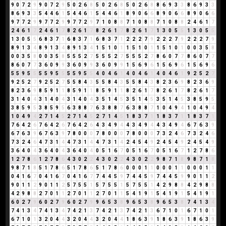
9
0
7
2
9
9
0
7
2
9
5
0
2
6
8
5
0
2
6
8
5
0
2
6
8
8
6
9
3
3
8
6
9
3
3
8
6
9
3
3
5
4
4
6
1
5
4
4
6
1
5
4
4
6
1
8
9
0
6
6
8
9
0
6
6
8
9
0
6
6
9
7
7
2
9
9
7
7
2
9
9
7
7
2
9
7
1
0
8
8
7
1
0
8
8
7
1
0
8
8
2
4
6
1
7
2
4
6
1
7
2
4
6
1
7
8
2
6
1
7
8
2
6
1
7
8
2
6
1
7
1
3
0
5
5
1
3
0
5
5
1
3
0
5
5
6
8
3
7
1
6
8
3
7
1
6
8
3
7
1
2
2
2
7
9
2
2
2
7
9
2
2
2
7
9
8
9
1
3
4
8
9
1
3
4
8
9
1
3
4
1
5
1
0
1
1
5
1
0
1
1
5
1
0
1
0
0
3
5
8
0
0
3
5
8
0
0
3
5
8
5
5
5
2
7
5
5
5
2
7
5
5
5
2
7
8
6
0
7
7
8
6
0
7
7
8
6
0
7
7
3
6
0
9
9
3
6
0
9
9
3
6
0
9
9
1
5
6
9
6
1
5
6
9
6
1
5
6
9
6
5
5
9
5
5
5
5
9
5
5
5
5
9
5
5
4
0
4
6
1
4
0
4
6
1
4
0
4
6
1
9
2
5
2
7
9
2
5
2
7
9
2
5
2
7
5
5
8
4
3
5
5
8
4
3
5
5
8
4
3
8
2
3
6
9
8
2
3
6
9
8
2
3
6
9
8
5
9
1
1
8
5
9
1
1
8
5
9
1
1
8
2
6
1
7
8
2
6
1
7
8
2
6
1
7
3
1
4
0
4
3
1
4
0
4
3
1
4
0
4
3
5
1
4
5
3
5
1
4
5
3
5
1
4
5
3
8
5
9
5
3
8
5
9
5
3
8
5
9
5
6
3
8
8
7
6
3
8
8
7
6
3
8
8
7
1
0
4
9
4
1
0
4
9
4
1
0
4
9
4
2
7
1
4
5
2
7
1
4
5
2
7
1
4
5
1
8
3
7
1
1
8
3
7
1
1
8
3
7
1
7
6
4
2
6
7
6
4
2
6
7
6
4
2
6
4
3
4
9
4
4
3
4
9
4
4
3
4
9
4
6
7
6
3
9
6
7
6
3
9
6
7
6
3
9
7
8
0
0
0
7
8
0
0
0
7
8
0
0
0
7
3
2
4
6
7
3
2
4
6
7
3
2
4
6
4
7
3
1
4
4
7
3
1
4
4
7
3
1
4
2
4
5
4
9
2
4
5
4
9
2
4
5
4
9
3
6
4
0
4
3
6
4
0
4
3
6
4
0
4
0
5
1
6
7
0
5
1
6
7
0
5
1
6
7
1
2
7
8
6
1
2
7
8
6
1
2
7
8
6
4
3
0
2
2
4
3
0
2
2
4
3
0
2
2
9
8
7
1
8
9
8
7
1
8
9
8
7
1
8
5
1
7
8
6
5
1
7
8
6
5
1
7
8
6
0
0
0
1
1
0
0
0
1
1
0
0
0
1
1
0
4
1
6
7
0
4
1
6
7
0
4
1
6
7
7
4
4
5
9
7
4
4
5
9
7
4
4
5
9
9
0
1
1
2
9
0
1
1
2
9
0
1
1
2
5
7
5
5
1
5
7
5
5
1
5
7
5
5
1
4
2
9
8
8
4
2
9
8
8
4
2
9
8
8
2
7
0
1
1
2
7
0
1
1
2
7
0
1
1
5
4
1
9
1
5
4
1
9
1
5
4
1
9
1
6
0
2
7
9
6
0
2
7
9
6
0
2
7
9
9
6
5
3
8
9
6
5
3
8
9
6
5
3
8
7
4
1
3
4
7
4
1
3
4
7
4
1
3
4
7
4
2
1
3
7
4
2
1
3
7
4
2
1
3
6
7
1
0
1
6
7
1
0
1
6
7
1
0
1
3
2
0
4
4
3
2
0
4
4
3
2
0
4
4
1
8
6
3
9
1
8
6
3
9
1
8
6
3
9