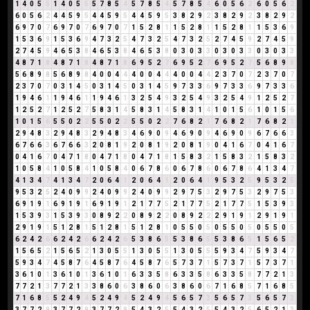
1
4
0
5
5
1
4
0
5
5
5
7
8
5
4
5
7
8
5
4
5
7
8
5
4
6
0
5
6
2
6
0
5
6
2
6
0
5
6
2
4
4
5
9
5
4
4
5
9
5
4
4
5
9
5
3
8
2
9
2
3
8
2
9
2
3
8
2
9
2
6
9
7
0
7
6
9
7
0
7
6
9
7
0
7
1
5
2
8
1
1
5
2
8
1
1
5
2
8
1
1
5
3
6
9
1
5
3
6
9
1
5
3
6
9
4
7
3
2
5
4
7
3
2
5
4
7
3
2
5
2
7
4
5
9
2
7
4
5
9
2
7
4
5
9
4
6
5
3
8
4
6
5
3
8
4
6
5
3
8
0
3
0
3
3
0
3
0
3
3
0
3
0
3
3
4
8
7
1
8
4
8
7
1
8
4
8
7
1
8
6
9
5
2
7
6
9
5
2
7
6
9
5
2
7
5
6
8
9
8
5
6
8
9
8
5
6
8
9
8
4
0
0
4
4
4
0
0
4
4
4
0
0
4
4
2
3
7
0
7
2
3
7
0
7
2
3
7
0
7
0
3
1
4
5
0
3
1
4
5
0
3
1
4
5
9
7
3
3
6
9
7
3
3
6
9
7
3
3
6
1
9
4
6
1
1
9
4
6
1
1
9
4
6
1
3
2
5
4
9
3
2
5
4
9
3
2
5
4
9
1
2
5
2
7
1
2
5
2
7
1
2
5
2
7
5
8
3
1
4
5
8
3
1
4
5
8
3
1
4
1
0
1
5
6
1
0
1
5
6
1
0
1
5
6
5
5
0
2
2
5
5
0
2
2
5
5
0
2
2
7
6
8
2
1
7
6
8
2
1
7
6
8
2
1
2
9
4
8
3
2
9
4
8
3
2
9
4
8
3
4
6
9
0
9
4
6
9
0
9
4
6
9
0
9
6
7
6
6
3
6
7
6
6
3
6
7
6
6
3
2
0
8
1
9
2
0
8
1
9
2
0
8
1
9
0
4
1
6
7
0
4
1
6
7
0
4
1
6
7
0
4
7
1
8
0
4
7
1
8
0
4
7
1
8
1
5
8
3
2
1
5
8
3
2
1
5
8
3
2
1
0
5
8
4
1
0
5
8
4
1
0
5
8
4
0
6
7
8
6
0
6
7
8
6
0
6
7
8
6
4
1
3
4
7
4
1
3
4
7
4
1
3
4
7
2
0
6
4
1
2
0
6
4
1
2
0
6
4
1
9
5
3
2
5
9
5
3
2
5
9
5
3
2
5
2
4
0
9
9
2
4
0
9
9
2
4
0
9
9
2
9
7
5
3
2
9
7
5
3
2
9
7
5
3
6
9
1
9
1
6
9
1
9
1
6
9
1
9
1
2
1
7
7
5
2
1
7
7
5
2
1
7
7
5
1
5
3
9
3
1
5
3
9
3
1
5
3
9
3
0
8
9
2
2
0
8
9
2
2
0
8
9
2
2
2
9
1
9
1
2
9
1
9
1
2
9
1
9
1
5
1
2
8
1
5
1
2
8
1
5
1
2
8
1
0
5
5
0
5
0
5
5
0
5
0
5
5
0
5
6
2
4
2
6
6
2
4
2
6
6
2
4
2
6
5
3
8
6
5
5
3
8
6
5
5
3
8
6
5
1
5
6
5
2
1
5
6
5
2
1
5
6
5
2
1
3
0
5
5
1
3
0
5
5
1
3
0
5
5
5
9
3
4
7
5
9
3
4
7
5
9
3
4
7
4
5
8
7
6
4
5
8
7
6
4
5
8
7
6
5
7
3
7
1
5
7
3
7
1
5
7
3
7
1
3
6
1
0
1
3
6
1
0
1
3
6
1
0
1
6
3
3
5
8
6
3
3
5
8
6
3
3
5
8
7
7
2
1
3
7
7
2
1
3
7
7
2
1
3
3
8
6
0
6
3
8
6
0
6
3
8
6
0
6
7
1
6
8
5
7
1
6
8
5
7
1
6
8
5
5
2
4
9
4
5
2
4
9
4
5
2
4
9
4
5
6
5
7
3
5
6
5
7
3
5
6
5
7
3
3
7
7
2
9
3
7
7
2
9
3
7
7
2
9
5
4
3
2
5
5
4
3
2
5
5
4
3
2
5
6
5
2
1
3