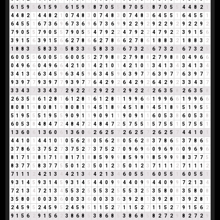
6
1
5
9
5
6
1
5
9
5
6
1
5
9
5
8
7
0
5
5
8
7
0
5
5
8
7
0
5
5
4
4
8
2
1
4
4
8
2
1
4
4
8
2
1
0
7
4
8
3
0
7
4
8
3
0
7
4
8
3
6
4
5
5
1
6
4
5
5
1
6
4
5
5
1
6
7
3
6
9
6
7
3
6
9
6
7
3
6
9
9
2
2
9
2
9
2
2
9
2
9
2
2
9
2
7
9
0
5
5
7
9
0
5
5
7
9
0
5
5
4
7
9
2
2
4
7
9
2
2
4
7
9
2
2
3
9
1
5
6
3
9
1
5
6
3
9
1
5
6
6
2
7
8
6
6
2
7
8
6
6
2
7
8
6
1
8
8
3
2
1
8
8
3
2
1
8
8
3
2
5
8
3
3
6
5
8
3
3
6
5
8
3
3
6
6
7
3
2
5
6
7
3
2
5
6
7
3
2
5
6
0
0
5
5
6
0
0
5
5
6
0
0
5
5
2
7
9
8
8
2
7
9
8
8
2
7
9
8
8
0
4
9
6
6
0
4
9
6
6
0
4
9
6
6
4
2
1
0
1
4
2
1
0
1
4
2
1
0
1
3
4
1
3
4
3
4
1
3
4
3
4
1
3
4
6
3
4
5
9
6
3
4
5
9
6
3
4
5
9
6
3
9
7
7
6
3
9
7
7
6
3
9
7
7
9
3
9
7
7
9
3
9
7
7
9
3
9
7
7
6
4
2
9
2
6
4
2
9
2
6
4
2
9
2
3
3
4
3
7
3
3
4
3
7
3
3
4
3
7
2
9
2
2
4
2
9
2
2
4
2
9
2
2
4
2
6
3
5
8
2
6
3
5
8
2
6
3
5
8
6
1
2
8
1
6
1
2
8
1
6
1
2
8
1
1
9
9
6
6
1
9
9
6
6
1
9
9
6
6
8
0
8
1
9
8
0
8
1
9
8
0
8
1
9
4
5
1
8
9
4
5
1
8
9
4
5
1
8
9
5
1
9
5
5
5
1
9
5
5
5
1
9
5
5
9
0
9
1
1
9
0
9
1
1
9
0
9
1
1
6
0
5
3
8
6
0
5
3
8
6
0
5
3
8
4
8
4
7
2
4
8
4
7
2
4
8
4
7
2
5
7
5
5
1
5
7
5
5
1
5
7
5
5
1
1
3
6
0
6
1
3
6
0
6
1
3
6
0
6
2
6
2
5
7
2
6
2
5
7
2
6
2
5
7
4
4
1
0
1
4
4
1
0
1
4
4
1
0
1
0
5
6
2
8
0
5
6
2
8
0
5
6
2
8
3
7
8
6
5
3
7
8
6
5
3
7
8
6
5
3
7
5
2
7
3
7
5
2
7
3
7
5
2
7
0
9
6
9
6
0
9
6
9
6
0
9
6
9
6
8
1
7
1
8
8
1
7
1
8
8
1
7
1
8
8
5
9
9
9
8
5
9
9
9
8
5
9
9
9
8
3
7
7
5
8
3
7
7
5
8
3
7
7
5
5
0
1
2
3
5
0
1
2
3
5
0
1
2
3
7
1
1
1
2
7
1
1
1
2
7
1
1
1
2
4
2
1
3
4
4
2
1
3
4
4
2
1
3
4
6
0
5
5
1
6
0
5
5
1
6
0
5
5
1
9
3
1
4
5
9
3
1
4
5
9
3
1
4
5
4
4
0
9
9
4
4
0
9
9
4
4
0
9
9
7
2
1
3
4
7
2
1
3
4
7
2
1
3
4
5
5
3
2
5
5
5
3
2
5
5
5
3
2
5
3
5
8
0
8
3
5
8
0
8
3
5
8
0
8
0
0
3
3
6
0
0
3
3
6
0
0
3
3
6
3
9
2
8
1
3
9
2
8
1
3
9
2
8
1
2
4
5
9
5
2
4
5
9
5
2
4
5
9
5
1
1
5
2
7
1
1
5
2
7
1
1
5
2
7
9
1
5
6
2
9
1
5
6
2
9
1
5
6
2
3
8
6
8
5
3
8
6
8
5
3
8
6
8
5
8
2
7
2
9
8
2
7
2
9