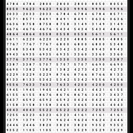
4
7
8
4
3
4
7
8
4
3
2
8
0
0
0
2
8
0
0
0
2
8
0
0
0
8
0
5
0
5
8
0
5
0
5
8
0
5
0
5
9
6
2
3
5
9
6
2
3
5
9
6
2
3
5
9
9
9
6
6
9
9
9
6
6
9
9
9
6
6
2
0
3
3
6
2
0
3
3
6
2
0
3
3
6
6
7
8
4
3
6
7
8
4
3
6
7
8
4
3
8
5
7
1
8
8
5
7
1
8
8
5
7
1
8
8
4
9
1
1
8
4
9
1
1
8
4
9
1
1
0
6
3
6
9
0
6
3
6
9
0
6
3
6
9
8
7
5
8
4
8
7
5
8
4
8
7
5
8
4
3
1
4
9
4
3
1
4
9
4
3
1
4
9
4
4
6
7
6
4
4
6
7
6
4
4
6
7
6
4
5
4
3
4
7
5
4
3
4
7
5
4
3
4
7
4
8
6
4
1
4
8
6
4
1
4
8
6
4
1
0
5
5
8
4
0
5
5
8
4
0
5
5
8
4
5
6
1
1
2
5
6
1
1
2
5
6
1
1
2
6
2
2
0
2
6
2
2
0
2
6
2
2
0
2
4
8
8
5
4
4
8
8
5
4
4
8
8
5
4
7
7
6
7
4
7
7
6
7
4
7
7
6
7
4
6
8
0
0
0
6
8
0
0
0
6
8
0
0
0
5
3
4
8
3
5
3
4
8
3
5
3
4
8
3
5
3
4
2
6
5
3
4
2
6
5
3
4
2
6
8
9
4
3
7
8
9
4
3
7
8
9
4
3
7
6
9
3
5
8
6
9
3
5
8
6
9
3
5
8
3
3
6
0
6
3
3
6
0
6
3
3
6
0
6
3
7
7
6
4
3
7
7
6
4
3
7
7
6
4
1
3
3
0
3
1
3
3
0
3
1
3
3
0
3
3
3
8
7
6
3
3
8
7
6
3
3
8
7
6
5
7
0
7
7
5
7
0
7
7
5
7
0
7
7
6
6
9
0
9
6
6
9
0
9
6
6
9
0
9
1
3
8
2
1
1
3
8
2
1
1
3
8
2
1
4
2
7
3
1
4
2
7
3
1
4
2
7
3
1
0
2
2
9
2
0
2
2
9
2
0
2
2
9
2
8
7
6
6
3
8
7
6
6
3
8
7
6
6
3
8
1
3
3
6
8
1
3
3
6
8
1
3
3
6
5
3
4
2
6
5
3
4
2
6
5
3
4
2
6
9
5
5
6
2
9
5
5
6
2
9
5
5
6
2
7
6
3
3
6
7
6
3
3
6
7
6
3
3
6
4
2
0
0
0
4
2
0
0
0
4
2
0
0
0
1
9
4
5
9
1
9
4
5
9
1
9
4
5
9
4
4
2
1
3
4
4
2
1
3
4
4
2
1
3
6
1
5
5
1
6
1
5
5
1
6
1
5
5
1
8
6
7
6
4
8
6
7
6
4
8
6
7
6
4
3
4
3
7
1
3
4
3
7
1
3
4
3
7
1
6
5
9
2
2
6
5
9
2
2
6
5
9
2
2
0
4
2
4
6
0
4
2
4
6
0
4
2
4
6
3
1
5
8
4
3
1
5
8
4
3
1
5
8
4
3
4
6
5
2
3
4
6
5
2
3
4
6
5
2
4
0
4
3
7
4
0
4
3
7
4
0
4
3
7
5
5
2
2
4
5
5
2
2
4
5
5
2
2
4
7
2
5
5
1
7
2
5
5
1
7
2
5
5
1
6
3
2
3
5
6
3
2
3
5
6
3
2
3
5
4
1
6
1
7
4
1
6
1
7
4
1
6
1
7
1
3
7
9
7
1
3
7
9
7
1
3
7
9
7
9
6
2
4
6
9
6
2
4
6
9
6
2
4
6
2
4
4
6
1
2
4
4
6
1
2
4
4
6
1
3
8
2
0
2
3
8
2
0
2
3
8
2
0
2
9
3
5
2
7
9
3
5
2
7
9
3
5
2
7
1
1
0
5
5
1
1
0
5
5
1
1
0
5
5
3
5
2
9
2
3
5
2
9
2
3
5
2
9
2