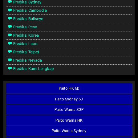
Prediksi Sydney
Prediksi Cambodia
Prediksi Bullseye
Prediksi Pcso
Prediksi Korea
Prediksi Laos
Prediksi Taipei
Prediksi Nevada
Prediksi Kami Lengkap
Paito HK 6D
Paito Sydney 6D
Paito Warna SGP
Paito Warna HK
Paito Warna Sydney