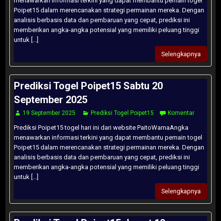
menawarkan informasi terkini yang dapat membantu pemain togel
Poipet15 dalam merencanakan strategi permainan mereka. Dengan
analisis berbasis data dan pembaruan yang cepat, prediksi ini
memberikan angka-angka potensial yang memiliki peluang tinggi
untuk [...]
Selengkapnya
Prediksi Togel Poipet15 Sabtu 20
September 2025
19 September 2025
Prediksi Togel Poipet15
Komentar
Prediksi Poipet15 togel hari ini dari website PaitoWarnaAngka
menawarkan informasi terkini yang dapat membantu pemain togel
Poipet15 dalam merencanakan strategi permainan mereka. Dengan
analisis berbasis data dan pembaruan yang cepat, prediksi ini
memberikan angka-angka potensial yang memiliki peluang tinggi
untuk [...]
Selengkapnya