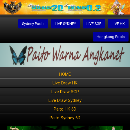
Sydney Pools
LIVE SYDNEY
LIVE SGP
LIVE HK
Hongkong Pools
HOME
Live Draw HK
Live Draw SGP
Live Draw Sydney
Paito HK 6D
Paito Sydney 6D