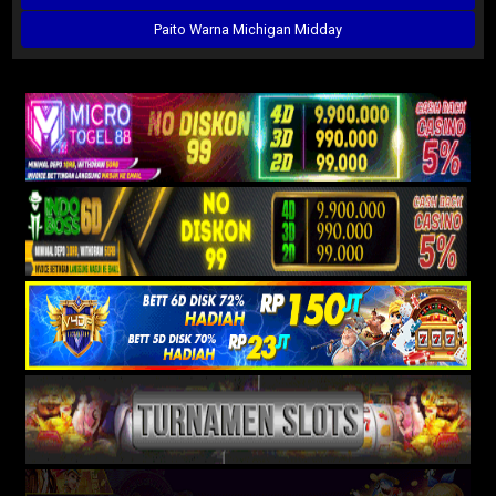
Paito Warna Michigan Midday