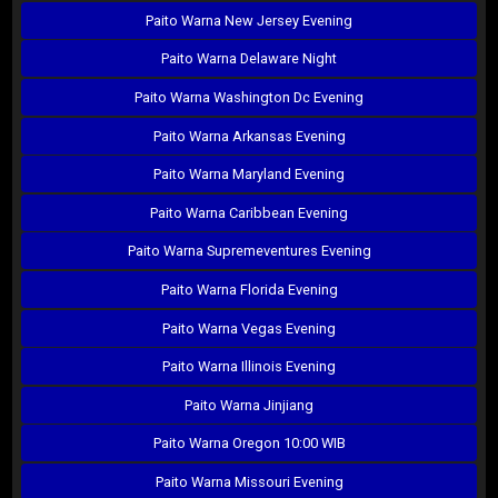
Paito Warna New Jersey Evening
Paito Warna Delaware Night
Paito Warna Washington Dc Evening
Paito Warna Arkansas Evening
Paito Warna Maryland Evening
Paito Warna Caribbean Evening
Paito Warna Supremeventures Evening
Paito Warna Florida Evening
Paito Warna Vegas Evening
Paito Warna Illinois Evening
Paito Warna Jinjiang
Paito Warna Oregon 10:00 WIB
Paito Warna Missouri Evening