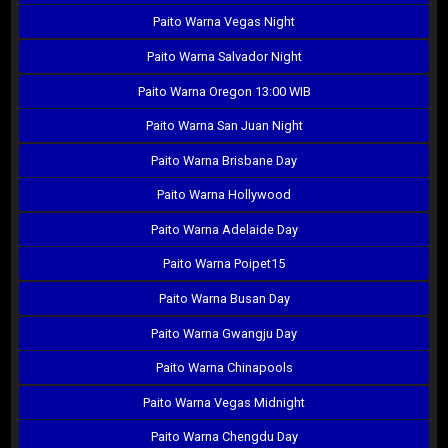
Paito Warna Vegas Night
Paito Warna Salvador Night
Paito Warna Oregon 13:00 WIB
Paito Warna San Juan Night
Paito Warna Brisbane Day
Paito Warna Hollywood
Paito Warna Adelaide Day
Paito Warna Poipet15
Paito Warna Busan Day
Paito Warna Gwangju Day
Paito Warna Chinapools
Paito Warna Vegas Midnight
Paito Warna Chengdu Day