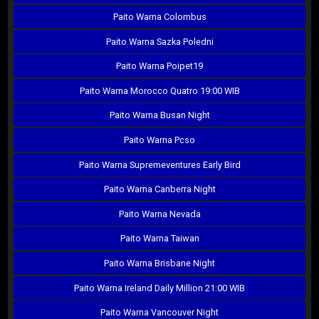
Paito Warna Colombus
Paito Warna Sazka Poledni
Paito Warna Poipet19
Paito Warna Morocco Quatro 19:00 WIB
Paito Warna Busan Night
Paito Warna Pcso
Paito Warna Supremeventures Early Bird
Paito Warna Canberra Night
Paito Warna Nevada
Paito Warna Taiwan
Paito Warna Brisbane Night
Paito Warna Ireland Daily Million 21:00 WIB
Paito Warna Vancouver Night