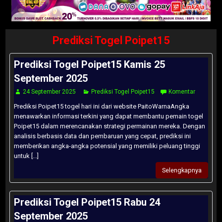
Prediksi Togel Poipet15
Prediksi Togel Poipet15 Kamis 25
September 2025
24 September 2025
Prediksi Togel Poipet15
Komentar
Prediksi Poipet15 togel hari ini dari website PaitoWarnaAngka
menawarkan informasi terkini yang dapat membantu pemain togel
Poipet15 dalam merencanakan strategi permainan mereka. Dengan
analisis berbasis data dan pembaruan yang cepat, prediksi ini
memberikan angka-angka potensial yang memiliki peluang tinggi
untuk [...]
Selengkapnya
Prediksi Togel Poipet15 Rabu 24
September 2025